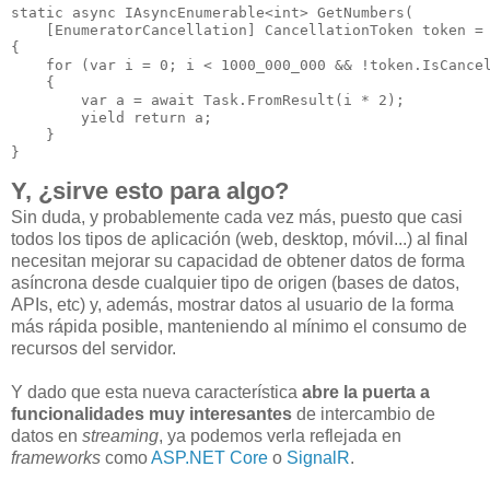
static async IAsyncEnumerable<int> GetNumbers(

    [EnumeratorCancellation] CancellationToken token = 
{

    for (var i = 0; i < 1000_000_000 && !token.IsCancel
    {

        var a = await Task.FromResult(i * 2);

        yield return a;

    }

Y, ¿sirve esto para algo?
Sin duda, y probablemente cada vez más, puesto que casi
todos los tipos de aplicación (web, desktop, móvil...) al final
necesitan mejorar su capacidad de obtener datos de forma
asíncrona desde cualquier tipo de origen (bases de datos,
APIs, etc) y, además, mostrar datos al usuario de la forma
más rápida posible, manteniendo al mínimo el consumo de
recursos del servidor.
Y dado que esta nueva característica
abre la puerta a
funcionalidades muy interesantes
de intercambio de
datos en
streaming
, ya podemos verla reflejada en
frameworks
como
ASP.NET Core
o
SignalR
.