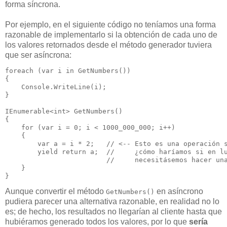
forma síncrona.
Por ejemplo, en el siguiente código no teníamos una forma
razonable de implementarlo si la obtención de cada uno de
los valores retornados desde el método generador tuviera
que ser asíncrona:
foreach (var i in GetNumbers())

{

    Console.WriteLine(i);

}

IEnumerable<int> GetNumbers()

{

    for (var i = 0; i < 1000_000_000; i++)

    {

        var a = i * 2;   // <-- Esto es una operación s
        yield return a;  //     ¿cómo haríamos si en lu
                         //     necesitásemos hacer una
    }

Aunque convertir el método
en asíncrono
GetNumbers()
pudiera parecer una alternativa razonable, en realidad no lo
es; de hecho, los resultados no llegarían al cliente hasta que
hubiéramos generado todos los valores, por lo que
sería