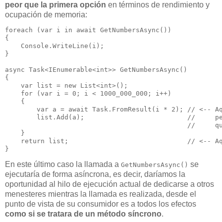
peor que la primera opción
en términos de rendimiento y
ocupación de memoria:
foreach (var i in await GetNumbersAsync())

{

    Console.WriteLine(i);

}

async Task<IEnumerable<int>> GetNumbersAsync()

{

    var list = new List<int>();

    for (var i = 0; i < 1000_000_000; i++)

    {

        var a = await Task.FromResult(i * 2); // <-- Aq
        list.Add(a);                          //     pe
                                              //     qu
    }

    return list;                              // <-- Aq
En este último caso la llamada a
se
GetNumbersAsync()
ejecutaría de forma asíncrona, es decir, daríamos la
oportunidad al hilo de ejecución actual de dedicarse a otros
menesteres mientras la llamada es realizada, desde el
punto de vista de su consumidor es a todos los efectos
como si se tratara de un método síncrono
.