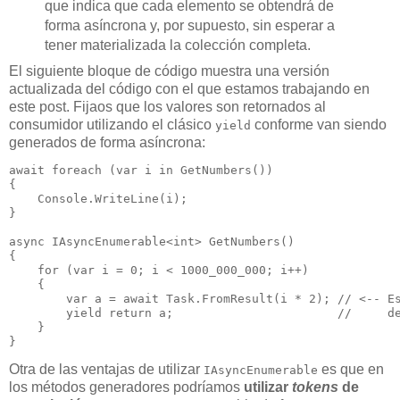
que indica que cada elemento se obtendrá de
forma asíncrona y, por supuesto, sin esperar a
tener materializada la colección completa.
El siguiente bloque de código muestra una versión
actualizada del código con el que estamos trabajando en
este post. Fijaos que los valores son retornados al
consumidor utilizando el clásico
conforme van siendo
yield
generados de forma asíncrona:
await foreach (var i in GetNumbers())

{

    Console.WriteLine(i);

}

async IAsyncEnumerable<int> GetNumbers()

{

    for (var i = 0; i < 1000_000_000; i++)

    {

        var a = await Task.FromResult(i * 2); // <-- Es
        yield return a;                       //     de
    }

Otra de las ventajas de utilizar
es que en
IAsyncEnumerable
los métodos generadores podríamos
utilizar
tokens
de