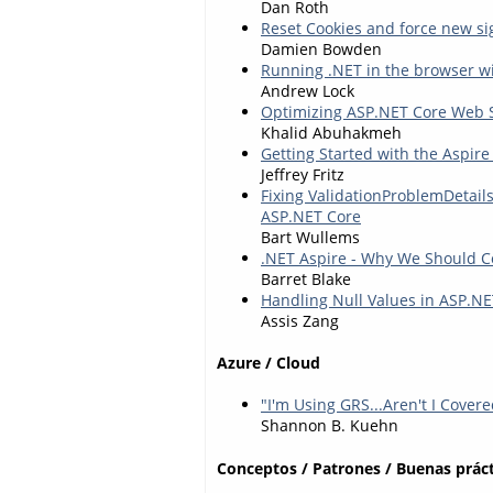
Dan Roth
Reset Cookies and force new si
Damien Bowden
Running .NET in the browser wi
Andrew Lock
Optimizing ASP.NET Core Web S
Khalid Abuhakmeh
Getting Started with the Aspire
Jeffrey Fritz
Fixing ValidationProblemDetail
ASP.NET Core
Bart Wullems
.NET Aspire - Why We Should C
Barret Blake
Handling Null Values in ASP.NE
Assis Zang
Azure / Cloud
"I'm Using GRS...Aren't I Cover
Shannon B. Kuehn
Conceptos / Patrones / Buenas práct