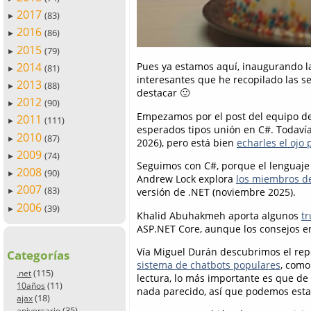
2017
(83)
►
2016
(86)
►
2015
(79)
►
2014
Pues ya estamos aquí, inaugurando 
(81)
►
interesantes que he recopilado las s
2013
(88)
►
destacar 🙂
2012
(90)
►
Empezamos por el post del equipo de
2011
(111)
►
esperados tipos unión en C#. Todavía
2010
(87)
►
2026), pero está bien
echarles el ojo 
2009
(74)
►
Seguimos con C#, porque el lenguaje
2008
(90)
►
Andrew Lock explora
los miembros de
2007
(83)
versión de .NET (noviembre 2025).
►
2006
(39)
►
Khalid Abuhakmeh aporta algunos
tr
ASP.NET Core, aunque los consejos en
Vía Miguel Durán descubrimos el rep
Categorías
sistema de chatbots populares
, como
(115)
.net
lectura, lo más importante es que 
(11)
10años
nada parecido, así que podemos esta
(18)
ajax
(35)
aniversario