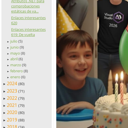
Atributos .NET para
comprobaciones
estáticas de va...
Enlaces interesantes
620
Enlaces interesantes
619: De vuelta
julio
(5)
►
junio
(9)
►
mayo
(8)
►
abril
(6)
►
marzo
(9)
►
febrero
(8)
►
enero
(6)
►
2024
(80)
►
2023
(71)
►
2022
(79)
►
2021
(79)
►
2020
(80)
►
2019
(88)
►
2018
(74)
►