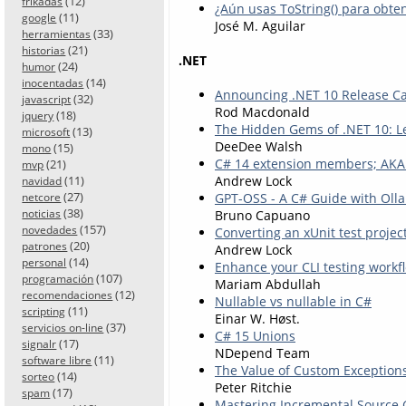
(12)
frikadas
¿Aún usas ToString() para obt
(11)
google
José M. Aguilar
(33)
herramientas
(21)
historias
.NET
(24)
humor
(14)
inocentadas
Announcing .NET 10 Release C
(32)
javascript
Rod Macdonald
(18)
jquery
The Hidden Gems of .NET 10: L
(13)
microsoft
DeeDee Walsh
(15)
mono
C# 14 extension members; AKA 
(21)
mvp
Andrew Lock
(11)
navidad
(27)
GPT-OSS - A C# Guide with Oll
netcore
(38)
Bruno Capuano
noticias
(157)
novedades
Converting an xUnit test project
(20)
patrones
Andrew Lock
(14)
personal
Enhance your CLI testing workf
(107)
programación
Mariam Abdullah
(12)
recomendaciones
Nullable vs nullable in C#
(11)
scripting
Einar W. Høst.
(37)
servicios on-line
C# 15 Unions
(17)
signalr
NDepend Team
(11)
software libre
The Value of Custom Exception
(14)
sorteo
Peter Ritchie
(17)
spam
Mastering Incremental Source 