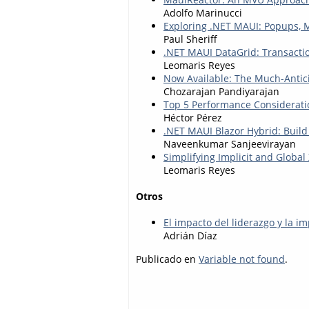
Adolfo Marinucci
Exploring .NET MAUI: Popups, 
Paul Sheriff
.NET MAUI DataGrid: Transacti
Leomaris Reyes
Now Available: The Much-Antici
Chozarajan Pandiyarajan
Top 5 Performance Considerati
Héctor Pérez
.NET MAUI Blazor Hybrid: Build
Naveenkumar Sanjeevirayan
Simplifying Implicit and Globa
Leomaris Reyes
Otros
El impacto del liderazgo y la i
Adrián Díaz
Publicado en
Variable not found
.