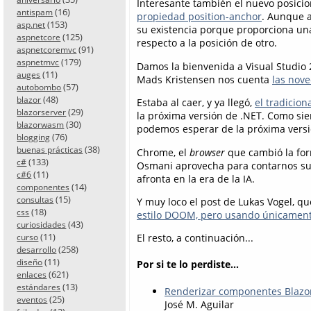
Interesante también el nuevo posic
(16)
antispam
propiedad position-anchor
. Aunque a
(153)
asp.net
su existencia porque proporciona una
(125)
aspnetcore
respecto a la posición de otro.
(91)
aspnetcoremvc
(179)
aspnetmvc
Damos la bienvenida a Visual Studio 
(11)
auges
Mads Kristensen nos cuenta
las nov
(57)
autobombo
(48)
blazor
Estaba al caer, y ya llegó,
el tradicio
(29)
blazorserver
la próxima versión de .NET. Como si
(30)
blazorwasm
podemos esperar de la próxima versi
(76)
blogging
(38)
buenas prácticas
Chrome, el
browser
que cambió la for
(133)
c#
Osmani aprovecha para contarnos su o
(11)
c#6
afronta en la era de la IA.
(14)
componentes
(15)
consultas
Y muy loco el post de Lukas Vogel,
(18)
css
estilo DOOM, pero usando únicamen
(43)
curiosidades
(11)
El resto, a continuación...
curso
(258)
desarrollo
(11)
diseño
Por si te lo perdiste...
(621)
enlaces
(13)
estándares
Renderizar componentes Blazor 
(25)
eventos
José M. Aguilar