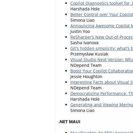
Copilot Diagnostics toolset for 
Harshada Hole
Better Control over Your Copil
Simona Liao
Announcing Awesome Copilot 
Justin Yoo
ReSharper’s New Out-of-Process
Sasha Ivanova
Git's hidden simplicity: what's
Przemysław Kusiak
Visual Studio Next Version: Wh
NDepend Team
Boost Your Copilot Collaborati
Jessie Houghton
Interesting Facts about Visual 
NDepend Team
Democratizing Performance: The
Harshada Hole
Generating and Viewing Mermai
Simona Liao
.NET MAUI
MauiReactor: An MVU Approach