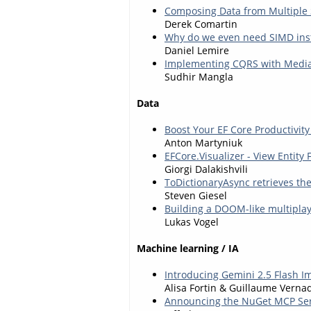
Composing Data from Multiple 
Derek Comartin
Why do we even need SIMD inst
Daniel Lemire
Implementing CQRS with Mediat
Sudhir Mangla
Data
Boost Your EF Core Productivity
Anton Martyniuk
EFCore.Visualizer - View Entity
Giorgi Dalakishvili
ToDictionaryAsync retrieves th
Steven Giesel
Building a DOOM-like multiplay
Lukas Vogel
Machine learning / IA
Introducing Gemini 2.5 Flash I
Alisa Fortin & Guillaume Vern
Announcing the NuGet MCP Ser