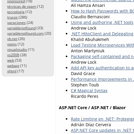
(18)
sponsored
Ali Hamza Ansari
(12)
técnicas de spam
How to Hash Passwords with BC
(12)
tecnología
Claudio Bernasconi
(286)
trucos
Using and authoring .NET tools
(24)
vacaciones
Andrew Lock
(33)
variablenotfound
(20)
.NET HttpClient and Delegating
variablenotfound.com
(26)
Khalid Abuhakmeh
vb.net
(12)
viajes
Load Testing Microservices W
(11)
visualstudio
Anton Martyniuk
(28)
vs2008
Packaging self-contained and n
(53)
web
Andrew Lock
(11)
webapi
Add API key authentication to 
(17)
xhtml
David Grace
Performance Improvements in 
Stephen Toub
C# Magical Syntax
Ricardo Peres
ASP.NET Core / ASP.NET / Blazor
Rate Limiting en .NET: Protegie
Adrián Díaz Cervera
ASP.NET Core updates in .NET 