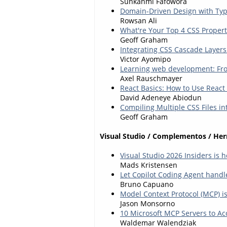
Sunkanmi Fafowora
Domain-Driven Design with Type
Rowsan Ali
What're Your Top 4 CSS Propert
Geoff Graham
Integrating CSS Cascade Layers 
Victor Ayomipo
Learning web development: Fr
Axel Rauschmayer
React Basics: How to Use React 
David Adeneye Abiodun
Compiling Multiple CSS Files i
Geoff Graham
Visual Studio / Complementos / He
Visual Studio 2026 Insiders is h
Mads Kristensen
Let Copilot Coding Agent handl
Bruno Capuano
Model Context Protocol (MCP) is
Jason Monsorno
10 Microsoft MCP Servers to A
Waldemar Walendziak