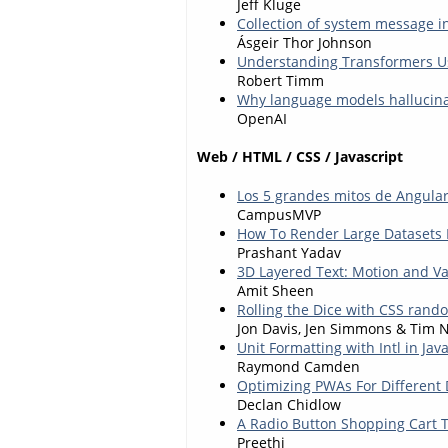
Jeff Kluge
Collection of system message in
Ásgeir Thor Johnson
Understanding Transformers U
Robert Timm
Why language models hallucin
OpenAI
Web / HTML / CSS / Javascript
Los 5 grandes mitos de Angular
CampusMVP
How To Render Large Datasets I
Prashant Yadav
3D Layered Text: Motion and Va
Amit Sheen
Rolling the Dice with CSS rand
Jon Davis, Jen Simmons & Tim 
Unit Formatting with Intl in Jav
Raymond Camden
Optimizing PWAs For Different
Declan Chidlow
A Radio Button Shopping Cart T
Preethi