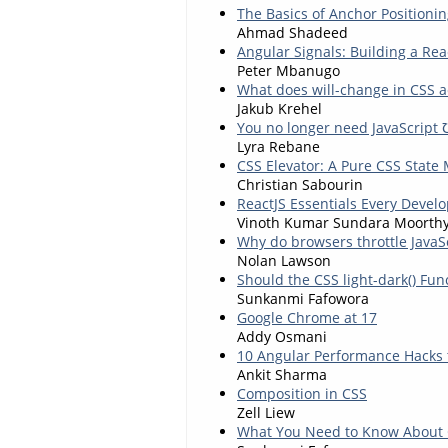
The Basics of Anchor Positioni
Ahmad Shadeed
Angular Signals: Building a Re
Peter Mbanugo
What does will-change in CSS a
Jakub Krehel
You no longer need JavaScript Ʊ
Lyra Rebane
CSS Elevator: A Pure CSS State
Christian Sabourin
ReactJS Essentials Every Deve
Vinoth Kumar Sundara Moorth
Why do browsers throttle JavaS
Nolan Lawson
Should the CSS light-dark() Fu
Sunkanmi Fafowora
Google Chrome at 17
Addy Osmani
10 Angular Performance Hacks
Ankit Sharma
Composition in CSS
Zell Liew
What You Need to Know About C