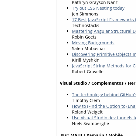
Kathryn Grayson Nanz
Try out CSS Nesting today
Jen Simmons
17 Best JavaScript Frameworks 
Technostacks
Mastering Angular Structural D
Robin Goetz
Moving Backgrounds
Saleh Mubashar
Discovering Primitive Objects In
Kirill Myshkin
JavaScript String Methods for 
Robert Gravelle
Visual Studio / Complementos / He
The technology behind GitHub’
Timothy Clem
How to (Find the Option to) Ena
Roland Weigelt
Use Visual Studio dev tunnels 
Niels Swimberghe
.NET MAUI / Xamarin / Mobile