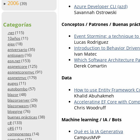
2006
(39)
►
Azure Developer CLI (azd)
Savannah Ostrowski
Categorías
Conceptos / Patrones / Buenas práct
(115)
.net
Event Storming: a technique t
(11)
10años
Lucas Rodriguez
(18)
ajax
Introduction to Behavior Drive
(35)
aniversario
Ivan Matec
(16)
antispam
Which Software Architecture Pa
(153)
asp.net
Derek Comartin
(125)
aspnetcore
(91)
aspnetcoremvc
(179)
Data
aspnetmvc
(11)
auges
(57)
autobombo
How to use Entity Framework C
(48)
blazor
Khalid Abuhakmeh
(29)
blazorserver
Accelerating EF Core with Comp
(30)
blazorwasm
Chris Woodruff
(76)
blogging
(38)
buenas prácticas
Machine learning / IA / Bots
(133)
c#
(11)
c#6
Qué es la IA Generativa
(14)
componentes
CampusMVP
(15)
consultas