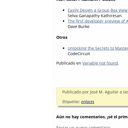
Easily Design a Group Box View
Selva Ganapathy Kathiresan
The first developer preview of 
Dave Burke
Otros
Unlocking the Secrets to Mast
CodeCircuit
Publicado en
Variable not found
.
Publicado por
José M. Aguilar
a la
Etiquetas:
enlaces
Aún no hay comentarios, ¡sé el prim
Enviar un nuevo comentario