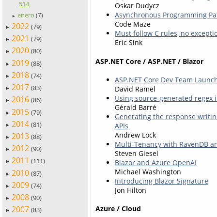
514
Oskar Dudycz
Asynchronous Programming Pat
enero
(7)
►
Code Maze
2022
(79)
►
Must follow C rules, no excepti
2021
(79)
►
Eric Sink
2020
(80)
►
ASP.NET Core / ASP.NET / Blazor
2019
(88)
►
2018
(74)
►
ASP.NET Core Dev Team Launche
2017
(83)
David Ramel
►
Using source-generated regex i
2016
(86)
►
Gérald Barré
2015
(79)
►
Generating the response writin
2014
(81)
APIs
►
Andrew Lock
2013
(88)
►
Multi-Tenancy with RavenDB a
2012
(90)
►
Steven Giesel
2011
(111)
Blazor and Azure OpenAI
►
Michael Washington
2010
(87)
►
Introducing Blazor Signature
2009
(74)
►
Jon Hilton
2008
(90)
►
Azure / Cloud
2007
(83)
►