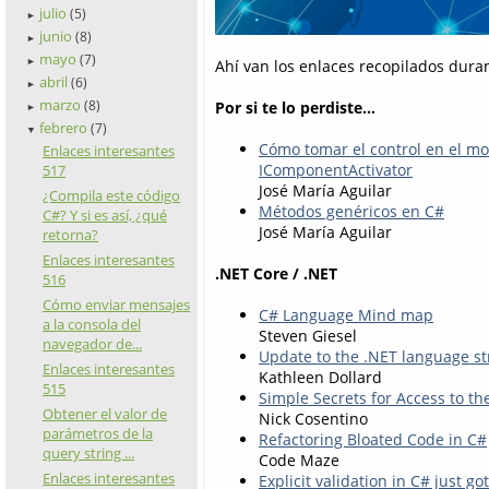
julio
(5)
►
junio
(8)
►
mayo
(7)
Ahí van los enlaces recopilados dura
►
abril
(6)
►
marzo
(8)
Por si te lo perdiste...
►
febrero
(7)
▼
Cómo tomar el control en el m
Enlaces interesantes
IComponentActivator
517
José María Aguilar
¿Compila este código
Métodos genéricos en C#
C#? Y si es así, ¿qué
José María Aguilar
retorna?
Enlaces interesantes
.NET Core / .NET
516
Cómo enviar mensajes
C# Language Mind map
a la consola del
Steven Giesel
navegador de...
Update to the .NET language st
Enlaces interesantes
Kathleen Dollard
515
Simple Secrets for Access to t
Obtener el valor de
Nick Cosentino
parámetros de la
Refactoring Bloated Code in C#
query string ...
Code Maze
Enlaces interesantes
Explicit validation in C# just go