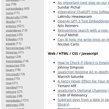
An important next step on our 
(18)
css
Sundar Pichal
(43)
curiosidades
Integrating ChatGPT into Softw
(11)
curso
Lakindu Hewawasam
(258)
desarrollo
OpenAI GPT-3 Text Embeddings -
(11)
diseño
Nils Reimers
(621)
enlaces
Reinventing search with a new 
(13)
estándares
(25)
Yusuf Mehdi
eventos
(12)
Can AI help me write tests on l
frikadas
(11)
google
Nicolas Carlo
(33)
herramientas
(21)
historias
Web / HTML / CSS / Javascript
(24)
humor
(14)
inocentadas
How to Check if Object is Empty
(32)
javascript
Johnny Simpson
(18)
jquery
JavaScript Hoisting An In-dept
(13)
microsoft
Manish Salunke
(15)
mono
A Fancy Hover Effect For Your A
(21)
mvp
Temani Afif
(11)
navidad
JavaScript's Optional Chaining (
(27)
netcore
Code of Relevancy
(38)
noticias
Subtract days from a date in Ja
(157)
novedades
library)
(20)
patrones
Reza Lavarian
(14)