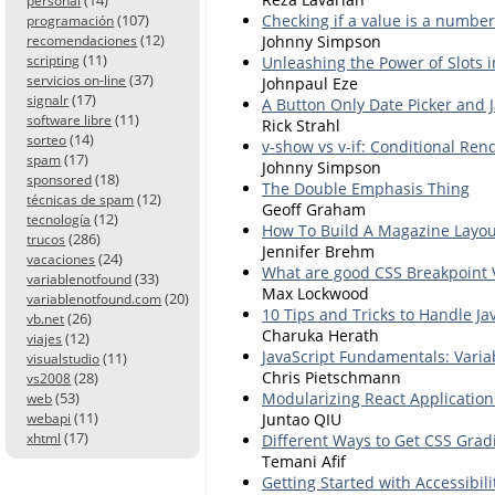
personal
(107)
Checking if a value is a number
programación
(12)
Johnny Simpson
recomendaciones
(11)
scripting
Unleashing the Power of Slots i
(37)
servicios on-line
Johnpaul Eze
(17)
signalr
A Button Only Date Picker and 
(11)
software libre
Rick Strahl
(14)
sorteo
v-show vs v-if: Conditional Ren
(17)
spam
Johnny Simpson
(18)
sponsored
The Double Emphasis Thing
(12)
técnicas de spam
Geoff Graham
(12)
tecnología
How To Build A Magazine Layou
(286)
trucos
Jennifer Brehm
(24)
vacaciones
What are good CSS Breakpoint 
(33)
variablenotfound
Max Lockwood
(20)
variablenotfound.com
10 Tips and Tricks to Handle Ja
(26)
vb.net
Charuka Herath
(12)
viajes
JavaScript Fundamentals: Varia
(11)
visualstudio
Chris Pietschmann
(28)
vs2008
(53)
Modularizing React Application
web
(11)
Juntao QIU
webapi
(17)
xhtml
Different Ways to Get CSS Gra
Temani Afif
Getting Started with Accessibili