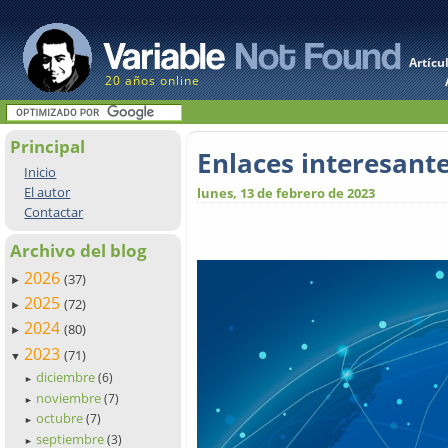
Artícu
20 años online
Principal
Enlaces interesant
Inicio
El autor
lunes, 13 de febrero de 2023
Contactar
Archivo del blog
2026
(37)
►
2025
(72)
►
2024
(80)
►
2023
(71)
▼
diciembre
(6)
►
noviembre
(7)
►
octubre
(7)
►
septiembre
(3)
►