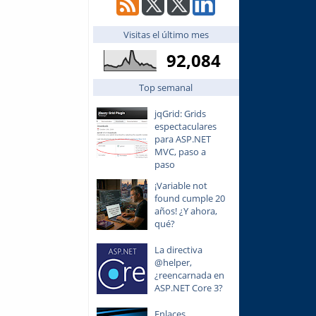
Visitas el último mes
92,084
Top semanal
jqGrid: Grids
espectaculares
para ASP.NET
MVC, paso a
paso
¡Variable not
found cumple 20
años! ¿Y ahora,
qué?
La directiva
@helper,
¿reencarnada en
ASP.NET Core 3?
Enlaces