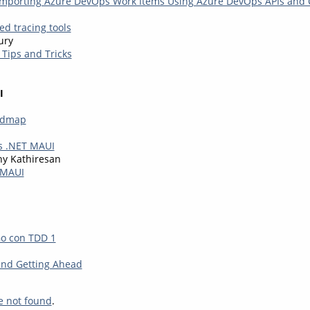
Importing Azure DevOps Work Items Using Azure DevOps APIs and 
ed tracing tools
ury
 Tips and Tricks
I
admap
s .NET MAUI
hy Kathiresan
 MAUI
o con TDD 1
nd Getting Ahead
e not found
.