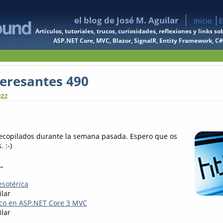
el blog de José M. Aguilar
Inicio
E
Artículos, tutoriales, trucos, curiosidades, reflexiones y links
ASP.NET Core, MVC, Blazor, SignalR, Entity Framework, C#, 
teresantes 490
022
recopilados durante la semana pasada. Espero que os
 :-)
.
sotérica
ilar
co en ASP.NET Core 3 MVC
ilar