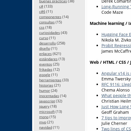
Derek Comarti
(38)
buenas prácticas
(133)
Long-Running T
c#
(11)
Code Maze
c#6
(14)
componentes
(15)
consultas
Machine learning / I
(18)
css
(43)
curiosidades
Hugging Face 
(11)
curso
Nikola M. Zivko
(258)
desarrollo
Probit Regress
(11)
diseño
James McCaffr
(621)
enlaces
(13)
estándares
Web / HTML / CSS / 
(25)
eventos
(12)
frikadas
Angular v14 is 
(11)
google
Emma Twersky
(33)
herramientas
RFC 9116: Llegó
(21)
historias
Chema Alonso
(24)
humor
What people th
(14)
inocentadas
(32)
Christian Heil
javascript
(18)
Just How Long 
jquery
(13)
microsoft
Geoff Graham
(15)
mono
7 tips to impro
(21)
mvp
Julie Cherner
(11)
navidad
Two lines of C