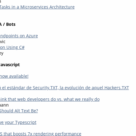
n
asks in a Microservices Architecture
A / Bots
Endpoints on Azure
vic
ion Using C#
ey
Javascript
now available!
 el estándar de Security.TXT, la evolución de aquel Hackers.TXT
ink that web developers do vs. what we really do
mann
Should Alt Text Be?
ve your Typescript
SS that boosts 7x rendering performance