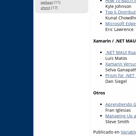
How To Batch 
(11)
webapi
Kyle Johnson
(17)
xhtml
Top 6 Distribut
Kunal Chowdh
Microsoft Edge
Eric Lawrence
Xamarin / .NET MAU
.NET MAUI Ro
Luis Matos
Xamarin Versu
Selva Ganapat
Prism for .NET
Dan Siegel
Otros
Aprendiendo G
Fran Iglesias
Managing Up a
Steve Smith
Publicado en
Variabl