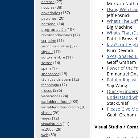
(27)
netcore
Murtaza Natha
(38)
noticias
Using WebTran
(157)
novedades
Jeff Posnick
(20)
patrones
What’s The Dif
(14)
personal
Big Machine
(107)
programación
What’s That (De
(12)
recomendaciones
Patrick Brosset
(11)
scripting
JavaScript Hig
(37)
servicios on-line
Isuri Devindi
(17)
signalr
SPAs, Shared E
(11)
software libre
Geoff Graham
(14)
sorteo
Power of the "
(17)
spam
(18)
Emmanuel On
sponsored
(12)
Pathfinding wit
técnicas de spam
(12)
tecnología
Saji Wang
(286)
trucos
Quickly unders
(24)
vacaciones
understand wha
(33)
variablenotfound
StackChief
(20)
variablenotfound.com
Please Give M
(26)
vb.net
Geoff Graham
(12)
viajes
(11)
visualstudio
Visual Studio / Com
(28)
vs2008
(53)
web