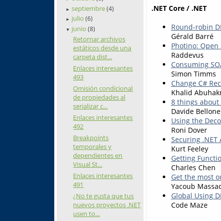
.NET Core / .NET
septiembre
(4)
►
julio
(6)
►
Round-robin DN
junio
(8)
▼
Gérald Barré
Retornar archivos
Photino: Open 
estáticos desde una
Raddevus
carpeta dist...
Consuming SOA
Enlaces interesantes
Simon Timms
493
Change C# Rec
Omisión condicional
Khalid Abuha
de propiedades al
8 things about
serializar c...
Davide Bellone
Enlaces interesantes
Using the Deco
492
Roni Dover
Breakpoints
Securing .NET 
temporales y
Kurt Feeley
dependientes en
Getting Functi
Visual St...
Charles Chen
Enlaces interesantes
Get the most o
491
Yacoub Massa
Global Using Di
¿No te gusta que tus
Code Maze
nuevos proyectos .NET
usen to...