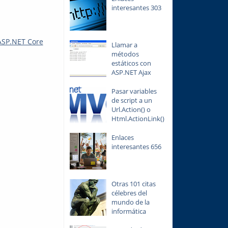
interesantes 303
ASP.NET Core
Llamar a
métodos
estáticos con
ASP.NET Ajax
Pasar variables
de script a un
Url.Action() o
Html.ActionLink()
Enlaces
interesantes 656
Otras 101 citas
célebres del
mundo de la
informática