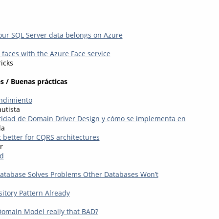
our SQL Server data belongs on Azure
 faces with the Azure Face service
icks
s / Buenas prácticas
endimiento
utista
tidad de Domain Driver Design y cómo se implementa en
la
t better for CQRS architectures
r
d
atabase Solves Problems Other Databases Won’t
sitory Pattern Already
omain Model really that BAD?