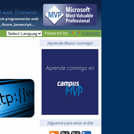
l autor
Contactar
 sobre programación web
Azure, Javascript...
Powered by
Translate
¡Aprende Blazor conmigo!
¡Sígueme para estar al día!