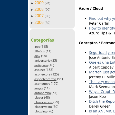
2009
(74)
►
Azure / Cloud
2008
(90)
►
2007
(83)
►
Find out why y
2006
(39)
Peter Carlin
►
How to identify
Azure Tips & Tr
Categorías
Conceptos / Patrone
(115)
.net
(11)
10años
Seguridad y r
(18)
ajax
José Antonio Ba
(35)
aniversario
Qué es una En
(16)
antispam
Albert Capdevi
(153)
asp.net
Marten just go
(125)
aspnetcore
Jeremy D. Mille
(91)
aspnetcoremvc
The Lazy mona
(179)
aspnetmvc
Mark Seemann
(11)
auges
Why a Graph D
(57)
autobombo
Jason Koo
(48)
blazor
Ditch the Repo
(29)
blazorserver
Derek Greer
(30)
blazorwasm
Is an ANEMIC D
(76)
blogging