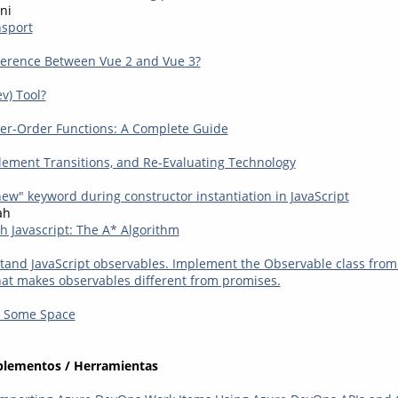
ni
sport
ference Between Vue 2 and Vue 3?
v) Tool?
her-Order Functions: A Complete Guide
lement Transitions, and Re-Evaluating Technology
new" keyword during constructor instantiation in JavaScript
ah
h Javascript: The A* Algorithm
tand JavaScript observables. Implement the Observable class from
t makes observables different from promises.
e Some Space
plementos / Herramientas