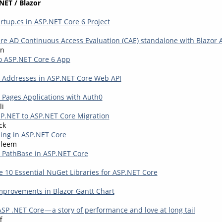
NET / Blazor
rtup.cs in ASP.NET Core 6 Project
e AD Continuous Access Evaluation (CAE) standalone with Blazor 
en
o ASP.NET Core 6 App
P Addresses in ASP.NET Core Web API
 Pages Applications with Auth0
li
P.NET to ASP.NET Core Migration
ck
ing in ASP.NET Core
leem
 PathBase in ASP.NET Core
 10 Essential NuGet Libraries for ASP.NET Core
provements in Blazor Gantt Chart
SP .NET Core — a story of performance and love at long tail
f