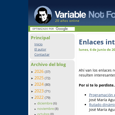
20 años online
Principal
Enlaces in
Inicio
El autor
lunes, 6 de junio de 2
Contactar
Archivo del blog
Ahí van los enlaces 
2026
(37)
►
resulten interesantes.
2025
(72)
►
2024
(80)
Por si te lo perdiste..
►
2023
(71)
►
Programación e
2022
(79)
▼
José María Agu
diciembre
(6)
Rutado dinámi
►
noviembre
(8)
José María Agu
►
octubre
(8)
►