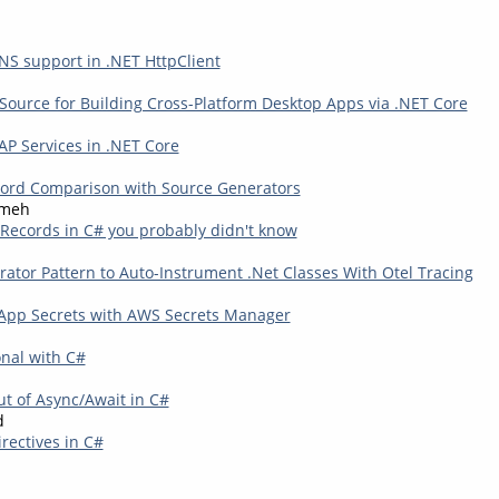
S support in .NET HttpClient
Source for Building Cross-Platform Desktop Apps via .NET Core
P Services in .NET Core
ord Comparison with Source Generators
kmeh
 Records in C# you probably didn't know
rator Pattern to Auto-Instrument .Net Classes With Otel Tracing
App Secrets with AWS Secrets Manager
onal with C#
ut of Async/Await in C#
d
rectives in C#