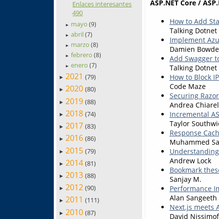
ASP.NET Core / ASP.
Enlaces interesantes
490
How to Add Sta
mayo
(9)
►
Talking Dotnet
abril
(7)
►
Implement Azur
marzo
(8)
►
Damien Bowd
febrero
(8)
►
Add Swagger t
enero
(7)
Talking Dotnet
►
2021
(79)
How to Block I
►
Code Maze
2020
(80)
►
Securing Razor
2019
(88)
►
Andrea Chiarel
2018
(74)
Incremental AS
►
Taylor Southwi
2017
(83)
►
Response Cach
2016
(86)
►
Muhammed Sa
2015
(79)
Understanding
►
Andrew Lock
2014
(81)
►
Bookmark these
2013
(88)
►
Sanjay M.
2012
(90)
Performance Im
►
Alan Sangeeth
2011
(111)
►
Next.js meets A
2010
(87)
►
David Nissimof