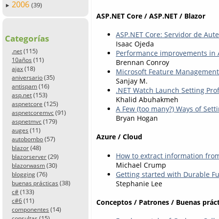
2006
(39)
►
ASP.NET Core / ASP.NET / Blazor
ASP.NET Core: Servidor de Aut
Categorías
Isaac Ojeda
(115)
.net
Performance improvements in 
(11)
10años
Brennan Conroy
(18)
ajax
Microsoft Feature Management 
(35)
aniversario
Sanjay M.
(16)
antispam
.NET Watch Launch Setting Prof
(153)
asp.net
Khalid Abuhakmeh
(125)
aspnetcore
A Few (too many?) Ways of Setti
(91)
aspnetcoremvc
Bryan Hogan
(179)
aspnetmvc
(11)
auges
Azure / Cloud
(57)
autobombo
(48)
blazor
How to extract information fro
(29)
blazorserver
Michael Crump
(30)
blazorwasm
Getting started with Durable F
(76)
blogging
(38)
Stephanie Lee
buenas prácticas
(133)
c#
(11)
c#6
Conceptos / Patrones / Buenas práct
(14)
componentes
(15)
consultas