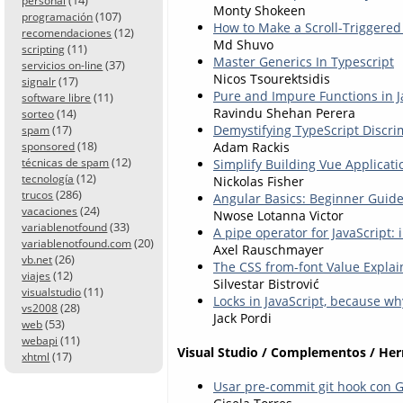
personal
Monty Shokeen
(107)
programación
How to Make a Scroll-Triggered
(12)
recomendaciones
Md Shuvo
(11)
scripting
Master Generics In Typescript
(37)
servicios on-line
Nicos Tsourektsidis
(17)
signalr
Pure and Impure Functions in J
(11)
software libre
Ravindu Shehan Perera
(14)
sorteo
(17)
Demystifying TypeScript Discr
spam
(18)
Adam Rackis
sponsored
(12)
técnicas de spam
Simplify Building Vue Applicati
(12)
tecnología
Nickolas Fisher
(286)
trucos
Angular Basics: Beginner Guide
(24)
vacaciones
Nwose Lotanna Victor
(33)
variablenotfound
A pipe operator for JavaScript:
(20)
variablenotfound.com
Axel Rauschmayer
(26)
vb.net
The CSS from-font Value Expla
(12)
viajes
Silvestar Bistrović
(11)
visualstudio
Locks in JavaScript, because wh
(28)
vs2008
Jack Pordi
(53)
web
(11)
webapi
Visual Studio / Complementos / He
(17)
xhtml
Usar pre-commit git hook con 