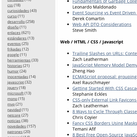
Fundamentals of Garbage Colle
(18)
css
Leonardo Maldonado
(43)
curiosidades
Event Sourcing vs Event Driven
(11)
curso
Derek Comartin
(258)
desarrollo
Web API DTO Considerations
(11)
diseño
Steve Smith
(621)
enlaces
(13)
estándares
Web / HTML / CSS / Javascript
(25)
eventos
(12)
frikadas
Trailing Slashes on URLs: Cont
(11)
google
Zach Leatherman
(33)
herramientas
JavaScript Memory Model Demys
(21)
historias
Zheng Hao
(24)
humor
(14)
ECMAScript proposal: grouping
inocentadas
(32)
Axel Rauschmayer
javascript
(18)
jquery
Getting Started With CSS Casca
(13)
microsoft
Stephanie Eckles
(15)
mono
CSS-only External Link Favico
(21)
mvp
Zach Leatherman
(11)
navidad
8 Ways to Cycle Through Class
(27)
netcore
Chris Coyier
(38)
noticias
Fancy CSS Borders Using Mask
(157)
novedades
Temani Afif
(20)
patrones
8 Best Free Open-Source JavaSc
(14)