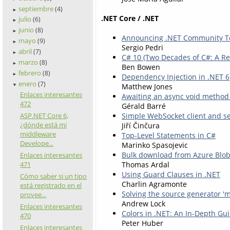
septiembre
(4)
►
.NET Core / .NET
julio
(6)
►
junio
(8)
►
Announcing .NET Community Too
mayo
(9)
►
Sergio Pedri
abril
(7)
►
C# 10 (Two Decades of C#: A Re
marzo
(8)
►
Ben Bowen
febrero
(8)
►
Dependency Injection in .NET 6
enero
(7)
Matthew Jones
▼
Enlaces interesantes
Awaiting an async void method
472
Gérald Barré
ASP.NET Core 6,
Simple WebSocket client and se
¿dónde está mi
Jiří Činčura
middleware
Top-Level Statements in C#
Develope...
Marinko Spasojevic
Bulk download from Azure Blob
Enlaces interesantes
471
Thomas Ardal
Using Guard Clauses in .NET
Cómo saber si un tipo
Charlin Agramonte
está registrado en el
Solving the source generator 'm
provee...
Andrew Lock
Enlaces interesantes
Colors in .NET: An In-Depth Gu
470
Peter Huber
Enlaces interesantes