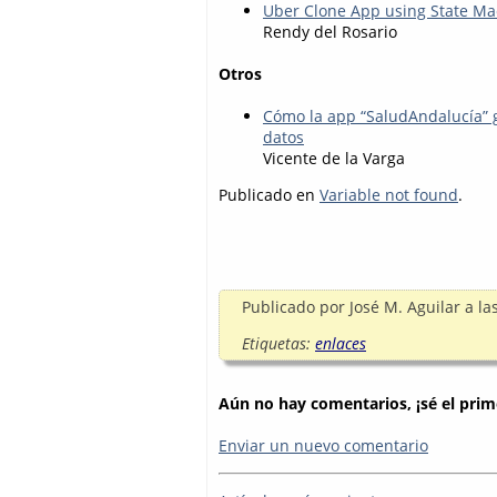
Uber Clone App using State Ma
Rendy del Rosario
Otros
Cómo la app “SaludAndalucía” 
datos
Vicente de la Varga
Publicado en
Variable not found
.
Publicado por
José M. Aguilar
a la
Etiquetas:
enlaces
Aún no hay comentarios, ¡sé el prim
Enviar un nuevo comentario