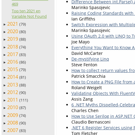
Difference Between int.Parse() 
469
Marinko Spasojevic
Top ten 2021 en
Raising Coding Standards with 
Variable Not Found
Ian Griffiths
2021
(79)
Switch Expression with Multipl
►
Marinko Spasojevic
2020
(80)
►
Using OAuth 2.0 with LINQ to T
2019
(88)
►
Joe Mayo
2018
(74)
Everything You Want to Know A
►
David McCarter
2017
(83)
►
De-mystifying Linq
2016
(86)
►
Steve Fenton
2015
(79)
How to collect return values fr
►
Patrick Smacchia
2014
(81)
►
How to Create a PNG File from 
2013
(88)
►
Roland Weigelt
2012
(90)
Validating Objects With FluentV
►
Assis Zang
2011
(111)
►
6 .NET Myths Dispelled-Celebra
2010
(87)
►
Charles Chen
2009
(74)
How to Use Serilog in ASP.NET
►
Claudio Bernasconi
2008
(90)
►
.NET 6 Register Services using 
2007
(83)
►
Tom Fletcher