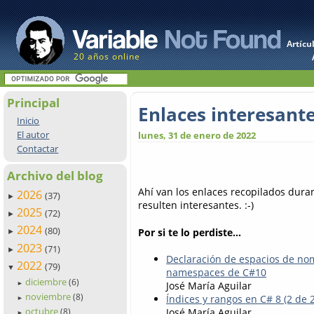
Artícu
20 años online
Principal
Enlaces interesant
Inicio
El autor
lunes, 31 de enero de 2022
Contactar
Archivo del blog
Ahí van los enlaces recopilados dur
2026
(37)
►
resulten interesantes. :-)
2025
(72)
►
2024
(80)
Por si te lo perdiste...
►
2023
(71)
►
Declaración de espacios de nom
2022
(79)
▼
namespaces de C#10
diciembre
(6)
José María Aguilar
►
noviembre
(8)
Índices y rangos en C# 8 (2 de 2
►
octubre
José María Aguilar
(8)
►