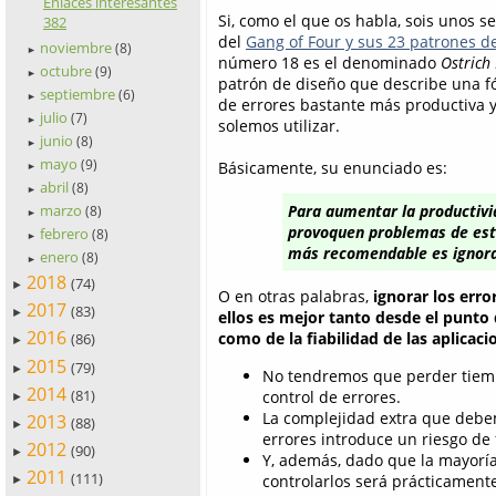
Enlaces interesantes
Si, como el que os habla, sois unos s
382
del
Gang of Four y sus 23 patrones d
noviembre
(8)
►
número 18 es el denominado
Ostrich
octubre
(9)
►
patrón de diseño que describe una f
septiembre
(6)
►
de errores bastante más productiva y
julio
(7)
►
solemos utilizar.
junio
(8)
►
mayo
(9)
Básicamente, su enunciado es:
►
abril
(8)
►
marzo
Para aumentar la productivid
(8)
►
provoquen problemas de esta
febrero
(8)
►
más recomendable es ignora
enero
(8)
►
2018
(74)
►
O en otras palabras,
ignorar los err
2017
(83)
►
ellos es mejor tanto desde el punto 
2016
como de la fiabilidad de las aplicaci
(86)
►
2015
(79)
►
No tendremos que perder tiemp
2014
(81)
control de errores.
►
La complejidad extra que debem
2013
(88)
►
errores introduce un riesgo de
2012
(90)
►
Y, además, dado que la mayoría
2011
(111)
controlarlos será prácticamente
►