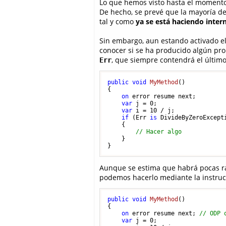
Lo que hemos visto hasta el momento
De hecho, se prevé que la mayoría d
tal y como
ya se está haciendo inter
Sin embargo, aun estando activado el
conocer si se ha producido algún pro
, que siempre contendrá el último
Err
public
void
MyMethod
()
{

on
 error resume next;

var
 j = 
0
;

var
 i = 
10
 / j;

if
 (Err 
is
 DivideByZeroExcepti
    {

// Hacer algo
    }

Aunque se estima que habrá pocas ra
podemos hacerlo mediante la instru
public
void
MyMethod
()
{

on
 error resume next; 
// ODP 
var
 j = 
0
;
