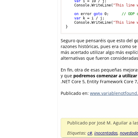
var
 i = 
10
 / j;

    Console.WriteLine(
"This line 
on
 error 
goto
0
;      
// ODP 
var
 k = i / j;

    Console.WriteLine(
"This line 
Seguro que pensaréis que esto del
g
razones históricas, pues era como se
más acertado utilizar algo más explí
alternativas que fueron consideradas
En fin, otra de esas pequeñas mejor
y que
podremos comenzar a utilizar
.NET Core 5, Entity Framework Core 7,
Publicado en:
www.variablenotfound
Publicado por
José M. Aguilar
a la
Etiquetas:
c#
,
inocentadas
,
novedade