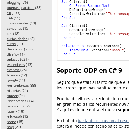
(76)
Sub
 Ostrich()

blogging
On
Error
Resume
Next
(38)
buenas prácticas
    DoSomethingWrong()

(133)
c#
    Console.WriteLine(
"This messa
(11)
c#6
End
Sub
(14)
componentes
Sub
 Classic()

(15)
consultas
    DoSomethingWrong()

(18)
css
    Console.WriteLine(
"This messa
(43)
End
Sub
curiosidades
(11)
curso
Private
Sub
 DoSomethingWrong()

(258)
desarrollo
Throw
New
 Exception(
"Boom!"
(11)
diseño
End
Sub
(621)
enlaces
(13)
estándares
Soporte ODP en C# 9
(25)
eventos
(12)
frikadas
(11)
google
Seguro que estáis al tanto de que el
(33)
herramientas
los errores que más habitualmente e
(21)
historias
(24)
humor
Prueba de ello es la reciente introdu
(14)
inocentadas
en gran medida los recurrentes
null 
(32)
javascript
Y aquí es donde entra el nuevo
sopor
(18)
jquery
(13)
microsoft
Ha habido
bastante discusión al res
(15)
mono
estará alineada con tecnologías existe
(21)
mvp