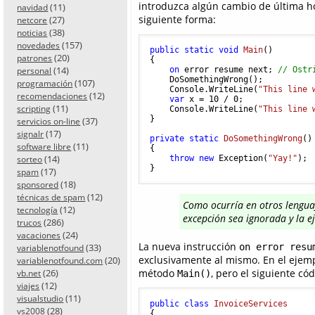
introduzca algún cambio de última h
(11)
navidad
siguiente forma:
(27)
netcore
(38)
noticias
(157)
novedades
public
static
void
Main
()
(20)
patrones
{

(14)
on
 error resume next; 
// Ostr
personal
    DoSomethingWrong();

(107)
programación
    Console.WriteLine(
"This line 
(12)
recomendaciones
var
 x = 
10
 / 
0
;

(11)
scripting
    Console.WriteLine(
"This line 
}

(37)
servicios on-line
(17)
signalr
private
static
DoSomethingWrong
()
(11)
software libre
{

(14)
throw
new
 Exception(
"Yay!"
);

sorteo
(17)
spam
(18)
sponsored
(12)
técnicas de spam
Como ocurría en otros lenguaj
(12)
tecnología
excepción sea ignorada y la ej
(286)
trucos
(24)
vacaciones
La nueva instrucción
on error resu
(33)
variablenotfound
exclusivamente al mismo. En el ejempl
(20)
variablenotfound.com
método
, pero el siguiente c
(26)
Main()
vb.net
(12)
viajes
(11)
visualstudio
public
class
InvoiceServices
(28)
vs2008
{
