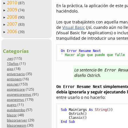
2010
(87)
►
En la práctica, la aplicación de este 
2009
(74)
haciéndolo.
►
2008
(90)
►
Los que trabajásteis con aquella mar
2007
(83)
►
de
Visual Basic
(¡sí, cuando aún no l
2006
(39)
(Visual Basic for Applications) o incl
►
tranquilidad de introducir una sente
Categorías
On
Error
Resume
Next
' Hacer algo que puede que falle
(115)
.net
(11)
10años
(18)
ajax
La sentencia
On Error Resu
(35)
aniversario
diseño Ostrich.
(16)
antispam
(153)
asp.net
simplemente
On Error Resume Next
(125)
aspnetcore
debía ignorarla y seguir ejecutando l
(91)
aspnetcoremvc
entre usarlo o no hacerlo:
(179)
aspnetmvc
(11)
auges
(57)
autobombo
Sub
 Main(args 
As
String
())

    Ostrich()

(48)
blazor
(29)
blazorserver
End
Sub
(30)
blazorwasm