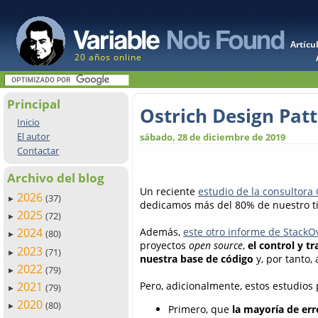
Artícu
20 años online
Principal
Ostrich Design Patt
Inicio
El autor
sábado, 28 de diciembre de 2019
Contactar
Archivo del blog
Un reciente
estudio de la consultora
2026
(37)
►
dedicamos más del 80% de nuestro ti
2025
(72)
►
Además,
este otro informe de StackO
2024
(80)
►
proyectos
open source
,
el control y 
2023
(71)
►
nuestra base de código
y, por tanto,
2022
(79)
►
Pero, adicionalmente, estos estudios 
2021
(79)
►
2020
(80)
►
Primero, que
la mayoría de er