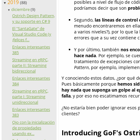
2019
posibles a nivel de flujo de cód
(88)
▼
podríamos decir que son
proble
diciembre
(9)
▼
Ostrich Design Pattern,
Segundo,
las líneas de contro
y su soporte en C# 9
menudo encontraremos en ellas
El "SantaGate" de
a varios niveles?), por lo que 
Visual Studio Code (y
errores que a su vez contiene có
¡felices f...
Enlaces interesantes
Y por último, también
nos enco
385
hace nada
. Por ejemplo, se cu
Streaming en gRPC,
tratamiento de excepciones con
parte II: Streaming
Pattern
, por ejemplo, impleme
bidireccional
Y conociendo estos datos, ¿por qué d
Enlaces interesantes
Pues básicamente porque
hemos sid
384
hay nada que suponga un golpe al e
Streaming en gRPC,
falla
, y por eso no escatimamos recurs
parte I: Streaming
unidireccional
¿No estaría bien poder ignorar esos 
Enlaces interesantes
clientes?
383
Ojo con la inicialización
de propiedades
Introducing GoF's Ostr
usando ex...