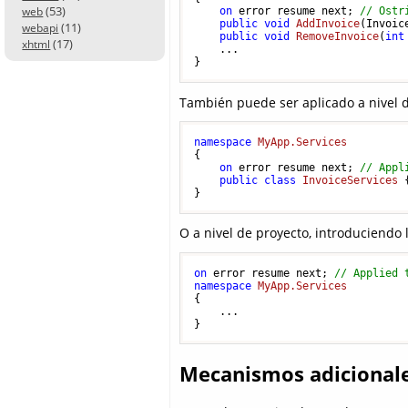
(53)
web
on
 error resume next; 
// Ostr
public
void
AddInvoice
(
Invoic
(11)
webapi
public
void
RemoveInvoice
(
int
(17)
xhtml
    ...

También puede ser aplicado a nivel 
namespace
MyApp.Services
{

on
 error resume next; 
// Appl
public
class
InvoiceServices
 
O a nivel de proyecto, introduciendo 
on
 error resume next; 
// Applied 
namespace
MyApp.Services
{

    ...

Mecanismos adicionale