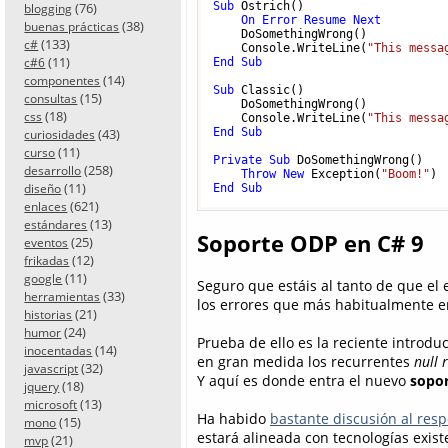
(76)
Sub
 Ostrich()

blogging
On
Error
Resume
Next
(38)
buenas prácticas
    DoSomethingWrong()

(133)
c#
    Console.WriteLine(
"This messa
(11)
c#6
End
Sub
(14)
componentes
Sub
 Classic()

(15)
consultas
    DoSomethingWrong()

(18)
css
    Console.WriteLine(
"This messa
(43)
End
Sub
curiosidades
(11)
curso
Private
Sub
 DoSomethingWrong()

(258)
desarrollo
Throw
New
 Exception(
"Boom!"
(11)
diseño
End
Sub
(621)
enlaces
(13)
estándares
Soporte ODP en C# 9
(25)
eventos
(12)
frikadas
(11)
google
Seguro que estáis al tanto de que el
(33)
herramientas
los errores que más habitualmente e
(21)
historias
(24)
humor
Prueba de ello es la reciente introdu
(14)
inocentadas
en gran medida los recurrentes
null 
(32)
javascript
Y aquí es donde entra el nuevo
sopor
(18)
jquery
(13)
microsoft
Ha habido
bastante discusión al res
(15)
mono
estará alineada con tecnologías existe
(21)
mvp