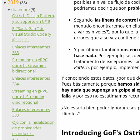
2019
posibles a nivel de flujo de cód
(88)
▼
podríamos decir que son
proble
diciembre
(9)
▼
Ostrich Design Pattern,
Segundo,
las líneas de contro
y su soporte en C# 9
menudo encontraremos en ellas
El "SantaGate" de
a varios niveles?), por lo que 
Visual Studio Code (y
errores que a su vez contiene có
¡felices f...
Enlaces interesantes
Y por último, también
nos enco
385
hace nada
. Por ejemplo, se cu
Streaming en gRPC,
tratamiento de excepciones con
parte II: Streaming
Pattern
, por ejemplo, impleme
bidireccional
Y conociendo estos datos, ¿por qué d
Enlaces interesantes
Pues básicamente porque
hemos sid
384
hay nada que suponga un golpe al e
Streaming en gRPC,
falla
, y por eso no escatimamos recurs
parte I: Streaming
unidireccional
¿No estaría bien poder ignorar esos 
Enlaces interesantes
clientes?
383
Ojo con la inicialización
de propiedades
Introducing GoF's Ostr
usando ex...