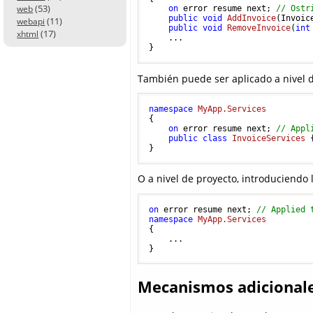
(53)
web
on
 error resume next; 
// Ostr
public
void
AddInvoice
(
Invoic
(11)
webapi
public
void
RemoveInvoice
(
int
(17)
xhtml
    ...

También puede ser aplicado a nivel 
namespace
MyApp.Services
{

on
 error resume next; 
// Appl
public
class
InvoiceServices
 
O a nivel de proyecto, introduciendo 
on
 error resume next; 
// Applied 
namespace
MyApp.Services
{

    ...

Mecanismos adicionale