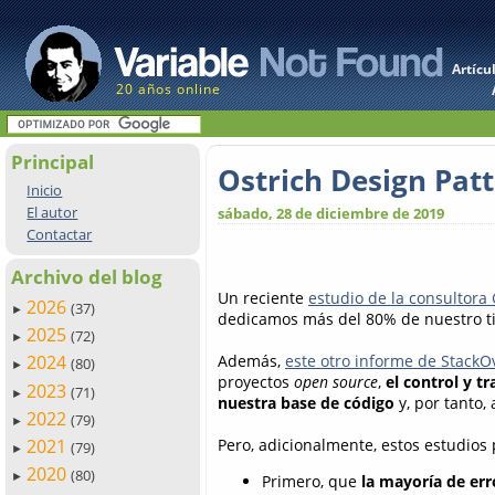
Artícu
20 años online
Principal
Ostrich Design Patt
Inicio
El autor
sábado, 28 de diciembre de 2019
Contactar
Archivo del blog
Un reciente
estudio de la consultora
2026
(37)
►
dedicamos más del 80% de nuestro ti
2025
(72)
►
Además,
este otro informe de StackO
2024
(80)
►
proyectos
open source
,
el control y 
2023
(71)
►
nuestra base de código
y, por tanto,
2022
(79)
►
Pero, adicionalmente, estos estudios 
2021
(79)
►
2020
(80)
►
Primero, que
la mayoría de er