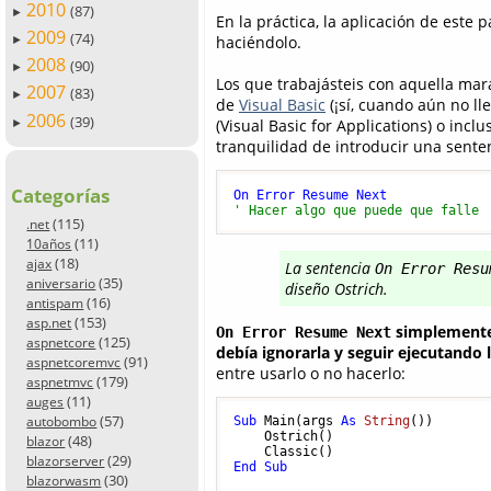
2010
(87)
►
En la práctica, la aplicación de este 
2009
(74)
haciéndolo.
►
2008
(90)
►
Los que trabajásteis con aquella mar
2007
(83)
►
de
Visual Basic
(¡sí, cuando aún no l
2006
(39)
(Visual Basic for Applications) o incl
►
tranquilidad de introducir una sente
Categorías
On
Error
Resume
Next
' Hacer algo que puede que falle
(115)
.net
(11)
10años
(18)
ajax
La sentencia
On Error Resu
(35)
aniversario
diseño Ostrich.
(16)
antispam
(153)
asp.net
simplemente
On Error Resume Next
(125)
aspnetcore
debía ignorarla y seguir ejecutando l
(91)
aspnetcoremvc
entre usarlo o no hacerlo:
(179)
aspnetmvc
(11)
auges
(57)
autobombo
Sub
 Main(args 
As
String
())

    Ostrich()

(48)
blazor
(29)
blazorserver
End
Sub
(30)
blazorwasm