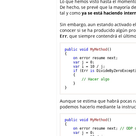
Lo que hemos visto hasta el momento
De hecho, se prevé que la mayoría d
tal y como
ya se está haciendo inter
Sin embargo, aun estando activado el
conocer si se ha producido algún pro
, que siempre contendrá el último
Err
public
void
MyMethod
()
{

on
 error resume next;

var
 j = 
0
;

var
 i = 
10
 / j;

if
 (Err 
is
 DivideByZeroExcepti
    {

// Hacer algo
    }

Aunque se estima que habrá pocas ra
podemos hacerlo mediante la instru
public
void
MyMethod
()
{

on
 error resume next; 
// ODP 
var
 j = 
0
;
