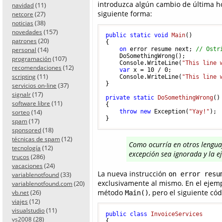
introduzca algún cambio de última h
(11)
navidad
siguiente forma:
(27)
netcore
(38)
noticias
(157)
novedades
public
static
void
Main
()
(20)
patrones
{

(14)
on
 error resume next; 
// Ostr
personal
    DoSomethingWrong();

(107)
programación
    Console.WriteLine(
"This line 
(12)
recomendaciones
var
 x = 
10
 / 
0
;

(11)
scripting
    Console.WriteLine(
"This line 
}

(37)
servicios on-line
(17)
signalr
private
static
DoSomethingWrong
()
(11)
software libre
{

(14)
throw
new
 Exception(
"Yay!"
);

sorteo
(17)
spam
(18)
sponsored
(12)
técnicas de spam
Como ocurría en otros lenguaj
(12)
tecnología
excepción sea ignorada y la ej
(286)
trucos
(24)
vacaciones
La nueva instrucción
on error resu
(33)
variablenotfound
exclusivamente al mismo. En el ejempl
(20)
variablenotfound.com
método
, pero el siguiente c
(26)
Main()
vb.net
(12)
viajes
(11)
visualstudio
public
class
InvoiceServices
(28)
vs2008
{
