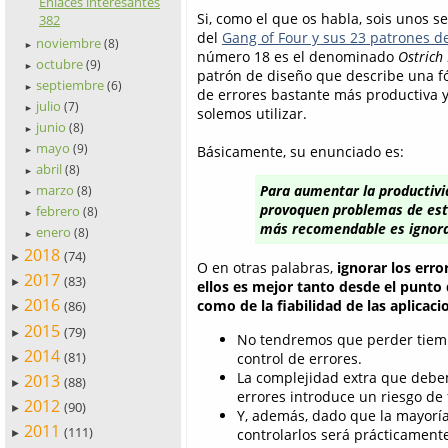
Enlaces interesantes
Si, como el que os habla, sois unos s
382
del
Gang of Four y sus 23 patrones d
noviembre
(8)
►
número 18 es el denominado
Ostrich
octubre
(9)
►
patrón de diseño que describe una f
septiembre
(6)
►
de errores bastante más productiva y
julio
(7)
►
solemos utilizar.
junio
(8)
►
mayo
(9)
Básicamente, su enunciado es:
►
abril
(8)
►
marzo
Para aumentar la productivid
(8)
►
provoquen problemas de esta
febrero
(8)
►
más recomendable es ignora
enero
(8)
►
2018
(74)
►
O en otras palabras,
ignorar los err
2017
(83)
►
ellos es mejor tanto desde el punto 
2016
como de la fiabilidad de las aplicaci
(86)
►
2015
(79)
►
No tendremos que perder tiemp
2014
(81)
control de errores.
►
La complejidad extra que debem
2013
(88)
►
errores introduce un riesgo de
2012
(90)
►
Y, además, dado que la mayoría
2011
(111)
controlarlos será prácticamente
►