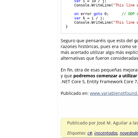
var
 i = 
10
 / j;

    Console.WriteLine(
"This line 
on
 error 
goto
0
;      
// ODP 
var
 k = i / j;

    Console.WriteLine(
"This line 
Seguro que pensaréis que esto del
g
razones históricas, pues era como se
más acertado utilizar algo más explí
alternativas que fueron consideradas
En fin, otra de esas pequeñas mejor
y que
podremos comenzar a utilizar
.NET Core 5, Entity Framework Core 7,
Publicado en:
www.variablenotfound
Publicado por
José M. Aguilar
a la
Etiquetas:
c#
,
inocentadas
,
novedade