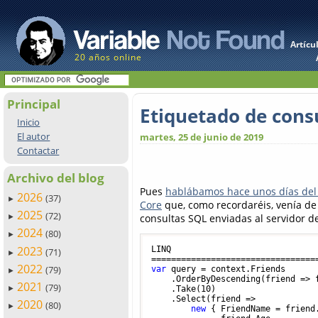
Artícu
20 años online
Principal
Etiquetado de cons
Inicio
El autor
martes, 25 de junio de 2019
Contactar
Archivo del blog
Pues
hablábamos hace unos días del
2026
(37)
►
Core
que, como recordaréis, venía de 
2025
(72)
consultas SQL enviadas al servidor de
►
2024
(80)
►
2023
LINQ

(71)
►
2022
(79)
var
 query = context.Friends

►
    .OrderByDescending(friend => f
2021
(79)
►
    .Take(
10
)

    .Select(friend =>

2020
(80)
►
new
 { FriendName = friend.