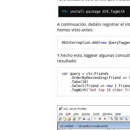
PM> 
install-package EF6.TagWith
A continuación, debéis registrar el in
hemos visto antes:
DbInterception.Add(
new
 QueryTagge
Y hecho esto,
taggear
algunas consulta
resultado:
var
 query = ctx.Friends

    .OrderByDescending(friend => f
    .Take(
10
)

    .Select(friend => 
new
 { Frien
    .TagWith(
"Get top 10 older fr