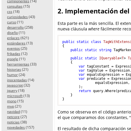
(14)
componentes
(15)
consultas
2. Implementación del
(18)
css
(43)
curiosidades
(11)
curso
Esta parte es la más sencilla. El exte
(258)
desarrollo
nueva cláusula
where
fácilmente recon
(11)
diseño
(621)
enlaces
public
static
class
TagWithExtens
(13)
estándares
{

(25)
eventos
public
static
string
 TagMarke
(12)
frikadas
public
static
IQueryable
<
T
> 
T
(11)
google
    {

(33)
herramientas
var
 tagConstant = Expressi
(21)
historias
var
 tagValue = Expression.
(24)
var
 equalsExpression = Ex
humor
var
 predicate = Expressio
(14)
inocentadas
                equalsExpression,
(32)
javascript
        );

(18)
jquery
return
 query.Where(predica
    }

(13)
microsoft
(15)
mono
(21)
mvp
(11)
Como se observa en el código anteri
navidad
(27)
netcore
el que comparamos dos constantes, "!_
(38)
noticias
(157)
novedades
El resultado de dicha comparación se