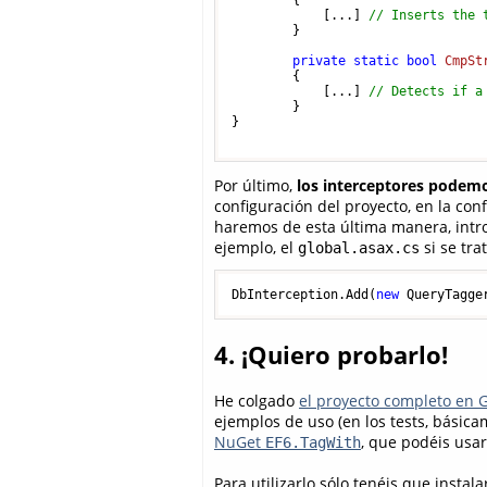
        {

            [...] 
// Inserts the 
        }

private
static
bool
CmpSt
        {

            [...] 
// Detects if a
        }

}

Por último,
los interceptores podemos
configuración del proyecto, en la conf
haremos de esta última manera, intro
ejemplo, el
si se tra
global.asax.cs
DbInterception.Add(
new
 QueryTagge
4. ¡Quiero probarlo!
He colgado
el proyecto completo en 
ejemplos de uso (en los tests, básica
NuGet
, que podéis usar
EF6.TagWith
Para utilizarlo sólo tenéis que insta