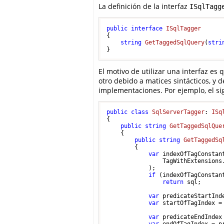
La definición de la interfaz
ISqlTagg
public
interface
ISqlTagger
{

string
GetTaggedSqlQuery
(
stri
El motivo de utilizar una interfaz es
otro debido a matices sintácticos, y 
implementaciones. Por ejemplo, el si
public
class
SqlServerTagger
: 
ISq
{

public
string
GetTaggedSqlQue
    {

public
string
GetTaggedSq
        {

var
 indexOfTagConstant
                TagWithExtensions.
            );

if
 (indexOfTagConstan
return
 sql;

var
 predicateStartInd
var
 startOfTagIndex =
var
 predicateEndIndex