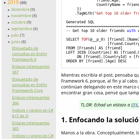
              friend.Age, 

2019
(88)
▼
              CountryName = friend
diciembre
     })

(9)
►
    .TagWith(
"Get top 10 older fr
noviembre
(8)
►
octubre
(9)
Generated SQL

►
==================================
septiembre
(6)
►
-- Get top 
10
older friends 
with
 
julio
(7)
►
SELECT 
TOP
(
@__p_0
) [friend].[Name
junio
(8)
▼
                   [friend.Country
Etiquetado de
FROM [Friends] AS [friend]

LEFT JOIN [Countries] AS [friend.C
consultas en Entity
     ON [friend].[CountryId]
 = [f
Framework 6
Enlaces interesantes
367
Mientras escribía el post, pensaba qu
Etiquetado de
Framework 6, porque, al fin y al cab
consultas en Entity
continúan delegando en este marco d
Framework Core
encontrar gran cosa, pensé que tampo
Enlaces interesantes
366
TL;DR: Echad un vistazo a
EF6
Índices y rangos en C#
8 (2 de 2)
1. Enfocando la soluci
Enlaces interesantes
365
Manos a la obra. Conceptualmente, l
Índices y rangos en C#