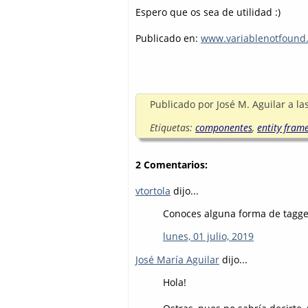
Espero que os sea de utilidad :)
Publicado en:
www.variablenotfound
Publicado por
José M. Aguilar
a la
Etiquetas:
componentes
,
entity fram
2 Comentarios:
vtortola
dijo...
Conoces alguna forma de tagge
lunes, 01 julio, 2019
José María Aguilar
dijo...
Hola!