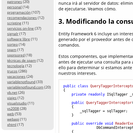
(20)
patrones
nunca irá al servidor de datos: elim
(14)
personal
de ejecutarse. Veamos cómo.
(107)
programación
(12)
recomendaciones
3. Modificando la cons
(11)
scripting
(37)
servicios on-line
Entity Framework 6 incluye un inter
(17)
signalr
(11)
generado por el proveedor antes de q
software libre
(14)
comandos.
sorteo
(17)
spam
(18)
sponsored
Estos componentes, que implementan
(12)
técnicas de spam
antes de ejecutar una consulta para
(12)
tecnología
ello para determinar si estamos ante 
(286)
trucos
nuestros intereses.
(24)
vacaciones
(33)
variablenotfound
public
class
QueryTaggerIntercept
(20)
variablenotfound.com
{

(26)
vb.net
private
readonly
 ISqlTagger _s
(12)
viajes
(11)
public
QueryTaggerInterceptor
visualstudio
    {

(28)
vs2008
        _sqlTagger = sqlTagger;

(53)
web
    }

(11)
webapi
public
override
void
ReaderEx
(17)
xhtml
                DbCommandIntercep
    {
