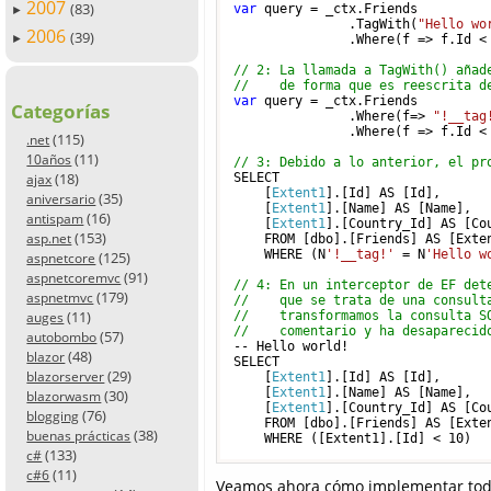
2007
(83)
var
 query = _ctx.Friends

►
               .TagWith(
"Hello wo
2006
(39)
►
               .Where(f => f.Id <
// 2: La llamada a TagWith() añad
//    de forma que es reescrita d
var
 query = _ctx.Friends

Categorías
               .Where(f=> 
"!__tag
               .Where(f => f.Id <
(115)
.net
(11)
10años
// 3: Debido a lo anterior, el pr
(18)
SELECT 

ajax
    [
Extent1
].[Id] AS [Id], 

(35)
aniversario
    [
Extent1
].[Name] AS [Name], 

(16)
antispam
    [
Extent1
].[Country_Id] AS [Cou
(153)
asp.net
    FROM [dbo].[Friends] AS [Exten
    WHERE (N
'!__tag!'
 = N
'Hello w
(125)
aspnetcore
(91)
aspnetcoremvc
// 4: En un interceptor de EF det
(179)
aspnetmvc
//    que se trata de una consult
(11)
//    transformamos la consulta S
auges
//    comentario y ha desaparecid
(57)
autobombo
-- Hello world!

(48)
blazor
SELECT 

(29)
blazorserver
    [
Extent1
].[Id] AS [Id], 

    [
Extent1
].[Name] AS [Name], 

(30)
blazorwasm
    [
Extent1
].[Country_Id] AS [Cou
(76)
blogging
    FROM [dbo].[Friends] AS [Exten
(38)
buenas prácticas
    WHERE ([Extent1].[Id] < 
10
(133)
c#
(11)
c#6
Veamos ahora cómo implementar tod