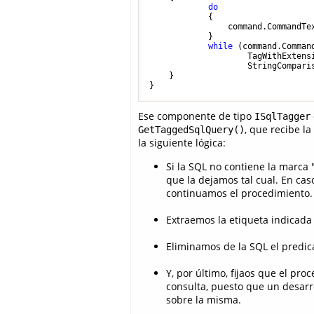
do
            {

                command.CommandTe
            } 

while
 (command.Command
                    TagWithExtensi
                    StringCompari
    }

Ese componente de tipo
ISqlTagger
, que recibe l
GetTaggedSqlQuery()
la siguiente lógica:
Si la SQL no contiene la marca 
que la dejamos tal cual. En ca
continuamos el procedimiento.
Extraemos la etiqueta indicada
Eliminamos de la SQL el predi
Y, por último, fijaos que el pr
consulta, puesto que un desar
sobre la misma.