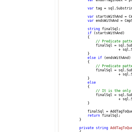
var
 endOfTagIndex = p
var
 tag = sql.Substri
var
 startsWithAnd = C
var
 endsWithAnd = Cmp
string
 finalSql;

if
 (startsWithAnd)

            {

// Predicate patt
                finalSql = sql.Su
                           + sql.
            }

else
if
 (endsWithAnd)

            {

// Predicate patt
                finalSql = sql.Su
                           + sql.
            }

else
            {

// It is the only
                finalSql = sql.Su
                           + sql.
            }

            finalSql = AddTagToQue
return
 finalSql;

        }

private
string
AddTagToQu