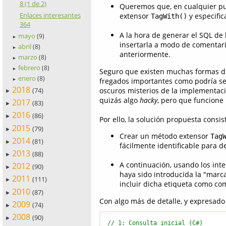
8 (1 de 2)
Queremos que, en cualquier pu
Enlaces interesantes
extensor
y especific
TagWith()
364
A la hora de generar el SQL de 
mayo
(9)
►
insertarla a modo de comentari
abril
(8)
►
anteriormente.
marzo
(8)
►
febrero
(8)
►
Seguro que existen muchas formas de
enero
(8)
fregados importantes como podría ser
►
2018
oscuros misterios de la implementaci
(74)
►
quizás algo
hacky
, pero que funcione 
2017
(83)
►
2016
(86)
►
Por ello, la solución propuesta consis
2015
(79)
►
Crear un método extensor
Tag
2014
(81)
►
fácilmente identificable para d
2013
(88)
►
A continuación, usando los int
2012
(90)
►
haya sido introducida la "marca
2011
(111)
►
incluir dicha etiqueta como co
2010
(87)
►
Con algo más de detalle, y expresado 
2009
(74)
►
2008
(90)
►
// 1: Consulta inicial (C#)