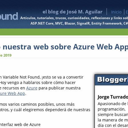
el blog de José M. Aguilar
Inicio
E
Artículos, tutoriales, trucos, curiosidades, reflexiones y links
ASP.NET Core, MVC, Blazor, SignalR, Entity Framework, C#, 
 nuestra web sobre Azure Web Ap
e 2019
 Variable Not Found, ¡esto se va a convertir
! Hoy vengo a hablaros sobre cómo hacer
e recursos en
Azure
para publicar nuestra
ure Web App
.
Jorge Turrad
Apasionado de 
mos varios caminos posibles, unos más
programación,
tros, y cuál elegiremos dependerá de nuestras
siempre busca
la manera de me
interfaz web de Azure
día con el desar