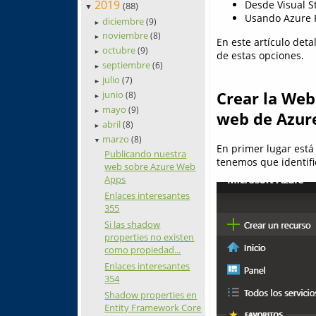
2019
Desde Visual S
(88)
▼
Usando Azure 
diciembre
(9)
►
noviembre
(8)
►
En este artículo deta
octubre
(9)
►
de estas opciones.
septiembre
(6)
►
julio
(7)
►
Crear la Web
junio
(8)
►
mayo
(9)
►
web de Azur
abril
(8)
►
marzo
(8)
▼
En primer lugar está 
Publicando nuestra
tenemos que identifi
web sobre Azure Web
Apps
Enlaces interesantes
355
Si las shadow
properties no existen
como propiedad...
Enlaces interesantes
354
Shadow properties en
Entity Framework Core