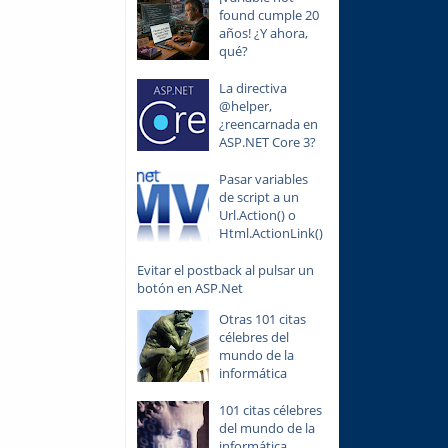
found cumple 20
años! ¿Y ahora,
qué?
La directiva
@helper,
¿reencarnada en
ASP.NET Core 3?
Pasar variables
de script a un
Url.Action() o
Html.ActionLink()
Evitar el postback al pulsar un
botón en ASP.Net
Otras 101 citas
célebres del
mundo de la
informática
101 citas célebres
del mundo de la
informática