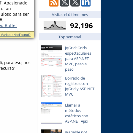
T. Apasionado
o tan
uloso para ser
Visitas el último mes
#.
92,196
ed Buffer
n VariableNotFound?
Top semanal
jqGrid: Grids
espectaculares
para ASP.NET
í, para eso, nos
MVC, paso a
recurso”:
paso
Borrado de
registros con
jqGrid y ASP.NET
MVC
Llamar a
métodos
estáticos con
ASP.NET Ajax
¡Variable not