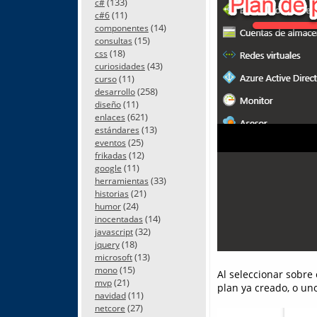
(133)
c#
(11)
c#6
(14)
componentes
(15)
consultas
(18)
css
(43)
curiosidades
(11)
curso
(258)
desarrollo
(11)
diseño
(621)
enlaces
(13)
estándares
(25)
eventos
(12)
frikadas
(11)
google
(33)
herramientas
(21)
historias
(24)
humor
(14)
inocentadas
(32)
javascript
(18)
jquery
(13)
microsoft
(15)
mono
Al seleccionar sobre
(21)
mvp
plan ya creado, o uno
(11)
navidad
(27)
netcore