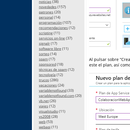
(38)
noticias
(157)
novedades
(20)
patrones
(14)
personal
(107)
programación
(12)
recomendaciones
(11)
scripting
(37)
servicios on-line
(17)
signalr
(11)
software libre
(14)
sorteo
(17)
Al pulsar sobre “Cre
spam
(18)
sponsored
este el plan, así co
(12)
técnicas de spam
(12)
tecnología
(286)
trucos
(24)
vacaciones
(33)
variablenotfound
(20)
variablenotfound.com
(26)
vb.net
(12)
viajes
(11)
visualstudio
(28)
vs2008
(53)
web
(11)
webapi