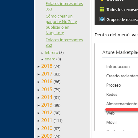
Enlaces interesantes
353
Cómo crear un
paquete NuGet y
publicarlo en
Nuget.org
Dentro del menú, va
Enlaces interesantes
352
febrero
(8)
►
enero
(8)
►
2018
(74)
►
2017
(83)
►
2016
(86)
►
2015
(79)
►
2014
(81)
►
2013
(88)
►
2012
(90)
►
2011
(111)
►
2010
(87)
►
2009
(74)
►