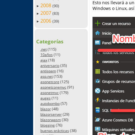
Esto nos llevará a u
2008
(90)
►
Windows o Linux, así
2007
(83)
►
2006
(39)
►
Categorías
(115)
.net
(11)
10años
(18)
ajax
(35)
aniversario
(16)
antispam
(153)
asp.net
(125)
aspnetcore
(91)
aspnetcoremvc
(179)
aspnetmvc
(11)
auges
(57)
autobombo
(48)
blazor
(29)
blazorserver
(30)
blazorwasm
(76)
blogging
(38)
buenas prácticas