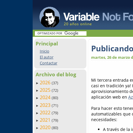
20 años online
Principal
Publicando
Inicio
El autor
martes, 26 de marzo d
Contactar
Archivo del blog
Mi tercera entrada en
2026
(37)
►
casi en tradición ya
2025
(72)
aprovisionamiento d
►
aplicación web en
Az
2024
(80)
►
2023
(71)
►
Para hacer esto tene
2022
(79)
automatizables que o
►
necesidades:
2021
(79)
►
2020
(80)
►
A través de la 