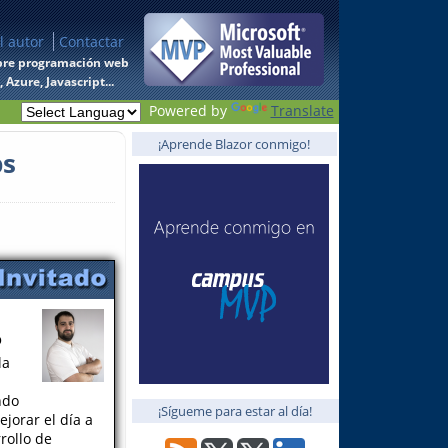
l autor
Contactar
 sobre programación web
Azure, Javascript...
Powered by
Translate
¡Aprende Blazor conmigo!
ps
o
la
ndo
¡Sígueme para estar al día!
jorar el día a
rollo de