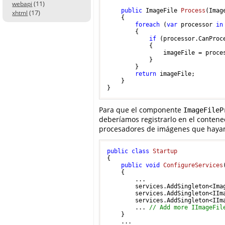
(11)
webapi
public
 ImageFile 
Process
(
Imag
(17)
xhtml
    {

foreach
 (
var
 processor 
in
        {

if
 (processor.CanProce
            {

                imageFile = proces
            }

        }

return
 imageFile;

    }

}
Para que el componente
ImageFileP
deberíamos registrarlo en el contene
procesadores de imágenes que hay
public
class
Startup
{

public
void
ConfigureServices
    {

        ...

        services.AddSingleton<Imag
        services.AddSingleton<IIma
        services.AddSingleton<IIma
        ... 
// Add more IImageFil
    }

    ...
