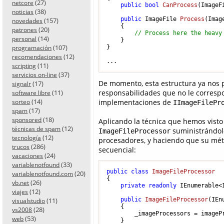
(27)
netcore
public
bool
CanProcess
(
ImageF
(38)
noticias
public
 ImageFile 
Process
(
Imag
(157)
novedades
    {

(20)
patrones
// Process here the heavy
(14)
personal
    }

(107)
}

programación
(12)
recomendaciones
...
(11)
scripting
(37)
servicios on-line
De momento, esta estructura ya nos per
(17)
signalr
responsabilidades que no le corresp
(11)
software libre
(14)
implementaciones de
sorteo
IImageFilePr
(17)
spam
(18)
sponsored
Aplicando la técnica que hemos visto 
(12)
técnicas de spam
suministrándol
ImageFileProcessor
(12)
tecnología
procesadores, y haciendo que su mé
(286)
trucos
secuencial:
(24)
vacaciones
(33)
variablenotfound
public
class
ImageFileProcessor
(20)
variablenotfound.com
{

(26)
vb.net
private
readonly
 IEnumerable<
(12)
viajes
(11)
public
ImageFileProcessor
(
IEn
visualstudio
    {

(28)
vs2008
        _imageProcessors = imagePr
(53)
web
    }
