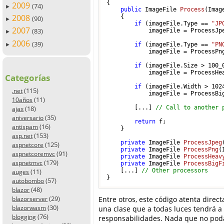
{

2009
(74)
►
public
 ImageFile 
Process
(
Imag
2008
    {

(90)
►
if
 (imageFile.Type == 
"JP
2007
(83)
            imageFile = ProcessJpe
►
2006
(39)
if
 (imageFile.Type == 
"PN
►
            imageFile = ProcessPng
if
 (imageFile.Size > 
100
_
            imageFile = ProcessHea
Categorías
if
 (imageFile.Width > 
102
(115)
.net
            imageFile = ProcessBig
(11)
10años
        [...] 
// Call to another 
(18)
ajax
(35)
aniversario
return
 f;

(16)
antispam
    }

(153)
asp.net
private
 ImageFile 
ProcessJpeg
(125)
aspnetcore
private
 ImageFile 
ProcessPng
(
(91)
aspnetcoremvc
private
 ImageFile 
ProcessHeav
(179)
aspnetmvc
private
 ImageFile 
ProcessBigF
    [...] 
// Other processors
(11)
auges
}
(57)
autobombo
(48)
blazor
(29)
Entre otros, este código atenta dire
blazorserver
(30)
blazorwasm
una clase que a todas luces tendrá a
(76)
blogging
responsabilidades. Nada que no p