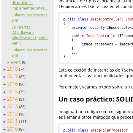
instancias de tipos asociados a la int
de múltiples
en el constr
IEnumerable<TService>
implementaciones...
Enlaces interesantes
public
class
ImageController
: 
Con
349
{

La interfaz
private
readonly
 IEnumerable<
IMiddleware:
public
ImageController
(
IEnume
Middlewares tipados
    {

per r...
        _imageProcessors = imagePr
    }

Enlaces interesantes
    ...

348
}
enero
(8)
►
2018
(74)
Esta colección de instancias de
TSer
►
implementar las funcionalidades que
2017
(83)
►
2016
(86)
►
Pero mejor, veámoslo todo sobre un 
2015
(79)
►
Un caso práctico: SOLI
2014
(81)
►
2013
(88)
►
Imaginad un código como el siguien
2012
(90)
►
es llamar a otros métodos que proce
2011
(111)
►
2010
(87)
►
public
class
ImageFileProcessor