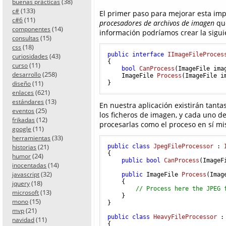
(38)
buenas prácticas
(133)
c#
El primer paso para mejorar esta imp
(11)
c#6
procesadores de archivos de imagen
que
(14)
componentes
información podríamos crear la sigui
(15)
consultas
(18)
css
public
interface
IImageFileProces
(43)
curiosidades
{

(11)
curso
bool
CanProcess
(
ImageFile ima
(258)
desarrollo
ImageFile 
Process
(
ImageFile i
(11)
}
diseño
(621)
enlaces
(13)
estándares
En nuestra aplicación existirán tan
(25)
eventos
los ficheros de imagen, y cada uno de
(12)
frikadas
procesarlas como el proceso en sí m
(11)
google
(33)
herramientas
(21)
public
class
JpegFileProcessor
 : 
historias
{

(24)
humor
public
bool
CanProcess
(
ImageF
(14)
inocentadas
(32)
javascript
public
 ImageFile 
Process
(
Imag
    {

(18)
jquery
// Process here the JPEG 
(13)
microsoft
    }

(15)
mono
}

(21)
mvp
public
class
HeavyFileProcessor
 :
(11)
navidad
{
