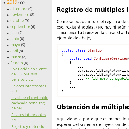
2019
(88)
▼
Registro de múltiples
diciembre
(9)
►
noviembre
(8)
►
octubre
(9)
Como se puede intuir, el registro de
►
septiembre
eso, registrándolas ;) No hay ningún
(6)
►
en la clase
julio
TImplementation>
Start
(7)
►
ejemplo de abajo):
junio
(8)
►
mayo
(9)
►
abril
public
class
Startup
(8)
►
{

marzo
(8)
►
public
void
ConfigureServices
febrero
    {

(8)
▼
        ...

Evaluación en cliente
        services.AddSingleton<IIma
de EF Core: sus
        services.AddSingleton<IIma
peligros y c...
        ... 
// Add more IImageFil
    }

Enlaces interesantes
    ...

351
}
Invalidar el contenido
cacheado por el tag
Obtención de múltiple
helper ...
Enlaces interesantes
Aquí viene la parte que es menos in
350
esperar del sistema de inyección de
Registro y obtención