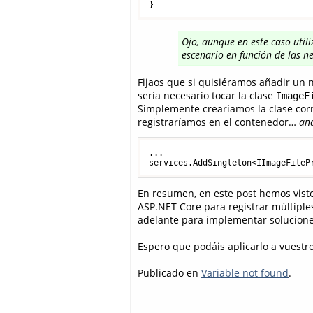
}
Ojo, aunque en este caso util
escenario en función de las n
Fijaos que si quisiéramos añadir un
sería necesario tocar la clase
ImageF
Simplemente crearíamos la clase c
registraríamos en el contenedor…
and
...

services.AddSingleton<IImageFileP
En resumen, en este post hemos visto
ASP.NET Core para registrar múltipl
adelante para implementar solucione
Espero que podáis aplicarlo a vuestro
Publicado en
Variable not found
.