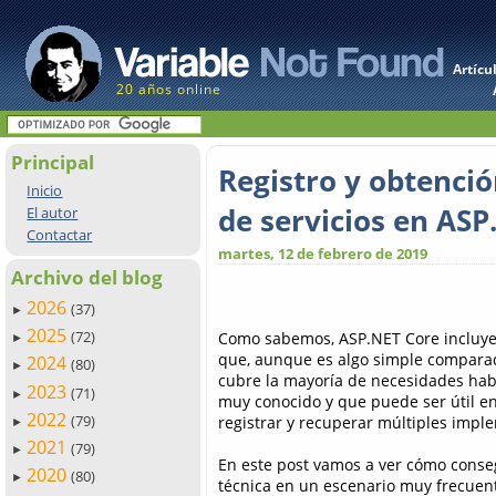
Artícu
20 años online
Principal
Registro y obtenci
Inicio
de servicios en ASP
El autor
Contactar
martes, 12 de febrero de 2019
Archivo del blog
2026
(37)
►
2025
(72)
Como sabemos, ASP.NET Core incluye
►
que, aunque es algo simple comparad
2024
(80)
►
cubre la mayoría de necesidades habi
2023
(71)
►
muy conocido y que puede ser útil e
2022
(79)
registrar y recuperar múltiples impl
►
2021
(79)
►
En este post vamos a ver cómo conseg
2020
(80)
►
técnica en un escenario muy frecuen