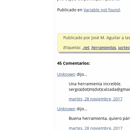
Publicado en
Variable not found
.
Publicado por
José M. Aguilar
a la
Etiquetas:
.net
,
herramientas
,
sorteo
45 Comentarios:
Unknown
dijo...
Una herramienta increible.
sergio(dot)m(dot)calzada@gmai
martes, 28 noviembre, 2017
Unknown
dijo...
Buena herramienta, quiero pàrt
martes, 28 noviembre, 2017