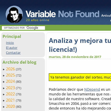
Artícu
20 años online
Principal
Analiza y mejora t
Inicio
licencia!)
El autor
Contactar
martes, 28 de noviembre de 2017
Archivo del blog
2026
(37)
►
2025
(72)
►
Ya tenemos ganador del sorteo, muc
2024
(80)
►
2023
(71)
►
Podríamos decir que
NDepend
es un 
2022
mundo de las herramientas que nos 
(79)
►
la calidad de nuestro software. Cread
2021
(79)
►
Smacchia en 2004, pasó a ser comerci
2020
(80)
►
desde entonces ha ido mejorando con