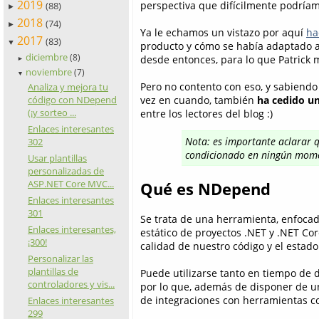
2019
perspectiva que difícilmente podría
(88)
►
2018
(74)
►
Ya le echamos un vistazo por aquí
ha
2017
(83)
▼
producto y cómo se había adaptado a
diciembre
(8)
desde entonces, para lo que Patrick
►
noviembre
(7)
▼
Pero no contento con eso, y sabiendo
Analiza y mejora tu
código con NDepend
vez en cuando, también
ha cedido un
(¡y sorteo ...
entre los lectores del blog :)
Enlaces interesantes
Nota: es importante aclarar qu
302
condicionado en ningún mome
Usar plantillas
personalizadas de
ASP.NET Core MVC...
Qué es NDepend
Enlaces interesantes
301
Se trata de una herramienta, enfocada
Enlaces interesantes,
estático de proyectos .NET y .NET Cor
¡300!
calidad de nuestro código y el estado
Personalizar las
plantillas de
Puede utilizarse tanto en tiempo de
controladores y vis...
por lo que, además de disponer de u
de integraciones con herramientas co
Enlaces interesantes
299