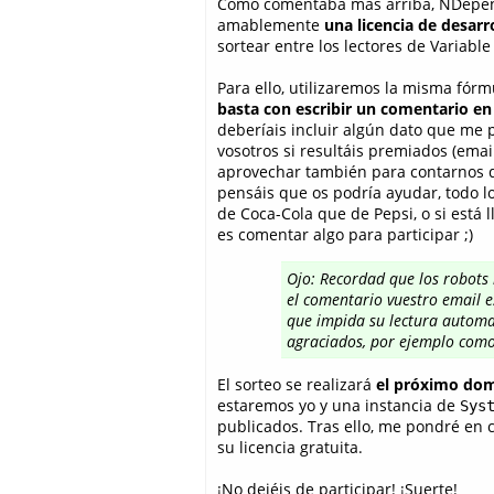
Como comentaba más arriba, NDepe
amablemente
una licencia de desarr
sortear entre los lectores de Variable
Para ello, utilizaremos la misma fórm
basta con escribir un comentario en
deberíais incluir algún dato que me
vosotros si resultáis premiados (email
aprovechar también para contarnos 
pensáis que os podría ayudar, todo lo
de Coca-Cola que de Pepsi, o si está 
es comentar algo para participar ;)
Ojo: Recordad que los
robots
el comentario vuestro email e
que impida su lectura automat
agraciados, por ejemplo como
El sorteo se realizará
el próximo dom
estaremos yo y una instancia de
Sys
publicados. Tras ello, me pondré en c
su licencia gratuita.
¡No dejéis de participar! ¡Suerte!