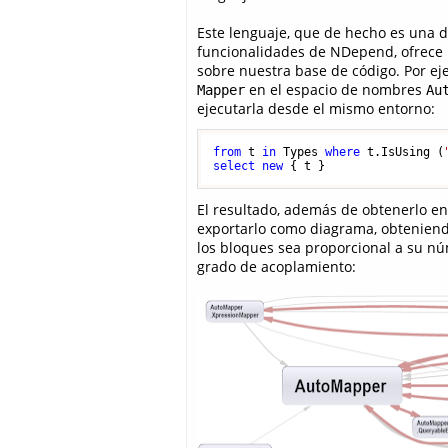
Este lenguaje, que de hecho es una d
funcionalidades de NDepend, ofrece m
sobre nuestra base de código. Por ej
en el espacio de nombres
Mapper
Au
ejecutarla desde el mismo entorno:
from
 t 
in
 Types 
where
 t.IsUsing (
select
new
 { t }
El resultado, además de obtenerlo e
exportarlo como diagrama, obteniend
los bloques sea proporcional a su núm
grado de acoplamiento: