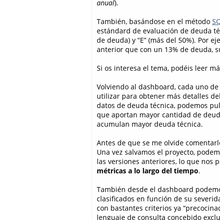
anual
).
También, basándose en el método
SQ
estándard de evaluación de deuda técn
de deuda) y “E” (más del 50%). Por e
anterior que con un 13% de deuda, su
Si os interesa el tema, podéis leer 
Volviendo al dashboard, cada uno d
utilizar para obtener más detalles de
datos de deuda técnica, podemos pulsa
que aportan mayor cantidad de deuda.
acumulan mayor deuda técnica.
Antes de que se me olvide comentarlo
Una vez salvamos el proyecto, podemo
las versiones anteriores, lo que nos
métricas a lo largo del tiempo
.
También desde el dashboard podemos
clasificados en función de su severi
con bastantes criterios ya “precocina
lenguaje de consulta concebido excl