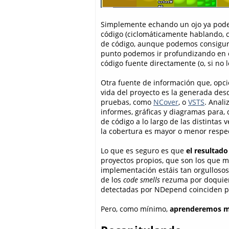
Simplemente echando un ojo ya pod
código (ciclomáticamente hablando, c
de código, aunque podemos consigurar
punto podemos ir profundizando en c
código fuente directamente (o, si no 
Otra fuente de información que, opc
vida del proyecto es la generada desd
pruebas, como
NCover
, o
VSTS
. Anali
informes, gráficas y diagramas para,
de código a lo largo de las distinta
la cobertura es mayor o menor respect
Lo que es seguro es que
el resultado
proyectos propios, que son los que 
implementación estáis tan orgullosos
de los
code smells
rezuma por doquier 
detectadas por NDepend coinciden p
Pero, como mínimo,
aprenderemos m