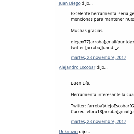
Juan Diego
dijo...
Excelente herramienta, sería ge
mencionas para mantener nues
Muchas gracias,
diegox77[arroba]gmail(punto)
twitter [arroba]Juandf_v
martes, 28 noviembre, 2017
Alejandro Escobar
dijo...
Buen Día.
Herramienta interesante la cua
Twitter: [arroba]AlejoEscobar[
Correo: elbra18[arroba]gmail[
martes, 28 noviembre, 2017
Unknown
dijo...