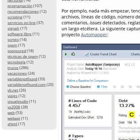
personal
(107)
programación
Por ejemplo, nada más empezar, tendr
(12)
recomendaciones
archivos, líneas de código, número d
(11)
scripting
comentarios,
issues
detectados, regla
(37)
servicios on-line
(17)
un largo etcétera. La siguiente capt
signalr
(11)
proyecto
Automapper
:
software libre
(14)
sorteo
(17)
spam
(18)
sponsored
(12)
técnicas de spam
(12)
tecnología
(286)
trucos
(24)
vacaciones
(33)
variablenotfound
(20)
variablenotfound.com
(26)
vb.net
(12)
viajes
(11)
visualstudio
(28)
vs2008
(53)
web
(11)
webapi
(17)
xhtml