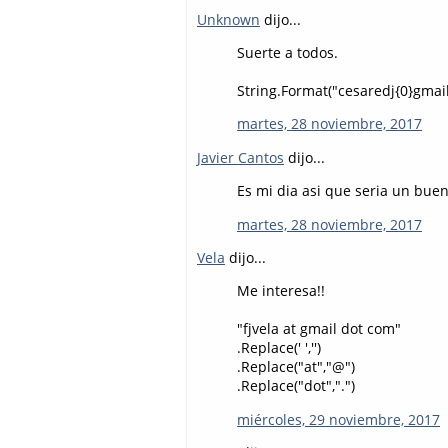
Unknown
dijo...
Suerte a todos.
String.Format("cesaredj{0}gmail{
martes, 28 noviembre, 2017
Javier Cantos
dijo...
Es mi dia asi que seria un buen
martes, 28 noviembre, 2017
Vela
dijo...
Me interesa!!
"fjvela at gmail dot com"
.Replace(' ','')
.Replace("at","@")
.Replace("dot",".")
miércoles, 29 noviembre, 2017