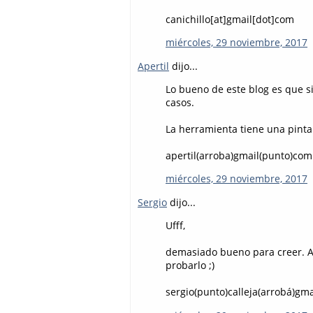
canichillo[at]gmail[dot]com
miércoles, 29 noviembre, 2017
Apertil
dijo...
Lo bueno de este blog es que s
casos.
La herramienta tiene una pinta
apertil(arroba)gmail(punto)com
miércoles, 29 noviembre, 2017
Sergio
dijo...
Ufff,
demasiado bueno para creer. An
probarlo ;)
sergio(punto)calleja(arrobá)gm