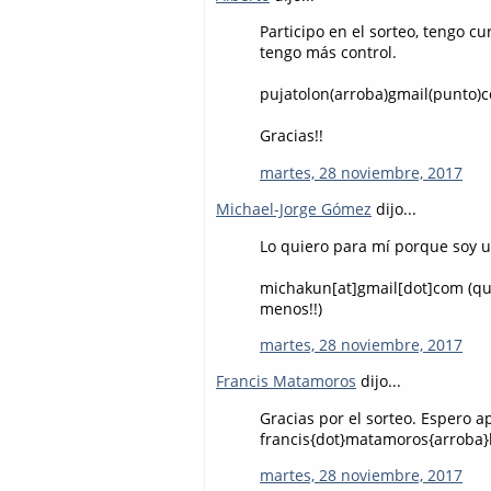
Participo en el sorteo, tengo c
tengo más control.
pujatolon(arroba)gmail(punto)
Gracias!!
martes, 28 noviembre, 2017
Michael-Jorge Gómez
dijo...
Lo quiero para mí porque soy u
michakun[at]gmail[dot]com (que 
menos!!)
martes, 28 noviembre, 2017
Francis Matamoros
dijo...
Gracias por el sorteo. Espero a
francis{dot}matamoros{arroba}
martes, 28 noviembre, 2017