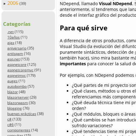
2006
(39)
NDepend, llamado
Visual NDepend
.
►
anteriormente, sí tendremos que lanz
desde el interfaz gráfico del producto
Categorías
Para qué sirve
(115)
.net
(11)
10años
A diferencia de otros productos, como
(18)
ajax
Visual Studio (la evolución del difunt
(35)
aniversario
puramente sintácticos, detección de
(16)
antispam
también hace), sino mira bastante má
(153)
asp.net
importantes
para conocer la salud de
(125)
aspnetcore
(91)
aspnetcoremvc
Por ejemplo, con NDepend podemos re
(179)
aspnetmvc
(11)
auges
¿Qué partes de mi proyecto so
(57)
autobombo
¿Qué clases, métodos u otros 
(48)
blazor
referenciamos más componente
(29)
blazorserver
¿Qué deuda técnica tiene mi pr
(30)
blazorwasm
(76)
orden?
blogging
(38)
¿Qué módulos, bloques o áreas 
buenas prácticas
(133)
c#
¿Qué cambios se han introduci
(11)
c#6
sufrido variaciones?
(14)
componentes
¿Qué tendencias tiene mi proye
(15)
consultas