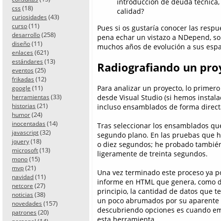
introducción de deuda técnica,
(18)
css
calidad?
(43)
curiosidades
(11)
curso
Pues si os gustaría conocer las respu
(258)
desarrollo
pena echar un vistazo a NDepend, sob
(11)
diseño
muchos años de evolución a sus espal
(621)
enlaces
(13)
estándares
Radiografiando un pro
(25)
eventos
(12)
frikadas
Para analizar un proyecto, lo primero
(11)
google
(33)
desde Visual Studio (si hemos instala
herramientas
(21)
incluso ensamblados de forma direct
historias
(24)
humor
(14)
inocentadas
Tras seleccionar los ensamblados que
(32)
javascript
segundo plano. En las pruebas que 
(18)
jquery
o diez segundos; he probado también
(13)
microsoft
ligeramente de treinta segundos.
(15)
mono
(21)
mvp
Una vez terminado este proceso ya p
(11)
navidad
informe en HTML que genera, como d
(27)
netcore
principio, la cantidad de datos que 
(38)
noticias
un poco abrumados por su aparente 
(157)
novedades
descubriendo opciones es cuando emp
(20)
patrones
esta herramienta.
(14)