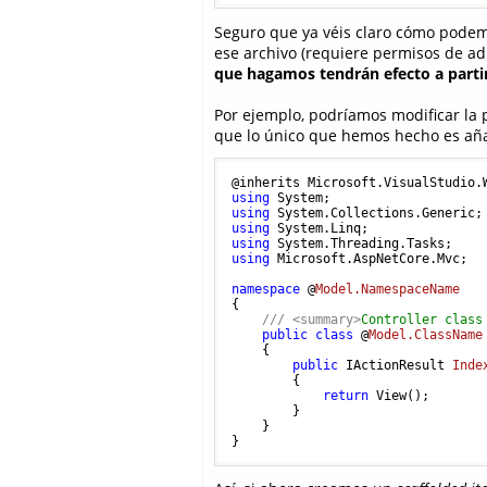
Seguro que ya véis claro cómo podemos
ese archivo (requiere permisos de ad
que hagamos tendrán efecto a part
Por ejemplo, podríamos modificar la p
que lo único que hemos hecho es añ
using
using
using
using
using
 Microsoft.AspNetCore.Mvc;

namespace
 @
Model.NamespaceName
{

///
<summary>
Controller class
public
class
 @
Model.ClassName
    {

public
 IActionResult 
Inde
        {

return
 View();

        }

    }

} 