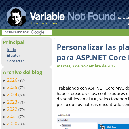
Artícu
20 años online
Principal
Personalizar las pla
Inicio
para ASP.NET Core
El autor
Contactar
martes, 7 de noviembre de 2017
Archivo del blog
2026
(37)
►
2025
(72)
Trabajando con ASP.NET Core MVC des
►
habéis creado vistas, controladores u
2024
(80)
►
disponibles en el IDE, seleccionando
2023
(71)
►
por lo que os habréis encontrado con
2022
(79)
►
2021
(79)
►
2020
(80)
►