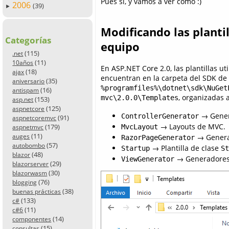
Pues sí, y vamos a ver cómo :)
2006
(39)
►
Modificando las planti
Categorías
equipo
(115)
.net
(11)
10años
En ASP.NET Core 2.0, las plantillas u
(18)
ajax
encuentran en la carpeta del SDK de
(35)
aniversario
%programfiles%\dotnet\sdk\NuGet
(16)
antispam
, organizadas 
mvc\2.0.0\Templates
(153)
asp.net
(125)
aspnetcore
→ Gener
ControllerGenerator
(91)
aspnetcoremvc
→ Layouts de MVC.
(179)
MvcLayout
aspnetmvc
(11)
→ Genera
auges
RazorPageGenerator
(57)
autobombo
→ Plantilla de clase
Startup
St
(48)
blazor
→ Generadores 
ViewGenerator
(29)
blazorserver
(30)
blazorwasm
(76)
blogging
(38)
buenas prácticas
(133)
c#
(11)
c#6
(14)
componentes
(15)
consultas