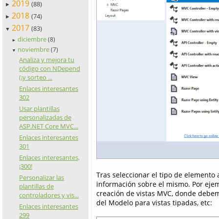
2019
(88)
►
2018
(74)
►
2017
(83)
▼
diciembre
(8)
►
noviembre
(7)
▼
Analiza y mejora tu
código con NDepend
(¡y sorteo ...
Enlaces interesantes
302
Usar plantillas
personalizadas de
ASP.NET Core MVC...
Enlaces interesantes
301
Enlaces interesantes,
¡300!
Tras seleccionar el tipo de elemento
Personalizar las
información sobre el mismo. Por ejem
plantillas de
creación de vistas MVC, donde debemos 
controladores y vis...
del Modelo para vistas tipadas, etc:
Enlaces interesantes
299