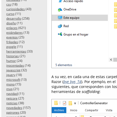
(18)
css
(43)
curiosidades
(11)
curso
(258)
desarrollo
(11)
diseño
(621)
enlaces
(13)
estándares
(25)
eventos
(12)
frikadas
(11)
google
(33)
herramientas
(21)
historias
(24)
humor
(14)
inocentadas
(32)
javascript
(18)
jquery
A su vez, en cada una de estas carpet
(13)
microsoft
Razor (
bye bye, T4
). Por ejemplo, en 
(15)
mono
siguientes, que corresponden con los
(21)
mvp
herramientas de
scaffolding
:
(11)
navidad
(27)
netcore
(38)
noticias
(157)
novedades
(20)
patrones
(14)