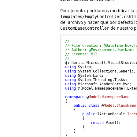
Por ejemplo, podríamos modificar la p
Templates/EmptyController.cshtm
del archivo y hacer que por defecto 
de nuestro p
CustomBaseController
// 
// File Creation: @DateTime.Now.T
// Author: @Environment.UserName 
// License: MIT
// 
using
using
using
using
using
using
 @(Model.NamespaceName).Exten
namespace
 @
Model.NamespaceName
{

public
class
 @
Model.ClassName
    {

public
 IActionResult 
Inde
        {

return
 View();

        }

    }

} 