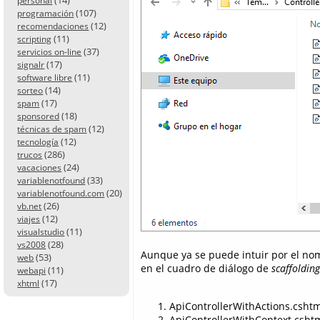
personal
(107)
programación
(12)
recomendaciones
(11)
scripting
(37)
servicios on-line
(17)
signalr
(11)
software libre
(14)
sorteo
(17)
spam
(18)
sponsored
(12)
técnicas de spam
(12)
tecnología
(286)
trucos
(24)
vacaciones
(33)
variablenotfound
(20)
variablenotfound.com
(26)
vb.net
(12)
viajes
(11)
visualstudio
(28)
vs2008
Aunque ya se puede intuir por el nomb
(53)
web
en el cuadro de diálogo de
scaffolding
(11)
webapi
(17)
xhtml
ApiControllerWithActions.cshtm
ApiControllerWithContext.csht