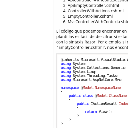
ApiEmptyController.cshtml
ControllerWithActions.cshtml
EmptyController.cshtml
MvcControllerWithContext.csht
El código que podemos encontrar en
plantillas es fácil de descifrar si est
con la sintaxis Razor. Por ejemplo, s
`EmptyController.cshtml”, nos encon
using
using
using
using
using
 Microsoft.AspNetCore.Mvc;

namespace
 @
Model.NamespaceName
{

public
class
 @
Model.ClassName
    {

public
 IActionResult 
Inde
        {

return
 View();

        }

    }

}