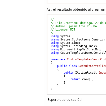
Así, el resultado obtenido al crear un
// 
// File Creation: domingo, 29 de 
// Author: josem from PC-JMA
// License: MIT
// 
using
using
using
using
using
using
 CustomTemplatesDemo.Controll
namespace
CustomTemplatesDemo.Con
{

public
class
DefaultControlle
    {

public
 IActionResult 
Inde
        {

return
 View();

        }

    }

} 
¡Espero que os sea útil!