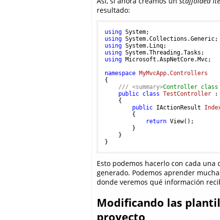
Así, si ahora creamos un
scaffolded i
resultado:
using
using
using
using
using
 Microsoft.AspNetCore.Mvc;

namespace
MyMvcApp.Controllers
{

///
<summary>
Controller class
public
class
TestController
 :
    {

public
 IActionResult 
Inde
        {

return
 View();

        }

    }

} 
Esto podemos hacerlo con cada una de
generado. Podemos aprender muchas 
donde veremos qué información reci
Modificando las planti
proyecto