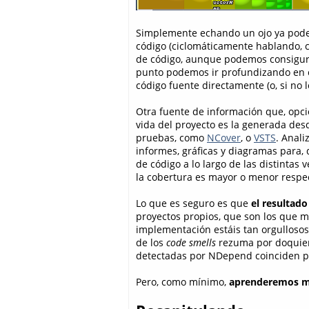
Simplemente echando un ojo ya pod
código (ciclomáticamente hablando, c
de código, aunque podemos consigurar
punto podemos ir profundizando en c
código fuente directamente (o, si no 
Otra fuente de información que, opc
vida del proyecto es la generada desd
pruebas, como
NCover
, o
VSTS
. Anali
informes, gráficas y diagramas para,
de código a lo largo de las distinta
la cobertura es mayor o menor respect
Lo que es seguro es que
el resultado
proyectos propios, que son los que 
implementación estáis tan orgullosos
de los
code smells
rezuma por doquier 
detectadas por NDepend coinciden p
Pero, como mínimo,
aprenderemos m