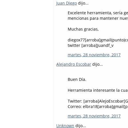
Juan Diego
dijo...
Excelente herramienta, sería ge
mencionas para mantener nues
Muchas gracias,
diegox77[arroba]gmail(punto)
twitter [arroba]Juandf_v
martes, 28 noviembre, 2017
Alejandro Escobar
dijo...
Buen Día.
Herramienta interesante la cua
Twitter: [arroba]AlejoEscobar[
Correo: elbra18[arroba]gmail[
martes, 28 noviembre, 2017
Unknown
dijo...