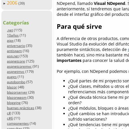
2006
(39)
NDepend, llamado
Visual NDepend
.
►
anteriormente, sí tendremos que lanz
desde el interfaz gráfico del producto
Categorías
Para qué sirve
(115)
.net
(11)
10años
A diferencia de otros productos, como
(18)
ajax
Visual Studio (la evolución del difunt
(35)
aniversario
puramente sintácticos, detección de
(16)
antispam
también hace), sino mira bastante má
(153)
asp.net
importantes
para conocer la salud de
(125)
aspnetcore
(91)
aspnetcoremvc
Por ejemplo, con NDepend podemos re
(179)
aspnetmvc
(11)
auges
¿Qué partes de mi proyecto so
(57)
autobombo
¿Qué clases, métodos u otros 
(48)
blazor
referenciamos más componente
(29)
blazorserver
¿Qué deuda técnica tiene mi pr
(30)
blazorwasm
(76)
orden?
blogging
(38)
¿Qué módulos, bloques o áreas 
buenas prácticas
(133)
c#
¿Qué cambios se han introduci
(11)
c#6
sufrido variaciones?
(14)
componentes
¿Qué tendencias tiene mi proye
(15)
consultas