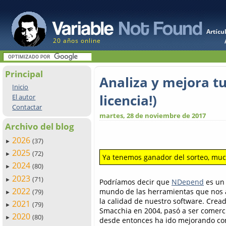
Artícu
20 años online
Principal
Analiza y mejora t
Inicio
licencia!)
El autor
Contactar
martes, 28 de noviembre de 2017
Archivo del blog
2026
(37)
►
2025
(72)
►
Ya tenemos ganador del sorteo, muc
2024
(80)
►
2023
(71)
►
Podríamos decir que
NDepend
es un 
2022
mundo de las herramientas que nos 
(79)
►
la calidad de nuestro software. Cread
2021
(79)
►
Smacchia en 2004, pasó a ser comerci
2020
(80)
►
desde entonces ha ido mejorando con