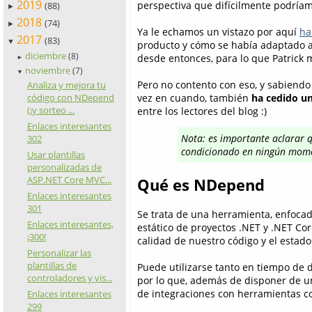
2019
perspectiva que difícilmente podría
(88)
►
2018
(74)
►
Ya le echamos un vistazo por aquí
ha
2017
(83)
▼
producto y cómo se había adaptado a
diciembre
(8)
desde entonces, para lo que Patrick
►
noviembre
(7)
▼
Pero no contento con eso, y sabiendo
Analiza y mejora tu
código con NDepend
vez en cuando, también
ha cedido un
(¡y sorteo ...
entre los lectores del blog :)
Enlaces interesantes
Nota: es importante aclarar qu
302
condicionado en ningún mome
Usar plantillas
personalizadas de
ASP.NET Core MVC...
Qué es NDepend
Enlaces interesantes
301
Se trata de una herramienta, enfocada
Enlaces interesantes,
estático de proyectos .NET y .NET Cor
¡300!
calidad de nuestro código y el estado
Personalizar las
plantillas de
Puede utilizarse tanto en tiempo de
controladores y vis...
por lo que, además de disponer de u
de integraciones con herramientas co
Enlaces interesantes
299