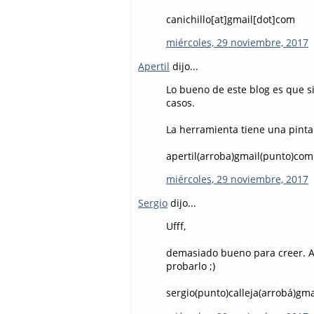
canichillo[at]gmail[dot]com
miércoles, 29 noviembre, 2017
Apertil
dijo...
Lo bueno de este blog es que s
casos.
La herramienta tiene una pinta
apertil(arroba)gmail(punto)com
miércoles, 29 noviembre, 2017
Sergio
dijo...
Ufff,
demasiado bueno para creer. An
probarlo ;)
sergio(punto)calleja(arrobá)gm