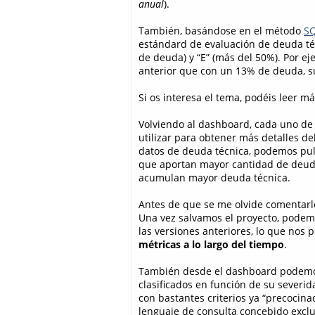
anual
).
También, basándose en el método
SQ
estándard de evaluación de deuda técn
de deuda) y “E” (más del 50%). Por e
anterior que con un 13% de deuda, su
Si os interesa el tema, podéis leer 
Volviendo al dashboard, cada uno d
utilizar para obtener más detalles de
datos de deuda técnica, podemos pulsa
que aportan mayor cantidad de deuda.
acumulan mayor deuda técnica.
Antes de que se me olvide comentarlo
Una vez salvamos el proyecto, podemo
las versiones anteriores, lo que nos
métricas a lo largo del tiempo
.
También desde el dashboard podemos
clasificados en función de su severi
con bastantes criterios ya “precocina
lenguaje de consulta concebido excl