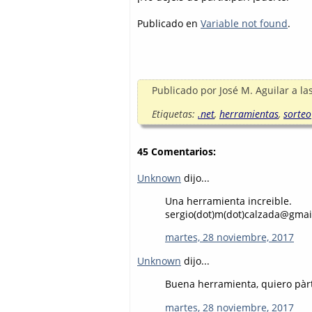
Publicado en
Variable not found
.
Publicado por
José M. Aguilar
a la
Etiquetas:
.net
,
herramientas
,
sorteo
45 Comentarios:
Unknown
dijo...
Una herramienta increible.
sergio(dot)m(dot)calzada@gmai
martes, 28 noviembre, 2017
Unknown
dijo...
Buena herramienta, quiero pàrt
martes, 28 noviembre, 2017