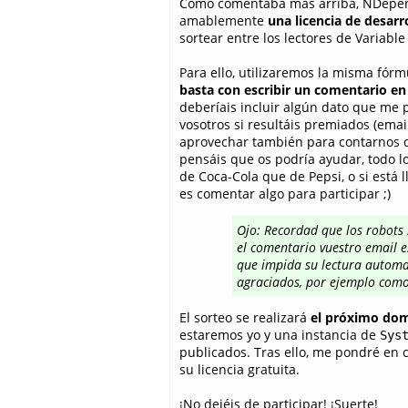
Como comentaba más arriba, NDepe
amablemente
una licencia de desarr
sortear entre los lectores de Variable
Para ello, utilizaremos la misma fórm
basta con escribir un comentario en
deberíais incluir algún dato que me
vosotros si resultáis premiados (email
aprovechar también para contarnos 
pensáis que os podría ayudar, todo lo
de Coca-Cola que de Pepsi, o si está 
es comentar algo para participar ;)
Ojo: Recordad que los
robots
el comentario vuestro email e
que impida su lectura automat
agraciados, por ejemplo como
El sorteo se realizará
el próximo dom
estaremos yo y una instancia de
Sys
publicados. Tras ello, me pondré en c
su licencia gratuita.
¡No dejéis de participar! ¡Suerte!