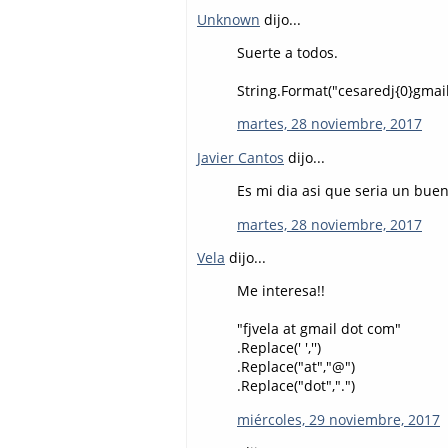
Unknown
dijo...
Suerte a todos.
String.Format("cesaredj{0}gmail{
martes, 28 noviembre, 2017
Javier Cantos
dijo...
Es mi dia asi que seria un buen
martes, 28 noviembre, 2017
Vela
dijo...
Me interesa!!
"fjvela at gmail dot com"
.Replace(' ','')
.Replace("at","@")
.Replace("dot",".")
miércoles, 29 noviembre, 2017