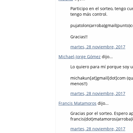
Participo en el sorteo, tengo c
tengo más control.
pujatolon(arroba)gmail(punto)
Gracias!!
martes, 28 noviembre, 2017
Michael-Jorge Gómez
dijo...
Lo quiero para mí porque soy u
michakun[at]gmail[dot]com (que 
menos!!)
martes, 28 noviembre, 2017
Francis Matamoros
dijo...
Gracias por el sorteo. Espero a
francis{dot}matamoros{arroba}
martes, 28 noviembre, 2017