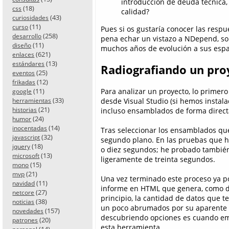
introducción de deuda técnica,
(18)
css
calidad?
(43)
curiosidades
(11)
curso
Pues si os gustaría conocer las respu
(258)
desarrollo
pena echar un vistazo a NDepend, sob
(11)
diseño
muchos años de evolución a sus espal
(621)
enlaces
(13)
estándares
Radiografiando un pro
(25)
eventos
(12)
frikadas
Para analizar un proyecto, lo primero
(11)
google
(33)
desde Visual Studio (si hemos instala
herramientas
(21)
incluso ensamblados de forma direct
historias
(24)
humor
(14)
inocentadas
Tras seleccionar los ensamblados que
(32)
javascript
segundo plano. En las pruebas que 
(18)
jquery
o diez segundos; he probado también
(13)
microsoft
ligeramente de treinta segundos.
(15)
mono
(21)
mvp
Una vez terminado este proceso ya p
(11)
navidad
informe en HTML que genera, como d
(27)
netcore
principio, la cantidad de datos que 
(38)
noticias
un poco abrumados por su aparente 
(157)
novedades
descubriendo opciones es cuando emp
(20)
patrones
esta herramienta.
(14)