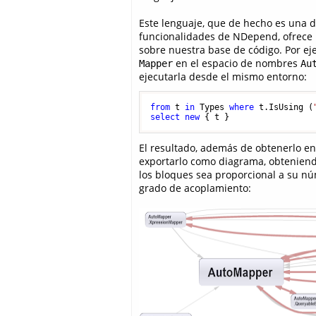
Este lenguaje, que de hecho es una d
funcionalidades de NDepend, ofrece m
sobre nuestra base de código. Por ej
en el espacio de nombres
Mapper
Au
ejecutarla desde el mismo entorno:
from
 t 
in
 Types 
where
 t.IsUsing (
select
new
 { t }
El resultado, además de obtenerlo e
exportarlo como diagrama, obteniend
los bloques sea proporcional a su núm
grado de acoplamiento: