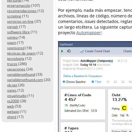
personal
(107)
programación
Por ejemplo, nada más empezar, tendr
(12)
recomendaciones
archivos, líneas de código, número d
(11)
scripting
comentarios,
issues
detectados, regla
(37)
servicios on-line
(17)
un largo etcétera. La siguiente capt
signalr
(11)
proyecto
Automapper
:
software libre
(14)
sorteo
(17)
spam
(18)
sponsored
(12)
técnicas de spam
(12)
tecnología
(286)
trucos
(24)
vacaciones
(33)
variablenotfound
(20)
variablenotfound.com
(26)
vb.net
(12)
viajes
(11)
visualstudio
(28)
vs2008
(53)
web
(11)
webapi
(17)
xhtml