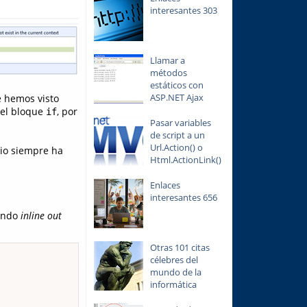
interesantes 303
Llamar a
métodos
estáticos con
ASP.NET Ajax
e hemos visto
del bloque
, por
if
Pasar variables
de script a un
Url.Action() o
io siempre ha
Html.ActionLink()
Enlaces
interesantes 656
sando
inline out
Otras 101 citas
célebres del
mundo de la
informática