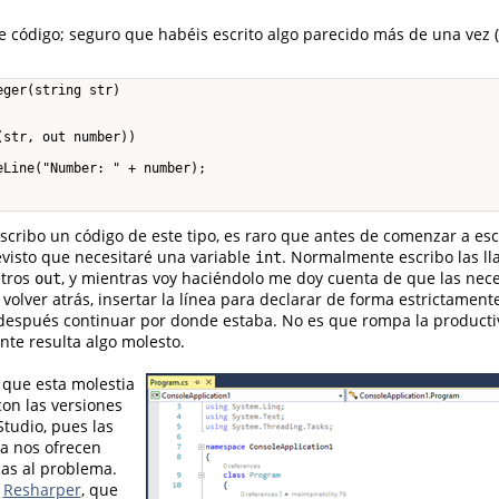
e código; seguro que habéis escrito algo parecido más de una vez (
ger(string str)

str, out number))

Line("Number: " + number);

cribo un código de este tipo, es raro que antes de comenzar a escri
visto que necesitaré una variable
. Normalmente escribo las l
int
tros
, y mientras voy haciéndolo me doy cuenta de que las neces
out
olver atrás, insertar la línea para declarar de forma estrictamente
y después continuar por donde estaba. No es que rompa la producti
nte resulta algo molesto.
 que esta molestia
con las versiones
tudio, pues las
ya nos ofrecen
as al problema.
n
Resharper
, que