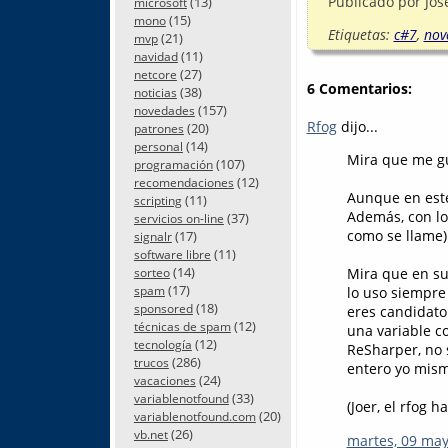
Publicado por
Jos
(13)
microsoft
(15)
mono
Etiquetas:
c#7
,
nov
(21)
mvp
(11)
navidad
(27)
netcore
6 Comentarios:
(38)
noticias
(157)
novedades
Rfog
dijo...
(20)
patrones
(14)
personal
Mira que me gu
(107)
programación
(12)
recomendaciones
Aunque en este
(11)
scripting
Además, con lo
(37)
servicios on-line
como se llame)
(17)
signalr
(11)
software libre
(14)
Mira que en su
sorteo
(17)
spam
lo uso siempre
(18)
sponsored
eres candidato
(12)
técnicas de spam
una variable co
(12)
tecnología
ReSharper, no 
(286)
trucos
entero yo mism
(24)
vacaciones
(33)
variablenotfound
(Joer, el rfog 
(20)
variablenotfound.com
(26)
vb.net
martes, 09 may