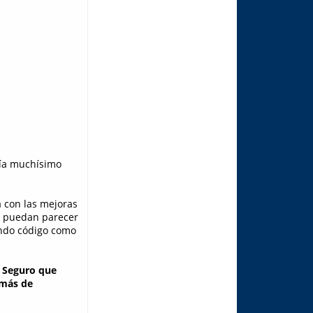
ería muchísimo
a con las mejoras
as puedan parecer
endo código como
. Seguro que
 más de