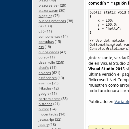
blazor
comodín "_" (guión b
(29)
blazorserver
(30)
blazorwasm
public static void 
(76)
blogging
{

(38)
    x = 100;

buenas prácticas
    y = 100.0;

(133)
c#
    z = "hello";

(11)
c#6
}

(14)
componentes
// Uso del método:

(15)
consultas
GetSomething(out var
(18)
css
Console.WriteLine(x
(43)
curiosidades
(11)
curso
¿Interesante, verda
(258)
desarrollo
de en Visual Studio 
(11)
diseño
Visual Studio 2015
si
(621)
enlaces
última versión el pa
(13)
estándares
"Microsoft.Net.Compi
(25)
eventos
muestren como errore
(12)
frikadas
todo funcionará cor
(11)
google
(33)
herramientas
Publicado en
Variabl
(21)
historias
(24)
humor
(14)
inocentadas
(32)
javascript
(18)
jquery