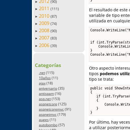
2012
}
(90)
►
2011
(111)
El resultado de este
►
variable de tipo ent
2010
(87)
►
utilizada en cualqui
2009
(74)
►
2008
Console.WriteLine("
(90)
►
                   
2007
(83)
►
if (int.TryParse(str
2006
(39)
►
    Console.WriteLin
}

Console.WriteLine("
                   
Categorías
Otro aspecto interesa
(115)
.net
tipos
podemos utili
(11)
10años
tipo se trata:
(18)
ajax
(35)
aniversario
public void ShowInte
{

(16)
antispam
   if (int.TryParse(
(153)
asp.net
   {

(125)
aspnetcore
       Console.Write
(91)
   }

aspnetcoremvc
}
(179)
aspnetmvc
(11)
auges
Por último, hay vece
(57)
autobombo
a utilizar posteriorm
(48)