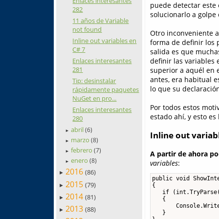
Enlaces interesantes
puede detectar este 
282
solucionarlo a golpe 
11 años de Variable
not found
Otro inconveniente a
Inline out variables en
forma de definir los
C# 7
salida es que mucha
definir las variables
Enlaces interesantes
281
superior a aquél en 
antes, era habitual 
Tip: desinstalar
lo que su declaració
rápidamente paquetes
NuGet en pro...
Por todos estos moti
Enlaces interesantes
estado ahí, y esto es
280
abril
(6)
►
Inline out variab
marzo
(8)
►
febrero
(7)
►
A partir de ahora po
enero
(8)
variables
:
►
2016
(86)
►
public void ShowInte
2015
(79)
{

►
   if (int.TryParse(
2014
(81)
►
   {

       Console.Write
2013
(88)
►
   }
