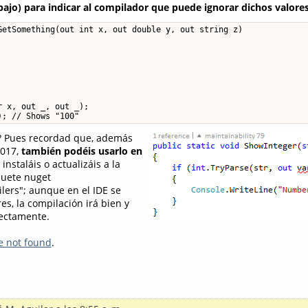
ajo) para indicar al compilador que puede ignorar dichos valore
GetSomething(out int x, out double y, out string z)

 x, out _, out _);

); // Shows "100"
d? Pues recordad que, además
2017,
también podéis usarlo en
 instaláis o actualizáis a la
quete nuget
lers"; aunque en el IDE se
s, la compilación irá bien y
rectamente.
e not found
.