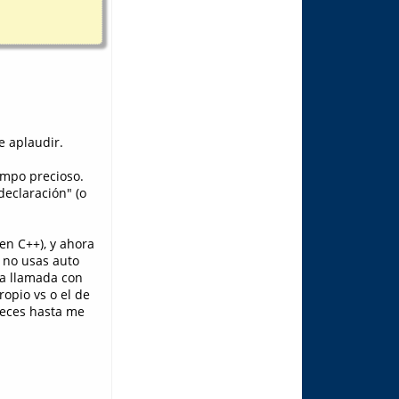
e aplaudir.
empo precioso.
declaración" (o
en C++), y ahora
 no usas auto
na llamada con
ropio vs o el de
veces hasta me