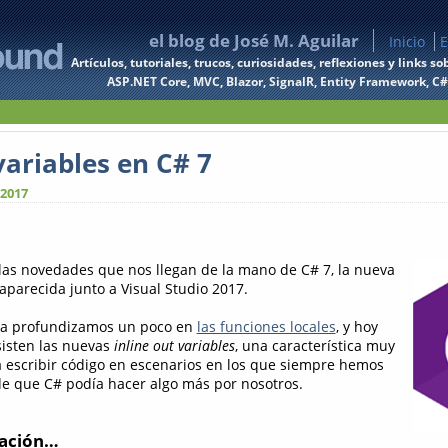
el blog de José M. Aguilar
Inicio
E
Artículos, tutoriales, trucos, curiosidades, reflexiones y links
ASP.NET Core, MVC, Blazor, SignalR, Entity Framework, C#, 
variables en C# 7
 2017
as novedades que nos llegan de la mano de C# 7, la nueva
aparecida junto a Visual Studio 2017.
 ya profundizamos un poco en
las funciones locales
, y hoy
isten las nuevas
inline out variables
, una característica muy
á escribir código en escenarios en los que siempre hemos
de que C# podía hacer algo más por nosotros.
sación…