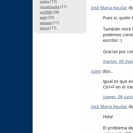
(12)
viajes
(11)
visualstudio
José María Aguilar
dij
(28)
vs2008
(53)
Pues sí, quién 
web
(11)
webapi
(17)
xhtml
También miré lo
podemos conviv
escribir ;)
Gracias por co
martes, 09 may
Julen
dijo...
Igual es que es
Ctrl+F en el na
jueves, 08 juni
José María Aguilar
dij
Hola!
El problema de