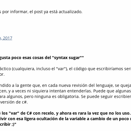
por informar, el post ya está actualizado.
o, 2017
usta poco esas cosas del "syntax sugar""
áctico (cualquiera, incluso el "var"), el código que escribiríamos s
or.
dido a la gente que, en cada nueva revisión del lenguaje, se quej
cen, y a veces ni siquiera intentan entenderlas. Puede que algun
ara algunos, pero ninguna es obligatoria. Se puede seguir escribi
versión de c#.
los "var" de C# con recelo, y ahora es rara la vez que no los uso
ir con esa ligera ocultación de la variable a cambio de un poco
ribir ;)"