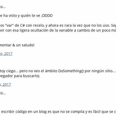
o...
te ha visto y quién te ve ;DDDD
s "var" de C# con recelo, y ahora es rara la vez que no los uso. S
ir con esa ligera ocultación de la variable a cambio de un poco má
mentar & un saludo!
o, 2017
toy ciego... pero no veo el ámbito DoSomething() por ningún sitio... 
vegador para buscarlo).
o, 2017
o...
 escribir código en un blog es que no se compila y es fácil que se