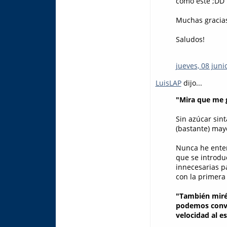
como este ;DD
Muchas gracias 
Saludos!
jueves, 08 juni
LuisLAP
dijo...
"Mira que me g
Sin azúcar sint
(bastante) may
Nunca he enten
que se introdu
innecesarias p
con la primera 
"También miré 
podemos conviv
velocidad al esc