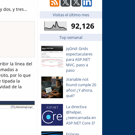
y dos, y tres…
Visitas el último mes
92,126
Top semanal
jqGrid: Grids
espectaculares
para ASP.NET
bir la línea del
MVC, paso a
lamadas a
paso
ito, por lo que
¡Variable not
 tipada la
found cumple 20
vidad de la
años! ¿Y ahora,
qué?
La directiva
@helper,
¿reencarnada en
ASP.NET Core 3?
Enlaces