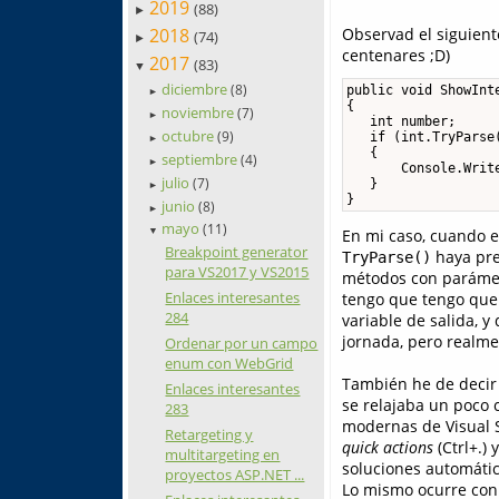
2019
(88)
►
Observad el siguient
2018
(74)
►
centenares ;D)
2017
(83)
▼
diciembre
(8)
public void ShowInte
►
{

noviembre
(7)
►
   int number;

octubre
(9)
   if (int.TryParse(
►
   {

septiembre
(4)
►
       Console.Write
julio
(7)
   }

►
}
junio
(8)
►
mayo
(11)
En mi caso, cuando es
▼
Breakpoint generator
haya pre
TryParse()
para VS2017 y VS2015
métodos con paráme
Enlaces interesantes
tengo que tengo que v
284
variable de salida, 
jornada, pero realme
Ordenar por un campo
enum con WebGrid
También he de decir
Enlaces interesantes
se relajaba un poco 
283
modernas de Visual S
Retargeting y
quick actions
(Ctrl+.) 
multitargeting en
soluciones automátic
proyectos ASP.NET ...
Lo mismo ocurre co