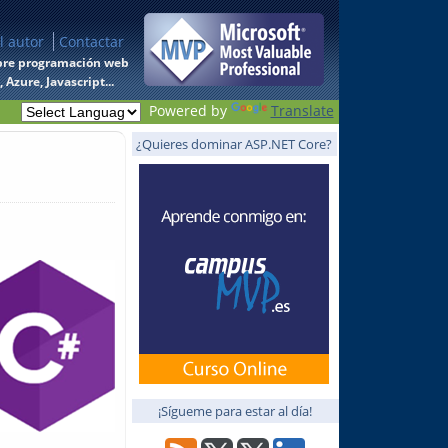
l autor
Contactar
 sobre programación web
Azure, Javascript...
Powered by
Translate
¿Quieres dominar ASP.NET Core?
¡Sígueme para estar al día!