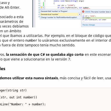
caso y
de Alt-Enter.
sociado a esta
 parámetros de
s veces debíamos
 en un ámbito
el que íbamos a utilizarlas. Por ejemplo, en el bloque de código qu
es que el entero
lo usáramos exclusivamente en el interior 
number
n fuera de éste tampoco tenía mucho sentido.
vos,
la sensación de que C# se quedaba algo corto
en este escenar
 lo que viene a solucionarse en la versión 7.
les
demos utilizar esta nueva sintaxis
, más concisa y fácil de leer, u
ger(string str)

str, out int number))

Line("Number: " + number);
