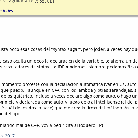
é M. Aguilar
a las
8:55 a. m.
edades
sta poco esas cosas del "syntax sugar", pero joder, a veces hay qu
 caso oculta un poco la declaración de la variable, te ahorra un ti
s resaltadores de sintaxis e IDE modernos, siempre podemos "ir a 
.
 momento protesté con la declaración automática (var en C#, auto 
 que puedo... aunque en C++, con los lambda y otras zarandajas, si
 de psiquiátrico. Incluso a veces declaro algo como auto, o hago u
mpleja y declarada como auto, y luego dejo al intellisense (el del p
sé cuál de los dos lo hace) que me cree la firma del método. Así a 
o del tipo.
hablando mal de C++. Voy a pedir cita al loquero :-P)
o, 2017