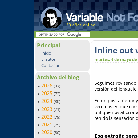
20 años online
Principal
Inline out 
Inicio
El autor
martes, 9 de mayo de
Contactar
Archivo del blog
Seguimos revisando l
2026
(37)
►
versión del lenguaje 
2025
(72)
►
En un post anterior
2024
(80)
►
veremos en qué cons
2023
(71)
►
útil que nos ahorrar
2022
(79)
tenido la sensación 
►
2021
(79)
►
2020
(80)
►
Esa extraña sen