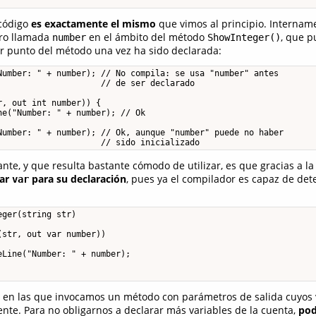
 código
es exactamente el mismo
que vimos al principio. Internam
ero llamada
en el ámbito del método
, que p
number
ShowInteger()
er punto del método una vez ha sido declarada:
Number: " + number); // No compila: se usa "number" antes

                     // de ser declarado

, out int number)) {

e("Number: " + number); // Ok

Number: " + number); // Ok, aunque "number" puede no haber

                     // sido inicializado
nte, y que resulta bastante cómodo de utilizar, es que gracias a la
zar
para su declaración
, pues ya el compilador es capaz de de
var
ger(string str)

str, out var number))

Line("Number: " + number);

s en las que invocamos un método con parámetros de salida cuyos
ente. Para no obligarnos a declarar más variables de la cuenta,
pod