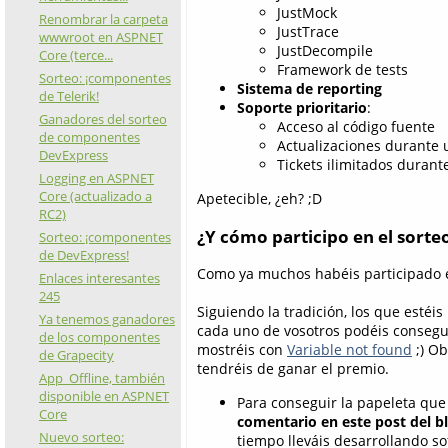
JustMock
Renombrar la carpeta
JustTrace
wwwroot en ASPNET
JustDecompile
Core (terce...
Framework de tests
Sorteo: ¡componentes
Sistema de reporting
de Telerik!
Soporte prioritario
:
Ganadores del sorteo
Acceso al código fuente
de componentes
Actualizaciones durante 
DevExpress
Tickets ilimitados durant
Logging en ASPNET
Core (actualizado a
Apetecible, ¿eh? ;D
RC2)
¿Y cómo participo en el sorte
Sorteo: ¡componentes
de DevExpress!
Como ya muchos habéis participado en 
Enlaces interesantes
245
Siguiendo la tradición, los que estéi
Ya tenemos ganadores
cada uno de vosotros podéis conseg
de los componentes
mostréis con
Variable not found
;) Ob
de Grapecity
tendréis de ganar el premio.
App_Offline, también
disponible en ASPNET
Para conseguir la papeleta que 
Core
comentario en este post del b
Nuevo sorteo:
tiempo lleváis desarrollando s