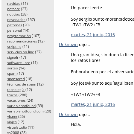
(11)
navidad
Un pacer leerte.
(27)
netcore
(38)
noticias
Soy sergio(punto)moreno(dot)ca
(157)
novedades
+TW1+TW2+FB
(20)
patrones
(14)
personal
martes, 21 junio, 2016
(107)
programación
(12)
recomendaciones
Unknown
dijo...
(11)
scripting
(37)
servicios on-line
Una gran idea, sin duda la lic
(17)
signalr
los ratos libres
(11)
software libre
(14)
sorteo
Enhorabuena por el aniversario
(17)
spam
(18)
sponsored
Soy josevi(punto aquí)agullo(e
(12)
técnicas de spam
(12)
tecnología
+TW1+TW2+FB
(286)
trucos
(24)
vacaciones
martes, 21 junio, 2016
(33)
variablenotfound
(20)
variablenotfound.com
Unknown
dijo...
(26)
vb.net
(12)
viajes
Hola,
(11)
visualstudio
(28)
vs2008