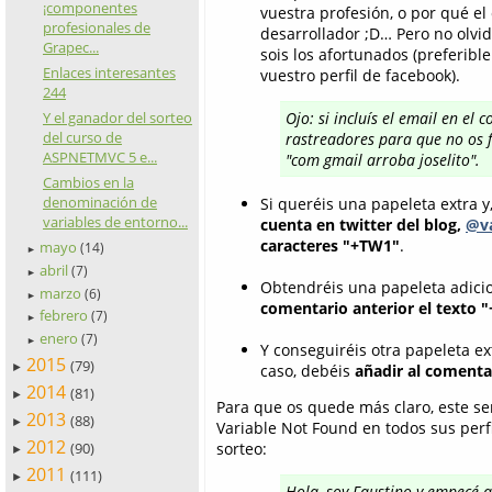
¡componentes
vuestra profesión, o por qué e
profesionales de
desarrollador ;D… Pero no olvi
Grapec...
sois los afortunados (preferibl
Enlaces interesantes
vuestro perfil de facebook).
244
Y el ganador del sorteo
Ojo: si incluís el email en el
del curso de
rastreadores para que no os f
ASPNETMVC 5 e...
"com gmail arroba joselito".
Cambios en la
denominación de
Si queréis una papeleta extra y
variables de entorno...
cuenta en twitter del blog,
@va
caracteres "+TW1"
.
mayo
(14)
►
abril
(7)
►
Obtendréis una papeleta adicio
marzo
(6)
►
comentario anterior el texto 
febrero
(7)
►
enero
(7)
►
Y conseguiréis otra papeleta e
2015
(79)
►
caso, debéis
añadir al comenta
2014
(81)
►
Para que os quede más claro, este se
2013
(88)
►
Variable Not Found en todos sus perfi
2012
sorteo:
(90)
►
2011
(111)
►
Hola, soy Faustino y empecé a