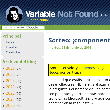
Artícu
20 años online
Principal
Sorteo: ¡componente
Inicio
El autor
martes, 21 de junio de 2016
Contactar
Archivo del blog
Sorteo cerrado, ya
tenemos los gana
2026
(37)
►
todos por participar!
2025
(72)
►
Imaginad que estáis asistiendo a un 
2024
(80)
►
desarrolladores .NET, elegís al azar a
2023
(71)
►
le preguntáis el nombre de una comp
2022
(79)
componentes y herramientas para de
►
tecnologías Microsoft. Seguro que c
2021
(79)
►
aparecer en la respuesta :)
2020
(80)
►