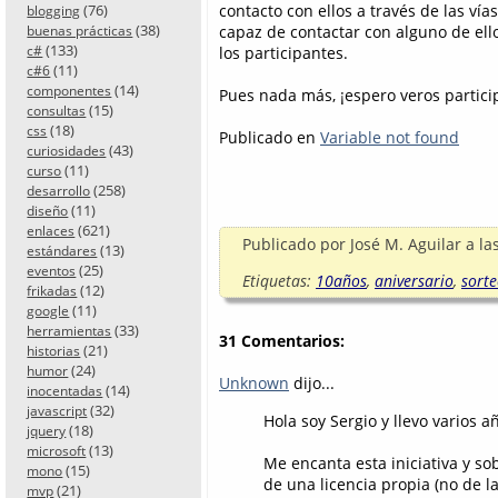
contacto con ellos a través de las vía
(76)
blogging
(38)
capaz de contactar con alguno de ell
buenas prácticas
(133)
los participantes.
c#
(11)
c#6
(14)
componentes
Pues nada más, ¡espero veros partici
(15)
consultas
(18)
css
Publicado en
Variable not found
(43)
curiosidades
(11)
curso
(258)
desarrollo
(11)
diseño
(621)
enlaces
Publicado por
José M. Aguilar
a la
(13)
estándares
(25)
eventos
Etiquetas:
10años
,
aniversario
,
sort
(12)
frikadas
(11)
google
(33)
herramientas
31 Comentarios:
(21)
historias
(24)
humor
Unknown
dijo...
(14)
inocentadas
(32)
javascript
Hola soy Sergio y llevo varios a
(18)
jquery
(13)
microsoft
Me encanta esta iniciativa y so
(15)
mono
de una licencia propia (no de 
(21)
mvp