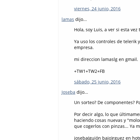
viernes, 24 junio, 2016
lamas
dijo...
Hola, soy Luis, a ver si esta vez
Ya uso los controles de telerik 
empresa.
mi direccion lamaslg en gmail.
+TW1+TW2+FB
sábado, 25 junio, 2016
Joseba
dijo...
Un sorteo? De componentes? Par
Por decir algo, lo que últimame
haciendo cosas nuevas y "molo
que cogerlos con pinzas... Ya m
joseba(guión bajo)rguez en hot