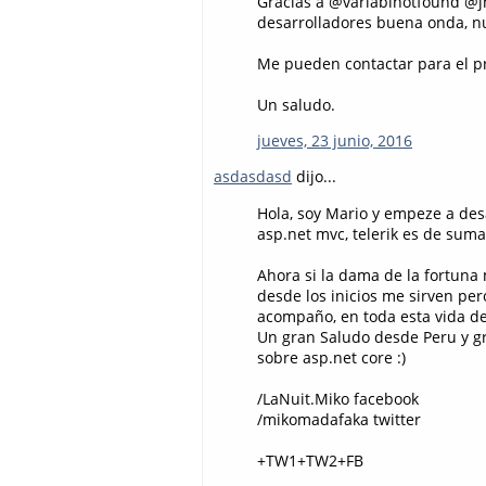
Gracias a @variablnotfound @j
desarrolladores buena onda, n
Me pueden contactar para el 
Un saludo.
jueves, 23 junio, 2016
asdasdasd
dijo...
Hola, soy Mario y empeze a des
asp.net mvc, telerik es de sum
Ahora si la dama de la fortuna 
desde los inicios me sirven pe
acompaño, en toda esta vida de
Un gran Saludo desde Peru y g
sobre asp.net core :)
/LaNuit.Miko facebook
/mikomadafaka twitter
+TW1+TW2+FB