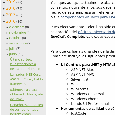
2019
(88)
Y es que, aunque actualmente abarcan
►
conseguida durante años, sus decen
2018
(74)
►
hecho de esta empresa un referente
2017
(83)
►
o sus
componentes visuales para MV
2016
(86)
▼
Pues efectivamente, Telerik ha sido
diciembre
(8)
►
celebración del
décimo aniversario d
noviembre
(4)
►
DevCraft Complete
, valoradas cada 
octubre
(8)
►
septiembre
(2)
►
julio
(7)
►
Para que os hagáis una idea de la di
junio
(16)
▼
Complete incluye los siguientes produ
Último sorteo:
¡subscripciones a
UI Controls para .NET y HTML
Resharper Ultimate!
ASP.NET Ajax
ASP.NET MVC
Lanzados .NET Core,
ASP.NET Core y Entity
Silverlight
framewor...
WPF
WinForms
¡Últimos días para
Windows Universal
obtener tu libro gratis
Windows Phone
de O'Re...
Kendo UI Professional
Ganadores del sorteo
Herramientas de calidad de có
de componentes y
JustCode
herramientas...