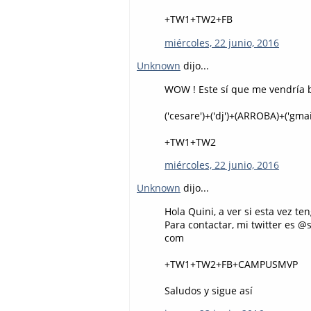
+TW1+TW2+FB
miércoles, 22 junio, 2016
Unknown
dijo...
WOW ! Este sí que me vendría bi
('cesare')+('dj')+(ARROBA)+('gmail'
+TW1+TW2
miércoles, 22 junio, 2016
Unknown
dijo...
Hola Quini, a ver si esta vez te
Para contactar, mi twitter es 
com
+TW1+TW2+FB+CAMPUSMVP
Saludos y sigue así