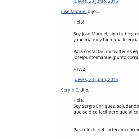
jueves, 23 junio, 2016
José Manuel
dijo...
Hola!
Soy José Manuel, sigo tu blog d
y me iría muy bien una licenci
Para contactar, mi twitter es @
jose(punto)manuel(punto)corra
+TW2
jueves, 23 junio, 2016
Sergio E.
dijo...
Hola,
Soy Sergio Enriquez, saludandot
que se dice facil pero que al c
Para efects del sorteo, mi corr