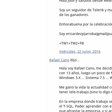
Hola José y Saludos desde Méxi
Soy un seguidor de Telerik y m
de los ganadores.
Enhorabuena por la celebració
Soy ericardezp(arroba)gmail(p
+TW1+TW2+FB
miércoles, 22 junio, 2016
Rafael Cano
dijo...
Hola soy Rafael Cano, me decid
con 13 años, luego un poco de
Windows 3.X ... Sistema 7.5 ...
Me gano la vida la actualidad 
tener tele-trabajo (sino lo digo r
En la empresa donde trabajo s
el T-SQL. Poder aprender con es
que afrontar la empresa, y si a