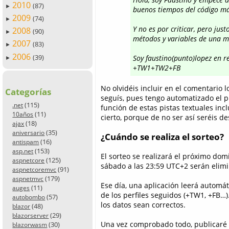
2010
(87)
►
buenos tiempos del código m
2009
(74)
►
Y no es por criticar, pero j
2008
(90)
►
métodos y variables de una ma
2007
(83)
►
2006
(39)
Soy faustino(punto)lopez en r
►
+TW1+TW2+FB
No olvidéis incluir en el comentario l
Categorías
seguís, pues tengo automatizado el p
(115)
.net
función de estas pistas textuales inc
(11)
10años
cierto, porque de no ser así seréis de
(18)
ajax
(35)
aniversario
¿Cuándo se realiza el sorteo?
(16)
antispam
(153)
asp.net
El sorteo se realizará el próximo dom
(125)
aspnetcore
sábado a las 23:59 UTC+2 serán elim
(91)
aspnetcoremvc
(179)
aspnetmvc
Ese día, una aplicación leerá automá
(11)
auges
de los perfiles seguidos (+TW1, +FB…
(57)
autobombo
los datos sean correctos.
(48)
blazor
(29)
blazorserver
Una vez comprobado todo, publicaré
(30)
blazorwasm