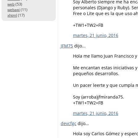
Soy Alberto siempre me ha enca
(53)
web
personales (Django y Ruby). Ser
(11)
webapi
Free o Lite que es la que uso a
(17)
xhtml
+TW1+TW2+FB
martes, 21 junio, 2016
JFM75
dijo...
Hola me llamo Juan Francisco y 
Me encantan estas iniciativas 
pequeños desarrollos.
Un pacer leerte y que cumpla 
Soy (arroba)jfmiranda75.
+TW1+TW2+FB
martes, 21 junio, 2016
devcfgc
dijo...
Hola soy Carlos Gómez y espero