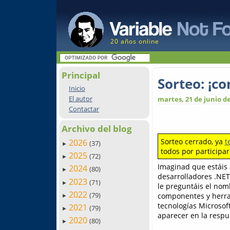
20 años online
Principal
Sorteo: ¡c
Inicio
El autor
martes, 21 de junio d
Contactar
Archivo del blog
Sorteo cerrado, ya
t
2026
(37)
►
todos por participar
2025
(72)
►
Imaginad que estáis 
2024
(80)
►
desarrolladores .NET,
2023
(71)
►
le preguntáis el nom
2022
(79)
componentes y herra
►
tecnologías Microsof
2021
(79)
►
aparecer en la respue
2020
(80)
►