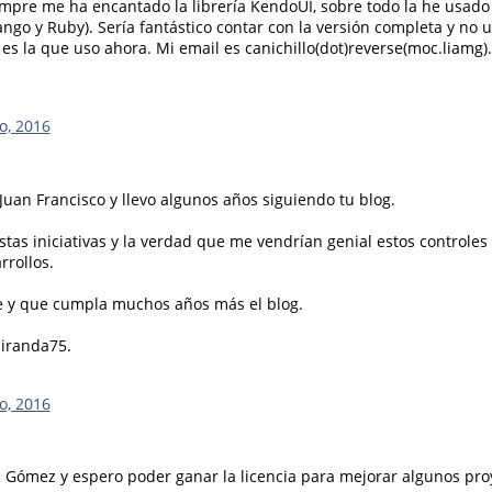
empre me ha encantado la librería KendoUI, sobre todo la he usado
ngo y Ruby). Sería fantástico contar con la versión completa y no u
 es la que uso ahora. Mi email es canichillo(dot)reverse(moc.liamg).
o, 2016
Juan Francisco y llevo algunos años siguiendo tu blog.
tas iniciativas y la verdad que me vendrían genial estos controles
rollos.
e y que cumpla muchos años más el blog.
miranda75.
o, 2016
s Gómez y espero poder ganar la licencia para mejorar algunos proy