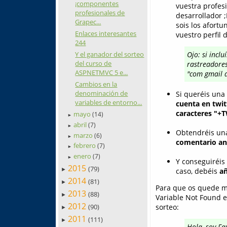
¡componentes
vuestra profes
profesionales de
desarrollador 
Grapec...
sois los afortu
Enlaces interesantes
vuestro perfil 
244
Y el ganador del sorteo
Ojo: si incl
del curso de
rastreadores
ASPNETMVC 5 e...
"com gmail a
Cambios en la
denominación de
Si queréis una 
variables de entorno...
cuenta en twit
caracteres "+
mayo
(14)
►
abril
(7)
►
Obtendréis una
marzo
(6)
►
comentario ant
febrero
(7)
►
enero
(7)
►
Y conseguiréis
2015
(79)
►
caso, debéis
añ
2014
(81)
►
Para que os quede má
2013
(88)
►
Variable Not Found en
2012
sorteo:
(90)
►
2011
(111)
►
Hola, soy Fa