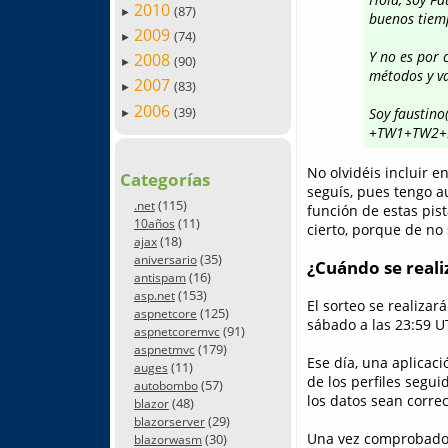
2010
(87)
►
buenos tiem
2009
(74)
►
Y no es por 
2008
(90)
►
métodos y va
2007
(83)
►
2006
(39)
Soy faustino
►
+TW1+TW2+
No olvidéis incluir e
Categorías
seguís, pues tengo a
(115)
.net
función de estas pist
(11)
10años
cierto, porque de no 
(18)
ajax
(35)
aniversario
¿Cuándo se realiz
(16)
antispam
(153)
asp.net
El sorteo se realizar
(125)
aspnetcore
sábado a las 23:59 U
(91)
aspnetcoremvc
(179)
aspnetmvc
Ese día, una aplicac
(11)
auges
de los perfiles segu
(57)
autobombo
los datos sean correc
(48)
blazor
(29)
blazorserver
Una vez comprobado 
(30)
blazorwasm