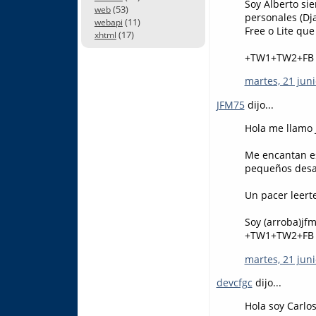
Soy Alberto si
(53)
web
personales (Dja
(11)
webapi
Free o Lite que
(17)
xhtml
+TW1+TW2+FB
martes, 21 juni
JFM75
dijo...
Hola me llamo 
Me encantan es
pequeños desar
Un pacer leert
Soy (arroba)jf
+TW1+TW2+FB
martes, 21 juni
devcfgc
dijo...
Hola soy Carlo