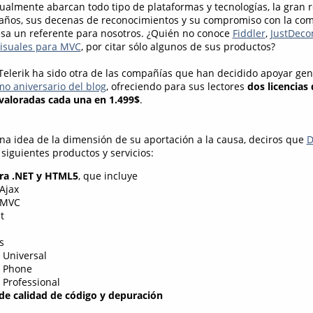
ualmente abarcan todo tipo de plataformas y tecnologías, la gran 
años, sus decenas de reconocimientos y su compromiso con la co
sa un referente para nosotros. ¿Quién no conoce
Fiddler
,
JustDeco
isuales para MVC
, por citar sólo algunos de sus productos?
Telerik ha sido otra de las compañías que han decidido apoyar ge
o aniversario del blog
, ofreciendo para sus lectores
dos licencias 
 valoradas cada una en 1.499$
.
na idea de la dimensión de su aportación a la causa, deciros que
D
siguientes productos y servicios:
ara .NET y HTML5
, que incluye
Ajax
 MVC
t
s
Universal
 Phone
 Professional
de calidad de código y depuración