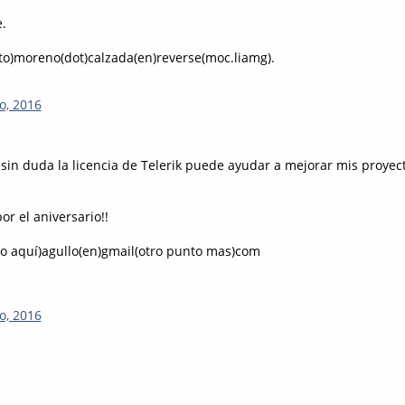
.
to)moreno(dot)calzada(en)reverse(moc.liamg).
o, 2016
 sin duda la licencia de Telerik puede ayudar a mejorar mis proyec
r el aniversario!!
to aquí)agullo(en)gmail(otro punto mas)com
o, 2016