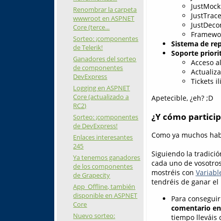
JustMock
Renombrar la carpeta
JustTrac
wwwroot en ASPNET
JustDeco
Core (terce...
Framewor
Sorteo: ¡componentes
Sistema de rep
de Telerik!
Soporte priori
Ganadores del sorteo
Acceso a
de componentes
Actualiz
DevExpress
Tickets i
Logging en ASPNET
Core (actualizado a
Apetecible, ¿eh? ;D
RC2)
¿Y cómo particip
Sorteo: ¡componentes
de DevExpress!
Como ya muchos habéis
Enlaces interesantes
245
Siguiendo la tradició
Ya tenemos ganadores
cada uno de vosotro
de los componentes
mostréis con
Variabl
de Grapecity
tendréis de ganar el
App_Offline, también
disponible en ASPNET
Para conseguir
Core
comentario en 
Nuevo sorteo:
tiempo lleváis