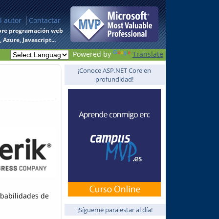
l autor
Contactar
 sobre programación web
Azure, Javascript...
Powered by
Translate
¡Conoce ASP.NET Core en
profundidad!
babilidades de
¡Sígueme para estar al día!