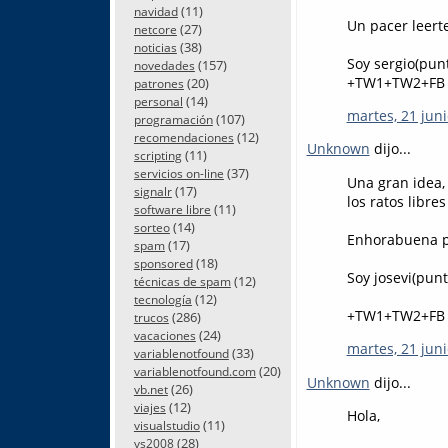
(11)
navidad
Un pacer leerte
(27)
netcore
(38)
noticias
Soy sergio(pun
(157)
novedades
+TW1+TW2+FB
(20)
patrones
(14)
personal
martes, 21 juni
(107)
programación
(12)
recomendaciones
Unknown
dijo...
(11)
scripting
(37)
servicios on-line
Una gran idea,
(17)
signalr
los ratos libres
(11)
software libre
(14)
sorteo
Enhorabuena po
(17)
spam
(18)
sponsored
Soy josevi(pun
(12)
técnicas de spam
(12)
tecnología
+TW1+TW2+FB
(286)
trucos
(24)
vacaciones
martes, 21 juni
(33)
variablenotfound
(20)
variablenotfound.com
Unknown
dijo...
(26)
vb.net
(12)
viajes
Hola,
(11)
visualstudio
(28)
vs2008