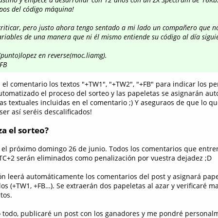
pos del código máquina!
criticar, pero justo ahora tengo sentado a mi lado un compañero que 
riables de una manera que ni él mismo entiende su código al día siguie
(punto)lopez en reverse(moc.liamg).
FB
n el comentario los textos "+TW1", "+TW2", "+FB" para indicar los per
utomatizado el proceso del sorteo y las papeletas se asignarán a
as textuales incluidas en el comentario ;) Y aseguraos de que lo qu
ser así seréis descalificados!
a el sorteo?
á el próximo domingo 26 de junio. Todos los comentarios que entren
TC+2 serán eliminados como penalización por vuestra dejadez ;D
ión leerá automáticamente los comentarios del post y asignará pap
idos (+TW1, +FB…). Se extraerán dos papeletas al azar y verificaré
tos.
todo, publicaré un post con los ganadores y me pondré personal