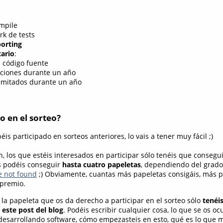
e
mpile
k de tests
orting
tario
:
l código fuente
aciones durante un año
limitados durante un año
o en el sorteo?
 participado en sorteos anteriores, lo vais a tener muy fácil ;)
n, los que estéis interesados en participar sólo tenéis que consegui
s podéis conseguir
hasta cuatro papeletas
, dependiendo del grado
e not found
;) Obviamente, cuantas más papeletas consigáis, más 
 premio.
 la papeleta que os da derecho a participar en el sorteo sólo
tenéi
este post del blog
. Podéis escribir cualquier cosa, lo que se os oc
 desarrollando software, cómo empezasteis en esto, qué es lo que 