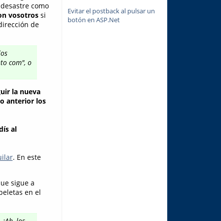
n desastre como
Evitar el postback al pulsar un
con vosotros
si
botón en ASP.Net
dirección de
los
to com", o
uir la nueva
o anterior los
ís al
ilar
. En este
que sigue a
peletas en el
¡Ah, los