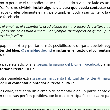
ión, o por qué el compañero que está sentado a vuestro lado es u
;D… Pero no olvidéis
incluir alguna vía para que pueda contactar 
nados (preferiblemente email, pero también podría ser twitter o la 
de facebook).
uís el email en el comentario, usad alguna forma creativa de ocultarlo a 
 para que no os frían a spam. Por ejemplo, "pedroperez en ge mail pun
rroba joselito".
papeleta extra y, por tanto, más posibilidades de ganar, podéis
seg
ter del blog,
@variablnotfound
e
incluir en el texto del comentari
TW1"
.
 papeleta adicional si
seguís la página del blog en Facebook
y
añad
erior el texto "+FB"
.
 otra papeleta extra
si seguís mi cuenta habitual de Twitter @jmagu
adir al comentario anterior el texto "+TW2"
.
s claro, este sería un ejemplo de comentario de un participante 
 todos sus perfiles posibles, por lo que participaría con cuatro pa
ustino y empecé a desarrollar con 12 años con un ZX Spectrum de 16Kb. 