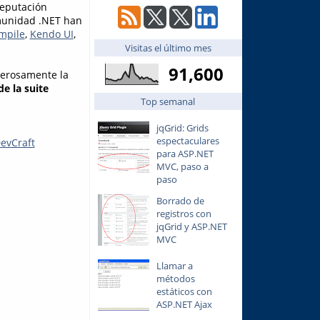
reputación
munidad .NET han
mpile
,
Kendo UI
,
Visitas el último mes
91,600
nerosamente la
de la suite
Top semanal
jqGrid: Grids
espectaculares
evCraft
para ASP.NET
MVC, paso a
paso
Borrado de
registros con
jqGrid y ASP.NET
MVC
Llamar a
métodos
estáticos con
ASP.NET Ajax