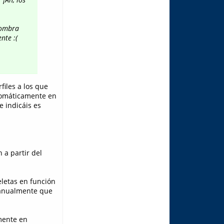
nombra
nte :(
files a los que
utomáticamente en
e indicáis es
 a partir del
eletas en función
 manualmente que
mente en