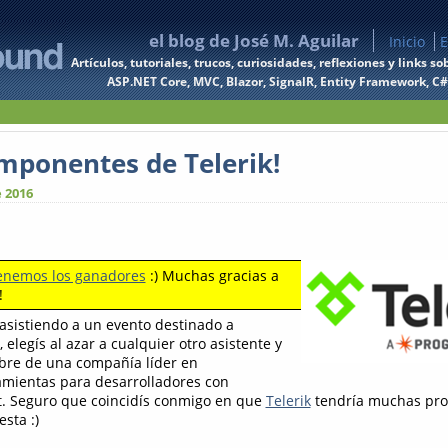
el blog de José M. Aguilar
Inicio
E
Artículos, tutoriales, trucos, curiosidades, reflexiones y links
ASP.NET Core, MVC, Blazor, SignalR, Entity Framework, C#, 
omponentes de Telerik!
e 2016
enemos los ganadores
:) Muchas gracias a
!
asistiendo a un evento destinado a
 elegís al azar a cualquier otro asistente y
bre de una compañía líder en
mientas para desarrolladores con
t. Seguro que coincidís conmigo en que
Telerik
tendría muchas pro
sta :)