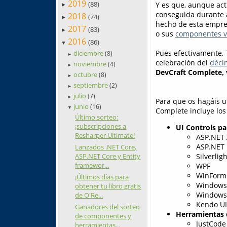
2019
(88)
Y es que, aunque act
►
conseguida durante 
2018
(74)
►
hecho de esta empre
2017
(83)
►
o sus
componentes v
2016
(86)
▼
Pues efectivamente, 
diciembre
(8)
►
celebración del
décim
noviembre
(4)
►
DevCraft Complete
,
octubre
(8)
►
septiembre
(2)
►
julio
(7)
►
Para que os hagáis u
junio
(16)
▼
Complete incluye los 
Último sorteo:
¡subscripciones a
UI Controls p
Resharper Ultimate!
ASP.NET 
ASP.NET
Lanzados .NET Core,
ASP.NET Core y Entity
Silverligh
framewor...
WPF
WinForm
¡Últimos días para
Windows 
obtener tu libro gratis
Windows
de O'Re...
Kendo UI
Ganadores del sorteo
Herramientas 
de componentes y
JustCode
herramientas...