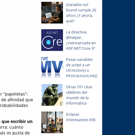
¡Variable not
found cumple 20
años! ¿Y ahora,
qué?
La directiva
@helper,
¿reencarnada en
ASP.NET Core 3?
Pasar variables
de script a un
Url.Action() o
Html.ActionLink()
Otras 101 citas
célebres del
r "papeletas";
mundo de la
 de afinidad que
informática
probabilidades
Enlaces
interesantes 656
s que
escribir un
urra: cuánto
más os gusta de