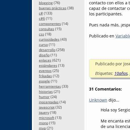
contacto con ellos a 
(76)
blogging
(38)
capaz de contactar c
buenas prácticas
(133)
los participantes.
c#
(11)
c#6
(14)
componentes
Pues nada más, ¡espe
(15)
consultas
(18)
css
Publicado en
Variabl
(43)
curiosidades
(11)
curso
(258)
desarrollo
(11)
diseño
(621)
enlaces
Publicado por
Jos
(13)
estándares
(25)
eventos
Etiquetas:
10años
,
(12)
frikadas
(11)
google
(33)
herramientas
31 Comentarios:
(21)
historias
(24)
humor
Unknown
dijo...
(14)
inocentadas
(32)
javascript
Hola soy Sergio
(18)
jquery
(13)
microsoft
Me encanta esta
(15)
mono
de una licenci
(21)
mvp