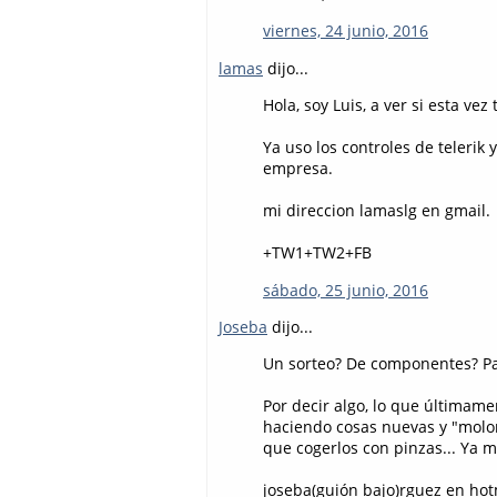
viernes, 24 junio, 2016
lamas
dijo...
Hola, soy Luis, a ver si esta vez
Ya uso los controles de telerik 
empresa.
mi direccion lamaslg en gmail.
+TW1+TW2+FB
sábado, 25 junio, 2016
Joseba
dijo...
Un sorteo? De componentes? Par
Por decir algo, lo que últimame
haciendo cosas nuevas y "molo
que cogerlos con pinzas... Ya m
joseba(guión bajo)rguez en hot