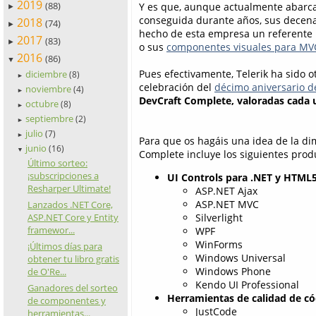
2019
(88)
Y es que, aunque actualmente abarcan
►
conseguida durante años, sus decen
2018
(74)
►
hecho de esta empresa un referente
2017
(83)
►
o sus
componentes visuales para MV
2016
(86)
▼
Pues efectivamente, Telerik ha sido
diciembre
(8)
►
celebración del
décimo aniversario d
noviembre
(4)
►
DevCraft Complete
, valoradas cada 
octubre
(8)
►
septiembre
(2)
►
julio
(7)
►
Para que os hagáis una idea de la di
junio
(16)
▼
Complete incluye los siguientes produ
Último sorteo:
¡subscripciones a
UI Controls para .NET y HTML
Resharper Ultimate!
ASP.NET Ajax
ASP.NET MVC
Lanzados .NET Core,
ASP.NET Core y Entity
Silverlight
framewor...
WPF
WinForms
¡Últimos días para
Windows Universal
obtener tu libro gratis
Windows Phone
de O'Re...
Kendo UI Professional
Ganadores del sorteo
Herramientas de calidad de có
de componentes y
JustCode
herramientas...