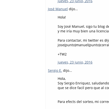
jueves, 23 junio, 2016
José Manuel
dijo...
Hola!
Soy José Manuel, sigo tu blog d
y me iría muy bien una licenci
Para contactar, mi twitter es @
jose(punto)manuel(punto)corra
+TW2
jueves, 23 junio, 2016
Sergio E.
dijo...
Hola,
Soy Sergio Enriquez, saludandot
que se dice facil pero que al c
Para efects del sorteo, mi corr