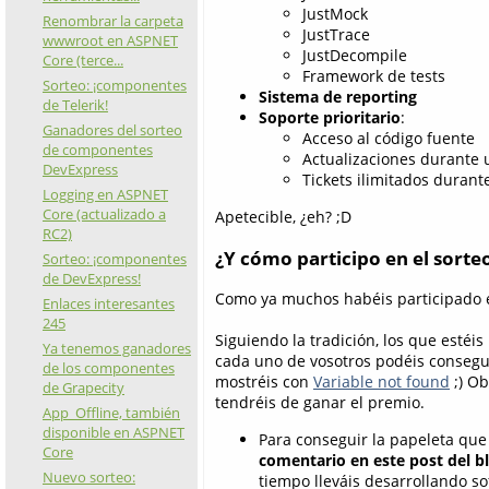
JustMock
Renombrar la carpeta
JustTrace
wwwroot en ASPNET
JustDecompile
Core (terce...
Framework de tests
Sorteo: ¡componentes
Sistema de reporting
de Telerik!
Soporte prioritario
:
Ganadores del sorteo
Acceso al código fuente
de componentes
Actualizaciones durante 
DevExpress
Tickets ilimitados durant
Logging en ASPNET
Core (actualizado a
Apetecible, ¿eh? ;D
RC2)
¿Y cómo participo en el sorte
Sorteo: ¡componentes
de DevExpress!
Como ya muchos habéis participado en 
Enlaces interesantes
245
Siguiendo la tradición, los que estéi
Ya tenemos ganadores
cada uno de vosotros podéis conseg
de los componentes
mostréis con
Variable not found
;) Ob
de Grapecity
tendréis de ganar el premio.
App_Offline, también
disponible en ASPNET
Para conseguir la papeleta que 
Core
comentario en este post del b
Nuevo sorteo:
tiempo lleváis desarrollando s