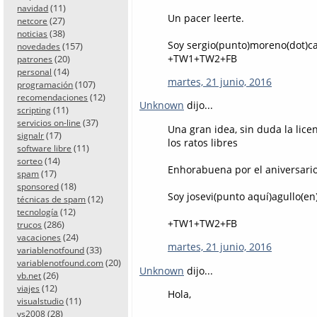
(11)
navidad
Un pacer leerte.
(27)
netcore
(38)
noticias
Soy sergio(punto)moreno(dot)ca
(157)
novedades
+TW1+TW2+FB
(20)
patrones
(14)
personal
martes, 21 junio, 2016
(107)
programación
(12)
recomendaciones
Unknown
dijo...
(11)
scripting
(37)
servicios on-line
Una gran idea, sin duda la lic
(17)
signalr
los ratos libres
(11)
software libre
(14)
sorteo
Enhorabuena por el aniversario
(17)
spam
(18)
sponsored
Soy josevi(punto aquí)agullo(e
(12)
técnicas de spam
(12)
tecnología
+TW1+TW2+FB
(286)
trucos
(24)
vacaciones
martes, 21 junio, 2016
(33)
variablenotfound
(20)
variablenotfound.com
Unknown
dijo...
(26)
vb.net
(12)
viajes
Hola,
(11)
visualstudio
(28)
vs2008