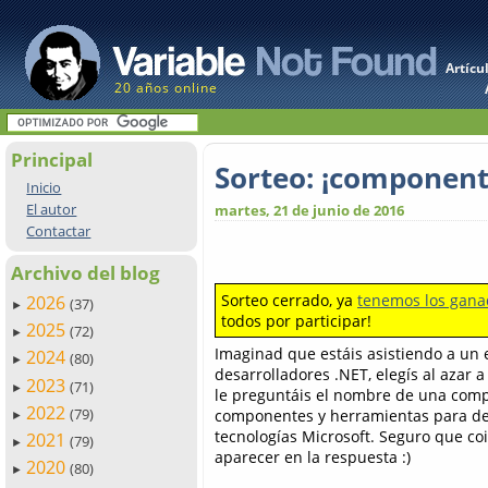
Artícu
20 años online
Principal
Sorteo: ¡componente
Inicio
El autor
martes, 21 de junio de 2016
Contactar
Archivo del blog
Sorteo cerrado, ya
tenemos los gana
2026
(37)
►
todos por participar!
2025
(72)
►
Imaginad que estáis asistiendo a un 
2024
(80)
►
desarrolladores .NET, elegís al azar a
2023
(71)
►
le preguntáis el nombre de una comp
2022
(79)
componentes y herramientas para de
►
tecnologías Microsoft. Seguro que c
2021
(79)
►
aparecer en la respuesta :)
2020
(80)
►