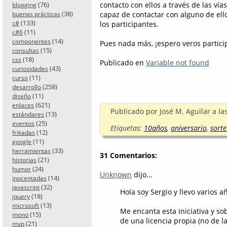
contacto con ellos a través de las vía
(76)
blogging
(38)
capaz de contactar con alguno de ell
buenas prácticas
(133)
los participantes.
c#
(11)
c#6
(14)
componentes
Pues nada más, ¡espero veros partici
(15)
consultas
(18)
css
Publicado en
Variable not found
(43)
curiosidades
(11)
curso
(258)
desarrollo
(11)
diseño
(621)
enlaces
Publicado por
José M. Aguilar
a la
(13)
estándares
(25)
eventos
Etiquetas:
10años
,
aniversario
,
sort
(12)
frikadas
(11)
google
(33)
herramientas
31 Comentarios:
(21)
historias
(24)
humor
Unknown
dijo...
(14)
inocentadas
(32)
javascript
Hola soy Sergio y llevo varios a
(18)
jquery
(13)
microsoft
Me encanta esta iniciativa y so
(15)
mono
de una licencia propia (no de 
(21)
mvp