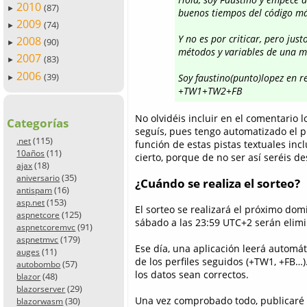
2010
(87)
►
buenos tiempos del código m
2009
(74)
►
Y no es por criticar, pero j
2008
(90)
►
métodos y variables de una ma
2007
(83)
►
2006
(39)
Soy faustino(punto)lopez en r
►
+TW1+TW2+FB
No olvidéis incluir en el comentario l
Categorías
seguís, pues tengo automatizado el p
(115)
.net
función de estas pistas textuales inc
(11)
10años
cierto, porque de no ser así seréis de
(18)
ajax
(35)
aniversario
¿Cuándo se realiza el sorteo?
(16)
antispam
(153)
asp.net
El sorteo se realizará el próximo dom
(125)
aspnetcore
sábado a las 23:59 UTC+2 serán elim
(91)
aspnetcoremvc
(179)
aspnetmvc
Ese día, una aplicación leerá automá
(11)
auges
de los perfiles seguidos (+TW1, +FB…
(57)
autobombo
los datos sean correctos.
(48)
blazor
(29)
blazorserver
Una vez comprobado todo, publicaré
(30)
blazorwasm