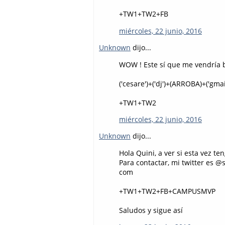
+TW1+TW2+FB
miércoles, 22 junio, 2016
Unknown
dijo...
WOW ! Este sí que me vendría bi
('cesare')+('dj')+(ARROBA)+('gmail'
+TW1+TW2
miércoles, 22 junio, 2016
Unknown
dijo...
Hola Quini, a ver si esta vez te
Para contactar, mi twitter es 
com
+TW1+TW2+FB+CAMPUSMVP
Saludos y sigue así