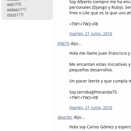
Soy Alberto siempre me ha enca
(53)
web
personales (Django y Ruby). Ser
(11)
webapi
Free o Lite que es la que uso a
(17)
xhtml
+TW1+TW2+FB
martes, 21 junio, 2016
JFM75
dijo...
Hola me llamo Juan Francisco y 
Me encantan estas iniciativas 
pequeños desarrollos.
Un pacer leerte y que cumpla 
Soy (arroba)jfmiranda75.
+TW1+TW2+FB
martes, 21 junio, 2016
devcfgc
dijo...
Hola soy Carlos Gómez y espero