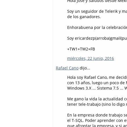
Hola José y Saludos desde Méxi
Soy un seguidor de Telerik y m
de los ganadores.
Enhorabuena por la celebració
Soy ericardezp(arroba)gmail(p
+TW1+TW2+FB
miércoles, 22 junio, 2016
Rafael Cano
dijo...
Hola soy Rafael Cano, me decid
con 13 años, luego un poco de
Windows 3.X ... Sistema 7.5 ...
Me gano la vida la actualidad 
tener tele-trabajo (sino lo digo r
En la empresa donde trabajo s
el T-SQL. Poder aprender con es
que afrontar la empresa, y si a