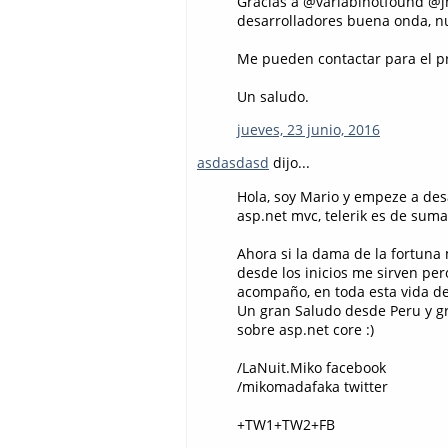
Gracias a @variablnotfound @j
desarrolladores buena onda, n
Me pueden contactar para el 
Un saludo.
jueves, 23 junio, 2016
asdasdasd
dijo...
Hola, soy Mario y empeze a des
asp.net mvc, telerik es de sum
Ahora si la dama de la fortuna 
desde los inicios me sirven pe
acompaño, en toda esta vida de
Un gran Saludo desde Peru y g
sobre asp.net core :)
/LaNuit.Miko facebook
/mikomadafaka twitter
+TW1+TW2+FB