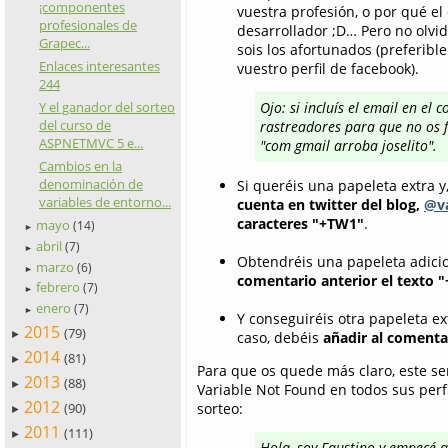
¡componentes
vuestra profesión, o por qué e
profesionales de
desarrollador ;D… Pero no olvi
Grapec...
sois los afortunados (preferibl
Enlaces interesantes
vuestro perfil de facebook).
244
Y el ganador del sorteo
Ojo: si incluís el email en el
del curso de
rastreadores para que no os f
ASPNETMVC 5 e...
"com gmail arroba joselito".
Cambios en la
denominación de
Si queréis una papeleta extra y
variables de entorno...
cuenta en twitter del blog,
@va
caracteres "+TW1"
.
mayo
(14)
►
abril
(7)
►
Obtendréis una papeleta adicio
marzo
(6)
►
comentario anterior el texto 
febrero
(7)
►
enero
(7)
►
Y conseguiréis otra papeleta e
2015
(79)
►
caso, debéis
añadir al comenta
2014
(81)
►
Para que os quede más claro, este se
2013
(88)
►
Variable Not Found en todos sus perfi
2012
sorteo:
(90)
►
2011
(111)
►
Hola, soy Faustino y empecé a