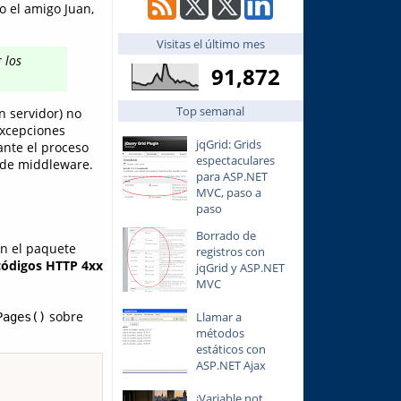
o el amigo Juan,
Visitas el último mes
 los
91,872
Top semanal
n servidor) no
xcepciones
jqGrid: Grids
ante el proceso
espectaculares
a de middleware.
para ASP.NET
MVC, paso a
paso
Borrado de
en el paquete
registros con
códigos HTTP 4xx
jqGrid y ASP.NET
MVC
sobre
Llamar a
Pages()
métodos
estáticos con
ASP.NET Ajax
¡Variable not