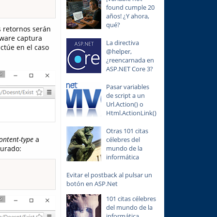
found cumple 20
años! ¿Y ahora,
qué?
s retornos serán
eware captura
La directiva
actúe en el caso
@helper,
¿reencarnada en
ASP.NET Core 3?
Pasar variables
de script a un
Url.Action() o
Html.ActionLink()
Otras 101 citas
ontent-type
a
célebres del
turado:
mundo de la
informática
Evitar el postback al pulsar un
botón en ASP.Net
101 citas célebres
del mundo de la
informática