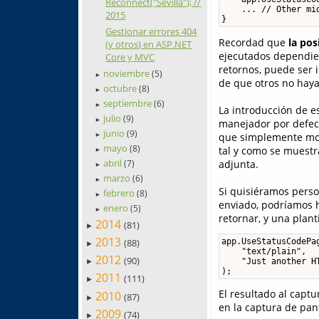
Reconnect("Sevilla"); //
    ... // Other mid
2015
}
Gestionar errores 404
Recordad que
la pos
(y otros) en ASP.NET
ejecutados dependie
Core y MVC
retornos, puede ser i
noviembre
(5)
►
de que otros no haya
octubre
(8)
►
septiembre
(6)
►
La introducción de e
julio
(9)
►
manejador por defect
junio
(9)
que simplemente mos
►
mayo
(8)
tal y como se muestr
►
abril
adjunta.
(7)
►
marzo
(6)
►
Si quisiéramos perso
febrero
(8)
►
enviado, podríamos h
enero
(5)
►
retornar, y una plant
2014
(81)
►
2013
app.UseStatusCodePag
(88)
►
    "text/plain", 

2012
(90)
    "Just another HT
►
);
2011
(111)
►
El resultado al captu
2010
(87)
►
en la captura de pant
2009
(74)
►