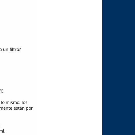
un filtro?
VC.
 lo mismo; los
lmente están por
:
ml.