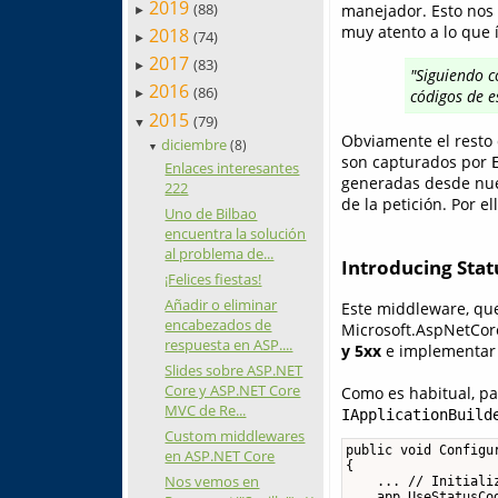
2019
(88)
manejador. Esto nos 
►
muy atento a lo que
2018
(74)
►
2017
(83)
►
"Siguiendo c
2016
(86)
códigos de 
►
2015
(79)
▼
Obviamente el resto d
diciembre
(8)
▼
son capturados por
Enlaces interesantes
generadas desde nues
222
de la petición. Por 
Uno de Bilbao
encuentra la solución
al problema de...
Introducing Sta
¡Felices fiestas!
Añadir o eliminar
Este middleware, que 
encabezados de
Microsoft.AspNetCore
respuesta en ASP....
y 5xx
e implementar 
Slides sobre ASP.NET
Core y ASP.NET Core
Como es habitual, pa
MVC de Re...
IApplicationBuild
Custom middlewares
public void Configur
en ASP.NET Core
{

Nos vemos en
    ... // Initializ
    app.UseStatusCod