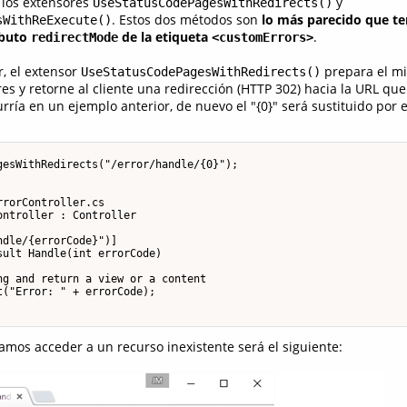
 los extensores
y
UseStatusCodePagesWithRedirects()
. Estos dos métodos son
lo más parecido que t
sWithReExecute()
ibuto
de la etiqueta
.
redirectMode
<customErrors>
, el extensor
prepara el m
UseStatusCodePagesWithRedirects()
res y retorne al cliente una redirección (HTTP 302) hacia la URL qu
ría en un ejemplo anterior, de nuevo el "{0}" será sustituido por 
gesWithRedirects("/error/handle/{0}");

rorController.cs

ntroller : Controller

dle/{errorCode}")]

ult Handle(int errorCode)

g and return a view or a content

("Error: " + errorCode);

tamos acceder a un recurso inexistente será el siguiente: