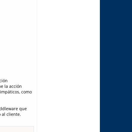
ción
e la acción
simpáticos, como
iddleware que
al cliente.