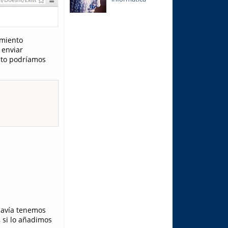
amiento
 enviar
nto podríamos
davía tenemos
 si lo añadimos