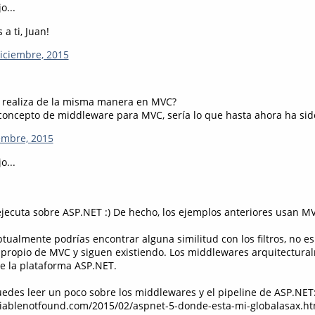
o...
a ti, Juan!
diciembre, 2015
e realiza de la misma manera en MVC?
concepto de middleware para MVC, sería lo que hasta ahora ha sido 
iembre, 2015
o...
ejecuta sobre ASP.NET :) De hecho, los ejemplos anteriores usan M
ualmente podrías encontrar alguna similitud con los filtros, no es
go propio de MVC y siguen existiendo. Los middlewares arquitectura
de la plataforma ASP.NET.
uedes leer un poco sobre los middlewares y el pipeline de ASP.NET
iablenotfound.com/2015/02/aspnet-5-donde-esta-mi-globalasax.ht