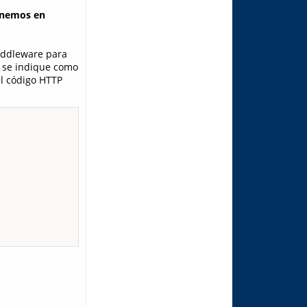
enemos en
iddleware para
e se indique como
el código HTTP