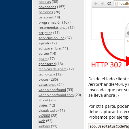
(38)
noticias
(157)
novedades
(20)
patrones
(14)
personal
(107)
programación
(12)
recomendaciones
(11)
scripting
(37)
servicios on-line
(17)
signalr
(11)
software libre
(14)
sorteo
(17)
spam
(18)
sponsored
(12)
técnicas de spam
(12)
tecnología
Desde el lado client
(286)
trucos
/error/handle/404, y
(24)
vacaciones
(33)
invocada, que por su
variablenotfound
(20)
se lleva ahora ;)
variablenotfound.com
(26)
vb.net
(12)
viajes
Por otra parte, pod
(11)
visualstudio
debe capturar los err
(28)
vs2008
Probemos por ejemplo 
(53)
web
(11)
webapi
app.UseStatusCodePa