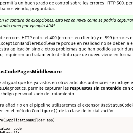
permitía un buen grado de control sobre los errores HTTP 500, per
 íbamos viendo, preguntaba:
on la captura de excepciones, esta vez en mvc6 como se podría capturar
estado como por ejemplo 404"
e errores HTTP entre el 400 (errores en cliente) y el 599 (errores e
porque en realidad no se deben a e
ExceptionHandlerMiddleware
tra aplicación sino a otros problemas que han podido surgir dur
ello, requieren un tratamiento distinto que de nuevo viene en form
tusCodePagesMiddleware
al igual que los ya vistos en otros artículos anteriores se incluye 
.Diagnostics, permite capturar las
respuestas sin contenido con 
código personalizado de tratamiento.
ra añadirlo en el pipeline utilizaremos el extensor
UseStatusCode
en el método
de la clase de inicialización:
er
Configure()
e(IApplicationBuilder app)

ation code

ePages();
