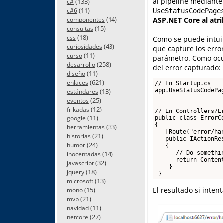
al pipeline mediante
(133)
c#
(11)
UseStatusCodePage
c#6
(14)
ASP.NET Core al atr
componentes
(15)
consultas
(18)
css
Como se puede intuir
(43)
curiosidades
que capture los erro
(11)
curso
parámetro. Como ocur
(258)
desarrollo
del error capturado:
(11)
diseño
(621)
enlaces
// En Startup.cs

(13)
app.UseStatusCodePa
estándares
(25)
eventos
(12)
frikadas
// En Controllers/Er
(11)
google
public class ErrorCo
{

(33)
herramientas
   [Route("error/han
(21)
historias
   public IActionRes
(24)
humor
   {

(14)
      // Do somethin
inocentadas
      return Content
(32)
javascript
    }

(18)
jquery
 }
(13)
microsoft
(15)
El resultado si inten
mono
(21)
mvp
(11)
navidad
(27)
netcore