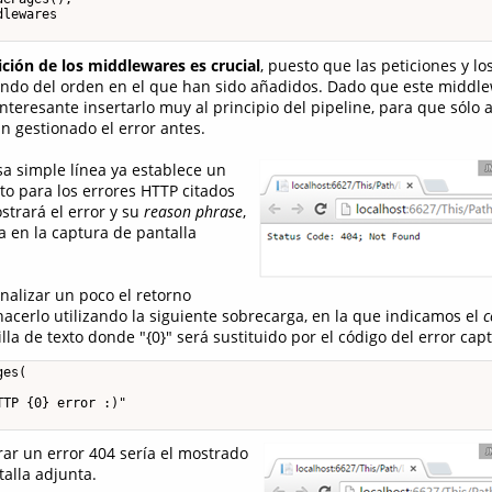
lewares

ición de los middlewares es crucial
, puesto que las peticiones y lo
ndo del orden en el que han sido añadidos. Dado que este middl
nteresante insertarlo muy al principio del pipeline, para que sólo 
n gestionado el error antes.
sa simple línea ya establece un
o para los errores HTTP citados
trará el error y su
reason phrase
,
a en la captura de pantalla
nalizar un poco el retorno
acerlo utilizando la siguiente sobrecarga, en la que indicamos el
c
illa de texto donde "{0}" será sustituido por el código del error cap
es(

TP {0} error :)"

rar un error 404 sería el mostrado
alla adjunta.