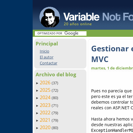
20 años online
Principal
Gestionar 
Inicio
MVC
El autor
Contactar
martes, 1 de diciembr
Archivo del blog
2026
(37)
►
2025
(72)
Pues no parecía que e
►
pero este es ya el te
2024
(80)
►
debemos controlar t
2023
(71)
►
reales con ASP.NET 
2022
(79)
►
Hasta ahora hemos v
2021
(79)
►
desde nuestras aplic
2020
(80)
►
ExceptionHandlerM