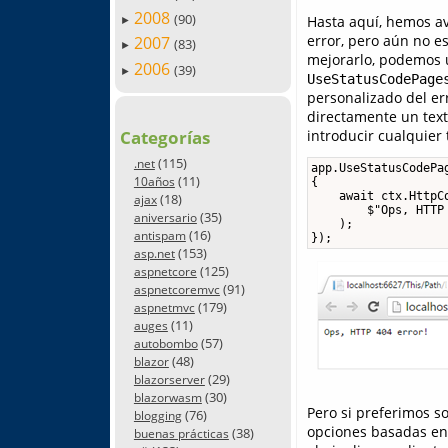
2008
(90)
Hasta aquí, hemos a
►
error, pero aún no e
2007
(83)
►
mejorarlo, podemos u
2006
(39)
►
UseStatusCodePage
personalizado del err
directamente un text
Categorías
introducir cualquier 
(115)
.net
app.UseStatusCodePag
(11)
10años
{

    await ctx.HttpCo
(18)
ajax
        $"Ops, HTTP
(35)
aniversario
    );

(16)
antispam
});
(153)
asp.net
(125)
aspnetcore
(91)
aspnetcoremvc
(179)
aspnetmvc
(11)
auges
(57)
autobombo
(48)
blazor
(29)
blazorserver
(30)
blazorwasm
Pero si preferimos s
(76)
blogging
opciones basadas en 
(38)
buenas prácticas