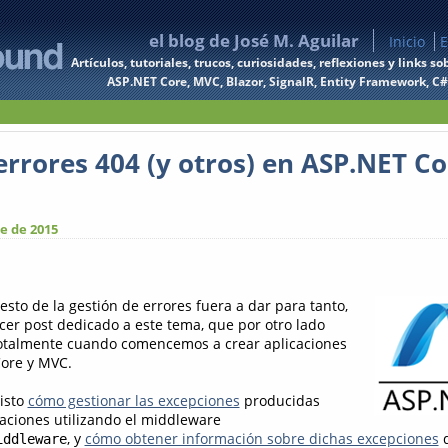
el blog de José M. Aguilar
Inicio
E
Artículos, tutoriales, trucos, curiosidades, reflexiones y links
ASP.NET Core, MVC, Blazor, SignalR, Entity Framework, C#, 
errores 404 (y otros) en ASP.NET Co
e de 2015
sto de la gestión de errores fuera a dar para tanto,
rcer post dedicado a este tema, que por otro lado
otalmente cuando comencemos a crear aplicaciones
Core y MVC.
isto
cómo gestionar las excepciones
producidas
aciones utilizando el middleware
, y
cómo obtener información sobre dichas excepciones
d
iddleware