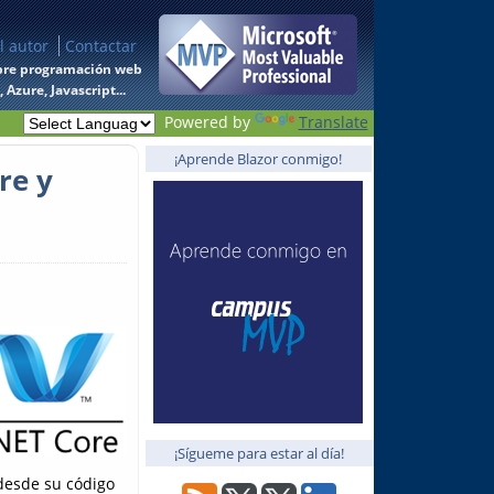
l autor
Contactar
 sobre programación web
Azure, Javascript...
Powered by
Translate
¡Aprende Blazor conmigo!
re y
¡Sígueme para estar al día!
esde su código