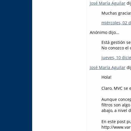
José María Aguilar
dij
Muchas gracias 
miércoles, 02 
Anónimo dijo...
Está gestión s
No conozco el 
jueves, 10 dic
José María Aguilar
dij
Hola!
Claro, MVC se 
Aunque concept
filtros son al
abajo, a nivel 
En este post p
http://www.var