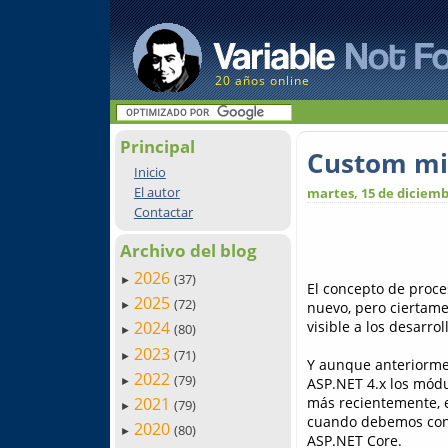
20 años online
Principal
Custom mi
Inicio
El autor
martes, 15 de diciemb
Contactar
Archivo del blog
2026
(37)
►
El concepto de proce
2025
(72)
nuevo, pero ciertame
►
visible a los desarrol
2024
(80)
►
2023
(71)
►
Y aunque anteriorme
2022
(79)
ASP.NET 4.x los módu
►
más recientemente, e
2021
(79)
►
cuando debemos cono
2020
(80)
►
ASP.NET Core.