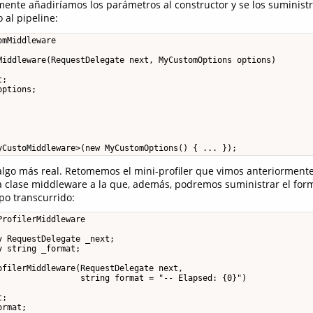
mente añadiríamos los parámetros al constructor y se los suminist
al pipeline:
mMiddleware

Middleware(RequestDelegate next, MyCustomOptions options)

;

ptions;

go más real. Retomemos el mini-profiler que vimos anteriormente
 clase middleware a la que, además, podremos suministrar el for
po transcurrido:
rofilerMiddleware

 RequestDelegate _next;

 string _format;

ofilerMiddleware(RequestDelegate next, 

                 string format = "-- Elapsed: {0}")

;

rmat;
