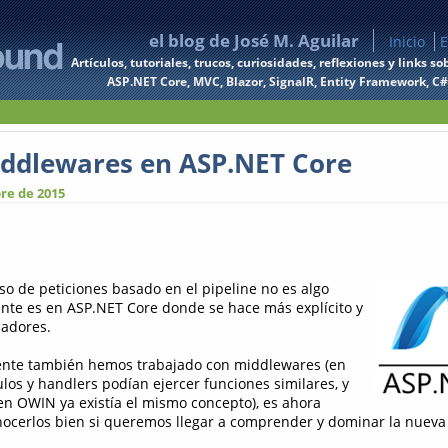
el blog de José M. Aguilar
Inicio
E
Artículos, tutoriales, trucos, curiosidades, reflexiones y links
ASP.NET Core, MVC, Blazor, SignalR, Entity Framework, C#, 
ddlewares en ASP.NET Core
re de 2015
so de peticiones basado en el pipeline no es algo
nte es en ASP.NET Core donde se hace más explícito y
ladores.
nte también hemos trabajado con middlewares (en
los y handlers podían ejercer funciones similares, y
n OWIN ya existía el mismo concepto), es ahora
cerlos bien si queremos llegar a comprender y dominar la nueva