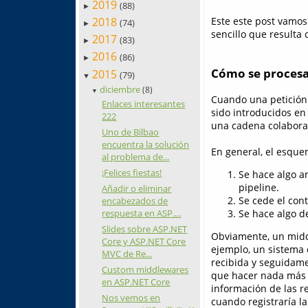
2019
(88)
►
2018
Este este post vamos
(74)
►
sencillo que resulta
2017
(83)
►
2016
(86)
►
Cómo se procesa
2015
(79)
▼
diciembre
(8)
▼
Cuando una petición 
Enlaces interesantes
sido introducidos en
222
una cadena colaborat
Uno de Bilbao
encuentra la solución
En general, el esque
al problema de...
¡Felices fiestas!
Se hace algo a
pipeline.
Añadir o eliminar
Se cede el cont
encabezados de
Se hace algo d
respuesta en ASP....
Slides sobre ASP.NET
Obviamente, un middl
Core y ASP.NET Core
ejemplo, un sistema 
MVC de Re...
recibida y seguidame
Custom middlewares
que hacer nada más c
en ASP.NET Core
información de las re
Nos vemos en
cuando registraría la 