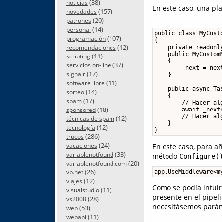
(38)
noticias
En este caso, una pla
(157)
novedades
(20)
patrones
(14)
personal
public class MyCusto
(107)
programación
{

(12)
recomendaciones
    private readonly
    public MyCustomM
(11)
scripting
    {

(37)
servicios on-line
        _next = next
(17)
signalr
    }

(11)
software libre
    public async Tas
(14)
sorteo
    {

(17)
spam
        // Hacer al
(18)
sponsored
        await _next
        // Hacer al
(12)
técnicas de spam
    }

(12)
tecnología
(286)
trucos
(24)
vacaciones
En este caso, para añ
(33)
variablenotfound
método
Configure(
(20)
variablenotfound.com
(26)
app.UseMiddleware<m
vb.net
(12)
viajes
Como se podía intuir
(11)
visualstudio
presente en el pipel
(28)
vs2008
necesitásemos paráme
(53)
web
(11)
webapi