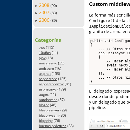
Custom middlewa
2008
(90)
►
2007
(83)
►
La forma más sencill
2006
(39)
de la c
Configure()
►
IApplicationBuild
granito de arena en e
Categorías
public void Configur
{

(115)
.net
    ... // Otros mid
(11)
10años
    app.Use(async (c
    {

(18)
ajax
        // Hacer al
(35)
aniversario
        await next(
(16)
antispam
        // Hacer al
(153)
    });

asp.net
    ... // Otros mid
(125)
aspnetcore
}
(91)
aspnetcoremvc
(179)
aspnetmvc
El delegado, expresa
(11)
auges
desde donde podemos 
(57)
autobombo
y un delegado que po
(48)
blazor
pipeline.
(29)
blazorserver
(30)
blazorwasm
(76)
blogging
(38)
buenas prácticas