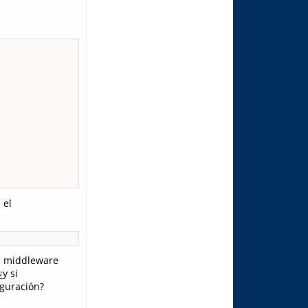
 el
te middleware
y si
iguración?