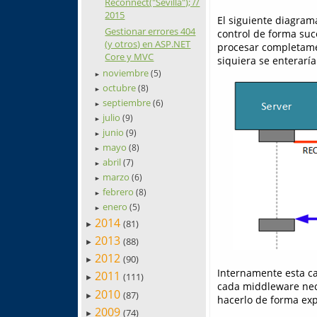
Reconnect("Sevilla"); //
2015
El siguiente diagram
Gestionar errores 404
control de forma suce
(y otros) en ASP.NET
procesar completamen
Core y MVC
siquiera se enteraría
noviembre
(5)
►
octubre
(8)
►
septiembre
(6)
►
julio
(9)
►
junio
(9)
►
mayo
(8)
►
abril
(7)
►
marzo
(6)
►
febrero
(8)
►
enero
(5)
►
2014
(81)
►
2013
(88)
►
2012
(90)
►
Internamente esta c
2011
(111)
►
cada middleware nece
2010
(87)
►
hacerlo de forma ex
2009
(74)
►