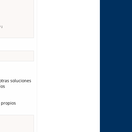
;

otras soluciones
los
 propios