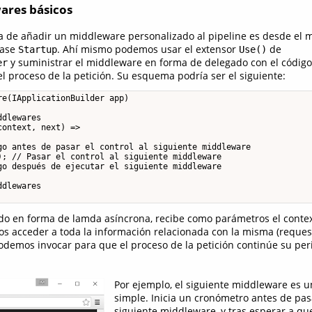
res básicos
a de añadir un middleware personalizado al pipeline es desde el
lase
. Ahí mismo podemos usar el extensor
de
Startup
Use()
y suministrar el middleware en forma de delegado con el código
er
l proceso de la petición. Su esquema podría ser el siguiente:
e(IApplicationBuilder app)

dlewares

ontext, next) =>

go antes de pasar el control al siguiente middleware

); // Pasar el control al siguiente middleware

go después de ejecutar el siguiente middleware

dlewares

do en forma de lamda asíncrona, recibe como parámetros el context
acceder a toda la información relacionada con la misma (request,
demos invocar para que el proceso de la petición continúe su peri
Por ejemplo, el siguiente middleware es u
simple. Inicia un cronómetro antes de pasa
siguiente middleware, y tras esperar a que