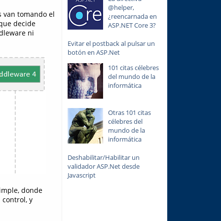
@helper,
s van tomando el
¿reencarnada en
 que decide
ASP.NET Core 3?
ddleware ni
Evitar el postback al pulsar un
botón en ASP.Net
101 citas célebres
del mundo de la
informática
Otras 101 citas
célebres del
mundo de la
informática
Deshabilitar/Habilitar un
validador ASP.Net desde
Javascript
imple, donde
control, y