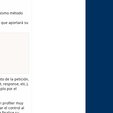
 mismo método
 que aportará su
o de la petición,
 response, etc.),
plo por el
n profiler muy
r el control al
 finalice su