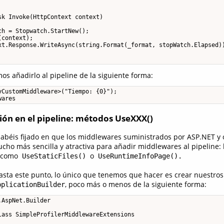
k Invoke(HttpContext context)

h = Stopwatch.StartNew();

context);

xt.Response.WriteAsync(string.Format(_format, stopWatch.Elapsed))
os añadirlo al pipeline de la siguiente forma:
CustomMiddleware>("Tiempo: {0}");

wares
usión en el pipeline: métodos UseXXX()
abéis fijado en que los middlewares suministrados por ASP.NET y 
ho más sencilla y atractiva para añadir middlewares al pipeline: 
, como
o
UseStaticFiles()
UseRuntimeInfoPage().
asta este punto, lo único que tenemos que hacer es crear nuestros
, poco más o menos de la siguiente forma:
pplicationBuilder
AspNet.Builder

lass SimpleProfilerMiddlewareExtensions
