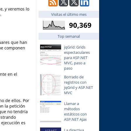
e, y veremos lo
Visitas el último mes
.
90,369
Top semanal
ewares que han
jqGrid: Grids
que componen
espectaculares
para ASP.NET
MVC, paso a
paso
nte en el
Borrado de
registros con
jqGrid y ASP.NET
MVC
o de ellos. Por
Llamar a
n la petición
métodos
que no tendría
estáticos con
istrando
ASP.NET Ajax
u ejecución es
La directiva