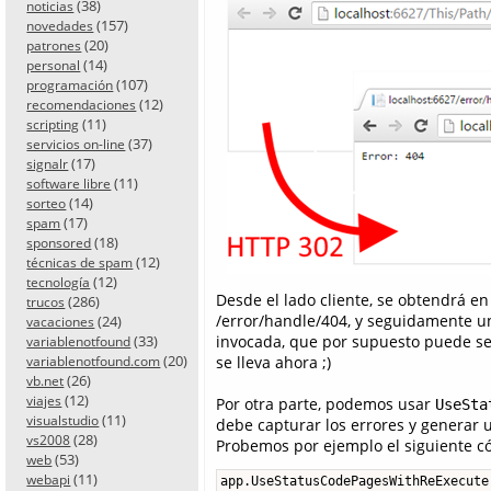
(38)
noticias
(157)
novedades
(20)
patrones
(14)
personal
(107)
programación
(12)
recomendaciones
(11)
scripting
(37)
servicios on-line
(17)
signalr
(11)
software libre
(14)
sorteo
(17)
spam
(18)
sponsored
(12)
técnicas de spam
(12)
tecnología
Desde el lado cliente, se obtendrá e
(286)
trucos
/error/handle/404, y seguidamente u
(24)
vacaciones
(33)
invocada, que por supuesto puede ser
variablenotfound
(20)
se lleva ahora ;)
variablenotfound.com
(26)
vb.net
(12)
viajes
Por otra parte, podemos usar
UseSta
(11)
visualstudio
debe capturar los errores y generar u
(28)
vs2008
Probemos por ejemplo el siguiente cód
(53)
web
(11)
webapi
app.UseStatusCodePagesWithReExecute