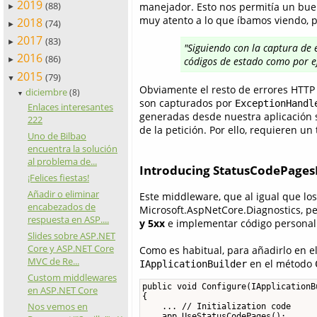
2019
(88)
manejador. Esto nos permitía un buen
►
muy atento a lo que íbamos viendo, 
2018
(74)
►
2017
(83)
►
"Siguiendo con la captura de 
2016
(86)
códigos de estado como por 
►
2015
(79)
▼
Obviamente el resto de errores HTTP en
diciembre
(8)
▼
son capturados por
ExceptionHandl
Enlaces interesantes
generadas desde nuestra aplicación 
222
de la petición. Por ello, requieren 
Uno de Bilbao
encuentra la solución
al problema de...
Introducing StatusCodePage
¡Felices fiestas!
Añadir o eliminar
Este middleware, que al igual que los
encabezados de
Microsoft.AspNetCore.Diagnostics, p
respuesta en ASP....
y 5xx
e implementar código personali
Slides sobre ASP.NET
Core y ASP.NET Core
Como es habitual, para añadirlo en el
MVC de Re...
en el método
IApplicationBuilder
Custom middlewares
public void Configure(IApplicationBu
en ASP.NET Core
{

Nos vemos en
    ... // Initialization code

    app.UseStatusCodePages();
