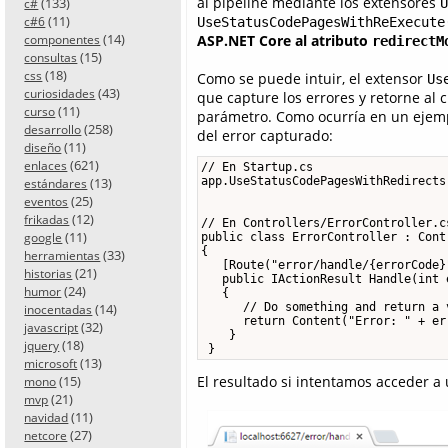
al pipeline mediante los extensores
(133)
U
c#
(11)
UseStatusCodePagesWithReExecute
c#6
(14)
ASP.NET Core al atributo
componentes
redirectM
(15)
consultas
(18)
css
Como se puede intuir, el extensor
Us
(43)
curiosidades
que capture los errores y retorne al 
(11)
curso
parámetro. Como ocurría en un ejempl
(258)
desarrollo
del error capturado:
(11)
diseño
(621)
enlaces
// En Startup.cs

(13)
app.UseStatusCodePagesWithRedirects
estándares
(25)
eventos
(12)
frikadas
// En Controllers/ErrorController.cs
(11)
google
public class ErrorController : Contr
{

(33)
herramientas
   [Route("error/handle/{errorCode}"
(21)
historias
   public IActionResult Handle(int e
(24)
humor
   {

(14)
      // Do something and return a 
inocentadas
      return Content("Error: " + err
(32)
javascript
    }

(18)
jquery
 }
(13)
microsoft
(15)
El resultado si intentamos acceder a 
mono
(21)
mvp
(11)
navidad
(27)
netcore