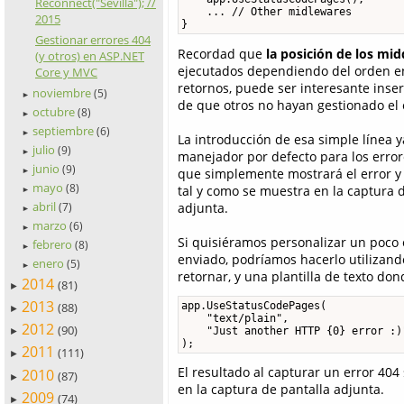
Reconnect("Sevilla"); //
    ... // Other midlewares

2015
}
Gestionar errores 404
Recordad que
la posición de los mid
(y otros) en ASP.NET
ejecutados dependiendo del orden e
Core y MVC
retornos, puede ser interesante inser
noviembre
(5)
►
de que otros no hayan gestionado el 
octubre
(8)
►
septiembre
(6)
►
La introducción de esa simple línea 
julio
(9)
►
manejador por defecto para los error
junio
(9)
que simplemente mostrará el error y
►
mayo
(8)
tal y como se muestra en la captura 
►
abril
adjunta.
(7)
►
marzo
(6)
►
Si quisiéramos personalizar un poco 
febrero
(8)
►
enviado, podríamos hacerlo utilizand
enero
(5)
►
retornar, y una plantilla de texto don
2014
(81)
►
2013
app.UseStatusCodePages(

(88)
►
    "text/plain", 

2012
(90)
    "Just another HTTP {0} error :)"
►
);
2011
(111)
►
El resultado al capturar un error 404
2010
(87)
►
en la captura de pantalla adjunta.
2009
(74)
►