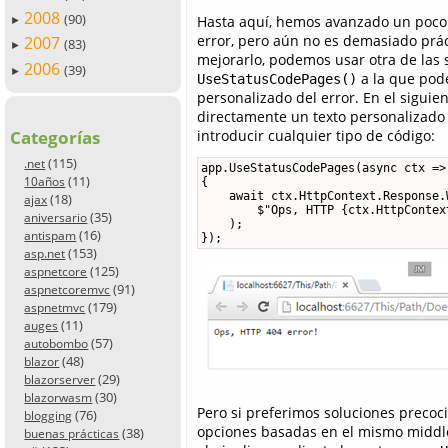
2008
(90)
Hasta aquí, hemos avanzado un poco
►
error, pero aún no es demasiado prác
2007
(83)
►
mejorarlo, podemos usar otra de las
2006
(39)
►
a la que pod
UseStatusCodePages()
personalizado del error. En el siguien
directamente un texto personalizado
Categorías
introducir cualquier tipo de código:
(115)
.net
app.UseStatusCodePages(async ctx =>

(11)
10años
{

    await ctx.HttpContext.Response.W
(18)
ajax
        $"Ops, HTTP {ctx.HttpContex
(35)
aniversario
    );

(16)
antispam
});
(153)
asp.net
(125)
aspnetcore
(91)
aspnetcoremvc
(179)
aspnetmvc
(11)
auges
(57)
autobombo
(48)
blazor
(29)
blazorserver
(30)
blazorwasm
Pero si preferimos soluciones precoc
(76)
blogging
opciones basadas en el mismo middle
(38)
buenas prácticas