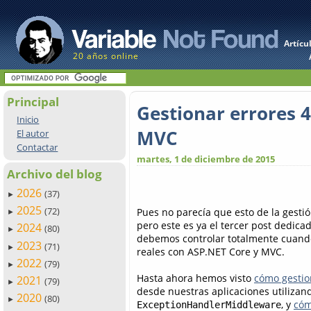
Artícu
20 años online
Principal
Gestionar errores 4
Inicio
MVC
El autor
Contactar
martes, 1 de diciembre de 2015
Archivo del blog
2026
(37)
►
2025
(72)
Pues no parecía que esto de la gestió
►
pero este es ya el tercer post dedica
2024
(80)
►
debemos controlar totalmente cuand
2023
(71)
►
reales con ASP.NET Core y MVC.
2022
(79)
►
Hasta ahora hemos visto
cómo gestio
2021
(79)
►
desde nuestras aplicaciones utilizan
2020
(80)
►
, y
cóm
ExceptionHandlerMiddleware