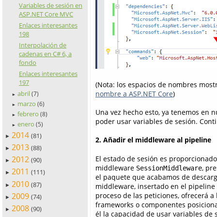
Variables de sesión en
ASP.NET Core MVC
Enlaces interesantes
198
Interpolación de
cadenas en C# 6, a
fondo
Enlaces interesantes
197
(Nota: los espacios de nombres mostr
abril
nombre a ASP.NET Core
)
(7)
►
marzo
(6)
►
Una vez hecho esto, ya tenemos en n
febrero
(8)
►
poder usar variables de sesión. Con
enero
(5)
►
2014
(81)
►
2. Añadir el middleware al pipeline
2013
(88)
►
El estado de sesión es proporcionado
2012
(90)
►
middleware
, pr
SessionMiddleware
2011
(111)
►
el paquete que acabamos de descarg
2010
(87)
middleware, insertado en el pipeline
►
proceso de las peticiones, ofrecerá a 
2009
(74)
►
frameworks o componentes posiciona
2008
(90)
►
él la capacidad de usar variables de 