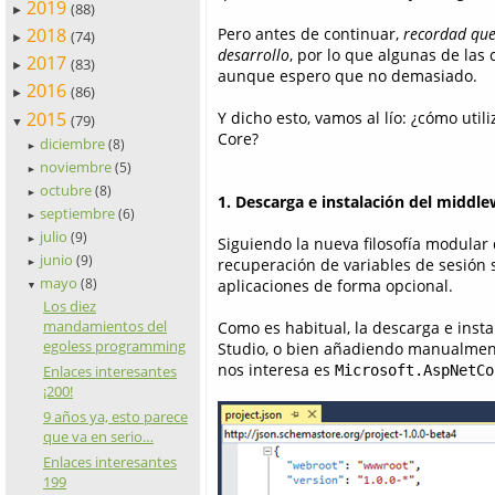
2019
(88)
►
2018
Pero antes de continuar,
recordad que
(74)
►
desarrollo
, por lo que algunas de las
2017
(83)
►
aunque espero que no demasiado.
2016
(86)
►
2015
Y dicho esto, vamos al lío: ¿cómo ut
(79)
▼
Core?
diciembre
(8)
►
noviembre
(5)
►
octubre
(8)
►
1. Descarga e instalación del middl
septiembre
(6)
►
julio
(9)
►
Siguiendo la nueva filosofía modula
junio
(9)
recuperación de variables de sesió
►
mayo
(8)
aplicaciones de forma opcional.
▼
Los diez
mandamientos del
Como es habitual, la descarga e insta
egoless programming
Studio, o bien añadiendo manualment
nos interesa es
Enlaces interesantes
Microsoft.AspNetCo
¡200!
9 años ya, esto parece
que va en serio…
Enlaces interesantes
199