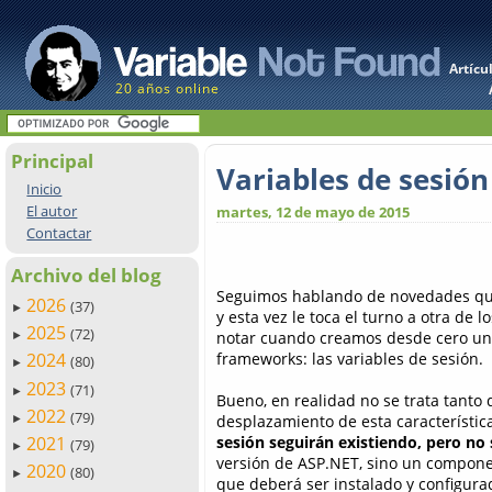
Artícu
20 años online
Principal
Variables de sesió
Inicio
El autor
martes, 12 de mayo de 2015
Contactar
Archivo del blog
Seguimos hablando de novedades qu
2026
(37)
►
y esta vez le toca el turno a otra d
2025
(72)
notar cuando creamos desde cero una
►
frameworks: las variables de sesión.
2024
(80)
►
2023
(71)
►
Bueno, en realidad no se trata tant
2022
(79)
desplazamiento de esta característi
►
sesión seguirán existiendo, pero no
2021
(79)
►
versión de ASP.NET, sino un compon
2020
(80)
►
que deberá ser instalado y configur