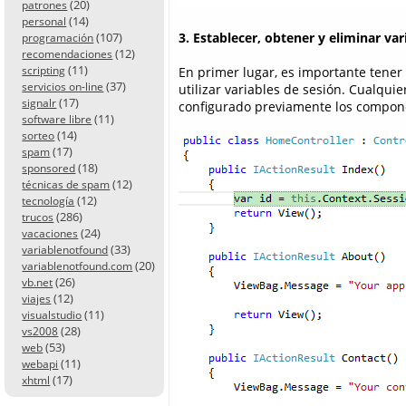
(20)
patrones
(14)
personal
3. Establecer, obtener y eliminar var
(107)
programación
(12)
recomendaciones
(11)
En primer lugar, es importante tene
scripting
(37)
servicios on-line
utilizar variables de sesión. Cualquie
(17)
signalr
configurado previamente los compone
(11)
software libre
(14)
sorteo
(17)
spam
(18)
sponsored
(12)
técnicas de spam
(12)
tecnología
(286)
trucos
(24)
vacaciones
(33)
variablenotfound
(20)
variablenotfound.com
(26)
vb.net
(12)
viajes
(11)
visualstudio
(28)
vs2008
(53)
web
(11)
webapi
(17)
xhtml