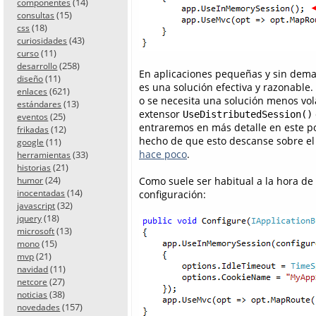
(14)
componentes
(15)
consultas
(18)
css
(43)
curiosidades
(11)
curso
(258)
desarrollo
En aplicaciones pequeñas y sin dema
(11)
diseño
es una solución efectiva y razonable.
(621)
enlaces
o se necesita una solución menos vol
(13)
estándares
extensor
UseDistributedSession()
(25)
eventos
entraremos en más detalle en este po
(12)
frikadas
hecho de que esto descanse sobre el
(11)
google
hace poco
.
(33)
herramientas
(21)
historias
(24)
Como suele ser habitual a la hora de 
humor
(14)
configuración:
inocentadas
(32)
javascript
(18)
jquery
(13)
microsoft
(15)
mono
(21)
mvp
(11)
navidad
(27)
netcore
(38)
noticias
(157)
novedades