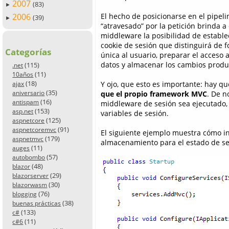
2007
(83)
►
El hecho de posicionarse en el pipeli
2006
(39)
►
“atravesado” por la petición brinda a
middleware la posibilidad de estable
cookie de sesión que distinguirá de 
Categorías
única al usuario, preparar el acceso 
datos y almacenar los cambios produc
(115)
.net
(11)
10años
(18)
Y ojo, que esto es importante: hay q
ajax
(35)
que el propio framework MVC
. De n
aniversario
(16)
antispam
middleware de sesión sea ejecutado,
(153)
asp.net
variables de sesión.
(125)
aspnetcore
(91)
aspnetcoremvc
El siguiente ejemplo muestra cómo in
(179)
aspnetmvc
almacenamiento para el estado de se
(11)
auges
(57)
autobombo
(48)
blazor
(29)
blazorserver
(30)
blazorwasm
(76)
blogging
(38)
buenas prácticas
(133)
c#
(11)
c#6