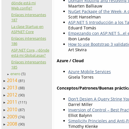
Domain Routing and resolving 
dónde está mi
Maarten Balliauw
Web.config?
NuGet Package of the Week- A 
Enlaces interesantes
Scott Hanselman
187
ASP.NET 5 Introducción a los T
La clase Startup en
Eduard Tomás
ASPNET Core
Empezando con ASP.NET 5…el 
Enlaces interesantes
Ibon Landa
186
How to use Bootstrap 3 validat
Art Skvira
ASP.NET Core, ¿dónde
está mi Global.asax?
Azure / Cloud
Enlaces interesantes
185
Azure Mobile Services
enero
(5)
►
Gisela Torres
2014
(81)
►
2013
Conceptos/Patrones/Buenas práctic
(88)
►
2012
(90)
►
Don't Design A Query String Yo
2011
(111)
►
Darrel Miller
2010
(87)
Inversion of Control – Best Prac
►
Elliot Balynn
2009
(74)
►
Simplicity Principles and Anti-P
2008
(90)
►
Timothy Klenke