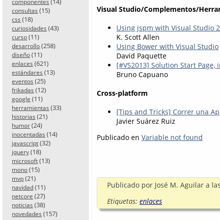
(14)
componentes
Visual Studio/Complementos/Herra
(15)
consultas
(18)
css
Using jspm with Visual Studio 
(43)
curiosidades
K. Scott Allen
(11)
curso
(258)
Using Bower with Visual Studio
desarrollo
(11)
David Paquette
diseño
(621)
enlaces
[#VS2013] Solution Start Page, 
(13)
estándares
Bruno Capuano
(25)
eventos
(12)
frikadas
Cross-platform
(11)
google
(33)
herramientas
[Tips and Tricks] Correr una Ap
(21)
historias
Javier Suárez Ruiz
(24)
humor
(14)
inocentadas
Publicado en
Variable not found
(32)
javascript
(18)
jquery
(13)
microsoft
(15)
mono
(21)
mvp
Publicado por
José M. Aguilar
a la
(11)
navidad
(27)
netcore
Etiquetas:
enlaces
(38)
noticias
(157)
novedades