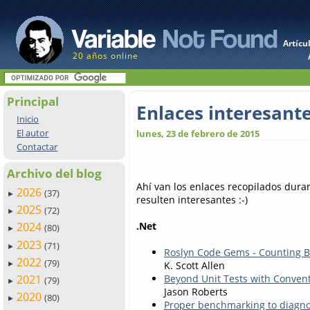
Artícu
20 años online
Principal
Enlaces interesant
Inicio
El autor
lunes, 23 de febrero de 2015
Contactar
Archivo del blog
Ahí van los enlaces recopilados dur
2026
(37)
►
resulten interesantes :-)
2025
(72)
►
.Net
2024
(80)
►
2023
(71)
►
Roslyn Code Gems - Counting B
2022
(79)
K. Scott Allen
►
2021
Beyond Unit Tests with Conven
(79)
►
Jason Roberts
2020
(80)
►
Proper benchmarking to diagnos