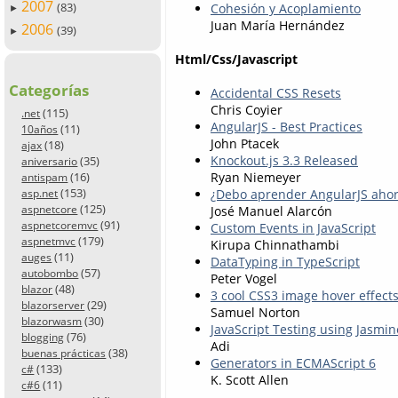
2007
(83)
Cohesión y Acoplamiento
►
Juan María Hernández
2006
(39)
►
Html/Css/Javascript
Categorías
Accidental CSS Resets
Chris Coyier
(115)
.net
AngularJS - Best Practices
(11)
10años
John Ptacek
(18)
ajax
Knockout.js 3.3 Released
(35)
aniversario
(16)
Ryan Niemeyer
antispam
(153)
¿Debo aprender AngularJS ahora
asp.net
(125)
aspnetcore
José Manuel Alarcón
(91)
aspnetcoremvc
Custom Events in JavaScript
(179)
aspnetmvc
Kirupa Chinnathambi
(11)
auges
DataTyping in TypeScript
(57)
autobombo
Peter Vogel
(48)
blazor
3 cool CSS3 image hover effect
(29)
blazorserver
Samuel Norton
(30)
blazorwasm
JavaScript Testing using Jasmi
(76)
blogging
Adi
(38)
buenas prácticas
Generators in ECMAScript 6
(133)
c#
K. Scott Allen
(11)
c#6