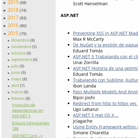
2019
(88)
Scott Hanselman
►
2018
(74)
►
ASP.NET
2017
(83)
►
2016
(86)
►
2015
Preventing XSS in ASP.NET Mad
(79)
▼
Max R McCarty
diciembre
(8)
►
De NuGet y la gestión de paqu
noviembre
(5)
►
Eduard Tomás
octubre
(8)
►
ASP.NET 5 Trabajando con el cli
septiembre
(6)
►
Unai Zorrilla
julio
(9)
►
ASP.NET Historia de una optimi
junio
(9)
Eduard Tomás
►
mayo
(8)
Trabajando con Sublime, Kult
►
abril
Ibon Landa
(7)
►
Pass Multiple Models And Ano
marzo
(6)
►
Bipin Joshi
febrero
(8)
▼
Redirect from http to https yes
Inyección de
Ugo Lattanzi
dependencias en
ASP.NET 5 met OS X …
ASP.NET 5
Jclagache
Enlaces interesantes
Using Entity Framework within
188
Simone Chiaretta
ASP.NET Core, ¿y