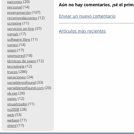
(20)
patrones
Aún no hay comentarios, ¡sé el prim
(14)
personal
(107)
programación
Enviar un nuevo comentario
(12)
recomendaciones
(11)
scripting
(37)
servicios on-line
Artículos más recientes
(17)
signalr
(11)
software libre
(14)
sorteo
(17)
spam
(18)
sponsored
(12)
técnicas de spam
(12)
tecnología
(286)
trucos
(24)
vacaciones
(33)
variablenotfound
(20)
variablenotfound.com
(26)
vb.net
(12)
viajes
(11)
visualstudio
(28)
vs2008
(53)
web
(11)
webapi
(17)
xhtml