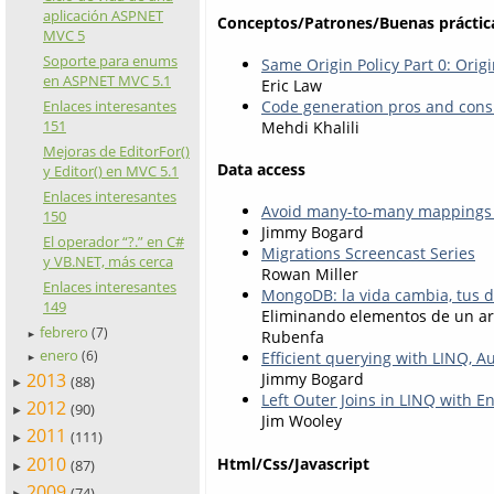
aplicación ASPNET
Conceptos/Patrones/Buenas práctic
MVC 5
Soporte para enums
Same Origin Policy Part 0: Orig
en ASPNET MVC 5.1
Eric Law
Enlaces interesantes
Code generation pros and cons
151
Mehdi Khalili
Mejoras de EditorFor()
Data access
y Editor() en MVC 5.1
Enlaces interesantes
Avoid many-to-many mappings
150
Jimmy Bogard
El operador “?.” en C#
Migrations Screencast Series
y VB.NET, más cerca
Rowan Miller
Enlaces interesantes
MongoDB: la vida cambia, tus 
149
Eliminando elementos de un a
febrero
(7)
Rubenfa
►
enero
(6)
Efficient querying with LINQ, 
►
2013
Jimmy Bogard
(88)
►
Left Outer Joins in LINQ with E
2012
(90)
►
Jim Wooley
2011
(111)
►
2010
Html/Css/Javascript
(87)
►
2009
(74)
►