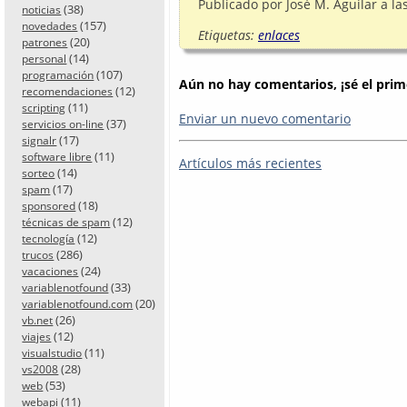
Publicado por
José M. Aguilar
a la
(38)
noticias
(157)
novedades
Etiquetas:
enlaces
(20)
patrones
(14)
personal
(107)
programación
Aún no hay comentarios, ¡sé el prim
(12)
recomendaciones
(11)
scripting
Enviar un nuevo comentario
(37)
servicios on-line
(17)
signalr
(11)
software libre
Artículos más recientes
(14)
sorteo
(17)
spam
(18)
sponsored
(12)
técnicas de spam
(12)
tecnología
(286)
trucos
(24)
vacaciones
(33)
variablenotfound
(20)
variablenotfound.com
(26)
vb.net
(12)
viajes
(11)
visualstudio
(28)
vs2008
(53)
web
(11)
webapi