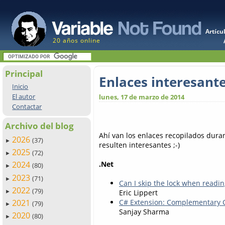
Artícu
20 años online
Principal
Enlaces interesant
Inicio
El autor
lunes, 17 de marzo de 2014
Contactar
Archivo del blog
Ahí van los enlaces recopilados dur
2026
(37)
►
resulten interesantes ;-)
2025
(72)
►
.Net
2024
(80)
►
2023
(71)
►
Can I skip the lock when readin
2022
(79)
Eric Lippert
►
2021
C# Extension: Complementary 
(79)
►
Sanjay Sharma
2020
(80)
►