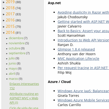
2019
(88)
Asp.net
►
2018
(74)
►
Avoiding duplicity in Razor wit
2017
(83)
►
Jakub Chodounsky
2016
(86)
►
Getting started with ASP.NET W
2015
Javier Calvarro
(79)
►
Back to Basics: Assert your as
2014
(81)
▼
Scott Hanselman
diciembre
(7)
►
Introduction to Web API Versio
noviembre
(5)
Ranjan D.
►
octubre
(9)
Glimpse 1.8.4 released
►
septiembre
(7)
Anthony van der Hoorn
►
julio
MVC Application Lifecycle
(9)
►
Ashish Shukla
junio
(8)
►
Per request tracing in ASP.NET
mayo
(9)
►
Filip Woj
abril
(5)
►
marzo
(9)
▼
Azure / Cloud
Enlaces interesantes
152
Windows Azure IaaS: Balancear
Attribute routing en
Gisela Torres
ASPNET MVC y Web
Windows Azure Mobile Services
API (I)
Carlos Carrillo
Ciclo de vida de una