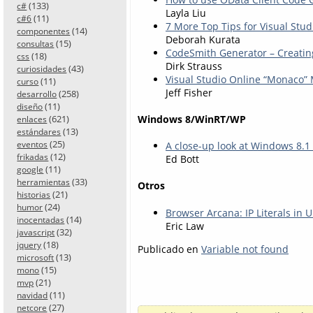
(133)
c#
Layla Liu
(11)
c#6
7 More Top Tips for Visual Stud
(14)
componentes
Deborah Kurata
(15)
consultas
CodeSmith Generator – Creatin
(18)
css
Dirk Strauss
(43)
curiosidades
Visual Studio Online “Monaco”
(11)
curso
Jeff Fisher
(258)
desarrollo
(11)
diseño
(621)
Windows 8/WinRT/WP
enlaces
(13)
estándares
(25)
eventos
A close-up look at Windows 8.1
(12)
frikadas
Ed Bott
(11)
google
(33)
herramientas
Otros
(21)
historias
(24)
humor
Browser Arcana: IP Literals in 
(14)
inocentadas
Eric Law
(32)
javascript
(18)
jquery
Publicado en
Variable not found
(13)
microsoft
(15)
mono
(21)
mvp
(11)
navidad
(27)
netcore