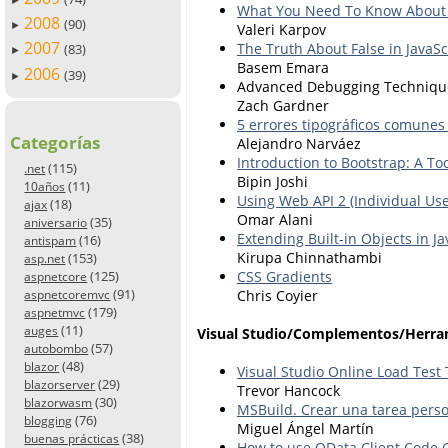
What You Need To Know About 
2008
(90)
►
Valeri Karpov
2007
The Truth About False in JavaSc
(83)
►
Basem Emara
2006
(39)
►
Advanced Debugging Technique
Zach Gardner
5 errores tipográficos comunes
Categorías
Alejandro Narváez
Introduction to Bootstrap: A Too
(115)
.net
Bipin Joshi
(11)
10años
Using Web API 2 (Individual Us
(18)
ajax
Omar Alani
(35)
aniversario
Extending Built-in Objects in Ja
(16)
antispam
Kirupa Chinnathambi
(153)
asp.net
CSS Gradients
(125)
aspnetcore
(91)
Chris Coyier
aspnetcoremvc
(179)
aspnetmvc
(11)
auges
Visual Studio/Complementos/Herra
(57)
autobombo
(48)
blazor
Visual Studio Online Load Test
(29)
blazorserver
Trevor Hancock
(30)
blazorwasm
MSBuild. Crear una tarea pers
(76)
blogging
Miguel Ángel Martín
(38)
buenas prácticas
How to use OData Client Code G