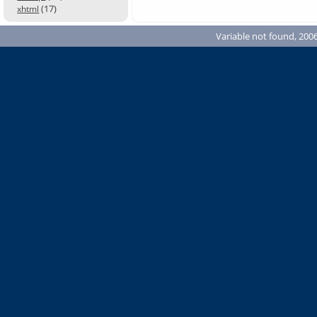
(17)
xhtml
Variable not found, 2006