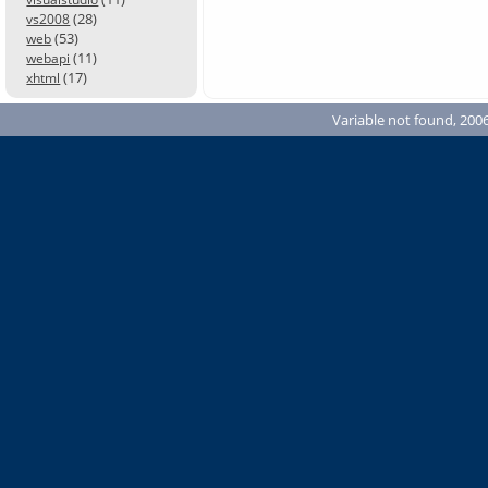
(28)
vs2008
(53)
web
(11)
webapi
(17)
xhtml
Variable not found, 2006