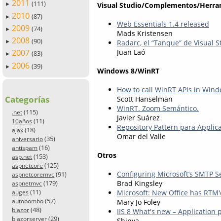
2011
(111)
Visual Studio/Complementos/Herra
►
2010
(87)
►
Web Essentials 1.4 released
2009
(74)
►
Mads Kristensen
2008
(90)
Radarc, el “Tanque” de Visual S
►
Juan Laó
2007
(83)
►
2006
(39)
►
Windows 8/WinRT
How to call WinRT APIs in Win
Categorías
Scott Hanselman
WinRT. Zoom Semántico.
(115)
.net
Javier Suárez
(11)
10años
Repository Pattern para Appli
(18)
ajax
Omar del Valle
(35)
aniversario
(16)
antispam
Otros
(153)
asp.net
(125)
aspnetcore
Configuring Microsoft’s SMTP Se
(91)
aspnetcoremvc
(179)
Brad Kingsley
aspnetmvc
(11)
Microsoft: New Office has RTM'
auges
(57)
autobombo
Mary Jo Foley
(48)
blazor
IIS 8 What's new – Application p
(29)
blazorserver
Shinva