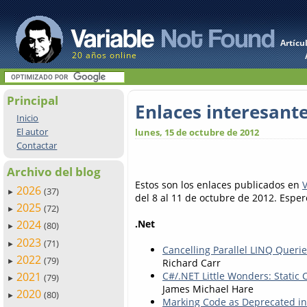
Artícu
20 años online
Principal
Enlaces interesant
Inicio
El autor
lunes, 15 de octubre de 2012
Contactar
Archivo del blog
Estos son los enlaces publicados en
2026
(37)
►
del 8 al 11 de octubre de 2012. Esper
2025
(72)
►
.Net
2024
(80)
►
2023
(71)
►
Cancelling Parallel LINQ Queri
2022
(79)
Richard Carr
►
2021
C#/.NET Little Wonders: Static
(79)
►
James Michael Hare
2020
(80)
►
Marking Code as Deprecated in