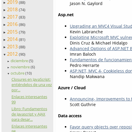
2019
(88)
Jason N. Gaylord
►
2018
(74)
►
Asp.net
2017
(83)
►
2016
(86)
►
Upgrading an MVC4 Visual Studi
2015
Kevin Labranche
(79)
►
Exploiting Microsoft MVC vulne
2014
(81)
►
Dinis Cruz & Michael Hidalgo
2013
(88)
►
Advanced Options of ASP.NET B
2012
Imran Baloch
(90)
▼
Fundamentos de funcionamient
diciembre
(5)
►
Pedro Herrarte
noviembre
(6)
►
ASP.NET, MVC 4- Cookieless dom
octubre
(10)
▼
Nandip Makwana
Closures en JavaScript:
entiéndelos de una vez
Azure / Cloud
por...
Enlaces interesantes
Announcing- Improvements to 
99
Scott Guthrie
Libro: Fundamentos
de Javascript y AJAX
Data access
para desar...
Enlaces interesantes
Favor query objects over reposi
98