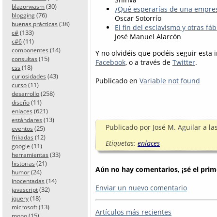
(30)
blazorwasm
¿Qué esperarías de una empres
(76)
blogging
Oscar Sotorrío
(38)
buenas prácticas
El fin del esclavismo y otras f
(133)
c#
José Manuel Alarcón
(11)
c#6
(14)
componentes
Y no olvidéis que podéis seguir esta
(15)
consultas
Facebook
, o a través de
Twitter
.
(18)
css
(43)
curiosidades
Publicado en
Variable not found
(11)
curso
(258)
desarrollo
(11)
diseño
(621)
enlaces
(13)
estándares
Publicado por
José M. Aguilar
a la
(25)
eventos
(12)
frikadas
Etiquetas:
enlaces
(11)
google
(33)
herramientas
(21)
historias
Aún no hay comentarios, ¡sé el prim
(24)
humor
(14)
inocentadas
Enviar un nuevo comentario
(32)
javascript
(18)
jquery
(13)
microsoft
Artículos más recientes
(15)
mono