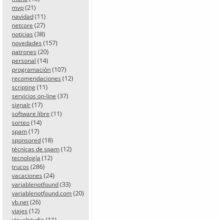
(21)
mvp
(11)
navidad
(27)
netcore
(38)
noticias
(157)
novedades
(20)
patrones
(14)
personal
(107)
programación
(12)
recomendaciones
(11)
scripting
(37)
servicios on-line
(17)
signalr
(11)
software libre
(14)
sorteo
(17)
spam
(18)
sponsored
(12)
técnicas de spam
(12)
tecnología
(286)
trucos
(24)
vacaciones
(33)
variablenotfound
(20)
variablenotfound.com
(26)
vb.net
(12)
viajes
(11)
visualstudio