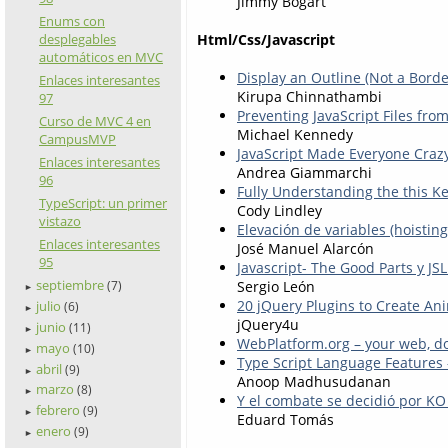
Jimmy Bogart
Enums con
desplegables
Html/Css/Javascript
automáticos en MVC
Display an Outline (Not a Borde
Enlaces interesantes
Kirupa Chinnathambi
97
Preventing JavaScript Files fro
Curso de MVC 4 en
Michael Kennedy
CampusMVP
JavaScript Made Everyone Craz
Enlaces interesantes
Andrea Giammarchi
96
Fully Understanding the this K
TypeScript: un primer
Cody Lindley
vistazo
Elevación de variables (hoisting
Enlaces interesantes
José Manuel Alarcón
95
Javascript- The Good Parts y JSL
septiembre
Sergio León
(7)
►
20 jQuery Plugins to Create An
julio
(6)
►
jQuery4u
junio
(11)
►
WebPlatform.org – your web, 
mayo
(10)
►
Type Script Language Features 
abril
(9)
►
Anoop Madhusudanan
marzo
(8)
►
Y el combate se decidió por KO 
febrero
(9)
►
Eduard Tomás
enero
(9)
►