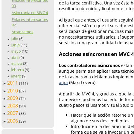
Enlaces interesantes
de la tarea conflictiva. Una vez ésta 
93
resultado obtenido y finalmente retorn
Asincronía en MVC 4
Enlaces interesantes
Al igual que antes, el usuario seguir
92
diferencia está en que el servidor 
será capaz de gestionar muchas más
Arrancamos
no necesitaremos utilizarlos, sí su
julio
(6)
►
servicio a una gran cantidad de usua
junio
(11)
►
mayo
(10)
►
Acciones asíncronas en MVC 4
abril
(9)
►
marzo
(8)
Los controladores asíncronos
están 
►
febrero
(9)
aunque permitían aplicar esta técnica
►
enero
de la asincronía debíamos implemen
(9)
►
aquí
(Maxi Lovera).
2011
(111)
►
2010
(87)
►
A partir de MVC 4, y gracias a que la
2009
(74)
framework, podemos hacerlo de form
►
cuatro pasos si usamos Visual Studio
2008
(90)
►
2007
(83)
►
Hacer que la acción retorne u
2006
alguno de sus descendientes.
(39)
►
Introducir en la declaración de
forma que se va a invocar un 