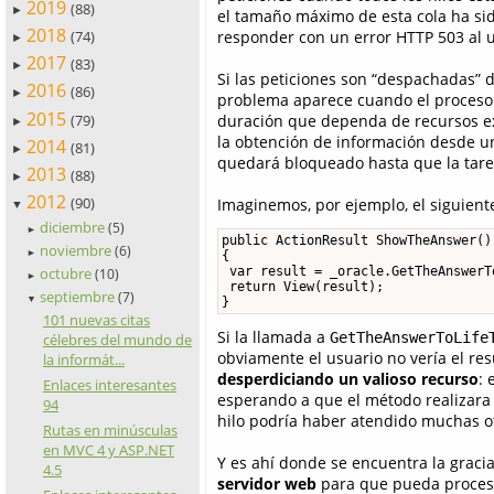
2019
(88)
►
el tamaño máximo de esta cola ha si
2018
(74)
responder con un error HTTP 503 al 
►
2017
(83)
►
Si las peticiones son “despachadas” d
2016
(86)
►
problema aparece cuando el proceso d
2015
(79)
duración que dependa de recursos ex
►
la obtención de información desde un 
2014
(81)
►
quedará bloqueado hasta que la tarea
2013
(88)
►
2012
(90)
Imaginemos, por ejemplo, el siguient
▼
diciembre
(5)
►
public ActionResult ShowTheAnswer()

noviembre
(6)
►
{

 var result = _oracle.GetTheAnswerT
octubre
(10)
►
 return View(result);

septiembre
(7)
▼
}
101 nuevas citas
Si la llamada a
GetTheAnswerToLife
célebres del mundo de
obviamente el usuario no vería el r
la informát...
desperdiciando un valioso recurso
: 
Enlaces interesantes
esperando a que el método realizara
94
hilo podría haber atendido muchas ot
Rutas en minúsculas
en MVC 4 y ASP.NET
Y es ahí donde se encuentra la graci
4.5
servidor web
para que pueda procesar