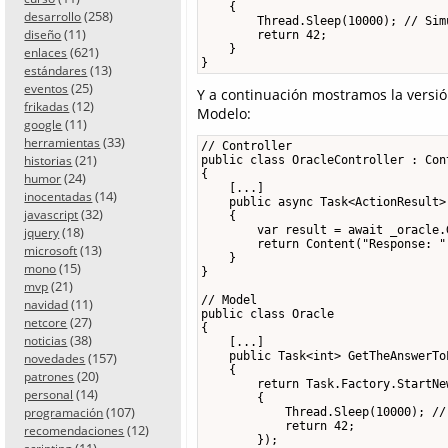
    {

(258)
desarrollo
        Thread.Sleep(10000); // Sim
(11)
diseño
        return 42;

    }

(621)
enlaces
}
(13)
estándares
(25)
eventos
Y a continuación mostramos la versi
(12)
frikadas
Modelo:
(11)
google
(33)
herramientas
// Controller

(21)
historias
public class OracleController : Cont
{

(24)
humor
    [...]

(14)
inocentadas
    public async Task<ActionResult>
(32)
javascript
    {

(18)
        var result = await _oracle.
jquery
        return Content("Response: " 
(13)
microsoft
    }

(15)
mono
}

(21)
mvp
// Model

(11)
navidad
public class Oracle

(27)
netcore
{

(38)
noticias
    [...]

(157)
    public Task<int> GetTheAnswerTo
novedades
    {

(20)
patrones
        return Task.Factory.StartNew
(14)
personal
        {

(107)
programación
            Thread.Sleep(10000); //
            return 42;

(12)
recomendaciones
        });

(11)