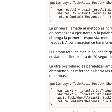
public async Task<ActionResult> Sho
{

    var result1 = await _oracle1.Ge
    var result2 = await _oracle2.Ge
    return Content("Response: " + (
}
La primera llamada al método asíncr
de comenzar a ejecutarse, y la palab
obtenga la primera respuesta, moment
. A continuación se hará lo 
result1
El tiempo total de ejecución, desde q
enviado al cliente será de 20 segun
La otra posibilidad es paralelizar am
obteniendo las referencias hacia la
de ambas:
public async Task<ActionResult> Sho
{

    var task1 =  _oracle1.GetTheAns
    var task2 =  _oracle2.GetTheAns
    await Task.WhenAll(task1, task2)
    return Content("Response: " + (
}