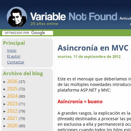
Artícu
20 años online
Principal
Asincronía en MVC
Inicio
El autor
martes, 11 de septiembre de 2012
Contactar
Archivo del blog
Este es el mensaje que deberíamos int
2026
(37)
►
de las múltiples novedades introduci
2025
(72)
plataforma ASP.NET y MVC:
►
2024
(80)
►
Asíncronía = bueno
2023
(71)
►
2022
(79)
►
A grandes rasgos, la explicación es la
2021
(
threads
) destinados a procesar las p
(79)
►
en exclusiva a ella y permanecerá oc
2020
(80)
►
peticiones cuando todos los hilos es