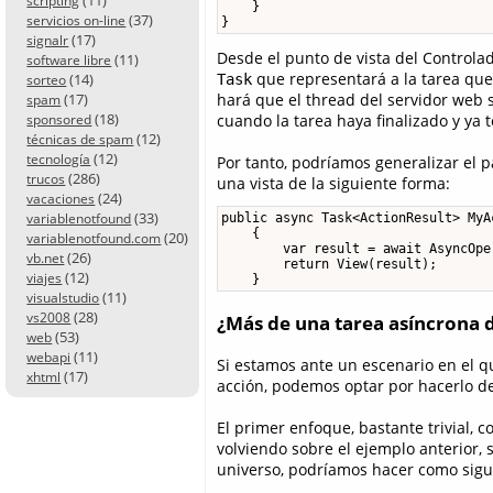
scripting
    }

(37)
servicios on-line
}
(17)
signalr
Desde el punto de vista del Controla
(11)
software libre
que representará a la tarea qu
(14)
Task
sorteo
hará que el thread del servidor web s
(17)
spam
(18)
cuando la tarea haya finalizado y ya
sponsored
(12)
técnicas de spam
(12)
tecnología
Por tanto, podríamos generalizar el 
(286)
trucos
una vista de la siguiente forma:
(24)
vacaciones
(33)
variablenotfound
public async Task<ActionResult> MyA
    {

(20)
variablenotfound.com
        var result = await AsyncOper
(26)
vb.net
        return View(result);

(12)
viajes
    }
(11)
visualstudio
(28)
vs2008
¿Más de una tarea asíncrona de
(53)
web
(11)
webapi
Si estamos ante un escenario en el 
(17)
xhtml
acción, podemos optar por hacerlo de
El primer enfoque, bastante trivial, c
volviendo sobre el ejemplo anterior,
universo, podríamos hacer como sigu