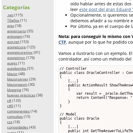
oído hablar antes de estas dos
Categorías
leer
este post del gran Eduard
(115)
Opcionalmente, si queremos se
.net
(11)
debemos añadir a su nombre el 
10años
(18)
ajax
Por último, ya en el cuerpo de
(35)
aniversario
Nota: para conseguir lo mismo con V
(16)
antispam
(153)
CTP
, aunque por lo que he podido co
asp.net
(125)
aspnetcore
(91)
aspnetcoremvc
Vamos a ilustrarlo con un ejemplo. El
(179)
aspnetmvc
controlador, así como un método del 
(11)
auges
(57)
autobombo
// Controller

public class OracleController : Cont
(48)
blazor
{

(29)
blazorserver
    [...]

(30)
blazorwasm
    public ActionResult ShowTheAnswe
(76)
    {

blogging
        var result = _oracle.GetThe
(38)
buenas prácticas
        return Content("Response: " 
(133)
c#
    }

(11)
c#6
}

(14)
componentes
// Model

(15)
consultas
public class Oracle

(18)
css
{

(43)
    [...]

curiosidades
    public int GetTheAnswerToLifeTh
(11)
curso