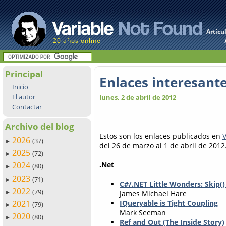
Artícu
20 años online
Principal
Enlaces interesant
Inicio
El autor
lunes, 2 de abril de 2012
Contactar
Archivo del blog
Estos son los enlaces publicados en
2026
(37)
►
del 26 de marzo al 1 de abril de 2012
2025
(72)
►
.Net
2024
(80)
►
2023
(71)
►
C#/.NET Little Wonders: Skip()
2022
(79)
James Michael Hare
►
2021
IQueryable is Tight Coupling
(79)
►
Mark Seeman
2020
(80)
►
Ref and Out (The Inside Story)