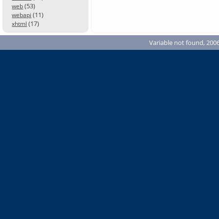
(53)
web
(11)
webapi
(17)
xhtml
Variable not found, 2006