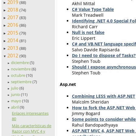
2019
(88)
Akhil Mittal
►
2018
C# Value Type Table
(74)
►
Mark Treadwell
2017
(83)
►
Identifying .NET 4.0 Special Fo
2016
(86)
Richard Carr
►
2015
Null is not false
(79)
►
Eric Lippert
2014
(81)
►
C# and VB.NET language specif
2013
(88)
►
Salvo Davide Rapisarda
2012
Do I need to dispose of Tasks?
(90)
▼
Stephen Toub
diciembre
(5)
►
Should I expose asynchronou
noviembre
(6)
►
Stephen Toub
octubre
(10)
►
septiembre
(7)
►
Asp.net
julio
(6)
►
junio
(11)
Combining LESS with ASP.NET
►
mayo
(10)
Malcolm Sheridan
►
abril
How to fork the ASP.NET Web 
(9)
▼
Jimmy Bogard
Enlaces interesantes
80
Some points to consider whil
Rahul Bandopadhyaya
Más características de
ASP.NET MVC 4, ASP.NET Web A
Razor con MVC 4 y