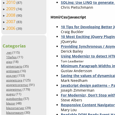
2010
SQLinq: Use LINQ to generate 
(87)
►
Chris Pietschmann
2009
(74)
►
2008
(90)
►
Html/Css/Javascript
2007
(83)
►
10 Tips for Developing Better 
2006
(39)
►
Craig Buckler
10 Most Exciting jQuery Plugin
jQuery4u
Categorías
Providing Synchronous / Asyn
Derick Bailey
(115)
.net
Using Modernizr to detect HTM
(11)
10años
Tom Leadbetter
(18)
ajax
Minimum Paragraph Widths in
(35)
aniversario
Gustav Andersson
(16)
antispam
(153)
Saving the values of dynamic
asp.net
(125)
Mark Needham
aspnetcore
(91)
aspnetcoremvc
JavaScript design patterns – P
(179)
aspnetmvc
Joseph Zimmerman
(11)
auges
For Modernizr, Don’t Stop wi
(57)
autobombo
Steve Albers
(48)
blazor
Responsive Content Navigator
(29)
blazorserver
Mary Lou
(30)
blazorwasm
Readable DOM Ready Event Ha