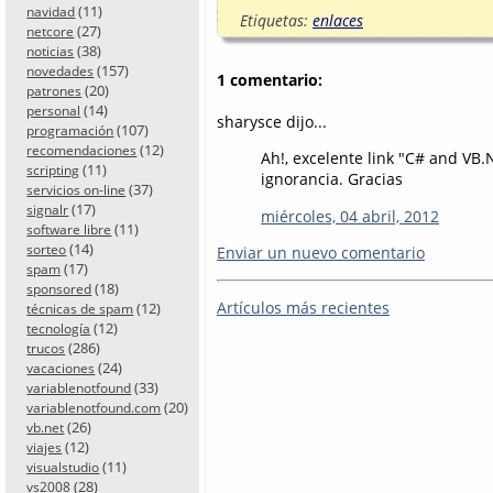
(11)
navidad
Etiquetas:
enlaces
(27)
netcore
(38)
noticias
(157)
novedades
1 comentario:
(20)
patrones
(14)
personal
sharysce dijo...
(107)
programación
(12)
recomendaciones
Ah!, excelente link "C# and VB.
(11)
scripting
ignorancia. Gracias
(37)
servicios on-line
(17)
signalr
miércoles, 04 abril, 2012
(11)
software libre
(14)
sorteo
Enviar un nuevo comentario
(17)
spam
(18)
sponsored
Artículos más recientes
(12)
técnicas de spam
(12)
tecnología
(286)
trucos
(24)
vacaciones
(33)
variablenotfound
(20)
variablenotfound.com
(26)
vb.net
(12)
viajes
(11)
visualstudio
(28)
vs2008