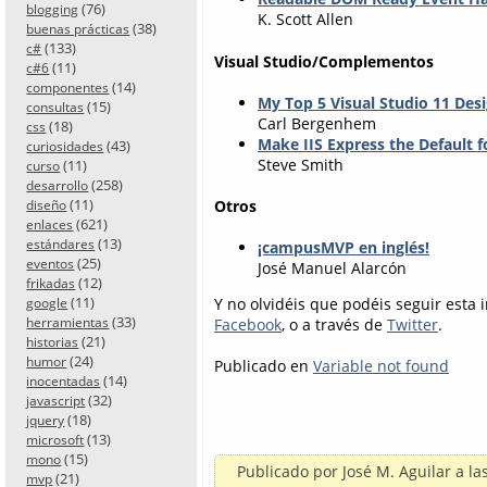
(76)
blogging
K. Scott Allen
(38)
buenas prácticas
(133)
c#
Visual Studio/Complementos
(11)
c#6
(14)
componentes
My Top 5 Visual Studio 11 De
(15)
consultas
Carl Bergenhem
(18)
css
Make IIS Express the Default 
(43)
curiosidades
Steve Smith
(11)
curso
(258)
desarrollo
(11)
Otros
diseño
(621)
enlaces
(13)
estándares
¡campusMVP en inglés!
(25)
eventos
José Manuel Alarcón
(12)
frikadas
(11)
Y no olvidéis que podéis seguir esta
google
(33)
herramientas
Facebook
, o a través de
Twitter
.
(21)
historias
(24)
humor
Publicado en
Variable not found
(14)
inocentadas
(32)
javascript
(18)
jquery
(13)
microsoft
(15)
mono
Publicado por
José M. Aguilar
a la
(21)
mvp