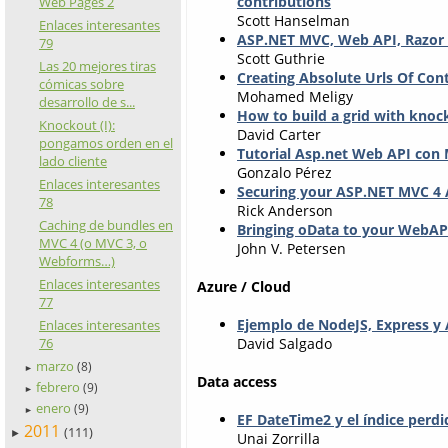
contributions
Web Pages 2
Scott Hanselman
Enlaces interesantes
ASP.NET MVC, Web API, Razor
79
Scott Guthrie
Las 20 mejores tiras
Creating Absolute Urls Of Con
cómicas sobre
Mohamed Meligy
desarrollo de s...
How to build a grid with kno
Knockout (I):
David Carter
pongamos orden en el
Tutorial Asp.net Web API con
lado cliente
Gonzalo Pérez
Enlaces interesantes
Securing your ASP.NET MVC 4
78
Rick Anderson
Caching de bundles en
Bringing oData to your WebAPI
MVC 4 (o MVC 3, o
John V. Petersen
Webforms…)
Enlaces interesantes
Azure / Cloud
77
Ejemplo de NodeJS, Express y
Enlaces interesantes
David Salgado
76
marzo
(8)
►
Data access
febrero
(9)
►
enero
(9)
►
EF DateTime2 y el índice perdi
2011
(111)
►
Unai Zorrilla