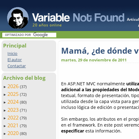
Artícu
20 años online
Principal
Mamá, ¿de dónde v
Inicio
El autor
martes, 29 de noviembre de 2011
Contactar
Archivo del blog
En ASP.NET MVC normalmente
utili
2026
(37)
►
adicional a las propiedades del Mod
2025
(72)
textual, formato de presentación, tip
►
utilizada desde la capa vista para gen
2024
(80)
►
incluso lógica de edición o presentac
2023
(71)
►
2022
(79)
Sin embargo, los atributos en el prop
►
en el framework. En este post vere
2021
(79)
►
especificar
esta información.
2020
(80)
►