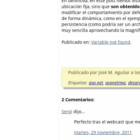
En definitiva, en este post hemos vis
ubicación fija, sino que
son obtenido
modificar el comportamiento por def
de forma dinámica, como en el ejemp
persistencia (como podría ser un arc
muy sencilla aprovechando la magnífic
Publicado en:
Variable not found
.
Publicado por
José M. Aguilar
a la
Etiquetas:
asp.net
,
aspnetmvc
,
desar
2 Comentarios:
Sergi
dijo...
Perfecto tras el webcast que m
martes, 29 noviembre, 2011