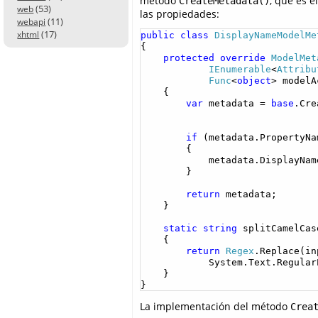
método
, que es 
CreateMetadata()
(53)
web
las propiedades:
(11)
webapi
(17)
xhtml
public
class
DisplayNameModelMe
{

protected
override
ModelMet
IEnumerable
<
Attribu
Func
<
object
> modelA
    {

var
 metadata = 
base
.Cre
                               
if
 (metadata.PropertyNa
        {

            metadata.DisplayNam
        }

return
 metadata;

    }

static
string
 splitCamelCas
    {

return
Regex
.Replace(in
            System.Text.Regular
    }

}
La implementación del método
Crea