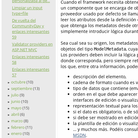
personalizada al de...
Cuando el framework necesita obtener
un componente que se encarga de ob
Limpiar un input
type=file
proveedor usado por defecto se lla
leer los atributos desde la definició
De vuelta del
que obtenga los metadatos desde otro
CommunityDay y
simplemente introducir lógica durant
enlaces interesantes
59
Sea cual sea su origen, los metadat
Validator providers en
objetos del tipo
, cuy
ModelMetadata
ASP.NET MVC
Los providers deben incluir la lógic
Enlaces interesantes
donde corresponda, pero siempre re
58
los que, entre otra información, pode
Enlaces interesantes
57
descripción del elemento,
octubre
cadena de formato cuando es v
(10)
►
tipo de datos que contiene (email
septiembre
(13)
►
orden en el que debe aparecer 
julio
(9)
►
interfaces de edición o visualiz
junio
(10)
►
representación textual para los
mayo
(15)
►
si el dato es obligatorio, o de só
abril
(6)
►
si debe ser mostrado en edición
marzo
(8)
►
la plantilla de edición o visual
febrero
(11)
►
… y muchos más. Podéis consul
enero
(10)
MSDN
.
►