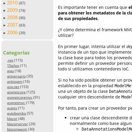
2010
(87)
►
Es importante tener en cuenta que
e
2009
(74)
►
para obtener los metadatos de la cla
2008
(90)
de sus propiedades
.
►
2007
(83)
►
¿Y cómo determina el framework MV
2006
(39)
►
utilizar?
En primer lugar, intenta utilizar el
de
instancia de un tipo que implement
Categorías
la clase base para todos los proveed
(115)
.net
permite definir un proveedor persona
(11)
10años
todo si utilizamos contenedores IoC.
(18)
ajax
(35)
aniversario
Si no ha sido posible obtener un pr
(16)
antispam
establecido en la propiedad
ModelMe
(153)
asp.net
una un objeto de la clase
DataAnnot
(125)
aspnetcore
cualquier otro descendiente de
Mode
(91)
aspnetcoremvc
(179)
aspnetmvc
Por tanto, para crear un proveedor p
(11)
auges
(57)
autobombo
crear una clase descendiente 
(48)
blazor
normalmente como base algunos
(29)
blazorserver
(30)
DataAnnotationsModelM
blazorwasm