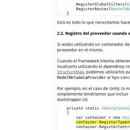
        RegisterGlobalFilters(
G
        RegisterRoutes(
RouteTab
    }
Esto es todo lo que necesitamos hac
2.2. Registro del proveedor usando 
Si estáis utilizando un contenedor de
proveedor en el mismo.
Cuando el framework intenta obtener
localizarlo utilizando el
dependency re
StructureMap
, podemos utilizarlos p
al tipo con
ModelMetadataProvider
Por ejemplo, en el caso de Unity, lo 
simplemente tendríamos que incluir la
bootstrapper.cs
):
private
static
IUnityContai
    {

var
 container = 
new
Uni
container.RegisterType<
        container.RegisterContro