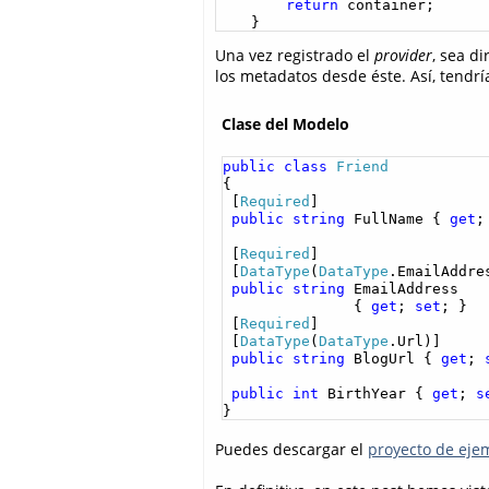
return
 container;

    }
Una vez registrado el
provider
, sea d
los metadatos desde éste. Así, tendrí
Clase del Modelo
public
class
Friend
{

 [
Required
]

public
string
 FullName { 
get
;
 [
Required
]

 [
DataType
(
DataType
.EmailAddres
public
string
 EmailAddress 

               { 
get
; 
set
; }

 [
Required
]

 [
DataType
(
DataType
.Url)]

public
string
 BlogUrl { 
get
; 
public
int
 BirthYear { 
get
; 
s
}
Puedes descargar el
proyecto de eje