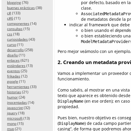
(76)
por defecto, basado en la
blogging
(38)
clase.
buenas prácticas
(133)
c#
AssociatedMetadataPro
(11)
c#6
de metadatos desde la p
(14)
componentes
indicar al framework que debe 
(15)
consultas
o bien usando el
dependen
(18)
css
o bien estableciendo una
(43)
curiosidades
ModelMetadataProvider
(11)
curso
(258)
desarrollo
Pero mejor veámoslo con un ejempl
(11)
diseño
(621)
enlaces
2. Creando un metadata prov
(13)
estándares
(25)
eventos
Vamos a implementar un proveedor d
(12)
frikadas
funcionamiento.
(11)
google
(33)
herramientas
Como sabéis, al mostrar en una vista 
(21)
historias
texto que aparece es obtenido desde 
(24)
humor
(en ese orden); en caso
DisplayName
(14)
inocentadas
propiedad.
(32)
javascript
(18)
jquery
Pues bien, nuestro objetivo es conse
(13)
microsoft
(
) de cada campo partie
(15)
DisplayName
mono
(21)
casing”, de forma que podremos ahorr
mvp