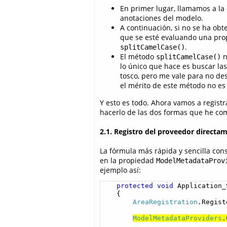
En primer lugar, llamamos a la 
anotaciones del modelo.
A continuación, si no se ha ob
que se esté evaluando una pro
.
splitCamelCase()
El método
n
splitCamelCase()
lo único que hace es buscar las
tosco, pero me vale para no desv
el mérito de este método no es
Y esto es todo. Ahora vamos a regist
hacerlo de las dos formas que he co
2.1. Registro del proveedor directa
La fórmula más rápida y sencilla con
en la propiedad
ModelMetadataProv
ejemplo así:
protected
void
 Application_
    {

AreaRegistration
.Regist
ModelMetadataProviders
.