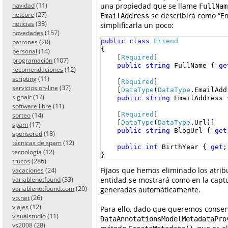
(11)
una propiedad que se llame
navidad
FullNam
(27)
netcore
se describirá como “Em
EmailAddress
(38)
noticias
simplificarla un poco:
(157)
novedades
(20)
public
class
Friend
patrones
{

(14)
personal
    [
Required
]

(107)
programación
public
string
 FullName { 
ge
(12)
recomendaciones
(11)
scripting
    [
Required
]

(37)
servicios on-line
    [
DataType
(
DataType
.EmailAdd
(17)
signalr
public
string
 EmailAddress 
(11)
software libre
(14)
    [
Required
]

sorteo
    [
DataType
(
DataType
.Url)]

(17)
spam
public
string
 BlogUrl { 
get
(18)
sponsored
(12)
técnicas de spam
public
int
 BirthYear { 
get
;
(12)
tecnología
}
(286)
trucos
Fijaos que hemos eliminado los atri
(24)
vacaciones
(33)
entidad se mostrará como en la captu
variablenotfound
(20)
generadas automáticamente.
variablenotfound.com
(26)
vb.net
(12)
viajes
Para ello, dado que queremos conser
(11)
visualstudio
DataAnnotationsModelMetadataPr
(28)
vs2008