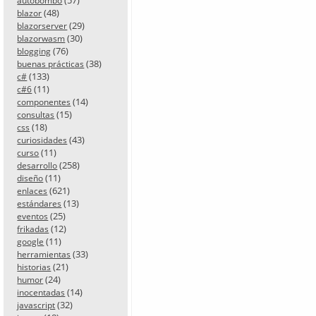
autobombo
(48)
blazor
(29)
blazorserver
(30)
blazorwasm
(76)
blogging
(38)
buenas prácticas
(133)
c#
(11)
c#6
(14)
componentes
(15)
consultas
(18)
css
(43)
curiosidades
(11)
curso
(258)
desarrollo
(11)
diseño
(621)
enlaces
(13)
estándares
(25)
eventos
(12)
frikadas
(11)
google
(33)
herramientas
(21)
historias
(24)
humor
(14)
inocentadas
(32)
javascript