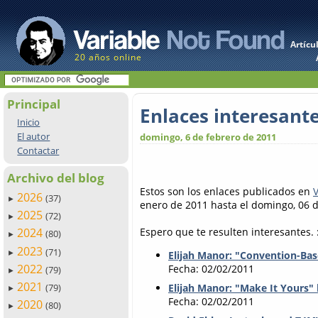
Artícu
20 años online
Principal
Enlaces interesant
Inicio
El autor
domingo, 6 de febrero de 2011
Contactar
Archivo del blog
Estos son los enlaces publicados en
2026
(37)
►
enero de 2011 hasta el domingo, 06 d
2025
(72)
►
Espero que te resulten interesantes. :
2024
(80)
►
2023
(71)
►
Elijah Manor: "Convention-Bas
2022
Fecha: 02/02/2011
(79)
►
2021
(79)
Elijah Manor: "Make It Yours" 
►
Fecha: 02/02/2011
2020
(80)
►