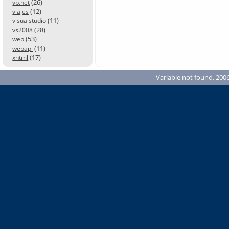
(26)
vb.net
(12)
viajes
(11)
visualstudio
(28)
vs2008
(53)
web
(11)
webapi
(17)
xhtml
Variable not found, 2006