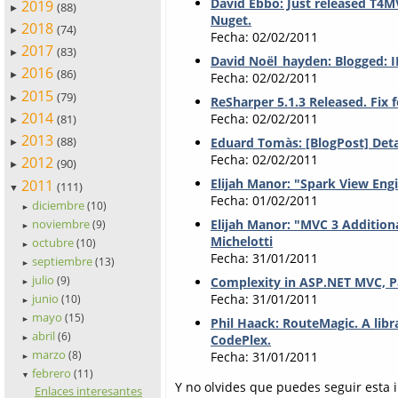
David Ebbo: Just released T4MV
2019
(88)
►
Nuget.
2018
(74)
►
Fecha: 02/02/2011
2017
(83)
►
David Noël_hayden: Blogged:
2016
(86)
►
Fecha: 02/02/2011
2015
(79)
►
ReSharper 5.1.3 Released. Fix f
2014
Fecha: 02/02/2011
(81)
►
2013
(88)
Eduard Tomàs: [BlogPost] Deta
►
Fecha: 02/02/2011
2012
(90)
►
Elijah Manor: "Spark View Eng
2011
(111)
▼
Fecha: 01/02/2011
diciembre
(10)
►
noviembre
Elijah Manor: "MVC 3 Additio
(9)
►
Michelotti
octubre
(10)
►
Fecha: 31/01/2011
septiembre
(13)
►
julio
(9)
Complexity in ASP.NET MVC, P
►
junio
Fecha: 31/01/2011
(10)
►
mayo
(15)
►
Phil Haack: RouteMagic. A libr
abril
(6)
CodePlex.
►
marzo
(8)
Fecha: 31/01/2011
►
febrero
(11)
▼
Y no olvides que puedes seguir esta 
Enlaces interesantes