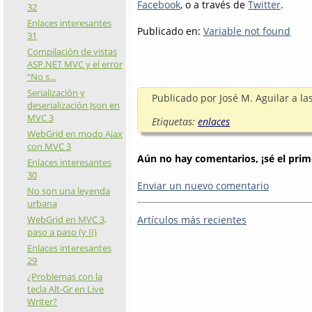
Facebook
, o a través de
Twitter
.
32
Enlaces interesantes
Publicado en:
Variable not found
31
Compilación de vistas
ASP.NET MVC y el error
“No s...
Serialización y
Publicado por
José M. Aguilar
a la
deserialización Json en
MVC 3
Etiquetas:
enlaces
WebGrid en modo Ajax
con MVC 3
Aún no hay comentarios, ¡sé el prim
Enlaces interesantes
30
Enviar un nuevo comentario
No son una leyenda
urbana
Artículos más recientes
WebGrid en MVC 3,
paso a paso (y II)
Enlaces interesantes
29
¿Problemas con la
tecla Alt-Gr en Live
Writer?