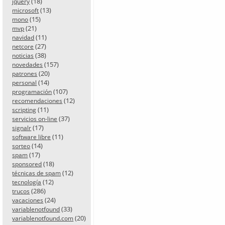
(18)
jquery
(13)
microsoft
(15)
mono
(21)
mvp
(11)
navidad
(27)
netcore
(38)
noticias
(157)
novedades
(20)
patrones
(14)
personal
(107)
programación
(12)
recomendaciones
(11)
scripting
(37)
servicios on-line
(17)
signalr
(11)
software libre
(14)
sorteo
(17)
spam
(18)
sponsored
(12)
técnicas de spam
(12)
tecnología
(286)
trucos
(24)
vacaciones
(33)
variablenotfound
(20)
variablenotfound.com