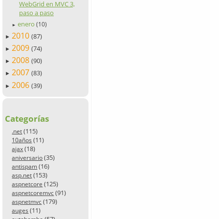
WebGrid en MVC 3,
paso a paso
enero
(10)
►
2010
(87)
►
2009
(74)
►
2008
(90)
►
2007
(83)
►
2006
(39)
►
Categorías
(115)
.net
(11)
10años
(18)
ajax
(35)
aniversario
(16)
antispam
(153)
asp.net
(125)
aspnetcore
(91)
aspnetcoremvc
(179)
aspnetmvc
(11)
auges
(57)