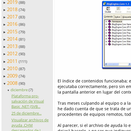
2019
(88)
►
2018
(74)
►
2017
(83)
►
2016
(86)
►
2015
(79)
►
2014
(81)
►
2013
(88)
►
2012
(90)
►
2011
(111)
►
2010
(87)
►
2009
(74)
►
El índice de contenidos funcionaba; 
2008
(90)
▼
ejecutaba correctamente, pero sin em
diciembre
(7)
▼
la pantalla anterior en lugar del con
Plataforma pro-
salvación de Visual
Tras meses culpando al equipo o a la
Basic .NET (SVB...
he dado cuenta de que se trata de u
25 de diciembre...
procedentes de equipos remotos, todo
Visualizar archivos de
Al parecer, si el archivo de ayuda l
ayuda .CHM
descargados de I...
dejará hacerlo, a no ser que indiques