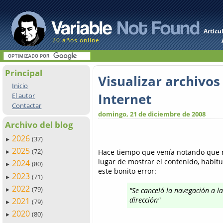
Artícu
20 años online
Principal
Visualizar archivo
Inicio
Internet
El autor
Contactar
domingo, 21 de diciembre de 2008
Archivo del blog
2026
(37)
►
2025
(72)
Hace tiempo que venía notando que m
►
lugar de mostrar el contenido, habit
2024
(80)
►
este bonito error:
2023
(71)
►
2022
(79)
"Se canceló la navegación a la
►
dirección"
2021
(79)
►
2020
(80)
►