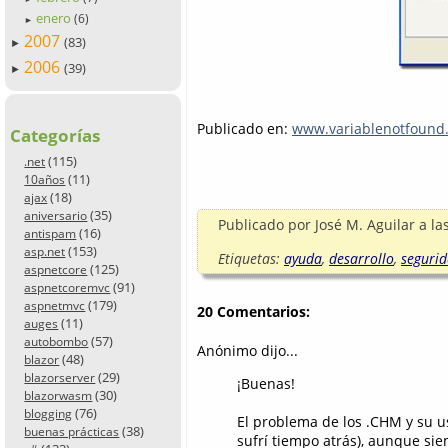
enero
(6)
►
2007
(83)
►
2006
(39)
►
Publicado en:
www.variablenotfound
Categorías
(115)
.net
(11)
10años
(18)
ajax
(35)
aniversario
Publicado por
José M. Aguilar
a la
(16)
antispam
(153)
asp.net
Etiquetas:
ayuda
,
desarrollo
,
seguri
(125)
aspnetcore
(91)
aspnetcoremvc
(179)
aspnetmvc
20 Comentarios:
(11)
auges
(57)
autobombo
Anónimo dijo...
(48)
blazor
(29)
blazorserver
¡Buenas!
(30)
blazorwasm
(76)
blogging
El problema de los .CHM y su u
(38)
buenas prácticas
sufrí tiempo atrás), aunque si