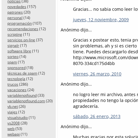
(38)
noticias
(157)
novedades
Gracias... no sabia como leer los
(20)
patrones
(14)
personal
jueves, 12 noviembre, 2009
(107)
programación
(12)
recomendaciones
Anónimo dijo...
(11)
scripting
(37)
Gracias x postear esto, tenia 
servicios on-line
(17)
sin problemas, ah y si es cierto
signalr
(11)
software libre
tiene. Puedes descargarlo desde
(14)
sorteo
http://www.microsoft.com/down
(17)
spam
8070-334cd175d4bb
(18)
sponsored
(12)
técnicas de spam
viernes, 26 marzo, 2010
(12)
tecnología
Anónimo dijo...
(286)
trucos
(24)
vacaciones
no logro leer mi archivo, antes 
(33)
variablenotfound
propiedades no tengo la opción
(20)
variablenotfound.com
agradecería.
(26)
vb.net
(12)
viajes
sábado, 26 enero, 2013
(11)
visualstudio
(28)
vs2008
Anónimo dijo...
(53)
web
(11)
webapi
Muchas gracias por esta solució