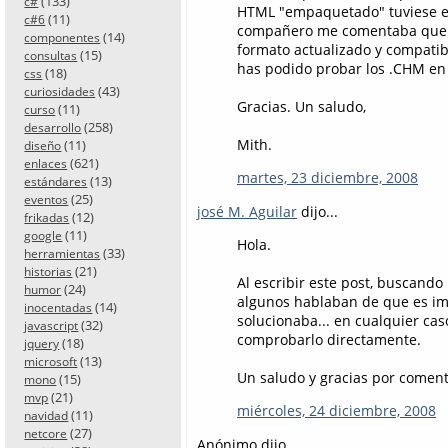
(133)
c#
HTML "empaquetado" tuviese est
(11)
c#6
compañero me comentaba que Vi
(14)
componentes
formato actualizado y compatibl
(15)
consultas
has podido probar los .CHM en
(18)
css
(43)
curiosidades
Gracias. Un saludo,
(11)
curso
(258)
desarrollo
Mith.
(11)
diseño
(621)
enlaces
martes, 23 diciembre, 2008
(13)
estándares
(25)
eventos
josé M. Aguilar
dijo...
(12)
frikadas
(11)
google
Hola.
(33)
herramientas
(21)
historias
Al escribir este post, buscando
(24)
humor
algunos hablaban de que es imp
(14)
inocentadas
solucionaba... en cualquier ca
(32)
javascript
comprobarlo directamente.
(18)
jquery
(13)
microsoft
Un saludo y gracias por coment
(15)
mono
(21)
mvp
miércoles, 24 diciembre, 2008
(11)
navidad
(27)
netcore
Anónimo dijo...