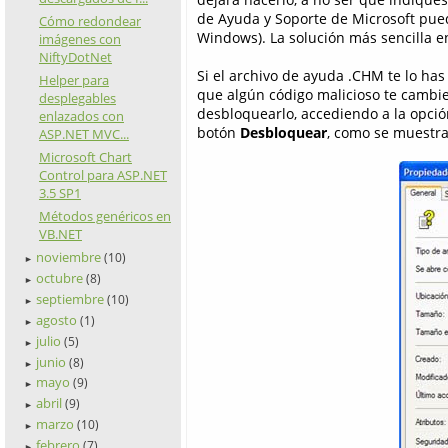
de Ayuda y Soporte de Microsoft pu
Cómo redondear
Windows). La solución más sencilla en
imágenes con
NiftyDotNet
Si el archivo de ayuda .CHM te lo ha
Helper para
que algún código malicioso te cambie
desplegables
desbloquearlo, accediendo a la opci
enlazados con
botón
Desbloquear
, como se muestra
ASP.NET MVC...
Microsoft Chart
Control para ASP.NET
3.5 SP1
Métodos genéricos en
VB.NET
noviembre
(10)
►
octubre
(8)
►
septiembre
(10)
►
agosto
(1)
►
julio
(5)
►
junio
(8)
►
mayo
(9)
►
abril
(9)
►
marzo
(10)
►
febrero
(7)
►