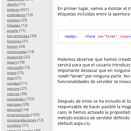
(11)
diseño
En primer lugar, vamos a montar el in
(621)
enlaces
etiquetas incluidas entre la apertura
(13)
estándares
(25)
eventos
(12)
frikadas
(11)
google
(33)
herramientas
<
body
>
<
form
id
=
"form1"
runat
(21)
historias
(24)
humor
(14)
inocentadas
(32)
javascript
Podemos observar que hemos creado u
(18)
jquery
servirá para que el usuario introduz
(13)
microsoft
importante destacar que en ninguno d
(15)
mono
runat="server"
por ninguna parte. No e
(21)
mvp
funcionalidades de servidor se invoc
(11)
navidad
(27)
netcore
(38)
noticias
(157)
novedades
Después de estos se ha incluido el
Sc
(20)
patrones
responsable de hacer posible la magia
(14)
personal
caso, le hemos activado la propieda
(107)
programación
método estático de servidor definido 
(12)
recomendaciones
(default.aspx.cs).
(11)
scripting
(37)
servicios on-line