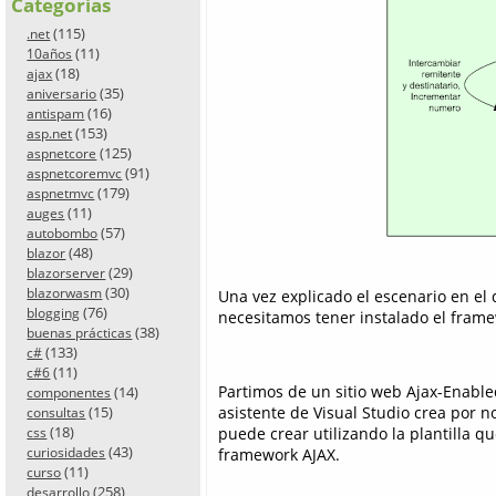
Categorías
(115)
.net
(11)
10años
(18)
ajax
(35)
aniversario
(16)
antispam
(153)
asp.net
(125)
aspnetcore
(91)
aspnetcoremvc
(179)
aspnetmvc
(11)
auges
(57)
autobombo
(48)
blazor
(29)
blazorserver
(30)
blazorwasm
Una vez explicado el escenario en el
(76)
blogging
necesitamos tener instalado el fram
(38)
buenas prácticas
(133)
c#
(11)
c#6
Partimos de un sitio web Ajax-Enable
(14)
componentes
asistente de Visual Studio crea por n
(15)
consultas
(18)
puede crear utilizando la plantilla q
css
(43)
framework AJAX.
curiosidades
(11)
curso
(258)
desarrollo