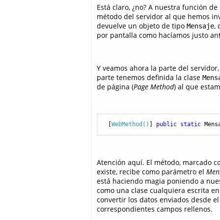
Está claro, ¿no? A nuestra función de
método del servidor al que hemos i
devuelve un objeto de tipo
,
Mensaje
por pantalla como hacíamos justo ant
Y veamos ahora la parte del servidor,
parte tenemos definida la clase
Mens
de página (
Page Method
) al que esta
 [
WebMethod()
] 
public
static
 Mens
Atención aquí. El método, marcado co
existe, recibe como parámetro el
Men
está haciendo magia poniendo a nuest
como una clase cualquiera escrita en
convertir los datos enviados desde e
correspondientes campos rellenos.