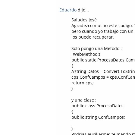
Eduardo
dijo...
Saludos José
Agradezco mucho este codigo. 
pero cuando yo trabajo con un
los puedo recuperar.
Solo pongo una Metodo :
[WebMethod()]
public static ProcesaDatos Ca
{
//string Datos = Convert.ToStrin
cps.ConfCampos = cps.ConfCa
return cps;
}
y una clase :
public class ProcesaDatos
{
public string ConfCampos;
}
Podrias auxiliarme; te mando 