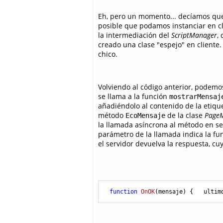
Eh, pero un momento... decíamos que
posible que podamos instanciar en cl
la intermediación del
ScriptManager
,
creado una clase "espejo" en cliente
chico.
Volviendo al código anterior, podemo
se llama a la función
mostrarMensaj
añadiéndolo al contenido de la etique
método
de la clase
Page
EcoMensaje
la llamada asíncrona al método en se
parámetro de la llamada indica la fun
el servidor devuelva la respuesta, cu
function
OnOK
(
mensaje
) {   ultim