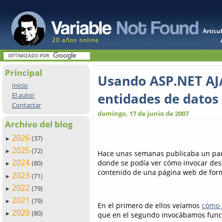
Artícu
20 años online
Principal
Usando ASP.NET AJA
Inicio
entidades de datos
El autor
Contactar
domingo, 17 de junio de 2007
Archivo del blog
2026
(37)
►
2025
(72)
►
Hace unas semanas publicaba un par 
2024
donde se podía ver cómo invocar desde
(80)
►
contenido de una página web de form
2023
(71)
►
2022
(79)
►
2021
(79)
►
En el primero de ellos veíamos
cómo 
2020
(80)
que en el segundo invocábamos func
►