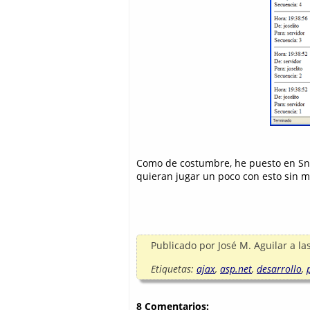
Como de costumbre, he puesto en Sna
quieran jugar un poco con esto sin 
Publicado por
José M. Aguilar
a la
Etiquetas:
ajax
,
asp.net
,
desarrollo
,
8 Comentarios: