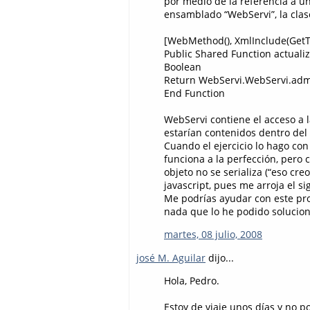
por medio de la referencia a un
ensamblado “WebServi”, la clase
[WebMethod(), XmlInclude(GetT
Public Shared Function actuali
Boolean
Return WebServi.WebServi.adm
End Function
WebServi contiene el acceso a l
estarían contenidos dentro del 
Cuando el ejercicio lo hago con
funciona a la perfección, pero 
objeto no se serializa (“eso cre
javascript, pues me arroja el si
Me podrías ayudar con este pro
nada que lo he podido solucion
martes, 08 julio, 2008
josé M. Aguilar
dijo...
Hola, Pedro.
Estoy de viaje unos días y no p