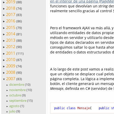
en el interior de una página (PageMe
2019
(88)
►
funciones que devolvían un
string
des
2018
(74)
►
realmente sencillo gracias al control
2017
(83)
►
2016
(86)
►
2015
(79)
Pero el framework AJAX va más allá, y
►
utilizando entidades de datos propia
2014
(81)
►
método en servidor y utilizarlo desde
2013
(88)
►
tipos de datos declarados en servido
2012
(90)
conseguimos saltar lo que hasta aho
►
de entidades o datos estructurados de
2011
(111)
►
2010
(87)
►
2009
(74)
►
A lo largo de este post vamos a real
2008
(90)
►
que un objeto se desplace cual pelota
2007
página completa. La lógica a impleme
(83)
▼
botón, el cliente generará un mensaje
diciembre
(10)
►
Mensaje
, definida en C# (servidor) de
noviembre
(10)
►
octubre
(9)
►
septiembre
(15)
►
agosto
(1)
►
public
class
Mensaje
{    
public
s
julio
(9)
►