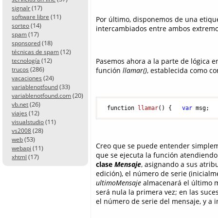
(17)
signalr
(11)
software libre
Por último, disponemos de una etiq
(14)
sorteo
intercambiados entre ambos extremo
(17)
spam
(18)
sponsored
(12)
técnicas de spam
(12)
Pasemos ahora a la parte de lógica en
tecnología
(286)
trucos
función
llamar()
, establecida como co
(24)
vacaciones
(33)
variablenotfound
(20)
variablenotfound.com
(26)
vb.net
function 
llamar
()
 {   
var
 msg;  
(12)
viajes
(11)
visualstudio
(28)
vs2008
(53)
web
Creo que se puede entender simplemen
(11)
webapi
que se ejecuta la función atendiendo
(17)
xhtml
clase
Mensaje
, asignando a sus atrib
edición), el número de serie (inicialme
ultimoMensaje
almacenará el último m
será nula la primera vez; en las suce
el número de serie del mensaje, y a i