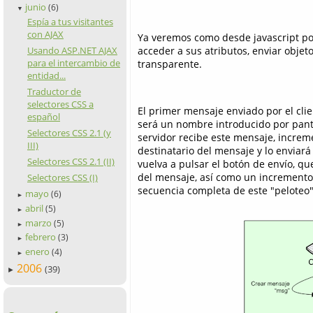
junio
(6)
▼
Espía a tus visitantes
con AJAX
Ya veremos como desde javascript pod
Usando ASP.NET AJAX
acceder a sus atributos, enviar objet
para el intercambio de
transparente.
entidad...
Traductor de
selectores CSS a
El primer mensaje enviado por el cli
español
será un nombre introducido por pant
Selectores CSS 2.1 (y
servidor recibe este mensaje, increme
III)
destinatario del mensaje y lo enviará
Selectores CSS 2.1 (II)
vuelva a pulsar el botón de envío, q
del mensaje, así como un incremento
Selectores CSS (I)
secuencia completa de este "peloteo"
mayo
(6)
►
abril
(5)
►
marzo
(5)
►
febrero
(3)
►
enero
(4)
►
2006
(39)
►