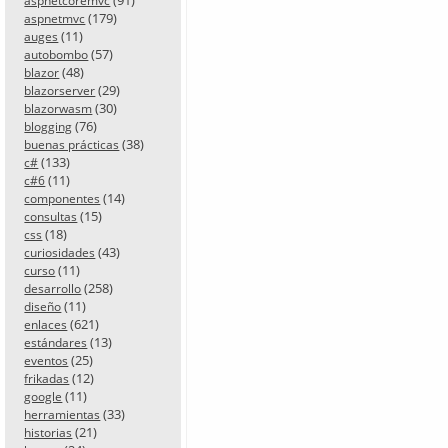
(91)
aspnetcoremvc
(179)
aspnetmvc
(11)
auges
(57)
autobombo
(48)
blazor
(29)
blazorserver
(30)
blazorwasm
(76)
blogging
(38)
buenas prácticas
(133)
c#
(11)
c#6
(14)
componentes
(15)
consultas
(18)
css
(43)
curiosidades
(11)
curso
(258)
desarrollo
(11)
diseño
(621)
enlaces
(13)
estándares
(25)
eventos
(12)
frikadas
(11)
google
(33)
herramientas
(21)
historias