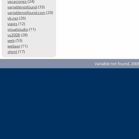
(24)
vacaciones
(33)
variablenotfound
(20)
variablenotfound.com
(26)
vb.net
(12)
viajes
(11)
visualstudio
(28)
vs2008
(53)
web
(11)
webapi
(17)
xhtml
Variable not found, 2006