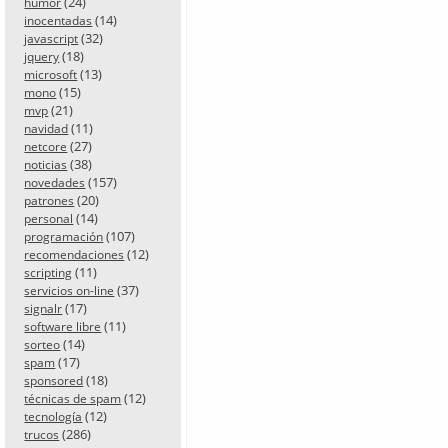
(24)
humor
(14)
inocentadas
(32)
javascript
(18)
jquery
(13)
microsoft
(15)
mono
(21)
mvp
(11)
navidad
(27)
netcore
(38)
noticias
(157)
novedades
(20)
patrones
(14)
personal
(107)
programación
(12)
recomendaciones
(11)
scripting
(37)
servicios on-line
(17)
signalr
(11)
software libre
(14)
sorteo
(17)
spam
(18)
sponsored
(12)
técnicas de spam
(12)
tecnología
(286)
trucos