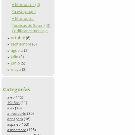
A Marruecos (II)
Ya estoy aquí
A Marruecos
Técnicas de Spam (III):
Codificar el mensaje
octubre
(6)
►
septiembre
(6)
►
agosto
(2)
►
julio
(3)
►
junio
(5)
►
mayo
(8)
►
Categorías
(115)
.net
(11)
10años
(18)
ajax
(35)
aniversario
(16)
antispam
(153)
asp.net
(125)
aspnetcore