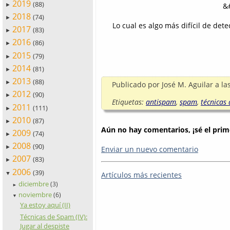
2019
(88)
&
►
2018
(74)
►
Lo cual es algo más difícil de det
2017
(83)
►
2016
(86)
►
2015
(79)
►
2014
(81)
►
2013
(88)
►
Publicado por
José M. Aguilar
a la
2012
(90)
►
Etiquetas:
antispam
,
spam
,
técnicas
2011
(111)
►
2010
(87)
►
Aún no hay comentarios, ¡sé el prim
2009
(74)
►
2008
(90)
►
Enviar un nuevo comentario
2007
(83)
►
2006
(39)
Artículos más recientes
▼
diciembre
(3)
►
noviembre
(6)
▼
Ya estoy aquí (II)
Técnicas de Spam (IV):
Jugar al despiste