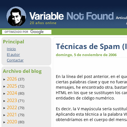
Artícu
20 años online
Principal
Técnicas de Spam (I
Inicio
El autor
domingo, 5 de noviembre de 2006
Contactar
Archivo del blog
En la línea del post anterior, en el
2026
(37)
►
ciertas palabras clave y que no fuer
2025
(72)
mensajes, he encontrado otra, basta
►
HTML en los que se sustituyen los ca
2024
(80)
►
entidades de código numérico.
2023
(71)
►
2022
(79)
Es decir, la V mayúscula sería sustit
►
Aplicando esta técnica a la palabra VI
2021
(79)
►
obtendríamos en el cuerpo del mensa
2020
(80)
►