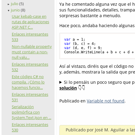
julio
Ya he comentado alguna vez que el h
(5)
►
sus funcionalidades, detalles, tram
junio
(8)
▼
sorpresas bastante a menudo.
Usar kebab-case en
rutas de aplicaciones
Hace poco, andaba haciendo algunas 
ASP.NET C...
Enlaces interesantes
533
var
 a = 
1
var
 (b, c) = 
4
Non-nullable property
var
 (d, e, f) = 
9
;

must contain a non-
Console.WriteLine(a + b + c + d +
null valu...
Enlaces interesantes
Así al vistazo, diréis que el código n
532
y, además, mostrara la salida que pr
Este código C# no
Si lo pensáis un poco seguro que p
compila. ¿Cómo lo
hacemos funcio...
solución
👇👇
Enlaces interesantes
531
Publicado en
Variable not found
.
Serialización
polimórfica con
System.Text.Json en ...
Enlaces interesantes
Publicado por
José M. Aguilar
a la
530