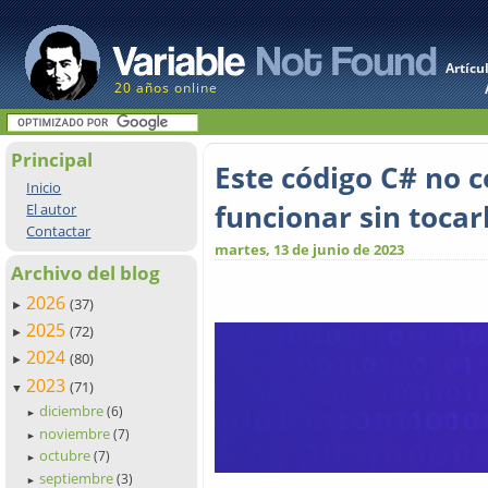
Artícu
20 años online
Principal
Este código C# no 
Inicio
funcionar sin tocar
El autor
Contactar
martes, 13 de junio de 2023
Archivo del blog
2026
(37)
►
2025
(72)
►
2024
(80)
►
2023
(71)
▼
diciembre
(6)
►
noviembre
(7)
►
octubre
(7)
►
septiembre
(3)
►