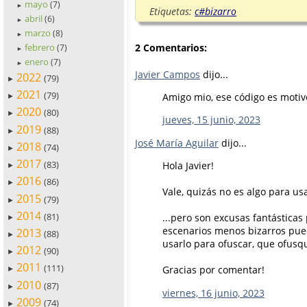
mayo
(7)
►
Etiquetas:
c#bizarro
abril
(6)
►
marzo
(8)
►
febrero
2 Comentarios:
(7)
►
enero
(7)
►
Javier Campos
dijo...
2022
(79)
►
2021
(79)
Amigo mio, ese código es motiv
►
2020
(80)
►
jueves, 15 junio, 2023
2019
(88)
►
José María Aguilar
dijo...
2018
(74)
►
2017
(83)
Hola Javier!
►
2016
(86)
►
Vale, quizás no es algo para usa
2015
(79)
►
2014
(81)
...pero son excusas fantásticas
►
escenarios menos bizarros pueda
2013
(88)
►
usarlo para ofuscar, que ofusq
2012
(90)
►
2011
(111)
Gracias por comentar!
►
2010
(87)
►
viernes, 16 junio, 2023
2009
(74)
►