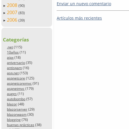
Enviar un nuevo comentario
2008
(90)
►
2007
(83)
►
Artículos más recientes
2006
(39)
►
Categorías
(115)
.net
(11)
10años
(18)
ajax
(35)
aniversario
(16)
antispam
(153)
asp.net
(125)
aspnetcore
(91)
aspnetcoremvc
(179)
aspnetmvc
(11)
auges
(57)
autobombo
(48)
blazor
(29)
blazorserver
(30)
blazorwasm
(76)
blogging
(38)
buenas prácticas