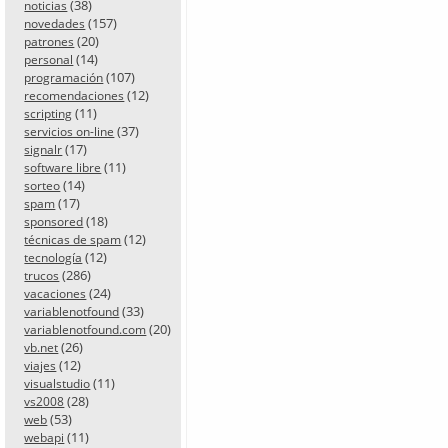
(38)
noticias
(157)
novedades
(20)
patrones
(14)
personal
(107)
programación
(12)
recomendaciones
(11)
scripting
(37)
servicios on-line
(17)
signalr
(11)
software libre
(14)
sorteo
(17)
spam
(18)
sponsored
(12)
técnicas de spam
(12)
tecnología
(286)
trucos
(24)
vacaciones
(33)
variablenotfound
(20)
variablenotfound.com
(26)
vb.net
(12)
viajes
(11)
visualstudio
(28)
vs2008
(53)
web
(11)
webapi