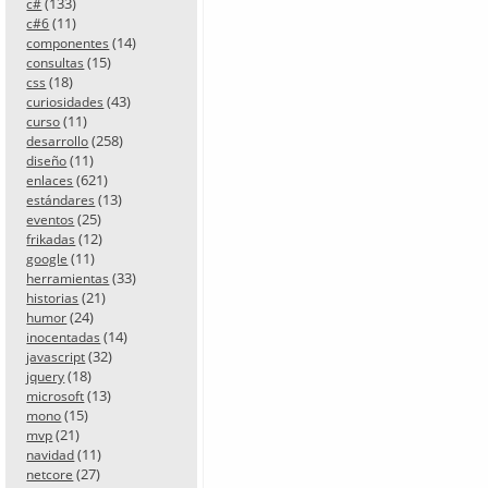
(133)
c#
(11)
c#6
(14)
componentes
(15)
consultas
(18)
css
(43)
curiosidades
(11)
curso
(258)
desarrollo
(11)
diseño
(621)
enlaces
(13)
estándares
(25)
eventos
(12)
frikadas
(11)
google
(33)
herramientas
(21)
historias
(24)
humor
(14)
inocentadas
(32)
javascript
(18)
jquery
(13)
microsoft
(15)
mono
(21)
mvp
(11)
navidad
(27)
netcore