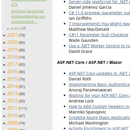
Server-side JavaScript for .NET
473
Daniel Jiménez García
Archivos JavaScript
C# 11.0 preview: parameter nul
independientes por
Ian Griffiths
componente ...
7 Improvements You Might Have
enero
(7)
Matthew MacDonald
►
2021
C#11 Parameter Null Checking
(79)
►
Wade Gausden
2020
(80)
►
Use a .NET Worker Service to r
2019
(88)
►
David Grace
2018
(74)
►
ASP.NET Core / ASP.NET / Blazor
2017
(83)
►
2016
(86)
►
ASP.NET Core updates in .NET 
2015
Daniel Roth
(79)
►
Implementing Basic Authentica
2014
(81)
►
Anuraj Parameswaran
2013
(88)
►
Waiting for your ASP.NET Core 
2012
Andrew Lock
(90)
►
How to Add Custom Headers in
2011
(111)
►
Marinko Spasojevic
2010
(87)
►
Creating Azure Maps Applicatio
2009
Michael Washington
(74)
►
Activity Enrichment in ASP.NET