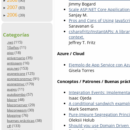
2008
(90)
►
Jimmy Bogard
2007
(83)
►
Scale ASP.NET Core Applicatio
2006
Sanjay M.
(39)
►
Pros and Cons of Using JavaScri
Saravanan G
csharpfritz/InstantAPIs: A libr
Categorías
context.
(115)
Jeffrey T. Fritz
.net
(11)
10años
(18)
ajax
Azure / Cloud
(35)
aniversario
(16)
antispam
Ejemplo de App Service con Azu
(153)
asp.net
Gisela Torres
(125)
aspnetcore
(91)
aspnetcoremvc
Conceptos / Patrones / Buenas práct
(179)
aspnetmvc
(11)
auges
Integration Events: Implement
(57)
autobombo
Isaac Ojeda
(48)
blazor
A conditional sandwich exampl
(29)
blazorserver
Mark Seemann
(30)
blazorwasm
Pure-Impure Segregation Princi
(76)
blogging
Oleksii Holub
(38)
buenas prácticas
Should you use Domain Driven
(133)
c#