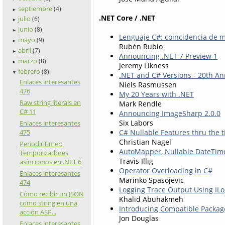
septiembre
(4)
►
.NET Core / .NET
julio
(6)
►
junio
(8)
►
Lenguaje C#: coincidencia de m
mayo
(9)
►
Rubén Rubio
abril
(7)
►
Announcing .NET 7 Preview 1
marzo
(8)
►
Jeremy Likness
febrero
(8)
▼
.NET and C# Versions - 20th An
Enlaces interesantes
Niels Rasmussen
476
My 20 Years with .NET
Raw string literals en
Mark Rendle
C# 11
Announcing ImageSharp 2.0.0
Six Labors
Enlaces interesantes
475
C# Nullable Features thru the 
Christian Nagel
PeriodicTimer:
AutoMapper, Nullable DateTime,
Temporizadores
Travis Illig
asíncronos en .NET 6
Operator Overloading in C#
Enlaces interesantes
Marinko Spasojevic
474
Logging Trace Output Using ILo
Cómo recibir un JSON
Khalid Abuhakmeh
como string en una
Introducing Compatible Packag
acción ASP...
Jon Douglas
Enlaces interesantes