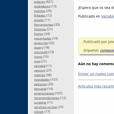
(621)
enlaces
(13)
estándares
¡Espero que os sea de
(25)
eventos
(12)
frikadas
Publicado en
Variabl
(11)
google
(33)
herramientas
(21)
historias
(24)
humor
(14)
inocentadas
Publicado por
Jos
(32)
javascript
(18)
jquery
Etiquetas:
compone
(13)
microsoft
(15)
mono
(21)
mvp
Aún no hay comentar
(11)
navidad
(27)
netcore
Enviar un nuevo com
(38)
noticias
(157)
novedades
(20)
patrones
Artículos más recien
(14)
personal
(107)
programación
(12)
recomendaciones
(11)
scripting
(37)
servicios on-line
(17)
signalr