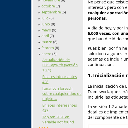
(8)
►
No pensé que existi
octubre
(7)
interesar, pero con 
►
septiembre
(5)
cualquier aportació
►
julio
personas
.
(6)
►
junio
(9)
►
A día de hoy, y por 
mayo
(9)
►
6.000 veces, con una
abril
(7)
►
que han decidido con
marzo
(8)
►
febrero
Pues bien, por fin he
(8)
►
soluciona algunos e
enero
(5)
▼
además de incluir u
Actualización de
continuación.
EF6.TagWith (versión
1.2.1)
1. Inicialización 
Enlaces interesantes
428
La inicialización de 
Iterar con foreach
Framework, que será 
sobre cualquier tipo de
incluirle las etiqueta
objeto ...
Enlaces interesantes
La versión 1.2 añade 
427
detalles de impleme
Top ten 2020 en
del componente de ta
Variable not found