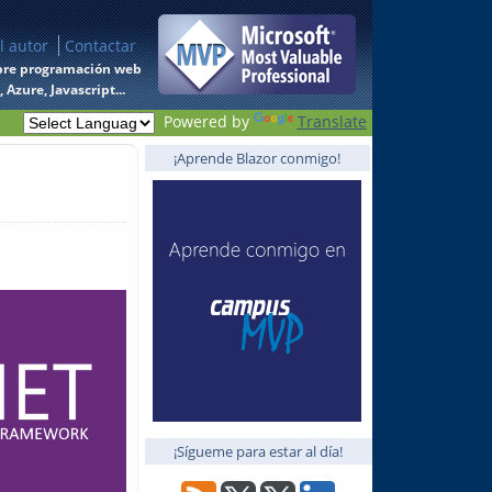
l autor
Contactar
 sobre programación web
Azure, Javascript...
Powered by
Translate
¡Aprende Blazor conmigo!
¡Sígueme para estar al día!