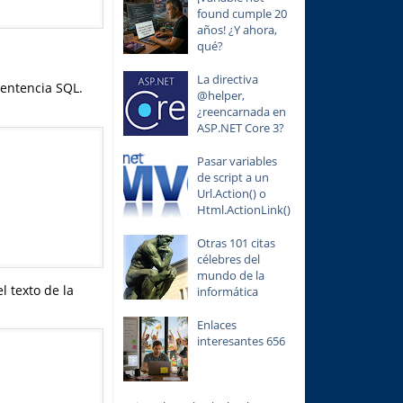
found cumple 20
años! ¿Y ahora,
qué?
La directiva
sentencia SQL.
@helper,
¿reencarnada en
ASP.NET Core 3?
Pasar variables
de script a un
Url.Action() o
Html.ActionLink()
Otras 101 citas
célebres del
mundo de la
 texto de la
informática
Enlaces
interesantes 656