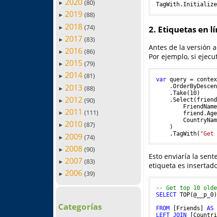
2020
(80)
►
2019
(88)
►
2018
(74)
2. Etiquetas en l
►
2017
(83)
►
Antes de la versión a
2016
(86)
►
Por ejemplo, si ejec
2015
(79)
►
2014
(81)
►
var
 query = contex
2013
    .OrderByDescen
(88)
►
    .Take(
10
)

2012
(90)
    .Select(frien
►
        FriendName
2011
(111)
        friend.Age
►
        CountryNam
2010
(87)
►
    )

    .TagWith(
"Get
2009
(74)
►
2008
(90)
►
Esto enviaría la sen
2007
(83)
►
etiqueta es insertado
2006
(39)
►
-- Get top 10 old
SELECT
 TOP(@__p_0
                 
Categorías
FROM
 [Friends] 
AS
LEFT
JOIN
 [Countr