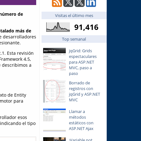
 número de
Visitas el último mes
91,416
stalado más de
 desarrolladores
Top semanal
esionante.
jqGrid: Grids
.1. Esta revisión
espectaculares
Framework 4.5,
para ASP.NET
e describimos a
MVC, paso a
paso
Borrado de
registros con
jqGrid y ASP.NET
xto de Entity
MVC
 motor para
Llamar a
rollador esos
métodos
estáticos con
indicando el tipo
ASP.NET Ajax
¡Variable not