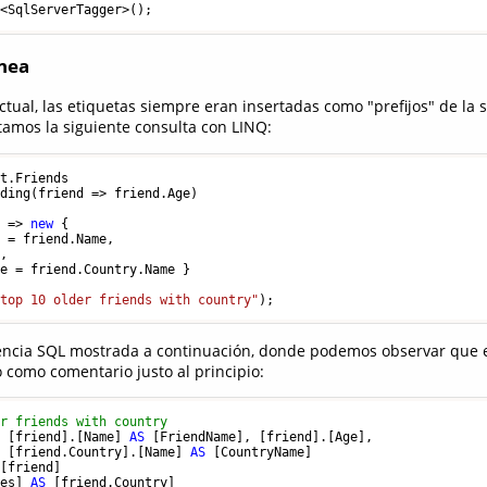
ínea
ctual, las etiquetas siempre eran insertadas como "prefijos" de la 
utamos la siguiente consulta con LINQ:
t.Friends

ding(friend => friend.Age)

d => 
new
 { 

 = friend.Name, 

, 

e = friend.Country.Name }

 top 10 older friends with country"
tencia SQL mostrada a continuación, donde podemos observar que el
 como comentario justo al principio:
er friends with country
) [friend].[Name] 
AS
 [FriendName], [friend].[Age], 

  [friend.Country].[Name] 
AS
ies] 
AS
 [friend.Country] 
