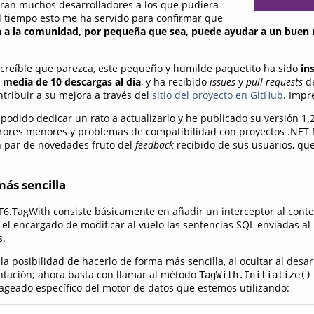
eran muchos desarrolladores a los que pudiera
el tiempo esto me ha servido para confirmar que
n a la comunidad, por pequeña que sea, puede ayudar a un buen
increíble que parezca, este pequeño y humilde paquetito ha sido
in
 media de 10 descargas al día
, y ha recibido
issues
y
pull requests
de
tribuir a su mejora a través del
sitio del proyecto en GitHub
. Impr
 podido dedicar un rato a actualizarlo y he publicado su versión 1.2
rrores menores y problemas de compatibilidad con proyectos .NET 
n par de novedades fruto del
feedback
recibido de sus usuarios, qu
más sencilla
EF6.TagWith consiste básicamente en añadir un interceptor al conte
el encargado de modificar al vuelo las sentencias SQL enviadas al
s.
la posibilidad de hacerlo de forma más sencilla, al ocultar al desar
ntación; ahora basta con llamar al método
TagWith.Initialize()
geado específico del motor de datos que estemos utilizando: