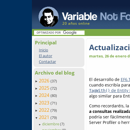
20 años online
Principal
Actualizaci
Inicio
El autor
martes, 26 de enero d
Contactar
Archivo del blog
El desarrollo de
EF6.
2026
(37)
►
cuando escribía para
2025
(72)
►
de Entity
TagWith()
2024
(80)
algo similar para Ent
►
2023
(71)
►
Como recordaréis, la 
2022
(79)
a consultas realiza
►
podría ser fácilment
2021
(79)
▼
Server Profiler o her
diciembre
(7)
►
noviembre