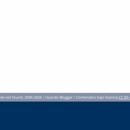
ble not found, 2006-2026 :: Usando Blogger :: Contenidos bajo licencia
CC BY-