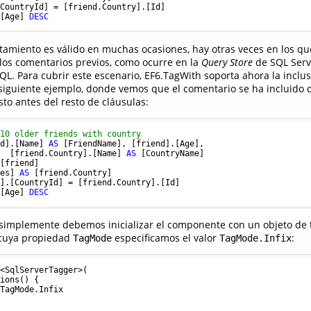
[CountryId] 
=
.[Age] 
DESC
miento es válido en muchas ocasiones, hay otras veces en los qu
 los comentarios previos, como ocurre en la
Query Store
de SQL Serve
QL. Para cubrir este escenario, EF6.TagWith soporta ahora la inclu
 siguiente ejemplo, donde vemos que el comentario se ha incluido 
usto antes del resto de cláusulas:
 10 older friends with country
nd].[Name] 
AS
 [FriendName], [friend].[Age], 

   [friend.Country].[Name] 
AS
ies] 
AS
 [friend.Country] 

d].[CountryId] 
=
.[Age] 
DESC
 simplemente debemos inicializar el componente con un objeto de 
cuya propiedad
especificamos el valor
:
TagMode
TagMode.Infix
<SqlServerTagger>(

ions() { 

TagMode.Infix 
