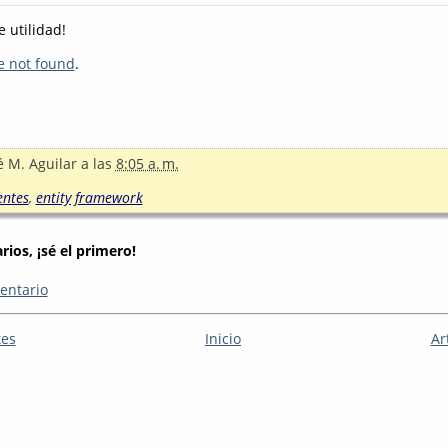
 utilidad!
e not found
.
é M. Aguilar
a las
8:05 a. m.
ntes
,
entity framework
ios, ¡sé el primero!
entario
tes
Inicio
Ar