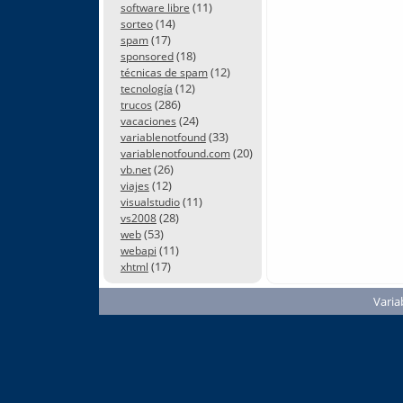
(11)
software libre
(14)
sorteo
(17)
spam
(18)
sponsored
(12)
técnicas de spam
(12)
tecnología
(286)
trucos
(24)
vacaciones
(33)
variablenotfound
(20)
variablenotfound.com
(26)
vb.net
(12)
viajes
(11)
visualstudio
(28)
vs2008
(53)
web
(11)
webapi
(17)
xhtml
Varia