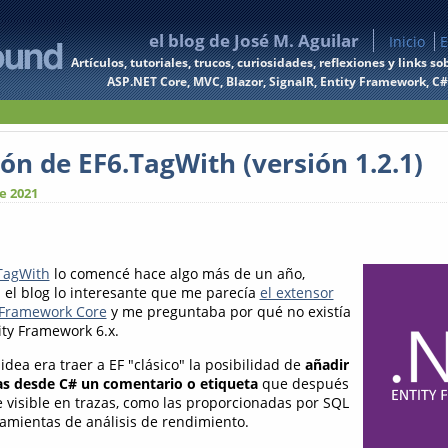
el blog de José M. Aguilar
Inicio
E
Artículos, tutoriales, trucos, curiosidades, reflexiones y links
ASP.NET Core, MVC, Blazor, SignalR, Entity Framework, C#, 
ón de EF6.TagWith (versión 1.2.1)
e 2021
TagWith
lo comencé hace algo más de un año,
 el blog lo interesante que me parecía
el extensor
 Framework Core
y me preguntaba por qué no existía
ity Framework 6.x.
idea era traer a EF "clásico" la posibilidad de
añadir
das desde C# un comentario o etiqueta
que después
e visible en trazas, como las proporcionadas por SQL
ramientas de análisis de rendimiento.