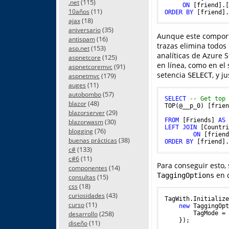
(115)
.net
ON
 [friend].
(11)
10años
ORDER
BY
 [friend]
(18)
ajax
(35)
aniversario
Aunque este comporta
(16)
antispam
trazas elimina todos
(153)
asp.net
analíticas de Azure S
(125)
aspnetcore
en línea, como en el
(91)
aspnetcoremvc
setencia
, y j
(179)
SELECT
aspnetmvc
(11)
auges
(57)
autobombo
SELECT
-- Get top
(48)
blazor
TOP(@__p_0) [frie
(29)
blazorserver
                 
FROM
 [Friends] 
AS
(30)
blazorwasm
LEFT
JOIN
 [Countr
(76)
blogging
ON
 [frien
(38)
buenas prácticas
ORDER
BY
 [friend]
(133)
c#
(11)
c#6
Para conseguir esto,
(14)
componentes
en 
TaggingOptions
(15)
consultas
(18)
css
(43)
curiosidades
TagWith.Initialize
(11)
curso
new
 TaggingOpt
(258)
        TagMode = 
desarrollo
(11)
diseño