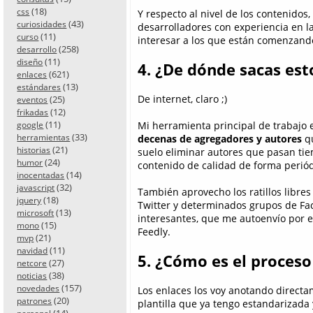
(18)
css
Y respecto al nivel de los contenidos,
(43)
curiosidades
desarrolladores con experiencia en l
(11)
curso
interesar a los que están comenzand
(258)
desarrollo
(11)
diseño
4. ¿De dónde sacas est
(621)
enlaces
(13)
estándares
De internet, claro ;)
(25)
eventos
(12)
frikadas
(11)
Mi herramienta principal de trabajo
google
(33)
herramientas
decenas de agregadores y autores
qu
(21)
historias
suelo eliminar autores que pasan tie
(24)
humor
contenido de calidad de forma periód
(14)
inocentadas
(32)
javascript
También aprovecho los ratillos libres 
(18)
jquery
Twitter y determinados grupos de Fa
(13)
microsoft
interesantes, que me autoenvío por e
(15)
mono
Feedly.
(21)
mvp
(11)
navidad
5. ¿Cómo es el proceso
(27)
netcore
(38)
noticias
(157)
novedades
Los enlaces los voy anotando direct
(20)
patrones
plantilla que ya tengo estandarizad
(14)