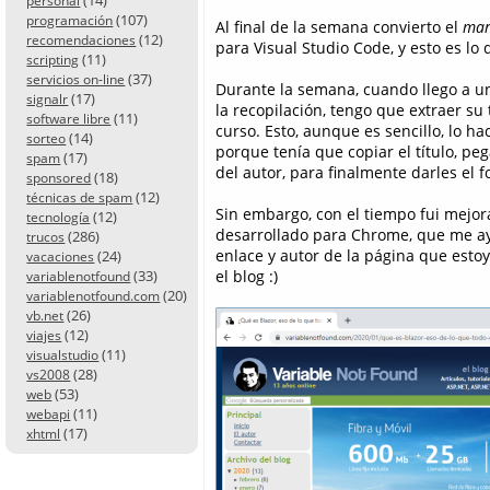
personal
(107)
programación
Al final de la semana convierto el
ma
(12)
recomendaciones
para Visual Studio Code, y esto es lo 
(11)
scripting
(37)
servicios on-line
Durante la semana, cuando llego a un
(17)
signalr
la recopilación, tengo que extraer su 
(11)
software libre
curso. Esto, aunque es sencillo, lo 
(14)
sorteo
porque tenía que copiar el título, peg
(17)
spam
del autor, para finalmente darles el 
(18)
sponsored
(12)
técnicas de spam
Sin embargo, con el tiempo fui mejor
(12)
tecnología
desarrollado para Chrome, que me a
(286)
trucos
enlace y autor de la página que esto
(24)
vacaciones
(33)
el blog :)
variablenotfound
(20)
variablenotfound.com
(26)
vb.net
(12)
viajes
(11)
visualstudio
(28)
vs2008
(53)
web
(11)
webapi
(17)
xhtml