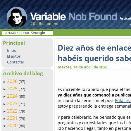
Artícu
20 años online
Principal
Diez años de enlace
Inicio
habéis querido sabe
El autor
Contactar
martes, 14 de abril de 2020
Archivo del blog
2026
(37)
►
2025
(72)
Es increíble lo rápido que pasa el t
►
ya diez años que comencé a publicar
2024
(80)
►
iniciando la serie con el post
Enlaces 
2023
(71)
►
estoy preparando la entrega semanal
2022
(79)
►
Y para celebrarlo, he pensado que es
2021
(79)
►
preguntas y curiosidades que los fie
2020
(80)
▼
ido haciendo llegar, tanto en persona