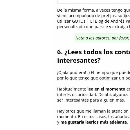
De la misma forma, a veces tengo que 
viene acompañado de prefijos, sufijos
utilizar GOTOs | El Blog de Andrés Pag
personalizado que parsee y extraiga l
Nota a los autores: por favor, 
6. ¿Lees todos los con
interesantes?
¡Ojalá pudiera! :) El tiempo que puedo
por lo que tengo que optimizar un poc
Habitualmente
leo en el momento
en
interés o curiosidad. De ahí, alguno
ser interesantes para alguien más.
Hay otros que me llaman la atención 
momento. En estos casos, los añado a
y
me gustaría leerlos más adelante
.