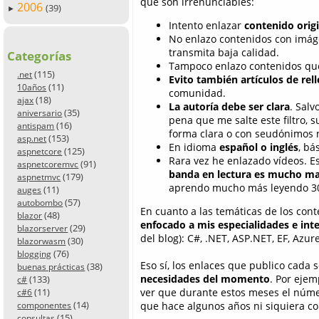
que son irrenunciables:
2006
(39)
►
Intento enlazar
contenido origi
No enlazo contenidos con imág
transmita baja calidad.
Categorías
Tampoco enlazo contenidos que 
(115)
.net
Evito también artículos de rel
(11)
10años
comunidad.
(18)
ajax
La autoría debe ser clara
. Sal
(35)
aniversario
pena que me salte este filtro, 
(16)
antispam
forma clara o con seudónimos 
(153)
asp.net
En idioma
español o inglés
, bá
(125)
aspnetcore
Rara vez he enlazado vídeos. E
(91)
aspnetcoremvc
banda en lectura es mucho m
(179)
aspnetmvc
aprendo mucho más leyendo 30
(11)
auges
(57)
autobombo
En cuanto a las temáticas de los con
(48)
blazor
enfocado a mis especialidades e int
(29)
blazorserver
del blog): C#, .NET, ASP.NET, EF, Azur
(30)
blazorwasm
(76)
blogging
Eso sí, los enlaces que publico cad
(38)
buenas prácticas
necesidades del momento
. Por eje
(133)
c#
(11)
ver que durante estos meses el núm
c#6
(14)
que hace algunos años ni siquiera co
componentes
(15)
consultas