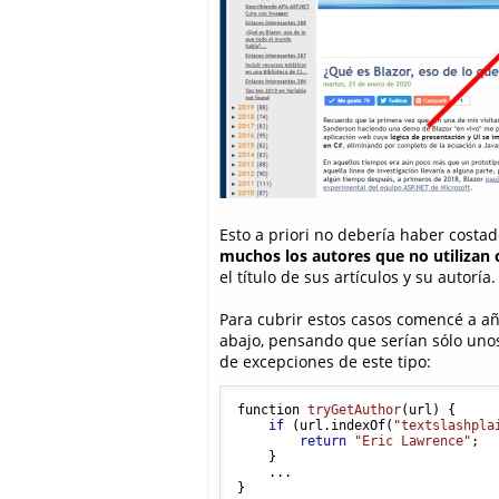
Esto a priori no debería haber costa
muchos los autores que no utilizan
el título de sus artículos y su autoría.
Para cubrir estos casos comencé a añ
abajo, pensando que serían sólo unos
de excepciones de este tipo:
function 
tryGetAuthor
(
url
)
 {

if
 (url.indexOf(
"textslashpla
return
"Eric Lawrence"
;

    }

    ...
