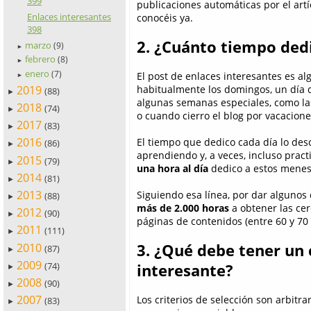
399
publicaciones automáticas por el ar
Enlaces interesantes
conocéis ya.
398
2. ¿Cuánto tiempo ded
marzo
(9)
►
febrero
(8)
►
enero
(7)
El post de enlaces interesantes es a
►
2019
habitualmente los domingos, un día q
(88)
►
algunas semanas especiales, como las
2018
(74)
►
o cuando cierro el blog por vacacione
2017
(83)
►
2016
El tiempo que dedico cada día lo des
(86)
►
aprendiendo y, a veces, incluso pra
2015
(79)
►
una hora al día
dedico a estos menes
2014
(81)
►
2013
Siguiendo esa línea, por dar algunos
(88)
►
más de 2.000 horas
a obtener las ce
2012
(90)
►
páginas de contenidos (entre 60 y 70
2011
(111)
►
3. ¿Qué debe tener un 
2010
(87)
►
2009
(74)
interesante?
►
2008
(90)
►
2007
Los criterios de selección son arbitra
(83)
►