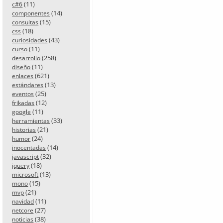
(11)
c#6
(14)
componentes
(15)
consultas
(18)
css
(43)
curiosidades
(11)
curso
(258)
desarrollo
(11)
diseño
(621)
enlaces
(13)
estándares
(25)
eventos
(12)
frikadas
(11)
google
(33)
herramientas
(21)
historias
(24)
humor
(14)
inocentadas
(32)
javascript
(18)
jquery
(13)
microsoft
(15)
mono
(21)
mvp
(11)
navidad
(27)
netcore
(38)
noticias