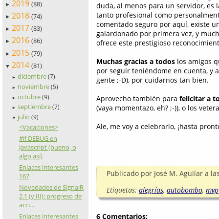
2019
(88)
duda, al menos para un servidor, es 
►
2018
tanto profesional como personalment
(74)
►
comentado seguro por aquí, existe un
2017
(83)
►
galardonado por primera vez, y mucho
2016
(86)
ofrece este prestigioso reconocimient
►
2015
(79)
►
Muchas gracias a todos
los amigos q
2014
(81)
▼
por seguir teniéndome en cuenta, y a
diciembre
(7)
►
gente ;-D), por cuidarnos tan bien.
noviembre
(5)
►
octubre
(9)
Aprovecho también para
felicitar a 
►
septiembre
(vaya momentazo, eh? ;-)), o los vete
(7)
►
julio
(9)
▼
Ale, me voy a celebrarlo, ¡hasta pront
<Vacaciones>
#if DEBUG en
Javascript (bueno, o
algo así)
Enlaces interesantes
Publicado por
José M. Aguilar
a la
167
Novedades de SignalR
Etiquetas:
alegrías
,
autobombo
,
mvp
2.1 (y III): progreso de
acci...
6 Comentarios:
Enlaces interesantes