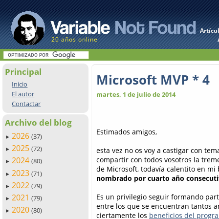
Artícu
20 años online
Principal
Microsoft MVP * 4
Inicio
El autor
martes, 1 de julio de 2014
Contactar
Archivo del blog
Estimados amigos,
2026
(37)
►
2025
(72)
esta vez no os voy a castigar con tema
►
compartir con todos vosotros la trem
2024
(80)
►
de Microsoft, todavía calentito en m
2023
(71)
►
nombrado por cuarto año consecuti
2022
(79)
►
Es un privilegio seguir formando part
2021
(79)
►
entre los que se encuentran tantos
2020
(80)
►
ciertamente los
beneficios del progr