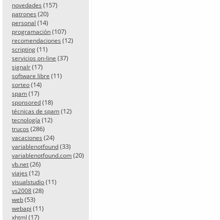
(157)
novedades
(20)
patrones
(14)
personal
(107)
programación
(12)
recomendaciones
(11)
scripting
(37)
servicios on-line
(17)
signalr
(11)
software libre
(14)
sorteo
(17)
spam
(18)
sponsored
(12)
técnicas de spam
(12)
tecnología
(286)
trucos
(24)
vacaciones
(33)
variablenotfound
(20)
variablenotfound.com
(26)
vb.net
(12)
viajes
(11)
visualstudio
(28)
vs2008
(53)
web
(11)
webapi
(17)
xhtml