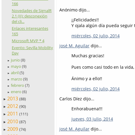
166
Anónimo dijo...
Novedades de SignalR
2.1 (II): desconexión
¡¡Felicidades!!
del cli...
Y ojala algún día pueda seguir 
Enlaces interesantes
165
miércoles, 02 julio, 2014
Microsoft MVP * 4
josé M. Aguilar
dijo...
Evento: Sevilla Mobility
Day
Muchas gracias!
junio
(8)
►
mayo
(9)
Pues como casi todo en la vida,
►
abril
(5)
►
Ánimo y a ello!!
marzo
(9)
►
febrero
(7)
►
miércoles, 02 julio, 2014
enero
(6)
►
2013
Carlos Díez dijo...
(88)
►
2012
(90)
►
Enhorabuena!!!
2011
(111)
►
jueves, 03 julio, 2014
2010
(87)
►
2009
josé M. Aguilar
dijo...
(74)
►