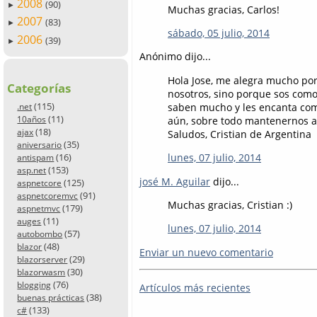
2008
(90)
►
Muchas gracias, Carlos!
2007
(83)
►
sábado, 05 julio, 2014
2006
(39)
►
Anónimo dijo...
Hola Jose, me alegra mucho por 
Categorías
nosotros, sino porque sos como
(115)
saben mucho y les encanta com
.net
(11)
aún, sobre todo mantenernos al
10años
(18)
ajax
Saludos, Cristian de Argentina
(35)
aniversario
(16)
lunes, 07 julio, 2014
antispam
(153)
asp.net
josé M. Aguilar
dijo...
(125)
aspnetcore
(91)
aspnetcoremvc
Muchas gracias, Cristian :)
(179)
aspnetmvc
(11)
auges
lunes, 07 julio, 2014
(57)
autobombo
(48)
blazor
Enviar un nuevo comentario
(29)
blazorserver
(30)
blazorwasm
(76)
blogging
Artículos más recientes
(38)
buenas prácticas
(133)
c#