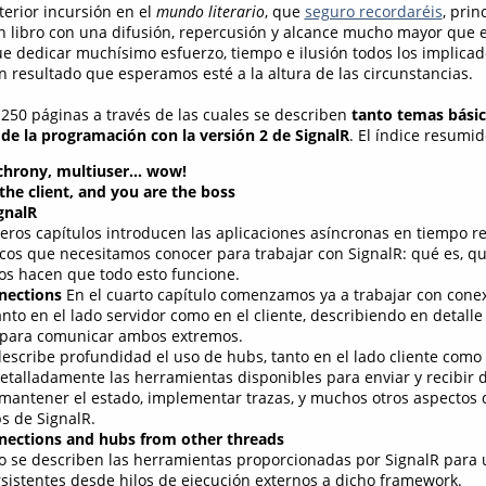
erior incursión en el
mundo literario
, que
seguro recordaréis
, pri
n libro con una difusión, repercusión y alcance mucho mayor que el 
 dedicar muchísimo esfuerzo, tiempo e ilusión todos los implicad
n resultado que esperamos esté a la altura de las circunstancias.
e 250 páginas a través de las cuales se describen
tanto temas bási
de la programación con la versión 2 de SignalR
. El índice resumid
nchrony, multiuser… wow!
the client, and you are the boss
gnalR
eros capítulos introducen las aplicaciones asíncronas en tiempo rea
cos que necesitamos conocer para trabajar con SignalR: qué es, qu
s hacen que todo esto funcione.
nnections
En el cuarto capítulo comenzamos ya a trabajar con cone
anto en el lado servidor como en el cliente, describiendo en detalle
 para comunicar ambos extremos.
escribe profundidad el uso de hubs, tanto en el lado cliente como 
etalladamente las herramientas disponibles para enviar y recibir 
mantener el estado, implementar trazas, y muchos otros aspectos d
s de SignalR.
nnections and hubs from other threads
lo se describen las herramientas proporcionadas por SignalR para u
sistentes desde hilos de ejecución externos a dicho framework.