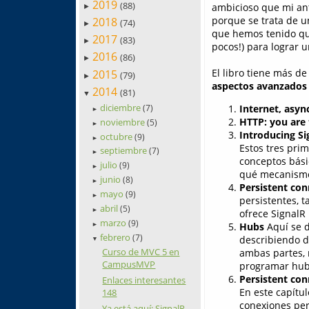
2019
(88)
ambicioso que mi ant
►
porque se trata de u
2018
(74)
►
que hemos tenido que
2017
(83)
►
pocos!) para lograr u
2016
(86)
►
El libro tiene más d
2015
(79)
►
aspectos avanzados 
2014
(81)
▼
diciembre
Internet, asy
(7)
►
HTTP: you are 
noviembre
(5)
►
Introducing Si
octubre
(9)
►
Estos tres prim
septiembre
(7)
►
conceptos bási
julio
(9)
►
qué mecanismo
junio
(8)
►
Persistent co
mayo
(9)
►
persistentes, t
abril
(5)
►
ofrece SignalR
marzo
(9)
Hubs
Aquí se d
►
febrero
(7)
describiendo d
▼
Curso de MVC 5 en
ambas partes, 
CampusMVP
programar hub
Persistent co
Enlaces interesantes
En este capítu
148
conexiones per
Ya está aquí: SignalR