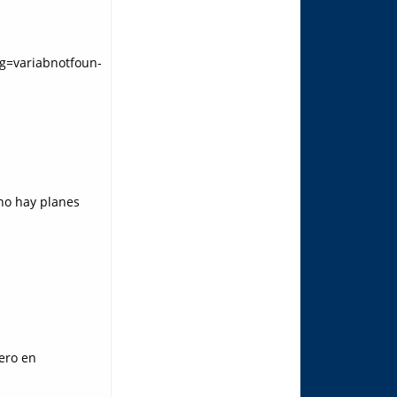
g=variabnotfoun-
 no hay planes
ero en