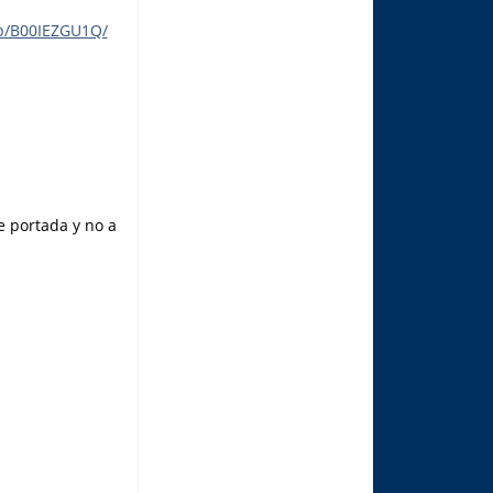
dp/B00IEZGU1Q/
e portada y no a