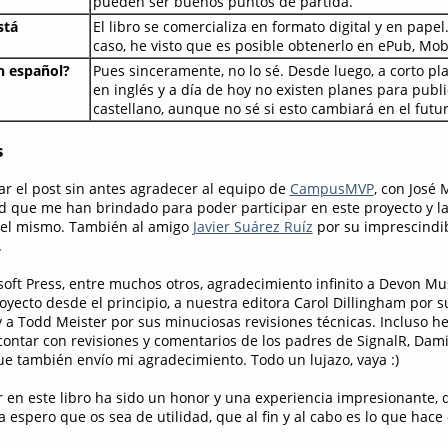
pueden ser buenos puntos de partida.
stá
El libro se comercializa en formato digital y en papel
caso, he visto que es posible obtenerlo en ePub, Mob
en español?
Pues sinceramente, no lo sé. Desde luego, a corto pla
en inglés y a día de hoy no existen planes para publi
castellano, aunque no sé si esto cambiará en el futur
s
r el post sin antes agradecer al equipo de
CampusMVP
, con José 
ad que me han brindado para poder participar en este proyecto y la
 del mismo. También al amigo
Javier Suárez Ruíz
por su imprescindib
.
soft Press, entre muchos otros, agradecimiento infinito a Devon M
oyecto desde el principio, a nuestra editora Carol Dillingham por s
 y a Todd Meister por sus minuciosas revisiones técnicas. Incluso h
ontar con revisiones y comentarios de los padres de SignalR, Dam
que también envío mi agradecimiento. Todo un lujazo, vaya :)
ar en este libro ha sido un honor y una experiencia impresionante,
espero que os sea de utilidad, que al fin y al cabo es lo que hace