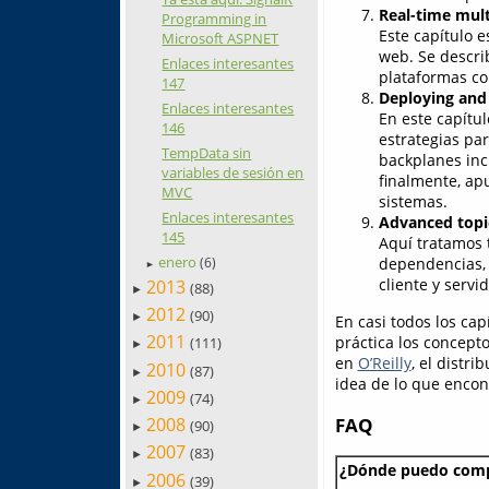
Real-time mult
Programming in
Este capítulo e
Microsoft ASPNET
web. Se descri
Enlaces interesantes
plataformas c
147
Deploying and 
Enlaces interesantes
En este capítu
146
estrategias pa
TempData sin
backplanes inc
variables de sesión en
finalmente, ap
MVC
sistemas.
Enlaces interesantes
Advanced topi
145
Aquí tratamos 
enero
dependencias, 
(6)
►
cliente y servid
2013
(88)
►
2012
(90)
►
En casi todos los ca
2011
práctica los concepto
(111)
►
en
O’Reilly
, el distr
2010
(87)
►
idea de lo que encon
2009
(74)
►
FAQ
2008
(90)
►
2007
(83)
►
¿Dónde puedo comp
2006
(39)
►