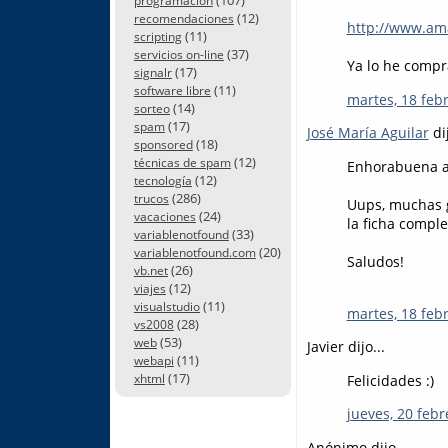
programación
(12)
recomendaciones
http://www.am
(11)
scripting
(37)
servicios on-line
Ya lo he compr
(17)
signalr
(11)
software libre
martes, 18 feb
(14)
sorteo
(17)
spam
José María Aguilar
dij
(18)
sponsored
(12)
técnicas de spam
Enhorabuena a t
(12)
tecnología
(286)
trucos
Uups, muchas gr
(24)
vacaciones
la ficha comple
(33)
variablenotfound
(20)
variablenotfound.com
Saludos!
(26)
vb.net
(12)
viajes
(11)
visualstudio
martes, 18 feb
(28)
vs2008
(53)
web
Javier dijo...
(11)
webapi
(17)
Felicidades :)
xhtml
jueves, 20 febr
Anónimo dijo...