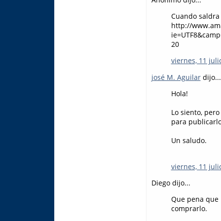
Cuando saldra 
http://www.ama
ie=UTF8&camp=
20
viernes, 11 juli
josé M. Aguilar
dijo...
Hola!
Lo siento, per
para publicarl
Un saludo.
viernes, 11 juli
Diego dijo...
Que pena que n
comprarlo.