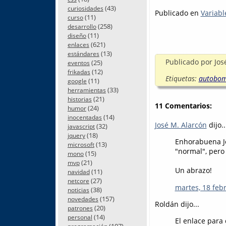
(43)
curiosidades
Publicado en
Variabl
(11)
curso
(258)
desarrollo
(11)
diseño
(621)
enlaces
(13)
estándares
Publicado por
Jos
(25)
eventos
(12)
frikadas
Etiquetas:
autobo
(11)
google
(33)
herramientas
(21)
historias
11 Comentarios:
(24)
humor
(14)
inocentadas
José M. Alarcón
dijo..
(32)
javascript
(18)
jquery
Enhorabuena Jo
(13)
microsoft
"normal", pero
(15)
mono
(21)
mvp
Un abrazo!
(11)
navidad
(27)
netcore
martes, 18 feb
(38)
noticias
(157)
novedades
Roldán dijo...
(20)
patrones
(14)
personal
El enlace para 
(107)