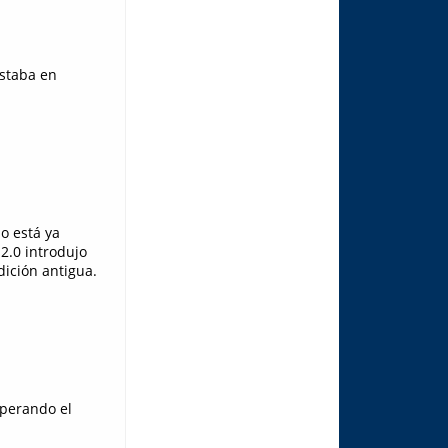
estaba en
no está ya
 2.0 introdujo
dición antigua.
sperando el