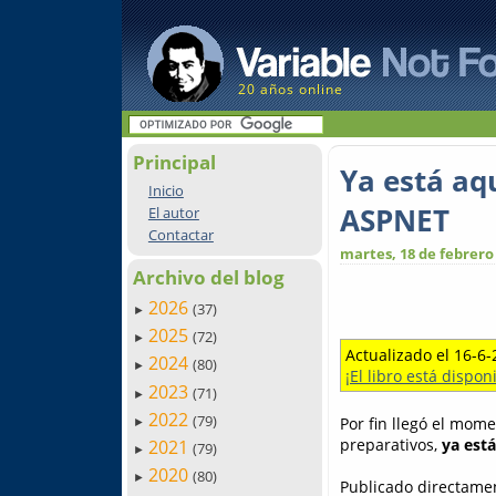
20 años online
Principal
Ya está aq
Inicio
ASPNET
El autor
Contactar
martes, 18 de febrero
Archivo del blog
2026
(37)
►
2025
(72)
►
Actualizado el 16-6-
2024
(80)
►
¡El libro está dispon
2023
(71)
►
2022
(79)
Por fin llegó el mom
►
preparativos,
ya est
2021
(79)
►
2020
(80)
►
Publicado directame