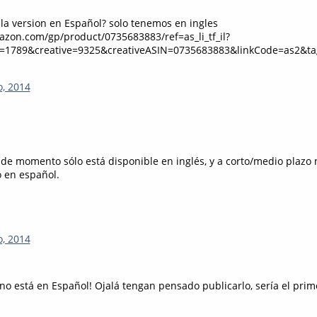
la version en Español? solo tenemos en ingles
zon.com/gp/product/0735683883/ref=as_li_tf_il?
1789&creative=9325&creativeASIN=0735683883&linkCode=as2&ta
o, 2014
o de momento sólo está disponible en inglés, y a corto/medio plazo
o en español.
o, 2014
o está en Español! Ojalá tengan pensado publicarlo, sería el prim