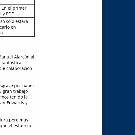
. En el primer
i y PDF.
zo sólo estará
carlo en
o.
Manuel Alarcón al
 fantástica
le colaboración
usgrave por haber
u gran trabajo
emos tenido la
ian Edwards y
 dura pero muy
 que el esfuerzo