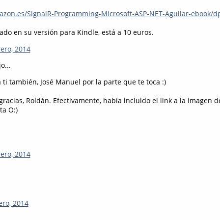
azon.es/SignalR-Programming-Microsoft-ASP-NET-Aguilar-ebook/
ado en su versión para Kindle, está a 10 euros.
rero, 2014
o...
i también, José Manuel por la parte que te toca :)
acias, Roldán. Efectivamente, había incluido el link a la imagen d
ta O:)
rero, 2014
ero, 2014