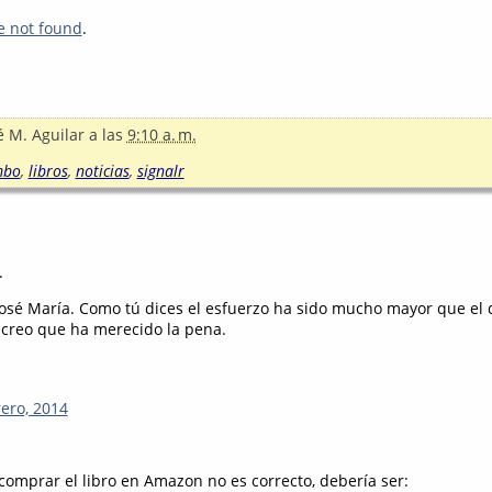
e not found
.
é M. Aguilar
a las
9:10 a. m.
mbo
,
libros
,
noticias
,
signalr
.
sé María. Como tú dices el esfuerzo ha sido mucho mayor que el d
 creo que ha merecido la pena.
rero, 2014
comprar el libro en Amazon no es correcto, debería ser: