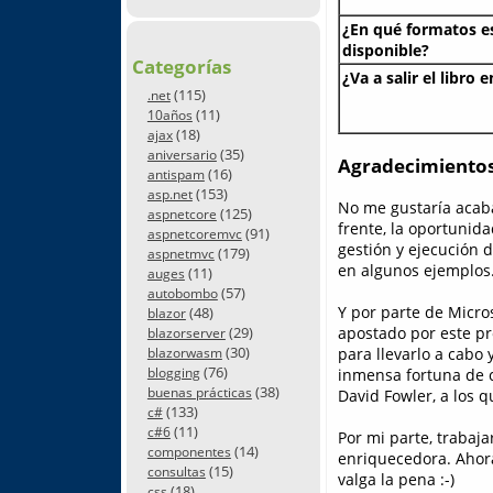
¿En qué formatos e
disponible?
Categorías
¿Va a salir el libro 
(115)
.net
(11)
10años
(18)
ajax
(35)
aniversario
Agradecimiento
(16)
antispam
(153)
asp.net
No me gustaría acaba
(125)
aspnetcore
frente, la oportunid
(91)
aspnetcoremvc
gestión y ejecución
(179)
aspnetmvc
en algunos ejemplos
(11)
auges
(57)
autobombo
Y por parte de Micro
(48)
blazor
(29)
apostado por este pr
blazorserver
(30)
para llevarlo a cabo
blazorwasm
(76)
blogging
inmensa fortuna de c
(38)
buenas prácticas
David Fowler, a los 
(133)
c#
(11)
c#6
Por mi parte, trabaj
(14)
componentes
enriquecedora. Ahora 
(15)
consultas
valga la pena :-)
(18)
css