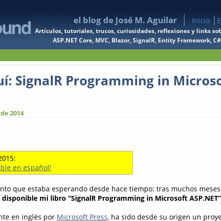
el blog de José M. Aguilar
Inicio
E
Artículos, tutoriales, trucos, curiosidades, reflexiones y links
ASP.NET Core, MVC, Blazor, SignalR, Entity Framework, C#, 
uí: SignalR Programming in Microso
 de 2014
2015:
ible en español!
ento que estaba esperando desde hace tiempo: tras muchos meses 
á disponible mi libro “SignalR Programming in Microsoft ASP.NET”
nte en inglés por
Microsoft Press
, ha sido desde su origen un pro