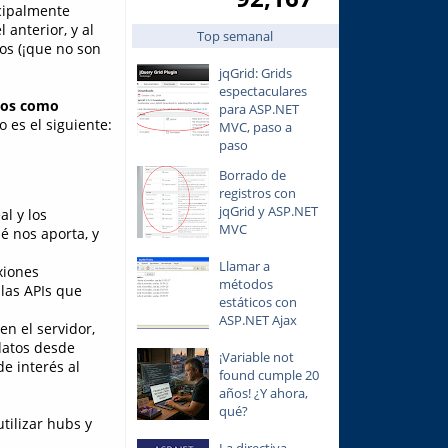
ncipalmente
anterior, y al
Top semanal
os (¡que no son
jqGrid: Grids
espectaculares
cos como
para ASP.NET
o es el siguiente:
MVC, paso a
paso
Borrado de
registros con
jqGrid y ASP.NET
l y los
MVC
é nos aporta, y
Llamar a
xiones
métodos
 las APIs que
estáticos con
ASP.NET Ajax
en el servidor,
datos desde
¡Variable not
e interés al
found cumple 20
años! ¿Y ahora,
qué?
tilizar hubs y