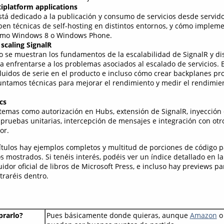
iplatform applications
stá dedicado a la publicación y consumo de servicios desde servido
ben técnicas de self-hosting en distintos entornos, y cómo impleme
omo Windows 8 o Windows Phone.
scaling SignalR
lo se muestran los fundamentos de la escalabilidad de SignalR y dis
ra enfrentarse a los problemas asociados al escalado de servicios. 
luidos de serie en el producto e incluso cómo crear backplanes pro
untamos técnicas para mejorar el rendimiento y medir el rendimie
cs
temas como autorización en Hubs, extensión de SignalR, inyección
pruebas unitarias, intercepción de mensajes e integración con ot
or.
pítulos hay ejemplos completos y multitud de porciones de código 
s mostrados. Si tenéis interés, podéis ver un índice detallado en la
ibuidor oficial de libros de Microsoft Press, e incluso hay previews 
traréis dentro.
rarlo?
Pues básicamente donde quieras, aunque
Amazon