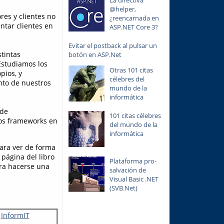
La directiva
@helper,
res y clientes no
¿reencarnada en
ntar clientes en
ASP.NET Core 3?
Evitar el postback al pulsar un
tintas
botón en ASP.Net
Estudiamos los
Otras 101 citas
pios, y
célebres del
nto de nuestros
mundo de la
informática
 de
101 citas célebres
ros frameworks en
del mundo de la
informática
para ver de forma
 página del libro
Plataforma pro-
para hacerse una
salvación de
Visual Basic .NET
(SVB.Net)
o
InformIT