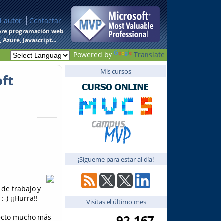
l autor
Contactar
 sobre programación web
Azure, Javascript...
Powered by
Translate
Mis cursos
ft
¡Sígueme para estar al día!
de trabajo y
:-) ¡¡Hurra!!
Visitas el último mes
92,167
yecto mucho más