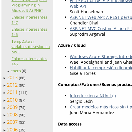
HTTP PUT or DELETE not allowe
Programming in
Web API
Microsoft ASPNET
Scott Hanselman
Enlaces interesantes
ASP.NET Web API: A REST persp
147
Chandler Dhall
ASP.NET MVC Custom Action Fil
Enlaces interesantes
Suprotim Argawal
146
TempData sin
Azure / Cloud
variables de sesión en
MVC
Windows Azure Storage: Intro
Enlaces interesantes
Wael Abdelghani and Jean Gh
145
Habilitar la compresión dinám
enero
(6)
►
Gisela Torres
2013
(88)
►
2012
Conceptos/Patrones/Buenas práctic
(90)
►
2011
(111)
►
Introducción a NUnit (I)
2010
(87)
Sergio León
►
2009
Crear modelos más ricos sin t
(74)
►
Juan María Hernández
2008
(90)
►
2007
(83)
►
Data access
2006
(39)
►