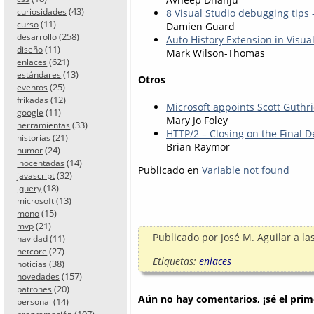
(43)
curiosidades
8 Visual Studio debugging tips 
(11)
curso
Damien Guard
(258)
desarrollo
Auto History Extension in Visua
(11)
diseño
Mark Wilson-Thomas
(621)
enlaces
(13)
estándares
Otros
(25)
eventos
(12)
frikadas
Microsoft appoints Scott Guthr
(11)
google
Mary Jo Foley
(33)
herramientas
HTTP/2 – Closing on the Final D
(21)
historias
Brian Raymor
(24)
humor
(14)
inocentadas
Publicado en
Variable not found
(32)
javascript
(18)
jquery
(13)
microsoft
(15)
mono
(21)
mvp
Publicado por
José M. Aguilar
a la
(11)
navidad
(27)
netcore
Etiquetas:
enlaces
(38)
noticias
(157)
novedades
(20)
patrones
Aún no hay comentarios, ¡sé el prim
(14)
personal
(107)