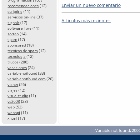
programación
Enviar un nuevo comentario
(12)
recomendaciones
(11)
scripting
(37)
servicios on-line
Artículos más recientes
(17)
signalr
(11)
software libre
(14)
sorteo
(17)
spam
(18)
sponsored
(12)
técnicas de spam
(12)
tecnología
(286)
trucos
(24)
vacaciones
(33)
variablenotfound
(20)
variablenotfound.com
(26)
vb.net
(12)
viajes
(11)
visualstudio
(28)
vs2008
(53)
web
(11)
webapi
(17)
xhtml
Variable not found, 2006