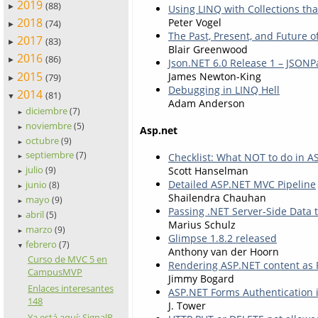
2019
(88)
Using LINQ with Collections tha
►
2018
Peter Vogel
(74)
►
The Past, Present, and Future o
2017
(83)
►
Blair Greenwood
2016
(86)
►
Json.NET 6.0 Release 1 – JSON
2015
James Newton-King
(79)
►
Debugging in LINQ Hell
2014
(81)
▼
Adam Anderson
diciembre
(7)
►
noviembre
(5)
►
Asp.net
octubre
(9)
►
septiembre
(7)
Checklist: What NOT to do in A
►
julio
Scott Hanselman
(9)
►
Detailed ASP.NET MVC Pipeline
junio
(8)
►
Shailendra Chauhan
mayo
(9)
►
Passing .NET Server-Side Data t
abril
(5)
►
Marius Schulz
marzo
(9)
►
Glimpse 1.8.2 released
febrero
(7)
▼
Anthony van der Hoorn
Curso de MVC 5 en
Rendering ASP.NET content as
CampusMVP
Jimmy Bogard
Enlaces interesantes
ASP.NET Forms Authentication i
148
J. Tower
Ya está aquí: SignalR