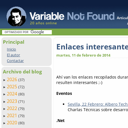
Artícu
20 años online
Principal
Enlaces interesant
Inicio
El autor
martes, 11 de febrero de 2014
Contactar
Archivo del blog
Ahí van los enlaces recopilados dur
2026
(37)
►
resulten interesantes ;-)
2025
(72)
►
Eventos
2024
(80)
►
2023
(71)
►
Sevilla, 22 Febrero: Albero Tec
2022
(79)
Charlas Técnicas sobre desarro
►
2021
(79)
►
.Net
2020
(80)
►