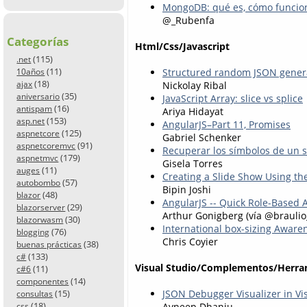
MongoDB: qué es, cómo funcion
@_Rubenfa
Categorías
Html/Css/Javascript
(115)
.net
(11)
Structured random JSON generati
10años
(18)
ajax
Nickolay Ribal
(35)
aniversario
JavaScript Array: slice vs splice
(16)
antispam
Ariya Hidayat
(153)
asp.net
AngularJS–Part 11, Promises
(125)
aspnetcore
Gabriel Schenker
(91)
aspnetcoremvc
Recuperar los símbolos de un 
(179)
aspnetmvc
Gisela Torres
(11)
auges
Creating a Slide Show Using th
(57)
autobombo
Bipin Joshi
(48)
blazor
AngularJS -- Quick Role-Based 
(29)
blazorserver
Arthur Gonigberg (vía @braulio_
(30)
blazorwasm
International box-sizing Aware
(76)
blogging
Chris Coyier
(38)
buenas prácticas
(133)
c#
Visual Studio/Complementos/Herra
(11)
c#6
(14)
componentes
(15)
JSON Debugger Visualizer in Vi
consultas
(18)
Avneep Dhanju
css