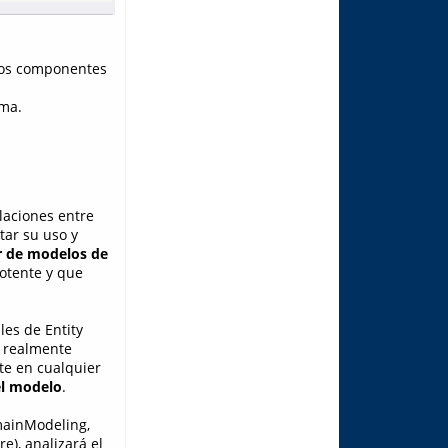
los componentes
ema.
laciones entre
itar su uso y
r de modelos de
potente y que
les de Entity
o realmente
nte en cualquier
el modelo
.
omainModeling,
), analizará el