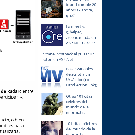
found cumple 20
años! ¿Y ahora,
qué?
La directiva
@helper,
¿reencarnada en
ASP.NET Core 3?
Evitar el postback al pulsar un
botón en ASP.Net
Pasar variables
de script a un
Url.Action() o
Html.ActionLink()
s de Radarc
entre
Otras 101 citas
articipar :-)
célebres del
mundo de la
informática
ucto, o bien
101 citas célebres
onibles para
del mundo de la
tualizada.
informática