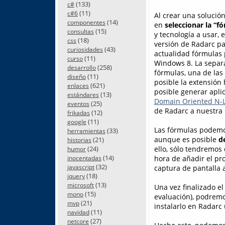
(133)
c#
(11)
c#6
Al crear una solución
(14)
componentes
en
seleccionar la “f
(15)
consultas
y tecnología a usar, 
(18)
css
versión de Radarc pa
(43)
curiosidades
actualidad fórmulas
(11)
curso
Windows 8. La separa
(258)
desarrollo
fórmulas, una de las 
(11)
diseño
posible la extensión 
(621)
enlaces
posible generar apli
(13)
estándares
Domain Oriented N-
(25)
eventos
de Radarc a nuestra 
(12)
frikadas
(11)
google
Las fórmulas podemo
(33)
herramientas
aunque es posible
d
(21)
historias
ello, sólo tendremos 
(24)
humor
(14)
hora de añadir el pr
inocentadas
(32)
captura de pantalla 
javascript
(18)
jquery
(13)
microsoft
Una vez finalizado el
(15)
mono
evaluación), podremo
(21)
mvp
instalarlo en Radarc
(11)
navidad
(27)
netcore