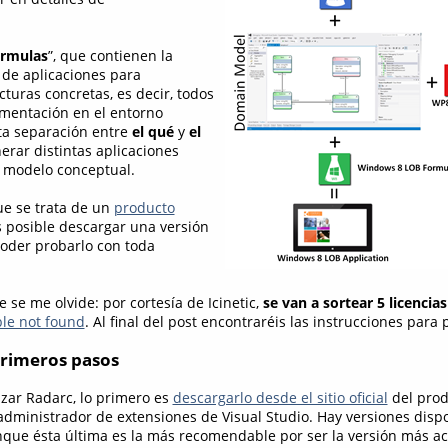
órmulas
”, que contienen la
 de aplicaciones para
cturas concretas, es decir, todos
ementación en el entorno
sta separación entre
el qué
y
el
nerar distintas aplicaciones
 modelo conceptual.
ue se trata de un
producto
 posible descargar una versión
oder probarlo con toda
 se me olvide: por cortesía de Icinetic,
se van a sortear 5 licencia
ble not found
. Al final del post encontraréis las instrucciones para p
 primeros pasos
izar Radarc, lo primero es
descargarlo desde el sitio oficial
del prod
 administrador de extensiones de Visual Studio. Hay versiones disp
que ésta última es la más recomendable por ser la versión más ac