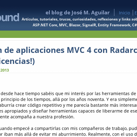
el blog de José M. Aguilar
Inicio
E
Artículos, tutoriales, trucos, curiosidades, reflexiones y links
ASP.NET Core, MVC, Blazor, SignalR, Entity Framework, C#, 
 de aplicaciones MVC 4 con Radarc 
icencias!)
 2013
desde hace tiempo sabéis que mi interés por las herramientas de
 principio de los tiempos, allá por los años noventa. Y era simple
burría crear código repetitivo y me parecía bastante más interesan
es apropiados y diseñar herramientas capaces de liberarme de ese
nte acompaña a nuestra profesión.
cuando empecé a compartirlas con mis compañeros de trabajo, pu
or iban más allá de evitar mi aburrimiento. Realmente, con el uso d