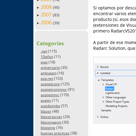
2008
(90)
Si optamos por desc
►
encontrar varios el
2007
(83)
►
producto (sí, esos d
2006
(39)
►
(extensiones de Visu
primero RadarcVS201
A partir de ese mome
Categorías
Radarc Solution, que
(115)
.net
(11)
10años
(18)
ajax
(35)
aniversario
(16)
antispam
(153)
asp.net
(125)
aspnetcore
(91)
aspnetcoremvc
(179)
aspnetmvc
(11)
auges
(57)
autobombo
(48)
blazor
(29)
blazorserver
(30)
blazorwasm
(76)
blogging
(38)
buenas prácticas