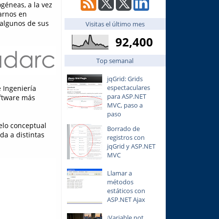
géneas, a la vez
arnos en
 algunos de sus
Visitas el último mes
92,400
Top semanal
jqGrid: Grids
espectaculares
 Ingeniería
para ASP.NET
oftware más
MVC, paso a
paso
elo conceptual
Borrado de
da a distintas
registros con
jqGrid y ASP.NET
MVC
Llamar a
métodos
estáticos con
ASP.NET Ajax
¡Variable not