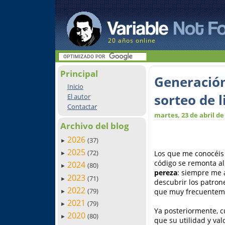
20 años online
Principal
Generación
Inicio
sorteo de l
El autor
Contactar
martes, 23 de abril de
Archivo del blog
2026
(37)
►
2025
(72)
Los que me conocéis 
►
código se remonta al
2024
(80)
►
pereza
: siempre me a
2023
(71)
►
descubrir los patron
2022
(79)
que muy frecuenteme
►
2021
(79)
►
Ya posteriormente, 
2020
(80)
►
que su utilidad y val