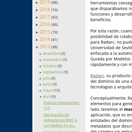
2019
(88)
herramientas consegu
►
que disparábamos nu
2018
(74)
►
funciones y desarrol
2017
(83)
►
beneficios.
2016
(86)
►
Por esta razón, cuan
2015
(79)
►
posibilidad de colab
2014
(81)
►
para Radarc, no pude
2013
(88)
Universidad de Sevil
▼
enfocada a la automa
diciembre
(9)
►
Guiada por Modelos 
noviembre
(5)
►
rápidamente y con m
octubre
(8)
►
septiembre
(9)
►
Radarc
, su producto
julio
(8)
►
del dominio de una ap
junio
(9)
►
tecnologías y arquite
mayo
(10)
►
abril
(9)
Conceptualmente, Ra
▼
Enlaces interesantes
elementos para gener
115
lado, tenemos el
mod
aplicación, que es e
Generación de
aplicaciones MVC 4
entidades del dominio
con Radarc (¡y so...
metadatos que descri
del sistema sin entra