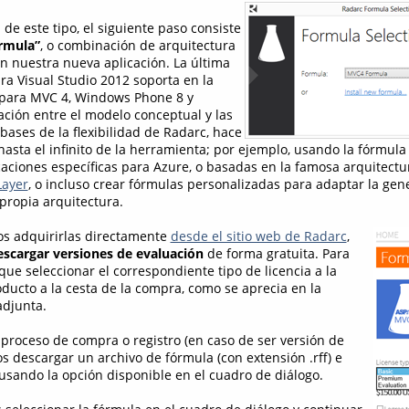
 de este tipo, el siguiente paso consiste
órmula”
, o combinación de arquitectura
en nuestra nueva aplicación. La última
ra Visual Studio 2012 soporta en la
 para MVC 4, Windows Phone 8 y
ción entre el modelo conceptual y las
bases de la flexibilidad de Radarc, hace
hasta el infinito de la herramienta; por ejemplo, usando la fórmul
caciones específicas para Azure, o basadas en la famosa arquitectu
Layer
, o incluso crear fórmulas personalizadas para adaptar la gen
propia arquitectura.
s adquirirlas directamente
desde el sitio web de Radarc
,
escargar versiones de evaluación
de forma gratuita. Para
que seleccionar el correspondiente tipo de licencia a la
oducto a la cesta de la compra, como se aprecia en la
adjunta.
 proceso de compra o registro (en caso de ser versión de
s descargar un archivo de fórmula (con extensión .rff) e
 usando la opción disponible en el cuadro de diálogo.