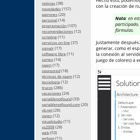
Hecho esto, podemos 
(38)
noticias
con la creación de nu
(157)
novedades
(20)
patrones
Nota
:
en es
(14)
personal
participado,
(107)
programación
fórmulas.
(12)
recomendaciones
(11)
scripting
Justamente después, 
(37)
servicios on-line
(17)
generar, como el esp
signalr
(11)
la conexión al servid
software libre
(14)
sorteo
juego de colores) a 
(17)
spam
(18)
sponsored
(12)
técnicas de spam
(12)
tecnología
(286)
trucos
(24)
vacaciones
(33)
variablenotfound
(20)
variablenotfound.com
(26)
vb.net
(12)
viajes
(11)
visualstudio
(28)
vs2008
(53)
web
(11)
webapi