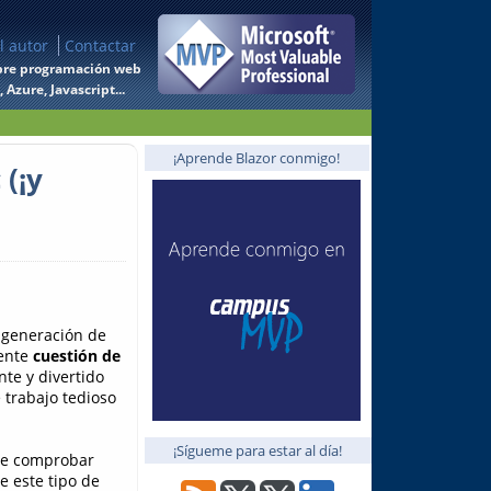
l autor
Contactar
 sobre programación web
Azure, Javascript...
¡Aprende Blazor conmigo!
(¡y
 generación de
mente
cuestión de
te y divertido
 trabajo tedioso
¡Sígueme para estar al día!
de comprobar
e este tipo de