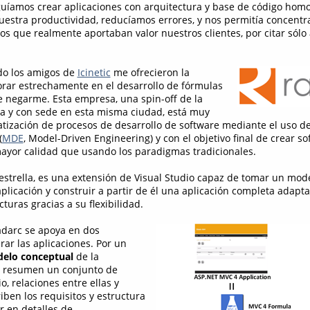
íamos crear aplicaciones con arquitectura y base de código homo
estra productividad, reducíamos errores, y nos permitía concentr
los que realmente aportaban valor nuestros clientes, por citar sólo
do los amigos de
Icinetic
me ofrecieron la
orar estrechamente en el desarrollo de fórmulas
 negarme. Esta empresa, una spin-off de la
la y con sede en esta misma ciudad, está muy
tización de procesos de desarrollo de software mediante el uso de
(
MDE
, Model-Driven Engineering) y con el objetivo final de crear s
ayor calidad que usando los paradigmas tradicionales.
 estrella, es una extensión de Visual Studio capaz de tomar un mod
licación y construir a partir de él una aplicación completa adapta
cturas gracias a su flexibilidad.
darc se apoya en dos
ar las aplicaciones. Por un
elo conceptual
de la
n resumen un conjunto de
, relaciones entre ellas y
ben los requisitos y estructura
r en detalles de