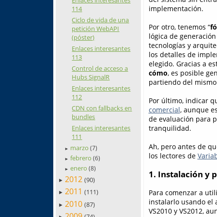
Enlaces interesantes
implementación.
114
Ciclo de vida de una
Por otro, tenemos “
f
petición WebAPI
lógica de generación
(póster)
tecnologías y arquite
Enlaces interesantes
los detalles de impl
113
elegido. Gracias a e
Control de acceso a
cómo
, es posible ge
Hubs SignalR
partiendo del mismo
Enlaces interesantes
112
Por último, indicar q
CDN con fallbacks en
comercial
, aunque es
bundles
de evaluación para p
tranquilidad.
Enlaces interesantes
111
Ah, pero antes de que
marzo
(7)
►
los lectores de
Varia
febrero
(6)
►
enero
(8)
►
1. Instalación y
2012
(90)
►
2011
(111)
Para comenzar a util
►
instalarlo usando el
2010
(87)
►
VS2010 y VS2012, aun
2009
(74)
►