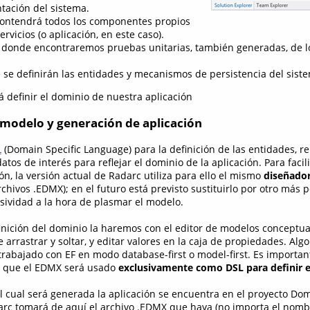
tación del sistema.
contendrá todos los componentes propios
ervicios (o aplicación, en este caso).
, donde encontraremos pruebas unitarias, también generadas, de 
 se definirán las entidades y mecanismos de persistencia del sist
á definir el dominio de nuestra aplicación
l modelo y generación de aplicación
L
(Domain Specific Language) para la definición de las entidades, re
atos de interés para reflejar el dominio de la aplicación. Para facil
ón, la versión actual de Radarc utiliza para ello el mismo
diseñado
rchivos .EDMX); en el futuro está previsto sustituirlo por otro más 
ividad a la hora de plasmar el modelo.
finición del dominio la haremos con el editor de modelos conceptua
arrastrar y soltar, y editar valores en la caja de propiedades. Alg
 trabajado con EF en modo database-first o model-first. Es importa
a que el EDMX será usado
exclusivamente como DSL para definir 
el cual será generada la aplicación se encuentra en el proyecto D
rc tomará de aquí el archivo .EDMX que haya (no importa el nombre