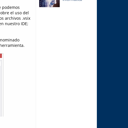
ue podemos
obre el uso del
s archivos .vsix
en nuestro IDE;
denominado
 herramienta.