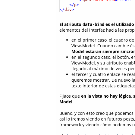
</
p
>

</
div
>
El atributo
es el utilizad
data-bind
elementos del interfaz hacia las pro
en el primer caso, el cuadro d
View-Model. Cuando cambie ésta
Model estarán siempre sincro
en el segundo caso, el botón, 
View-Model, y su atributo
enab
llegado al máximo de veces per
el tercer y cuatro enlace se rea
queremos mostrar. De nuevo la
texto interior de estas etique
Fijaos que
en la vista no hay lógica
Model
.
Bueno, y con esto creo que podemos 
así lo iremos viendo en futuros post
framework y viendo cómo podemos uti