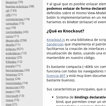
(76)
blogging
Y al igual que es posible enlazar el
(38)
buenas prácticas
podemos enlazar de forma declarati
(133)
c#
definidos sobre el mismo View-Model. 
(11)
c#6
botón lo implementaríamos en un mét
(14)
componentes
haríamos es
bindear
(enlazar) el even
(15)
consultas
(18)
css
¿Qué es Knockout?
(43)
curiosidades
(11)
curso
Knockout.js
es una biblioteca de scri
(258)
desarrollo
Sanderson
que implementa el patrón
(11)
diseño
facilitarnos la creación de interfaces
(621)
enlaces
(13)
visualización de datos, usando una es
estándares
(25)
mantenible en nuestro código.
eventos
(12)
frikadas
(11)
google
Es bastante compacta (~40Kb sin com
(33)
herramientas
funciona con todos los navegadores r
(21)
historias
licencia MIT
y está muy bien docume
(24)
humor
bastante buenos).
(14)
inocentadas
(32)
javascript
Sus características principales, que 
(18)
jquery
(13)
microsoft
Sistema de
bindings declarativ
(15)
mono
bind, que permiten crear un vín
(21)
mvp