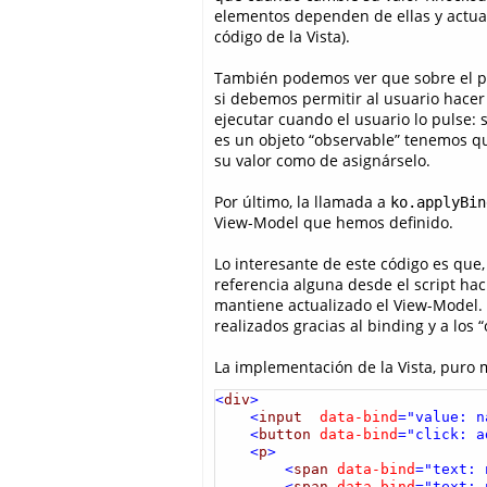
elementos dependen de ellas y actua
código de la Vista).
También podemos ver que sobre el p
si debemos permitir al usuario hacer 
ejecutar cuando el usuario lo pulse
es un objeto “observable” tenemos q
su valor como de asignárselo.
Por último, la llamada a
ko.applyBin
View-Model que hemos definido.
Lo interesante de este código es que
referencia alguna desde el script hac
mantiene actualizado el View-Model. 
realizados gracias al binding y a lo
La implementación de la Vista, puro 
<
div
>
<
input  
data-bind
="value: n
<
button
data-bind
="click: a
<
p
>
<
span
data-bind
="text: 
<
span
data-bind
="text: 