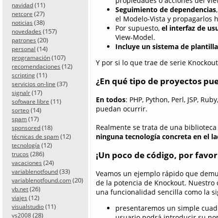
propiedades o acciones del Vie
(11)
navidad
Seguimiento de dependencias
(27)
netcore
el Modelo-Vista y propagarlos 
(38)
noticias
Por supuesto,
el interfaz de u
(157)
novedades
View-Model.
(20)
patrones
Incluye un sistema de plantill
(14)
personal
(107)
programación
Y por si lo que trae de serie Knocko
(12)
recomendaciones
(11)
scripting
¿En qué tipo de proyectos pue
(37)
servicios on-line
(17)
signalr
En todos
: PHP, Python, Perl, JSP, Ru
(11)
software libre
puedan ocurrir.
(14)
sorteo
(17)
spam
Realmente se trata de una biblioteca
(18)
sponsored
ninguna tecnología concreta en el l
(12)
técnicas de spam
(12)
tecnología
¡Un poco de código, por favor
(286)
trucos
(24)
vacaciones
(33)
variablenotfound
Veamos un ejemplo rápido que demu
(20)
variablenotfound.com
de la potencia de Knockout. Nuestro 
(26)
vb.net
una funcionalidad sencilla como la si
(12)
viajes
(11)
visualstudio
presentaremos un simple cuadro
(28)
vs2008
usuario podrá introducir su no