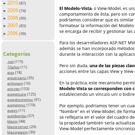
2010
(87)
►
El Modelo-Vista
, o View-Model, es un
2009
(74)
►
comportamiento de ésta, pero sin con
2008
(90)
►
podríamos considerar que es similar
2007
formatear la información del Modelo 
(83)
►
se encarga de recibir y gestionar las
2006
(39)
►
Para los desarrolladores ASP.NET MVC
además se han incorporado métodos 
Categorías
durante la interacción con la aplicaci
(115)
.net
Pero sin duda,
una de las piezas clav
(11)
10años
acciones entre las capas View y View
(18)
ajax
(35)
aniversario
En la práctica, este mecanismo permit
(16)
antispam
Modelo-Vista se corresponden con c
(153)
asp.net
estableciendo un vínculo uni o bidir
(125)
aspnetcore
(91)
aspnetcoremvc
(179)
Por ejemplo, podríamos tener un cuad
aspnetmvc
(11)
auges
“Nombre” en el View-Model, de form
(57)
autobombo
se reflejaría en el valor del cuadro d
(48)
blazor
la propiedad también sería actualiz
(29)
blazorserver
View-Model perfectamente sincronizad
(30)
blazorwasm