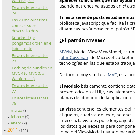
aparecer soluciones que nos ayudan 
Web Pages 2
usando patrones ya usados en
el otr
Enlaces interesantes
79
En esta serie de posts estudiaremos
Las 20 mejores tiras
biblioteca javascript que facilita la c
cómicas sobre
dinámicas basándose en el patrón 
desarrollo de s...
Knockout (I):
¿El patrón MVVM?
pongamos orden en el
lado cliente
MVVM
, Model-View-ViewModel, es un
Enlaces interesantes
John Gossman
, de Microsoft, adapta
78
tecnologías en las que estaba trabaj
Caching de bundles en
MVC 4 (o MVC 3, o
De forma muy similar a
MVC
, esta a
Webforms…)
Enlaces interesantes
El Modelo
básicamente contiene dato
77
presentados en el UI, y casi siempre
planas del dominio de la aplicación.
Enlaces interesantes
76
La Vista
contiene los elementos del i
marzo
(8)
►
etiquetas, cuadros de texto, botones,
febrero
(9)
►
interesa, la vista es puro lenguaje d
enero
(9)
►
los datos que necesita para componer
2011
(111)
►
toma del View-Model usando mecan