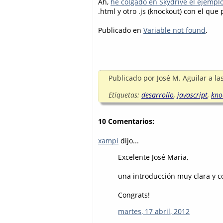
Ah,
he colgado en Skydrive el ejempl
.html y otro .js (knockout) con el qu
Publicado en
Variable not found
.
Publicado por
José M. Aguilar
a la
Etiquetas:
desarrollo
,
javascript
,
kno
10 Comentarios:
xampi
dijo...
Excelente José Maria,
una introducción muy clara y co
Congrats!
martes, 17 abril, 2012