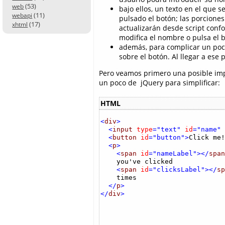
(53)
web
bajo ellos, un texto en el que 
(11)
webapi
pulsado el botón; las porciones
(17)
xhtml
actualizarán desde script confor
modifica el nombre o pulsa el b
además, para complicar un poco
sobre el botón. Al llegar a ese 
Pero veamos primero una posible impl
un poco de jQuery para simplificar:
HTML
<
div
>
<
input
type
="text"
id
="name"
<
button
id
="button">
Click me!
<
p
>
<
span
id
="nameLabel"></
span
    you've clicked 

<
span
id
="clicksLabel"></
sp
    times

</
p
>

</
div
>