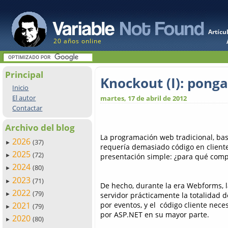
Artícu
20 años online
Principal
Knockout (I): ponga
Inicio
El autor
martes, 17 de abril de 2012
Contactar
Archivo del blog
La programación web tradicional, ba
2026
(37)
►
requería demasiado código en cliente 
2025
(72)
presentación simple: ¿para qué compl
►
2024
(80)
►
2023
(71)
►
De hecho, durante la era Webforms, 
2022
(79)
servidor prácticamente la totalidad d
►
por eventos, y el código cliente nec
2021
(79)
►
por ASP.NET en su mayor parte.
2020
(80)
►