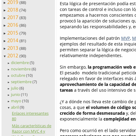
2019
(88)
Esta lógica de presentación podía es
►
2018
con tareas de control e incluso con ló
(74)
►
empezamos a hacernos conscientes d
2017
(83)
►
provocó la aparición de soluciones q
2016
(86)
separando las responsabilidades y, e
►
2015
(79)
►
Implementaciones del patrón
MVP
,
M
2014
(81)
►
ejemplos del resultado de esta inqu
2013
(88)
permiten separar la lógica de negocio
►
2012
relativamente independientes.
(90)
▼
diciembre
(5)
►
Sin embargo,
la programación web 
noviembre
(6)
►
El pesado modelo tradicional petici
octubre
(10)
►
relegado en favor de interfaces más 
septiembre
(7)
►
aprovechamiento de la capacidad del
julio
(6)
►
tareas
a través del uso intensivo de s
junio
(11)
►
mayo
(10)
¿Y a dónde nos lleva este cambio de 
►
abril
cosas, a que
el volumen de código sc
(9)
▼
crecido de forma desmesurada
y, de
Enlaces interesantes
exponencialmente la
complejidad en 
80
Más características de
Pero como ocurrió en el lado servido
Razor con MVC 4 y