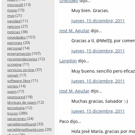
Unknown
dijo...
(13)
microsoft
(15)
Muy bien. Gracias.
mono
(21)
mvp
jueves, 15 diciembre, 2011
(11)
navidad
(27)
netcore
josé M. Aguilar
dijo...
(38)
noticias
(157)
novedades
Gracias a tí, @MelDJ, por comen
(20)
patrones
(14)
personal
jueves, 15 diciembre, 2011
(107)
programación
(12)
recomendaciones
Langdon
dijo...
(11)
scripting
(37)
servicios on-line
Muy bueno, sencillo pero eficaz
(17)
signalr
(11)
jueves, 15 diciembre, 2011
software libre
(14)
sorteo
josé M. Aguilar
dijo...
(17)
spam
(18)
sponsored
Muchas gracias, Salvador :-)
(12)
técnicas de spam
(12)
tecnología
jueves, 15 diciembre, 2011
(286)
trucos
(24)
vacaciones
Paco dijo...
(33)
variablenotfound
(20)
variablenotfound.com
Hola José María, gracias por mo
(26)
vb.net