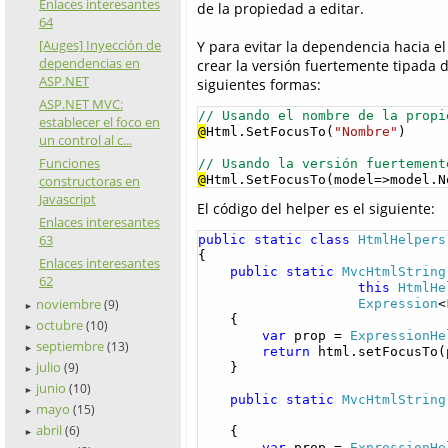
Enlaces interesantes
de la propiedad a editar.
64
[Auges] Inyección de
Y para evitar la dependencia hacia e
dependencias en
crear la versión fuertemente tipada 
ASP.NET
siguientes formas:
ASP.NET MVC:
// Usando el nombre de la propi
establecer el foco en
@
Html.SetFocusTo(
"Nombre"
)

un control al c...
Funciones
// Usando la versión fuertement
@
Html.SetFocusTo(model=>model.N
constructoras en
Javascript
El código del helper es el siguiente:
Enlaces interesantes
63
public
static
class
HtmlHelpers
{

Enlaces interesantes
public
static
MvcHtmlString
62
this
HtmlHe
noviembre
Expression
<
(9)
►
    {

octubre
(10)
►
var
 prop = 
ExpressionHe
septiembre
(13)
►
return
 html.setFocusTo(p
julio
(9)
    }

►
junio
(10)
►
public
static
MvcHtmlString
mayo
(15)
►
abril
(6)
    {

►
var
 prop = 
ExpressionHe