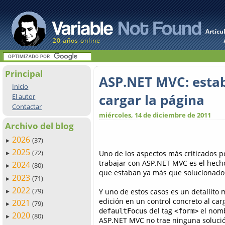
Artícu
20 años online
Principal
ASP.NET MVC: establ
Inicio
cargar la página
El autor
Contactar
miércoles, 14 de diciembre de 2011
Archivo del blog
2026
(37)
►
2025
(72)
Uno de los aspectos más criticados 
►
trabajar con ASP.NET MVC es el hech
2024
(80)
►
que estaban ya más que solucionad
2023
(71)
►
2022
(79)
Y uno de estos casos es un detallito 
►
edición en un control concreto al car
2021
(79)
►
del tag
el nomb
defaultFocus
<form>
2020
(80)
►
ASP.NET MVC no trae ninguna solució