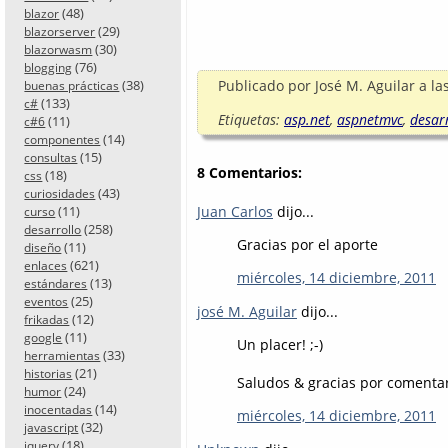
(48)
blazor
(29)
blazorserver
(30)
blazorwasm
(76)
blogging
(38)
Publicado por
José M. Aguilar
a la
buenas prácticas
(133)
c#
Etiquetas:
asp.net
,
aspnetmvc
,
desar
(11)
c#6
(14)
componentes
(15)
consultas
8 Comentarios:
(18)
css
(43)
curiosidades
Juan Carlos
dijo...
(11)
curso
(258)
desarrollo
Gracias por el aporte
(11)
diseño
(621)
enlaces
miércoles, 14 diciembre, 2011
(13)
estándares
(25)
eventos
josé M. Aguilar
dijo...
(12)
frikadas
(11)
google
Un placer! ;-)
(33)
herramientas
(21)
historias
Saludos & gracias por comentar
(24)
humor
(14)
inocentadas
miércoles, 14 diciembre, 2011
(32)
javascript
(18)
jquery