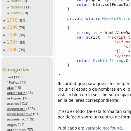
marzo
(8)
►
return
 html.setFocusTo(p
febrero
(11)
►
    }

enero
(10)
►
private
static
MvcHtmlStrin
2010
(87)
►
2009
(74)
    {

►
string
 id = html.ViewDa
2008
(90)
►
var
 script = 
"<script t
2007
(83)
"$(func
►
"$(
2006
(39)
►
"});"
 +

"</scri
return
MvcHtmlString
.Cr
    }

Categorías
}
(115)
.net
(11)
10años
Recordad que para que estos helpers 
(18)
ajax
incluir el espacio de nombres en el 
(35)
aniversario
vista, o bien en la sección
<namespac
(16)
antispam
en la del área correspondiente).
(153)
asp.net
(125)
aspnetcore
¡Y eso es todo! De esta forma tan sim
(91)
aspnetcoremvc
por defecto sobre un control de form
(179)
aspnetmvc
(11)
auges
Publicado en:
Variable not found
.
(57)
autobombo