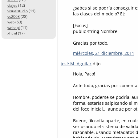
(12)
viajes
¿sabes si se podría conseguir 
(11)
visualstudio
las clases del modelo? Ej:
(28)
vs2008
(53)
web
[Focus]
(11)
webapi
public string Nombre
(17)
xhtml
Gracias por todo.
miércoles, 21 diciembre, 2011
josé M. Aguilar
dijo...
Hola, Paco!
Ante todo, gracias por comenta
Hombre, poderse se podría, aunq
forma, estarías salpicando el m
del foco inicial... aunque por o
Bueno, filosofía aparte, en cua
ser usando el sistema de valida
razonable, usando metadatos d