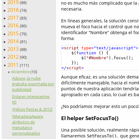
2019
(88)
no es mucho más complicado que la 
►
necesaria.
2018
(74)
►
2017
(83)
►
En líneas generales, la solución cons
2016
(86)
mueva el foco hacia el control que n
►
identificador “Nombre” obtenga el fo
2015
(79)
►
forma:
2014
(81)
►
<
script
type
="text/javascript">
2013
(88)
►
    $(
function
 () {

2012
(90)
        $(
"#Nombre"
).focus();

►
2011
(111)
▼
</
script
>
diciembre
(10)
▼
Aunque eficaz, es una solución dema
Adzure, la nube
difícilmente manejable, hacia el nomb
gratuita soportada por
puntos de nuestra aplicación tendríam
publicidad
apropiado en cada caso, lo cual es b
Enlaces interesantes
65
¿No podríamos mejorar esto un poco
¡Felices fiestas & 2012!
IMetadataAware,
El helper SetFocusTo()
atributos de
metadatos
Una posible solución, realmente rápi
personalizados
llamaremos
, que gene
SetFocusTo()