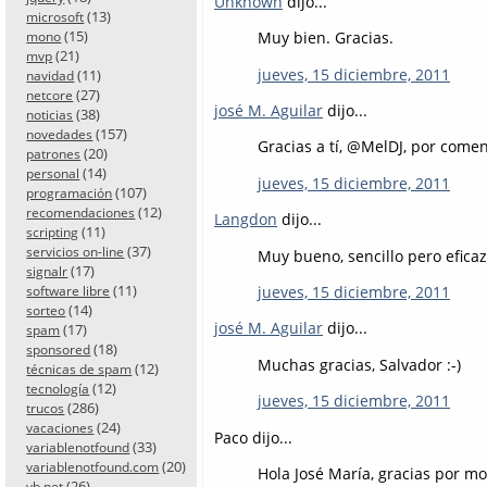
Unknown
dijo...
(13)
microsoft
(15)
Muy bien. Gracias.
mono
(21)
mvp
jueves, 15 diciembre, 2011
(11)
navidad
(27)
netcore
josé M. Aguilar
dijo...
(38)
noticias
(157)
novedades
Gracias a tí, @MelDJ, por comen
(20)
patrones
(14)
personal
jueves, 15 diciembre, 2011
(107)
programación
(12)
recomendaciones
Langdon
dijo...
(11)
scripting
(37)
servicios on-line
Muy bueno, sencillo pero eficaz
(17)
signalr
(11)
jueves, 15 diciembre, 2011
software libre
(14)
sorteo
josé M. Aguilar
dijo...
(17)
spam
(18)
sponsored
Muchas gracias, Salvador :-)
(12)
técnicas de spam
(12)
tecnología
jueves, 15 diciembre, 2011
(286)
trucos
(24)
vacaciones
Paco dijo...
(33)
variablenotfound
(20)
variablenotfound.com
Hola José María, gracias por mo
(26)
vb.net