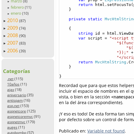
marzo
(8)
►
return
 html.setFocusTo(p
febrero
(11)
►
    }

enero
(10)
►
private
static
MvcHtmlStrin
2010
(87)
►
2009
(74)
    {

►
string
 id = html.ViewDa
2008
(90)
►
var
 script = 
"<script t
2007
(83)
"$(func
►
"$(
2006
(39)
►
"});"
 +

"</scri
return
MvcHtmlString
.Cr
    }

Categorías
}
(115)
.net
(11)
10años
Recordad que para que estos helpers 
(18)
ajax
incluir el espacio de nombres en el 
(35)
aniversario
vista, o bien en la sección
<namespac
(16)
antispam
en la del área correspondiente).
(153)
asp.net
(125)
aspnetcore
¡Y eso es todo! De esta forma tan sim
(91)
aspnetcoremvc
por defecto sobre un control de form
(179)
aspnetmvc
(11)
auges
Publicado en:
Variable not found
.
(57)
autobombo