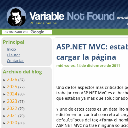
Artícu
20 años online
Principal
ASP.NET MVC: establ
Inicio
cargar la página
El autor
Contactar
miércoles, 14 de diciembre de 2011
Archivo del blog
2026
(37)
►
2025
(72)
Uno de los aspectos más criticados 
►
trabajar con ASP.NET MVC es el hech
2024
(80)
►
que estaban ya más que solucionad
2023
(71)
►
2022
(79)
Y uno de estos casos es un detallito 
►
edición en un control concreto al car
2021
(79)
►
del tag
el nomb
defaultFocus
<form>
2020
(80)
►
ASP.NET MVC no trae ninguna solució