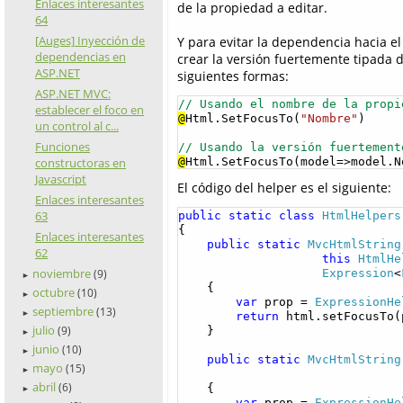
Enlaces interesantes
de la propiedad a editar.
64
[Auges] Inyección de
Y para evitar la dependencia hacia e
dependencias en
crear la versión fuertemente tipada 
ASP.NET
siguientes formas:
ASP.NET MVC:
// Usando el nombre de la propi
establecer el foco en
@
Html.SetFocusTo(
"Nombre"
)

un control al c...
Funciones
// Usando la versión fuertement
@
Html.SetFocusTo(model=>model.N
constructoras en
Javascript
El código del helper es el siguiente:
Enlaces interesantes
63
public
static
class
HtmlHelpers
{

Enlaces interesantes
public
static
MvcHtmlString
62
this
HtmlHe
noviembre
Expression
<
(9)
►
    {

octubre
(10)
►
var
 prop = 
ExpressionHe
septiembre
(13)
►
return
 html.setFocusTo(p
julio
(9)
    }

►
junio
(10)
►
public
static
MvcHtmlString
mayo
(15)
►
abril
(6)
    {

►
var
 prop = 
ExpressionHe