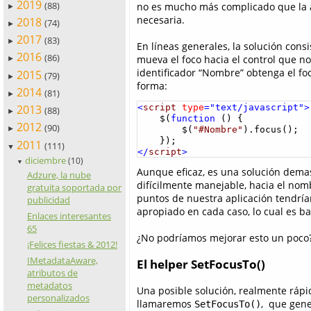
2019
(88)
no es mucho más complicado que la 
►
necesaria.
2018
(74)
►
2017
(83)
►
En líneas generales, la solución cons
2016
(86)
mueva el foco hacia el control que n
►
identificador “Nombre” obtenga el fo
2015
(79)
►
forma:
2014
(81)
►
<
script
type
="text/javascript">
2013
(88)
►
    $(
function
 () {

2012
(90)
        $(
"#Nombre"
).focus();

►
2011
(111)
▼
</
script
>
diciembre
(10)
▼
Aunque eficaz, es una solución dema
Adzure, la nube
difícilmente manejable, hacia el nomb
gratuita soportada por
puntos de nuestra aplicación tendríam
publicidad
apropiado en cada caso, lo cual es b
Enlaces interesantes
65
¿No podríamos mejorar esto un poco
¡Felices fiestas & 2012!
IMetadataAware,
El helper SetFocusTo()
atributos de
metadatos
Una posible solución, realmente rápi
personalizados
llamaremos
, que gene
SetFocusTo()