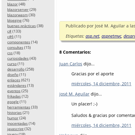
(48)
blazor
(29)
blazorserver
(30)
blazorwasm
(76)
blogging
(38)
Publicado por
José M. Aguilar
a la
buenas prácticas
(133)
c#
Etiquetas:
asp.net
,
aspnetmvc
,
desar
(11)
c#6
(14)
componentes
(15)
consultas
8 Comentarios:
(18)
css
(43)
curiosidades
Juan Carlos
dijo...
(11)
curso
(258)
desarrollo
Gracias por el aporte
(11)
diseño
(621)
enlaces
miércoles, 14 diciembre, 2011
(13)
estándares
(25)
eventos
josé M. Aguilar
dijo...
(12)
frikadas
(11)
google
Un placer! ;-)
(33)
herramientas
(21)
historias
Saludos & gracias por comentar
(24)
humor
(14)
inocentadas
miércoles, 14 diciembre, 2011
(32)
javascript
(18)
jquery