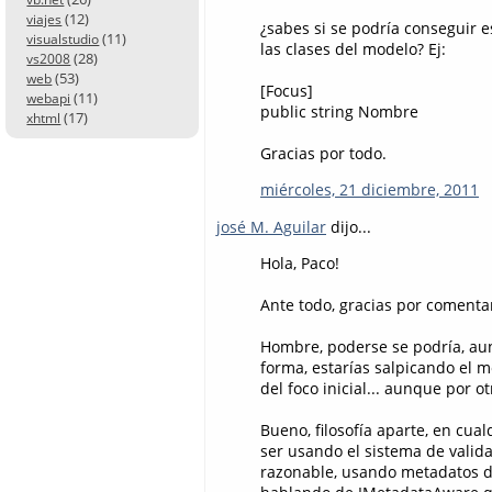
(12)
viajes
¿sabes si se podría conseguir 
(11)
visualstudio
las clases del modelo? Ej:
(28)
vs2008
(53)
web
[Focus]
(11)
webapi
public string Nombre
(17)
xhtml
Gracias por todo.
miércoles, 21 diciembre, 2011
josé M. Aguilar
dijo...
Hola, Paco!
Ante todo, gracias por comenta
Hombre, poderse se podría, aunq
forma, estarías salpicando el m
del foco inicial... aunque por o
Bueno, filosofía aparte, en cua
ser usando el sistema de valida
razonable, usando metadatos d