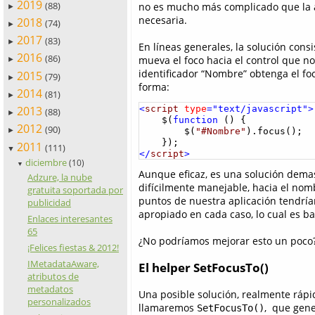
2019
(88)
no es mucho más complicado que la 
►
necesaria.
2018
(74)
►
2017
(83)
►
En líneas generales, la solución cons
2016
(86)
mueva el foco hacia el control que n
►
identificador “Nombre” obtenga el fo
2015
(79)
►
forma:
2014
(81)
►
<
script
type
="text/javascript">
2013
(88)
►
    $(
function
 () {

2012
(90)
        $(
"#Nombre"
).focus();

►
2011
(111)
▼
</
script
>
diciembre
(10)
▼
Aunque eficaz, es una solución dema
Adzure, la nube
difícilmente manejable, hacia el nomb
gratuita soportada por
puntos de nuestra aplicación tendríam
publicidad
apropiado en cada caso, lo cual es b
Enlaces interesantes
65
¿No podríamos mejorar esto un poco
¡Felices fiestas & 2012!
IMetadataAware,
El helper SetFocusTo()
atributos de
metadatos
Una posible solución, realmente rápi
personalizados
llamaremos
, que gene
SetFocusTo()