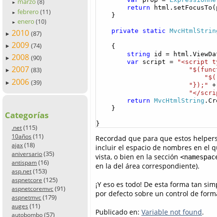
marzo
(8)
►
return
 html.setFocusTo(p
febrero
(11)
►
    }

enero
(10)
►
private
static
MvcHtmlStrin
2010
(87)
►
2009
(74)
    {

►
string
 id = html.ViewDa
2008
(90)
►
var
 script = 
"<script t
2007
(83)
"$(func
►
"$(
2006
(39)
►
"});"
 +

"</scri
return
MvcHtmlString
.Cr
    }

Categorías
}
(115)
.net
(11)
10años
Recordad que para que estos helpers 
(18)
ajax
incluir el espacio de nombres en el 
(35)
aniversario
vista, o bien en la sección
<namespac
(16)
antispam
en la del área correspondiente).
(153)
asp.net
(125)
aspnetcore
¡Y eso es todo! De esta forma tan sim
(91)
aspnetcoremvc
por defecto sobre un control de form
(179)
aspnetmvc
(11)
auges
Publicado en:
Variable not found
.
(57)
autobombo