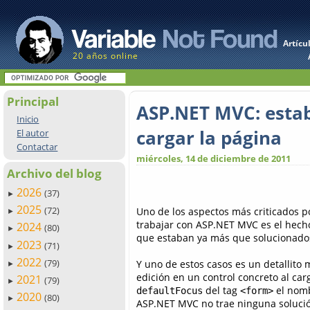
Artícu
20 años online
Principal
ASP.NET MVC: establ
Inicio
cargar la página
El autor
Contactar
miércoles, 14 de diciembre de 2011
Archivo del blog
2026
(37)
►
2025
(72)
Uno de los aspectos más criticados 
►
trabajar con ASP.NET MVC es el hech
2024
(80)
►
que estaban ya más que solucionad
2023
(71)
►
2022
(79)
Y uno de estos casos es un detallito 
►
edición en un control concreto al car
2021
(79)
►
del tag
el nomb
defaultFocus
<form>
2020
(80)
►
ASP.NET MVC no trae ninguna solució