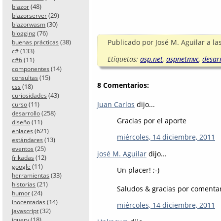
(48)
blazor
(29)
blazorserver
(30)
blazorwasm
(76)
blogging
(38)
Publicado por
José M. Aguilar
a la
buenas prácticas
(133)
c#
Etiquetas:
asp.net
,
aspnetmvc
,
desar
(11)
c#6
(14)
componentes
(15)
consultas
8 Comentarios:
(18)
css
(43)
curiosidades
Juan Carlos
dijo...
(11)
curso
(258)
desarrollo
Gracias por el aporte
(11)
diseño
(621)
enlaces
miércoles, 14 diciembre, 2011
(13)
estándares
(25)
eventos
josé M. Aguilar
dijo...
(12)
frikadas
(11)
google
Un placer! ;-)
(33)
herramientas
(21)
historias
Saludos & gracias por comentar
(24)
humor
(14)
inocentadas
miércoles, 14 diciembre, 2011
(32)
javascript
(18)
jquery