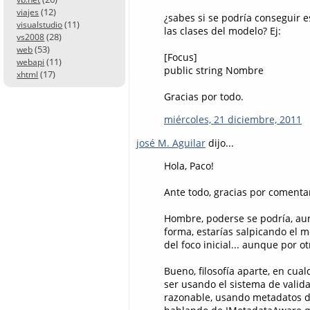
(12)
viajes
¿sabes si se podría conseguir 
(11)
visualstudio
las clases del modelo? Ej:
(28)
vs2008
(53)
web
[Focus]
(11)
webapi
public string Nombre
(17)
xhtml
Gracias por todo.
miércoles, 21 diciembre, 2011
josé M. Aguilar
dijo...
Hola, Paco!
Ante todo, gracias por comenta
Hombre, poderse se podría, aunq
forma, estarías salpicando el m
del foco inicial... aunque por o
Bueno, filosofía aparte, en cua
ser usando el sistema de valida
razonable, usando metadatos d