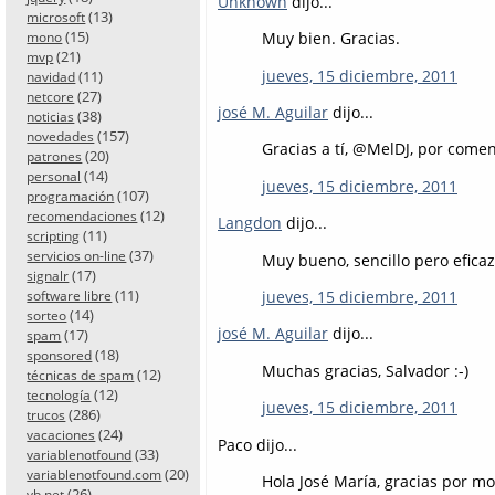
Unknown
dijo...
(13)
microsoft
(15)
Muy bien. Gracias.
mono
(21)
mvp
jueves, 15 diciembre, 2011
(11)
navidad
(27)
netcore
josé M. Aguilar
dijo...
(38)
noticias
(157)
novedades
Gracias a tí, @MelDJ, por comen
(20)
patrones
(14)
personal
jueves, 15 diciembre, 2011
(107)
programación
(12)
recomendaciones
Langdon
dijo...
(11)
scripting
(37)
servicios on-line
Muy bueno, sencillo pero eficaz
(17)
signalr
(11)
jueves, 15 diciembre, 2011
software libre
(14)
sorteo
josé M. Aguilar
dijo...
(17)
spam
(18)
sponsored
Muchas gracias, Salvador :-)
(12)
técnicas de spam
(12)
tecnología
jueves, 15 diciembre, 2011
(286)
trucos
(24)
vacaciones
Paco dijo...
(33)
variablenotfound
(20)
variablenotfound.com
Hola José María, gracias por mo
(26)
vb.net