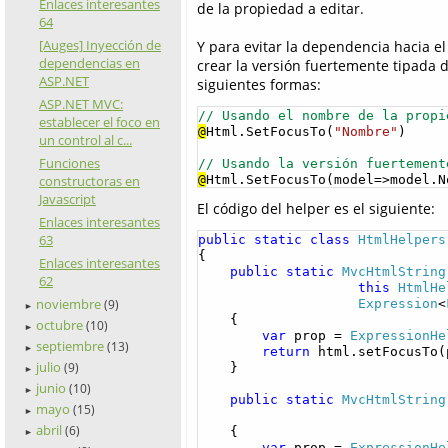
Enlaces interesantes
de la propiedad a editar.
64
[Auges] Inyección de
Y para evitar la dependencia hacia e
dependencias en
crear la versión fuertemente tipada 
ASP.NET
siguientes formas:
ASP.NET MVC:
// Usando el nombre de la propi
establecer el foco en
@
Html.SetFocusTo(
"Nombre"
)

un control al c...
Funciones
// Usando la versión fuertement
@
Html.SetFocusTo(model=>model.N
constructoras en
Javascript
El código del helper es el siguiente:
Enlaces interesantes
63
public
static
class
HtmlHelpers
{

Enlaces interesantes
public
static
MvcHtmlString
62
this
HtmlHe
noviembre
Expression
<
(9)
►
    {

octubre
(10)
►
var
 prop = 
ExpressionHe
septiembre
(13)
►
return
 html.setFocusTo(p
julio
(9)
    }

►
junio
(10)
►
public
static
MvcHtmlString
mayo
(15)
►
abril
(6)
    {

►
var
 prop = 
ExpressionHe