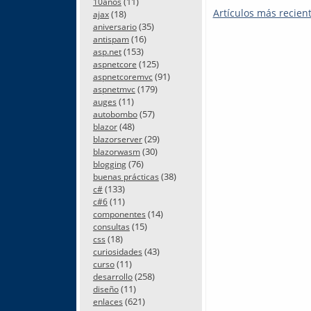
(11)
10años
Artículos más recien
(18)
ajax
(35)
aniversario
(16)
antispam
(153)
asp.net
(125)
aspnetcore
(91)
aspnetcoremvc
(179)
aspnetmvc
(11)
auges
(57)
autobombo
(48)
blazor
(29)
blazorserver
(30)
blazorwasm
(76)
blogging
(38)
buenas prácticas
(133)
c#
(11)
c#6
(14)
componentes
(15)
consultas
(18)
css
(43)
curiosidades
(11)
curso
(258)
desarrollo
(11)
diseño
(621)
enlaces