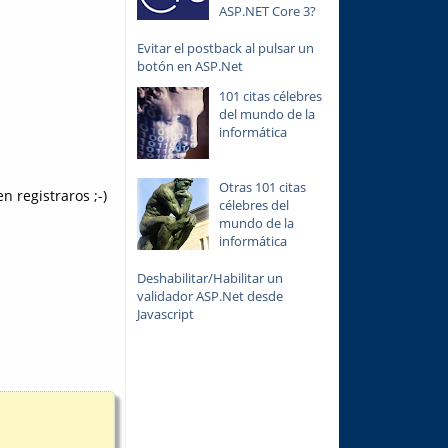
ASP.NET Core 3?
Evitar el postback al pulsar un
botón en ASP.Net
101 citas célebres
del mundo de la
informática
Otras 101 citas
n registraros ;-)
célebres del
mundo de la
informática
Deshabilitar/Habilitar un
validador ASP.Net desde
Javascript