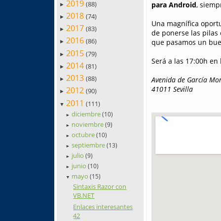
2019
(88)
para Android
, siemp
►
2018
(74)
►
Una magnífica oportu
2017
(83)
►
de ponerse las pilas
2016
(86)
que pasamos un buen
►
2015
(79)
►
Será a las 17:00h en 
2014
(81)
►
2013
(88)
Avenida de García Mor
►
41011 Sevilla
2012
(90)
►
2011
(111)
▼
diciembre
(10)
►
noviembre
(9)
►
octubre
(10)
►
septiembre
(13)
►
julio
(9)
►
junio
(10)
►
mayo
(15)
▼
Sintaxis Razor con
VB.NET
Enlaces interesantes
42