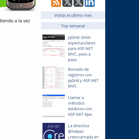
Visitas el último mes
diendo a la vez
Top semanal
jqGrid: Grids
espectaculares
para ASP.NET
MVC, paso a
paso
Borrado de
registros con
jqGrid y ASP.NET
MVC
Llamar a
métodos
estáticos con
ASP.NET Ajax
La directiva
@helper,
¿reencarnada en