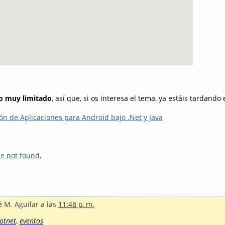
o muy limitado
, así que, si os interesa el tema, ya estáis tardando e
ón de Aplicaciones para Android bajo .Net y Java
le not found
.
é M. Aguilar
a las
11:48 p. m.
otnet
,
eventos