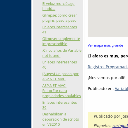
El veloz murciélago
hindú…
Glimpse: cómo crear
plugins, paso a paso
Enlaces interesantes
41
Glimpse: simplemente
imprescindible
Ver mapa más grande
¡Cinco años de Variable
not found!
El
aforo es muy, per
Enlaces interesantes
Registro: Programaci
40
[Auges] Un paseo por
¡Nos vemos por allí!
ASP.NET MVC
ASP.NET MVC:
Publicado en:
Variab
EditorFor para
propiedades anulables
Enlaces interesantes
39
Deshabilitar la
Publicado por
Jos
depuración de scripts
en VS2010
Etiquetas:
cartujad