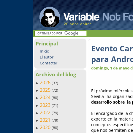
20 años online
Principal
Evento Car
Inicio
para Andro
El autor
Contactar
domingo, 1 de mayo d
Archivo del blog
2026
(37)
►
2025
(72)
El próximo miércole
►
Sevilla- ha organizad
2024
(80)
►
desarrollo sobre la
2023
(71)
►
2022
(79)
El encargado de la c
►
experto en la materi
2021
(79)
►
conceptos específicos
2020
(80)
►
que nos permiten de