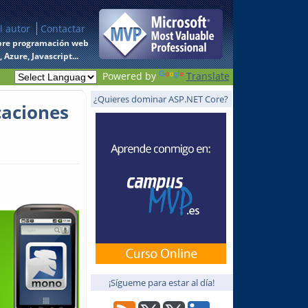
l autor
Contactar
 sobre programación web
Azure, Javascript...
Powered by
Translate
¿Quieres dominar ASP.NET Core?
caciones
¡Sígueme para estar al día!