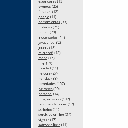
(13)
estándares
(25)
eventos
(12)
frikadas
(11)
google
(33)
herramientas
(21)
historias
(24)
humor
(14)
inocentadas
(32)
javascript
(18)
jquery
(13)
microsoft
(15)
mono
(21)
mvp
(11)
navidad
(27)
netcore
(38)
noticias
(157)
novedades
(20)
patrones
(14)
personal
(107)
programación
(12)
recomendaciones
(11)
scripting
(37)
servicios on-line
(17)
signalr
(11)
software libre