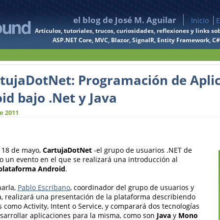
el blog de José M. Aguilar
Inicio
E
Artículos, tutoriales, trucos, curiosidades, reflexiones y links
ASP.NET Core, MVC, Blazor, SignalR, Entity Framework, C#, 
tujaDotNet: Programación de Apli
id bajo .Net y Java
e 2011
s 18 de mayo,
CartujaDotNet
-el grupo de usuarios .NET de
o un evento en el que se realizará una introducción al
 plataforma Android
.
harla,
Pablo Escribano
, coordinador del grupo de usuarios y
a, realizará una presentación de la plataforma describiendo
 como Activity, Intent o Service, y comparará dos tecnologías
sarrollar aplicaciones para la misma, como son
Java
y
Mono