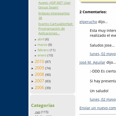
Auges: ¡ASP.NET User
Group Spain!
2 Comentarios:
Enlaces interesantes
38
elperucho
dijo...
Evento CartujaDotNet:
Programación de
Esta muy intere
Aplicaciones...
realizado el ev
abril
(6)
►
marzo
Saludos Jose...
(8)
►
febrero
(11)
►
lunes, 02 mayo
enero
(10)
►
2010
(87)
josé M. Aguilar
dijo...
►
2009
(74)
►
:-DDD Es cierto
2008
(90)
►
2007
Si hay present
(83)
►
2006
(39)
►
Un saludo!
lunes, 02 mayo
Categorías
Enviar un nuevo com
(115)
.net