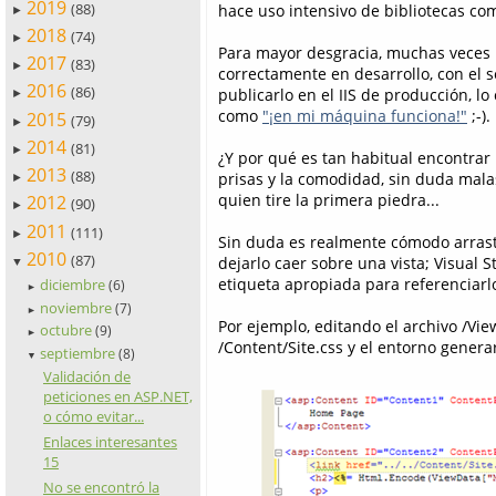
2019
(88)
hace uso intensivo de bibliotecas co
►
2018
(74)
►
Para mayor desgracia, muchas veces l
2017
(83)
►
correctamente en desarrollo, con el s
2016
(86)
publicarlo en el IIS de producción, l
►
como
"¡en mi máquina funciona!"
;-).
2015
(79)
►
2014
(81)
►
¿Y por qué es tan habitual encontrar 
2013
(88)
prisas y la comodidad, sin duda mala
►
quien tire la primera piedra...
2012
(90)
►
2011
(111)
►
Sin duda es realmente cómodo arrastr
2010
(87)
dejarlo caer sobre una vista; Visual 
▼
etiqueta apropiada para referenciarl
diciembre
(6)
►
noviembre
(7)
►
Por ejemplo, editando el archivo /Vi
octubre
(9)
►
/Content/Site.css y el entorno gener
septiembre
(8)
▼
Validación de
peticiones en ASP.NET,
o cómo evitar...
Enlaces interesantes
15
No se encontró la