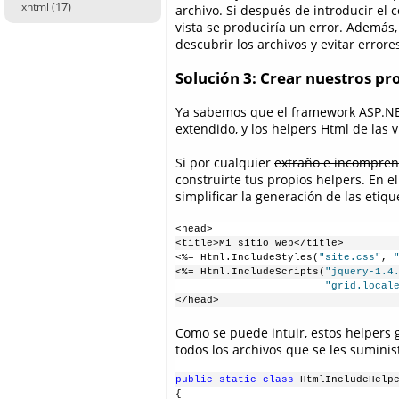
(17)
xhtml
archivo. Si después de introducir el 
vista se produciría un error. Además,
descubrir los archivos y evitar errore
Solución 3: Crear nuestros pr
Ya sabemos que el framework ASP.NET
extendido, y los helpers Html de las v
Si por cualquier
extraño e incompren
construirte tus propios helpers. En 
simplificar la generación de las etiqu
<head>
<title>Mi sitio web</title>
<%= Html.IncludeStyles(
"site.css"
, 
<%= Html.IncludeScripts(
"jquery-1.4
"grid.local
</head>
Como se puede intuir, estos helpers 
todos los archivos que se les suminis
public
static
class
 HtmlIncludeHelp
{