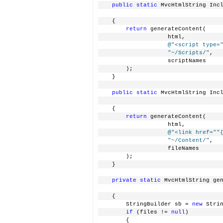
public
static
 MvcHtmlString Inc
    {
return
 generateContent(
                    html,
@"<script type=
"~/Scripts/"
,
                    scriptNames
        );
    }
public
static
 MvcHtmlString Inc
    {
return
 generateContent(
                    html,
@"<link href="
"
"~/Content/"
,
                    fileNames
        );
    }
private
static
 MvcHtmlString ge
    {
        StringBuilder sb = 
new
 Stri
if
 (files != 
null
)
        {