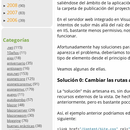
saliéndose del ámbito de la aplicació
2008
(90)
►
la carpeta de publicación del proyect
2007
(83)
►
En el servidor web integrado en Visua
2006
(39)
►
intentos de subir más allá del raíz de
en IIS, bastante menos permisivo, n
funcionar.
Categorías
Afortunadamente hay soluciones para
(115)
.net
aparezca el problema, deberíamos to
(11)
10años
(18)
tipo de elemento desde el principio d
ajax
(35)
aniversario
(16)
antispam
Veamos algunas de ellas.
(153)
asp.net
(125)
Solución 0: Cambiar las rutas
aspnetcore
(91)
aspnetcoremvc
(179)
aspnetmvc
La “solución” más artesana es, sin du
(11)
auges
recursos externos de la vista. De he
(57)
autobombo
anteriormente, pero es bastante poco
(48)
blazor
(29)
blazorserver
Así, el ejemplo anterior podríamos edi
(30)
blazorwasm
siguiente:
(76)
blogging
(38)
buenas prácticas
<link href=
"/Content/Site.css"
 rel=