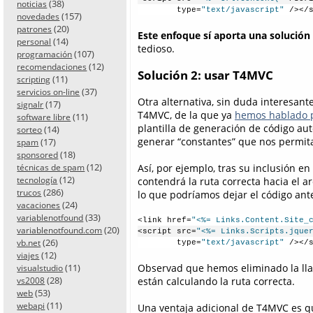
(38)
noticias
        type=
"text/javascript"
 /></
(157)
novedades
(20)
patrones
Este enfoque sí aporta una solución 
(14)
personal
tedioso.
(107)
programación
(12)
recomendaciones
Solución 2: usar T4MVC
(11)
scripting
(37)
servicios on-line
Otra alternativa, sin duda interesante
(17)
signalr
T4MVC, de la que ya
hemos hablado p
(11)
software libre
plantilla de generación de código au
(14)
sorteo
generar “constantes” que nos permitan
(17)
spam
(18)
sponsored
(12)
Así, por ejemplo, tras su inclusión e
técnicas de spam
(12)
tecnología
contendrá la ruta correcta hacia el a
(286)
trucos
lo que podríamos dejar el código ante
(24)
vacaciones
(33)
variablenotfound
<link href=
"<%= Links.Content.Site_
(20)
variablenotfound.com
<script src=
"<%= Links.Scripts.jque
(26)
vb.net
        type=
"text/javascript"
 /></
(12)
viajes
(11)
Observad que hemos eliminado la l
visualstudio
(28)
están calculando la ruta correcta.
vs2008
(53)
web
(11)
webapi
Una ventaja adicional de T4MVC es q