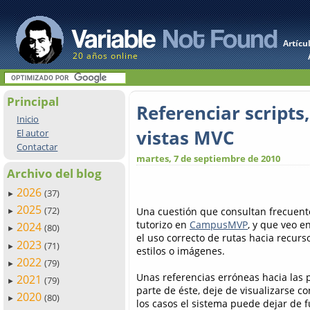
Artícu
20 años online
Principal
Referenciar scripts,
Inicio
vistas MVC
El autor
Contactar
martes, 7 de septiembre de 2010
Archivo del blog
2026
(37)
►
2025
(72)
Una cuestión que consultan frecuen
►
tutorizo en
CampusMVP
, y que veo e
2024
(80)
►
el uso correcto de rutas hacia recurso
2023
(71)
►
estilos o imágenes.
2022
(79)
►
Unas referencias erróneas hacia las 
2021
(79)
►
parte de éste, deje de visualizarse c
2020
(80)
►
los casos el sistema puede dejar de 