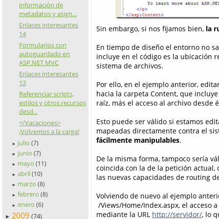
información de
metadatos y asign...
Enlaces interesantes
Sin embargo, si nos fijamos bien,
la 
14
Formularios con
En tiempo de diseño el entorno no sa
autoguardado en
incluye en el código es la ubicación r
ASP.NET MVC
sistema de archivos.
Enlaces interesantes
13
Por ello, en el ejemplo anterior, edi
hacia la carpeta Content, que incluye 
Referenciar scripts,
raíz, más el acceso al archivo desde é
estilos y otros recursos
desd...
Esto puede ser válido si estamos edi
</Vacaciones>
mapeadas directamente contra el si
¡Volvemos a la carga!
fácilmente manipulables
.
julio
(7)
►
junio
(7)
►
De la misma forma, tampoco sería vá
mayo
(11)
►
coincida con la de la petición actual,
abril
(10)
►
las nuevas capacidades de routing de
marzo
(8)
►
febrero
(8)
Volviendo de nuevo al ejemplo anteri
►
enero
/Views/Home/Index.aspx, el acceso a l
(6)
►
mediante la URL
http://servidor/
, lo 
2009
(74)
►