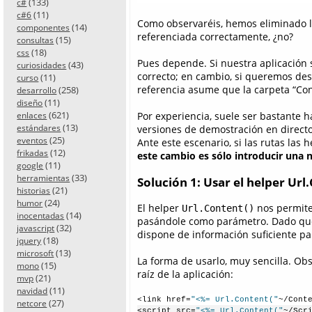
(133)
c#
(11)
c#6
Como observaréis, hemos eliminado la p
(14)
componentes
referenciada correctamente, ¿no?
(15)
consultas
(18)
css
Pues depende. Si nuestra aplicación 
(43)
curiosidades
correcto; en cambio, si queremos desp
(11)
curso
referencia asume que la carpeta “Con
(258)
desarrollo
(11)
diseño
(621)
Por experiencia, suele ser bastante 
enlaces
(13)
versiones de demostración en directo
estándares
(25)
eventos
Ante este escenario, si las rutas las
(12)
frikadas
este cambio es sólo introducir una
(11)
google
(33)
herramientas
Solución 1: Usar el helper Url
(21)
historias
(24)
humor
El helper
nos permite
Url.Content()
(14)
inocentadas
pasándole como parámetro. Dado que 
(32)
javascript
dispone de información suficiente par
(18)
jquery
(13)
microsoft
La forma de usarlo, muy sencilla. Obs
(15)
mono
raíz de la aplicación:
(21)
mvp
(11)
navidad
<link href=
"<%= Url.Content("
~/Cont
(27)
netcore
<script src=
"<%= Url.Content("
~/Scr