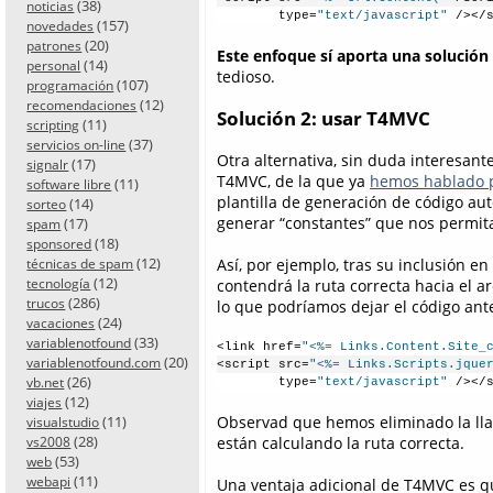
(38)
noticias
        type=
"text/javascript"
 /></
(157)
novedades
(20)
patrones
Este enfoque sí aporta una solución 
(14)
personal
tedioso.
(107)
programación
(12)
recomendaciones
Solución 2: usar T4MVC
(11)
scripting
(37)
servicios on-line
Otra alternativa, sin duda interesante
(17)
signalr
T4MVC, de la que ya
hemos hablado p
(11)
software libre
plantilla de generación de código au
(14)
sorteo
generar “constantes” que nos permitan
(17)
spam
(18)
sponsored
(12)
Así, por ejemplo, tras su inclusión e
técnicas de spam
(12)
tecnología
contendrá la ruta correcta hacia el a
(286)
trucos
lo que podríamos dejar el código ante
(24)
vacaciones
(33)
variablenotfound
<link href=
"<%= Links.Content.Site_
(20)
variablenotfound.com
<script src=
"<%= Links.Scripts.jque
(26)
vb.net
        type=
"text/javascript"
 /></
(12)
viajes
(11)
Observad que hemos eliminado la l
visualstudio
(28)
están calculando la ruta correcta.
vs2008
(53)
web
(11)
webapi
Una ventaja adicional de T4MVC es q