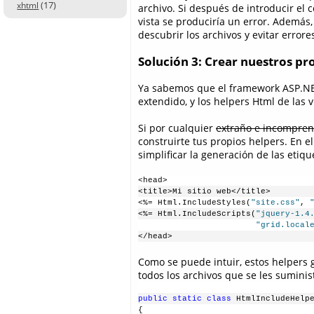
(17)
xhtml
archivo. Si después de introducir el 
vista se produciría un error. Además,
descubrir los archivos y evitar errore
Solución 3: Crear nuestros pr
Ya sabemos que el framework ASP.NET
extendido, y los helpers Html de las v
Si por cualquier
extraño e incompren
construirte tus propios helpers. En 
simplificar la generación de las etiqu
<head>
<title>Mi sitio web</title>
<%= Html.IncludeStyles(
"site.css"
, 
<%= Html.IncludeScripts(
"jquery-1.4
"grid.local
</head>
Como se puede intuir, estos helpers 
todos los archivos que se les suminis
public
static
class
 HtmlIncludeHelp
{