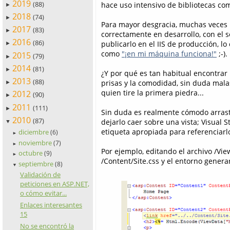
2019
(88)
hace uso intensivo de bibliotecas co
►
2018
(74)
►
Para mayor desgracia, muchas veces l
2017
(83)
►
correctamente en desarrollo, con el s
2016
(86)
publicarlo en el IIS de producción, l
►
como
"¡en mi máquina funciona!"
;-).
2015
(79)
►
2014
(81)
►
¿Y por qué es tan habitual encontrar 
2013
(88)
prisas y la comodidad, sin duda mala
►
quien tire la primera piedra...
2012
(90)
►
2011
(111)
►
Sin duda es realmente cómodo arrastr
2010
(87)
dejarlo caer sobre una vista; Visual 
▼
etiqueta apropiada para referenciarl
diciembre
(6)
►
noviembre
(7)
►
Por ejemplo, editando el archivo /Vi
octubre
(9)
►
/Content/Site.css y el entorno gener
septiembre
(8)
▼
Validación de
peticiones en ASP.NET,
o cómo evitar...
Enlaces interesantes
15
No se encontró la