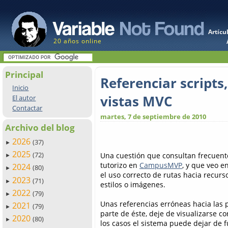
Artícu
20 años online
Principal
Referenciar scripts,
Inicio
vistas MVC
El autor
Contactar
martes, 7 de septiembre de 2010
Archivo del blog
2026
(37)
►
2025
(72)
Una cuestión que consultan frecuen
►
tutorizo en
CampusMVP
, y que veo e
2024
(80)
►
el uso correcto de rutas hacia recurso
2023
(71)
►
estilos o imágenes.
2022
(79)
►
Unas referencias erróneas hacia las 
2021
(79)
►
parte de éste, deje de visualizarse c
2020
(80)
►
los casos el sistema puede dejar de 