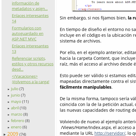
información de
metadatos y asign...
Enlaces interesantes
Sin embargo, si nos fijamos bien,
la 
14
Formularios con
En tiempo de diseño el entorno no sa
autoguardado en
incluye en el código es la ubicación r
ASP.NET MVC
sistema de archivos.
Enlaces interesantes
13
Por ello, en el ejemplo anterior, edi
hacia la carpeta Content, que incluye 
Referenciar scripts,
raíz, más el acceso al archivo desde é
estilos y otros recursos
desd...
Esto puede ser válido si estamos edi
</Vacaciones>
mapeadas directamente contra el si
¡Volvemos a la carga!
fácilmente manipulables
.
julio
(7)
►
junio
(7)
►
De la misma forma, tampoco sería vá
mayo
(11)
►
coincida con la de la petición actual,
abril
(10)
►
las nuevas capacidades de routing de
marzo
(8)
►
febrero
(8)
Volviendo de nuevo al ejemplo anteri
►
enero
/Views/Home/Index.aspx, el acceso a l
(6)
►
mediante la URL
http://servidor/
, lo 
2009
(74)
►