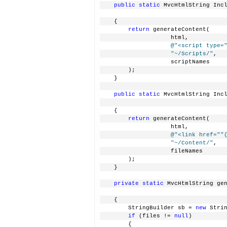
public
static
 MvcHtmlString Inc
    {
return
 generateContent(
                    html,
@"<script type=
"~/Scripts/"
,
                    scriptNames
        );
    }
public
static
 MvcHtmlString Inc
    {
return
 generateContent(
                    html,
@"<link href="
"
"~/Content/"
,
                    fileNames
        );
    }
private
static
 MvcHtmlString ge
    {
        StringBuilder sb = 
new
 Stri
if
 (files != 
null
)
        {