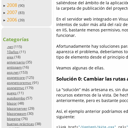
saliéndose del ámbito de la aplicació
2008
(90)
►
la carpeta de publicación del proyect
2007
(83)
►
En el servidor web integrado en Visua
2006
(39)
►
intentos de subir más allá del raíz de
en IIS, bastante menos permisivo, n
funcionar.
Categorías
Afortunadamente hay soluciones para
(115)
.net
aparezca el problema, deberíamos to
(11)
10años
(18)
tipo de elemento desde el principio d
ajax
(35)
aniversario
(16)
antispam
Veamos algunas de ellas.
(153)
asp.net
(125)
Solución 0: Cambiar las rutas
aspnetcore
(91)
aspnetcoremvc
(179)
aspnetmvc
La “solución” más artesana es, sin du
(11)
auges
recursos externos de la vista. De he
(57)
autobombo
anteriormente, pero es bastante poco
(48)
blazor
(29)
blazorserver
Así, el ejemplo anterior podríamos edi
(30)
blazorwasm
siguiente:
(76)
blogging
(38)
buenas prácticas
<link href=
"/Content/Site.css"
 rel=