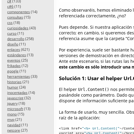
(133)
c#
(11)
c#6
Como observaréis, hemos eliminado la p
(14)
componentes
referenciada correctamente, ¿no?
(15)
consultas
(18)
css
Pues depende. Si nuestra aplicación 
(43)
curiosidades
correcto; en cambio, si queremos desp
(11)
curso
referencia asume que la carpeta “Con
(258)
desarrollo
(11)
diseño
(621)
Por experiencia, suele ser bastante 
enlaces
(13)
versiones de demostración en directo
estándares
(25)
eventos
Ante este escenario, si las rutas las
(12)
frikadas
este cambio es sólo introducir una
(11)
google
(33)
herramientas
Solución 1: Usar el helper Url
(21)
historias
(24)
humor
El helper
nos permite
Url.Content()
(14)
inocentadas
pasándole como parámetro. Dado que 
(32)
javascript
dispone de información suficiente par
(18)
jquery
(13)
microsoft
La forma de usarlo, muy sencilla. Obs
(15)
mono
raíz de la aplicación:
(21)
mvp
(11)
navidad
<link href=
"<%= Url.Content("
~/Cont
(27)
netcore
<script src=
"<%= Url.Content("
~/Scr