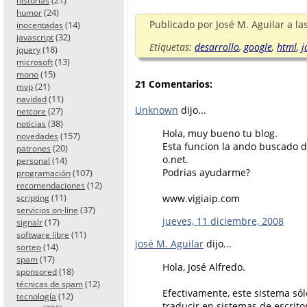
historias
(24)
humor
Publicado por
José M. Aguilar
a la
(14)
inocentadas
(32)
javascript
Etiquetas:
desarrollo
,
google
,
html
,
j
(18)
jquery
(13)
microsoft
(15)
mono
21 Comentarios:
(21)
mvp
(11)
navidad
Unknown
dijo...
(27)
netcore
(38)
noticias
Hola, muy bueno tu blog.
(157)
novedades
Esta funcion la ando buscado d
(20)
patrones
o.net.
(14)
personal
Podrias ayudarme?
(107)
programación
(12)
recomendaciones
(11)
www.vigiaip.com
scripting
(37)
servicios on-line
jueves, 11 diciembre, 2008
(17)
signalr
(11)
software libre
josé M. Aguilar
dijo...
(14)
sorteo
(17)
spam
Hola, José Alfredo.
(18)
sponsored
(12)
técnicas de spam
Efectivamente, este sistema sól
(12)
tecnología
traducir en sistemas de escritor