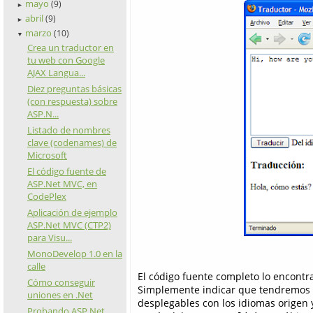
mayo
(9)
►
abril
(9)
►
marzo
(10)
▼
Crea un traductor en
tu web con Google
AJAX Langua...
Diez preguntas básicas
(con respuesta) sobre
ASP.N...
Listado de nombres
clave (codenames) de
Microsoft
El código fuente de
ASP.Net MVC, en
CodePlex
Aplicación de ejemplo
ASP.Net MVC (CTP2)
para Visu...
MonoDevelop 1.0 en la
calle
El código fuente completo lo encontrar
Cómo conseguir
Simplemente indicar que tendremos
uniones en .Net
desplegables con los idiomas origen y
Probando ASP.Net