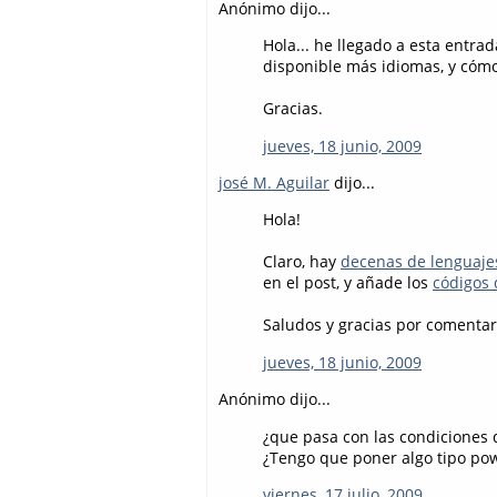
Anónimo dijo...
Hola... he llegado a esta entra
disponible más idiomas, y cómo
Gracias.
jueves, 18 junio, 2009
josé M. Aguilar
dijo...
Hola!
Claro, hay
decenas de lenguaje
en el post, y añade los
códigos 
Saludos y gracias por comentar
jueves, 18 junio, 2009
Anónimo dijo...
¿que pasa con las condiciones 
¿Tengo que poner algo tipo pow
viernes, 17 julio, 2009