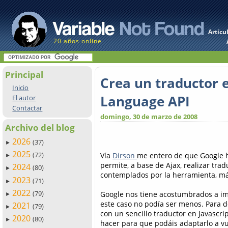
Artícu
20 años online
Principal
Crea un traductor 
Inicio
Language API
El autor
Contactar
domingo, 30 de marzo de 2008
Archivo del blog
2026
(37)
►
2025
(72)
Vía
Dirson
me entero de que Google h
►
permite, a base de Ajax, realizar tra
2024
(80)
►
contemplados por la herramienta, m
2023
(71)
►
2022
(79)
Google nos tiene acostumbrados a im
►
este caso no podía ser menos. Para 
2021
(79)
►
con un sencillo traductor en Javascr
2020
(80)
►
hacer para que podáis adaptarlo a v