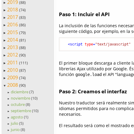
2019
(88)
►
2018
(74)
►
Paso 1: Incluir el API
2017
(83)
►
2016
(86)
La inclusión de las funciones necesari
►
siguiente código, por ejemplo, en la 
2015
(79)
►
2014
(81)
►
<
script
type
=
"text/javascript"
2013
(88)
►
2012
(90)
►
2011
(111)
El primer bloque descarga a cliente la
►
librerías Ajax utilizado por Google. 
2010
(87)
►
función
el API "language
google.load
2009
(74)
►
2008
(90)
▼
Paso 2: Creamos el interfaz
diciembre
(7)
►
noviembre
(10)
►
Nuestro traductor será realmente s
octubre
(8)
►
idiomas permitidos para no complica
septiembre
(10)
►
necesarios.
agosto
(1)
►
julio
(5)
►
El resultado será como el mostrado e
junio
(8)
►