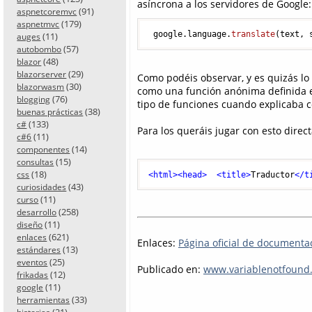
asíncrona a los servidores de Google:
(91)
aspnetcoremvc
(179)
aspnetmvc
 google.
language
.
translate
(text, 
(11)
auges
(57)
autobombo
(48)
blazor
(29)
blazorserver
Como podéis observar, y es quizás lo 
(30)
blazorwasm
como una función anónima definida e
(76)
blogging
tipo de funciones cuando explicaba
(38)
buenas prácticas
(133)
c#
Para los queráis jugar con esto direct
(11)
c#6
(14)
componentes
(15)
consultas
(18)
css
<
html
>
<
head
>
<
title
>
Traductor
</
t
(43)
curiosidades
(11)
curso
(258)
desarrollo
(11)
diseño
(621)
enlaces
Enlaces:
Página oficial de documentac
(13)
estándares
(25)
eventos
Publicado en:
www.variablenotfound
(12)
frikadas
(11)
google
(33)
herramientas
(21)