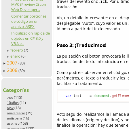
través del evento
. Por últim
onclick
MVC (Preview 2) con
traducción.
Web Developer...
Comentar porciones
Ah, un detalle interesante: en el de
de código en un
desplegable "Auto", cuyo valor es un s
archivo .ASPX
idioma a partir del texto enviado.
Inicialización rápida de
objetos en C# 3.0 y
VB.Ne...
Paso 3: ¡Traducimos!
febrero
(7)
►
La pulsación del botón provocará la 
enero
(6)
►
traducción del texto introducido en e
2007
(83)
►
2006
(39)
►
Como podréis observar en el código, 
parámetros, el texto a traducir y los 
facilitar su tratamiento.
Categorías
var
 text    = 
document
.
getEleme
(115)
.net
(11)
10años
(18)
ajax
(35)
aniversario
Acto seguido, realizamos la llamada a
(16)
antispam
de los idiomas (origen y destino), y 
(153)
asp.net
finalice la operación; hay que tener 
(125)
aspnetcore