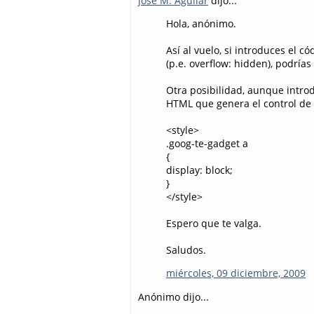
josé M. Aguilar
dijo...
Hola, anónimo.
Así al vuelo, si introduces el c
(p.e. overflow: hidden), podrías
Otra posibilidad, aunque intro
HTML que genera el control de 
<style>
.goog-te-gadget a
{
display: block;
}
</style>
Espero que te valga.
Saludos.
miércoles, 09 diciembre, 2009
Anónimo dijo...