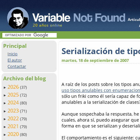
Artícu
20 años online
Principal
Serialización de ti
Inicio
El autor
martes, 18 de septiembre de 2007
Contactar
Archivo del blog
A raíz de los posts sobre los tipos an
2026
(37)
►
uso tipos anulables con enumeracio
2025
(72)
sólo un friki como él sería capaz de f
►
anulables a la serialización de clases
2024
(80)
►
2023
(71)
►
Aunque sospechaba la respuesta, he 
2022
(79)
cuales, ahora sí, puedo asegurar que 
►
forma en que se serializan y deseriali
2021
(79)
►
2020
(80)
►
El comportamiento es el siguiente: cu