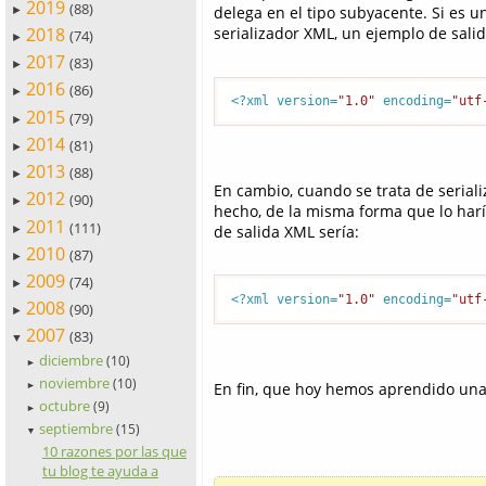
2019
(88)
delega en el tipo subyacente. Si es 
►
2018
serializador XML, un ejemplo de salid
(74)
►
2017
(83)
►
2016
(86)
►
<?xml version=
"1.0"
 encoding=
"utf
2015
(79)
►
2014
(81)
►
2013
(88)
►
En cambio, cuando se trata de seriali
2012
(90)
►
hecho, de la misma forma que lo harí
2011
(111)
de salida XML sería:
►
2010
(87)
►
2009
(74)
►
<?xml version=
"1.0"
 encoding=
"utf
2008
(90)
►
2007
(83)
▼
diciembre
(10)
►
noviembre
(10)
En fin, que hoy hemos aprendido una c
►
octubre
(9)
►
septiembre
(15)
▼
10 razones por las que
tu blog te ayuda a