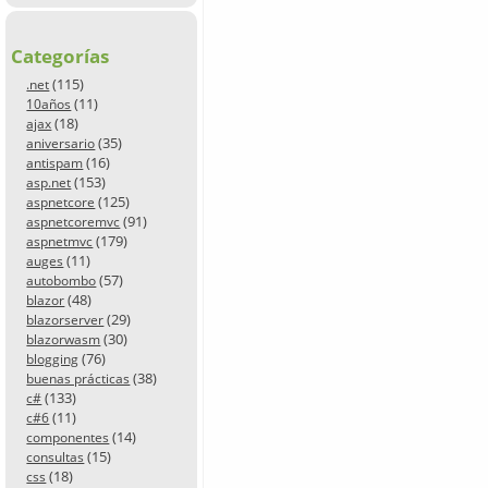
Categorías
(115)
.net
(11)
10años
(18)
ajax
(35)
aniversario
(16)
antispam
(153)
asp.net
(125)
aspnetcore
(91)
aspnetcoremvc
(179)
aspnetmvc
(11)
auges
(57)
autobombo
(48)
blazor
(29)
blazorserver
(30)
blazorwasm
(76)
blogging
(38)
buenas prácticas
(133)
c#
(11)
c#6
(14)
componentes
(15)
consultas
(18)
css