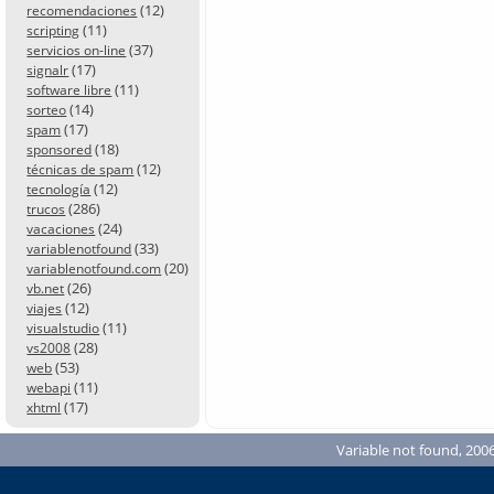
(12)
recomendaciones
(11)
scripting
(37)
servicios on-line
(17)
signalr
(11)
software libre
(14)
sorteo
(17)
spam
(18)
sponsored
(12)
técnicas de spam
(12)
tecnología
(286)
trucos
(24)
vacaciones
(33)
variablenotfound
(20)
variablenotfound.com
(26)
vb.net
(12)
viajes
(11)
visualstudio
(28)
vs2008
(53)
web
(11)
webapi
(17)
xhtml
Variable not found, 2006