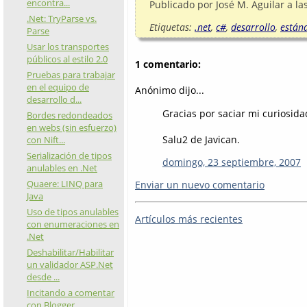
encontra...
Publicado por
José M. Aguilar
a la
.Net: TryParse vs.
Etiquetas:
.net
,
c#
,
desarrollo
,
están
Parse
Usar los transportes
públicos al estilo 2.0
1 comentario:
Pruebas para trabajar
en el equipo de
Anónimo dijo...
desarrollo d...
Gracias por saciar mi curiosida
Bordes redondeados
en webs (sin esfuerzo)
Salu2 de Javican.
con Nift...
Serialización de tipos
domingo, 23 septiembre, 2007
anulables en .Net
Quaere: LINQ para
Enviar un nuevo comentario
Java
Uso de tipos anulables
Artículos más recientes
con enumeraciones en
.Net
Deshabilitar/Habilitar
un validador ASP.Net
desde ...
Incitando a comentar
con Blogger