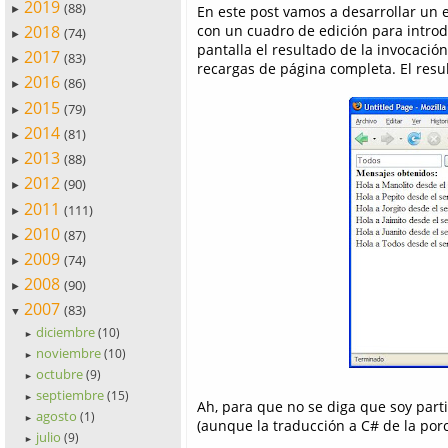
2019
(88)
En este post vamos a desarrollar un 
►
2018
con un cuadro de edición para intro
(74)
►
pantalla el resultado de la invocació
2017
(83)
►
recargas de página completa. El resul
2016
(86)
►
2015
(79)
►
2014
(81)
►
2013
(88)
►
2012
(90)
►
2011
(111)
►
2010
(87)
►
2009
(74)
►
2008
(90)
►
2007
(83)
▼
diciembre
(10)
►
noviembre
(10)
►
octubre
(9)
►
septiembre
(15)
►
Ah, para que no se diga que soy partid
agosto
(1)
►
(aunque la traducción a C# de la porc
julio
(9)
►