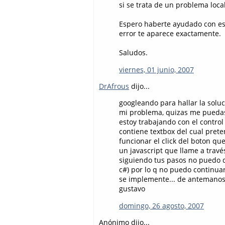
si se trata de un problema loca
Espero haberte ayudado con est
error te aparece exactamente.
Saludos.
viernes, 01 junio, 2007
DrAfrous
dijo...
googleando para hallar la soluc
mi problema, quizas me pueda
estoy trabajando con el contr
contiene textbox del cual pret
funcionar el click del boton q
un javascript que llame a travé
siguiendo tus pasos no puedo 
c#) por lo q no puedo continua
se implemente... de antemanos 
gustavo
domingo, 26 agosto, 2007
Anónimo dijo...