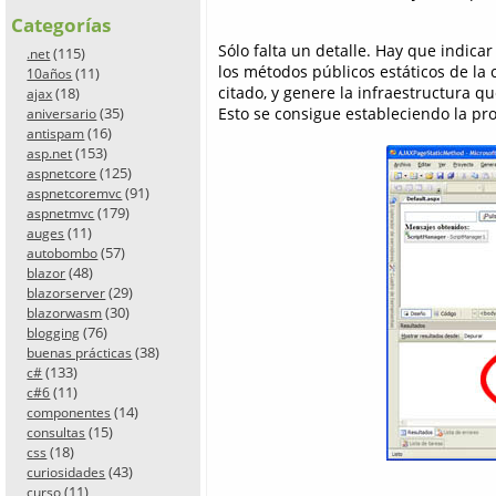
Categorías
Sólo falta un detalle. Hay que indicar
(115)
.net
los métodos públicos estáticos de la
(11)
10años
citado, y genere la infraestructura q
(18)
ajax
Esto se consigue estableciendo la p
(35)
aniversario
(16)
antispam
(153)
asp.net
(125)
aspnetcore
(91)
aspnetcoremvc
(179)
aspnetmvc
(11)
auges
(57)
autobombo
(48)
blazor
(29)
blazorserver
(30)
blazorwasm
(76)
blogging
(38)
buenas prácticas
(133)
c#
(11)
c#6
(14)
componentes
(15)
consultas
(18)
css
(43)
curiosidades
(11)
curso