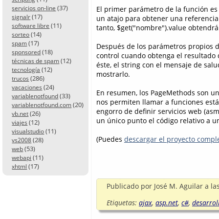
(37)
servicios on-line
El primer parámetro de la función es 
(17)
signalr
un atajo para obtener una referencia 
(11)
software libre
tanto, $get("nombre").value obtendrá 
(14)
sorteo
(17)
spam
Después de los parámetros propios de
(18)
sponsored
control cuando obtenga el resultado
(12)
técnicas de spam
éste, el string con el mensaje de sal
(12)
tecnología
mostrarlo.
(286)
trucos
(24)
vacaciones
En resumen, los PageMethods son una 
(33)
variablenotfound
nos permiten llamar a funciones está
(20)
variablenotfound.com
engorro de definir servicios web (a
(26)
vb.net
un único punto el código relativo a u
(12)
viajes
(11)
visualstudio
(Puedes
descargar el proyecto compl
(28)
vs2008
(53)
web
(11)
webapi
(17)
xhtml
Publicado por
José M. Aguilar
a la
Etiquetas:
ajax
,
asp.net
,
c#
,
desarrol