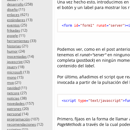
Una vez hecho esto, introducimos en e
(258)
desarrollo
el botón y un label para mostrar los 
(11)
diseño
(621)
enlaces
(13)
estándares
(25)
eventos
<
form
id
=
"form1"
runat
=
"server"
>
<
(12)
frikadas
(11)
google
(33)
herramientas
(21)
historias
Podemos ver, como en el post anterior
(24)
humor
tenemos el
runat="server"
en ninguno 
(14)
inocentadas
completa (
postback
) en ningún momen
(32)
javascript
contenido del
label
.
(18)
jquery
(13)
microsoft
Por último, añadimos el script que rea
(15)
mono
invocada a partir de la pulsación del 
(21)
mvp
(11)
navidad
(27)
netcore
(38)
noticias
<
script
type
=
"text/javascript"
>
fu
(157)
novedades
(20)
patrones
(14)
personal
Primero, fijaos en la forma de llamar
(107)
programación
(12)
PageMethods
a través de la cual pode
recomendaciones
(11)
scripting