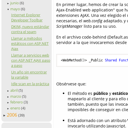
junio
(6)
En primer lugar, hemos de crear la so
►
mayo
(6)
Ajax-Enabled web application" que ha
▼
Internet Explorer
extensiones AJAX. Una vez elegido el
Developer Toolbar
necesarias, el
web.config
adaptado, y 
ScriptManager
listo para su uso.
DKIM, nuevo estándar
contra el spam
En el archivo code-behind (Default.as
Llamar a métodos
servidor a la que invocaremos desde e
estáticos con ASP.NET
Ajax
Llamar a servicios web
con ASP.NET AJAX paso
<WebMethod()> _Public 
Shared
Func
a paso
Un año sin encontrar
la variable
Idle scan en la práctica
Obsérvese que:
abril
(5)
►
El método es
público
y
estático
marzo
(5)
►
mapearlo al cliente y para ell
febrero
(3)
►
también, puesto que las invoca
enero
(4)
imposibles de conseguir en clie
►
2006
(39)
►
Está adornado con un atributo
invocarlo utilizando Javascript.