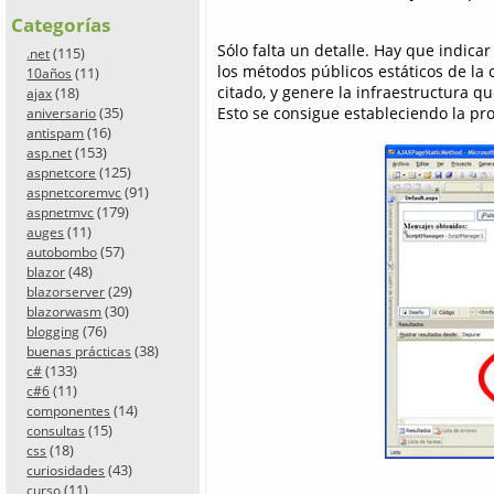
Categorías
Sólo falta un detalle. Hay que indicar
(115)
.net
los métodos públicos estáticos de la
(11)
10años
citado, y genere la infraestructura q
(18)
ajax
Esto se consigue estableciendo la p
(35)
aniversario
(16)
antispam
(153)
asp.net
(125)
aspnetcore
(91)
aspnetcoremvc
(179)
aspnetmvc
(11)
auges
(57)
autobombo
(48)
blazor
(29)
blazorserver
(30)
blazorwasm
(76)
blogging
(38)
buenas prácticas
(133)
c#
(11)
c#6
(14)
componentes
(15)
consultas
(18)
css
(43)
curiosidades
(11)
curso