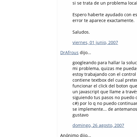
si se trata de un problema loca
Espero haberte ayudado con est
error te aparece exactamente.
Saludos.
viernes, 01 junio, 2007
DrAfrous
dijo...
googleando para hallar la soluc
mi problema, quizas me pueda
estoy trabajando con el contr
contiene textbox del cual pret
funcionar el click del boton q
un javascript que llame a travé
siguiendo tus pasos no puedo 
c#) por lo q no puedo continua
se implemente... de antemanos 
gustavo
domingo, 26 agosto, 2007
Anónimo dijo...