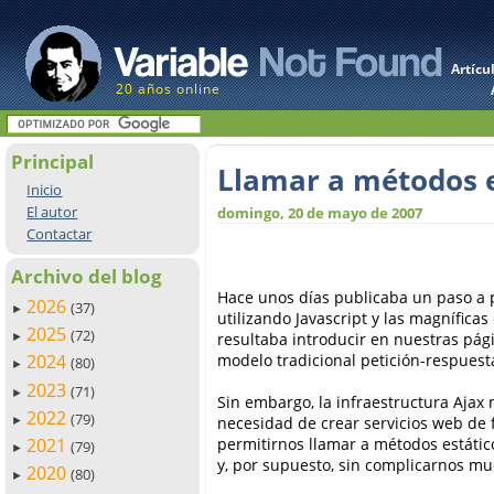
Artícu
20 años online
Principal
Llamar a métodos e
Inicio
El autor
domingo, 20 de mayo de 2007
Contactar
Archivo del blog
Hace unos días publicaba un paso 
2026
(37)
►
utilizando Javascript y las magnífica
2025
(72)
resultaba introducir en nuestras pág
►
modelo tradicional petición-respuest
2024
(80)
►
2023
(71)
►
Sin embargo, la infraestructura Ajax 
2022
(79)
necesidad de crear servicios web de 
►
permitirnos llamar a métodos estático
2021
(79)
►
y, por supuesto, sin complicarnos mu
2020
(80)
►