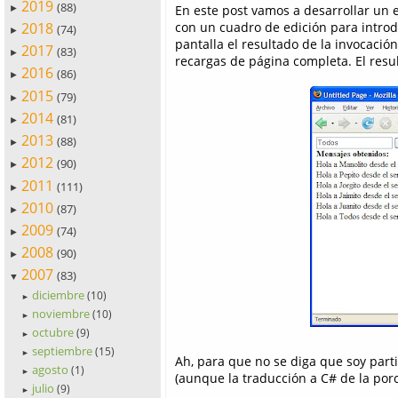
2019
(88)
En este post vamos a desarrollar un 
►
2018
con un cuadro de edición para intro
(74)
►
pantalla el resultado de la invocació
2017
(83)
►
recargas de página completa. El resul
2016
(86)
►
2015
(79)
►
2014
(81)
►
2013
(88)
►
2012
(90)
►
2011
(111)
►
2010
(87)
►
2009
(74)
►
2008
(90)
►
2007
(83)
▼
diciembre
(10)
►
noviembre
(10)
►
octubre
(9)
►
septiembre
(15)
►
Ah, para que no se diga que soy partid
agosto
(1)
►
(aunque la traducción a C# de la porc
julio
(9)
►